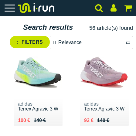
Search results
56 article(s) found
FILTERS
Relevance
Relevance
Price descending
Price ascending
adidas
adidas
Terrex Agravic 3 W
Terrex Agravic 3 W
Au lieu de 140 €
Vendu 100 €
Au lieu de 140 €
Vendu 92 €
100 €
140 €
92 €
140 €