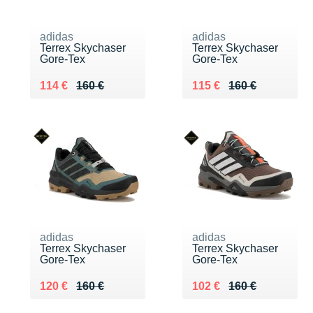
adidas
adidas
Terrex Skychaser
Terrex Skychaser
Gore-Tex
Gore-Tex
Au lieu de 160 €
Vendu 114 €
Au lieu de 160 €
Vendu 115 €
114 €
160 €
115 €
160 €
adidas
adidas
Terrex Skychaser
Terrex Skychaser
Gore-Tex
Gore-Tex
Au lieu de 160 €
Vendu 120 €
Au lieu de 160 €
Vendu 102 €
120 €
160 €
102 €
160 €