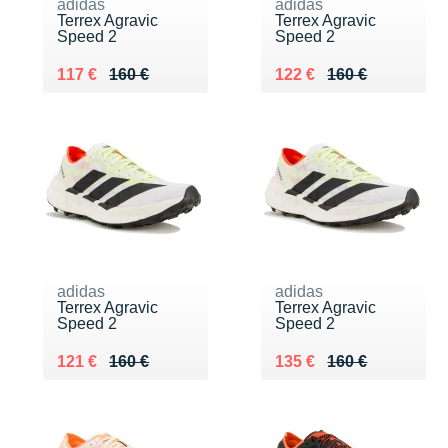
adidas
adidas
Terrex Agravic
Terrex Agravic
Speed 2
Speed 2
Au lieu de 160 €
Vendu 117 €
Au lieu de 160 €
Vendu 122 €
117 €
160 €
122 €
160 €
adidas
adidas
Terrex Agravic
Terrex Agravic
Speed 2
Speed 2
Au lieu de 160 €
Vendu 121 €
Au lieu de 160 €
Vendu 135 €
121 €
160 €
135 €
160 €