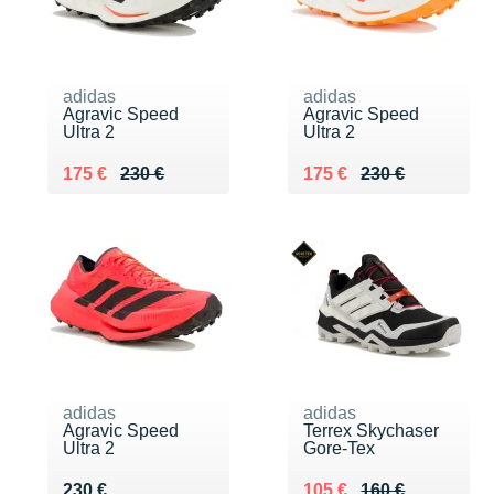
adidas
adidas
Agravic Speed
Agravic Speed
Ultra 2
Ultra 2
Au lieu de 230 €
Vendu 175 €
Au lieu de 230 €
Vendu 175 €
175 €
230 €
175 €
230 €
adidas
adidas
Agravic Speed
Terrex Skychaser
Ultra 2
Gore-Tex
Vendu 230 €
Au lieu de 160 €
Vendu 105 €
230 €
105 €
160 €