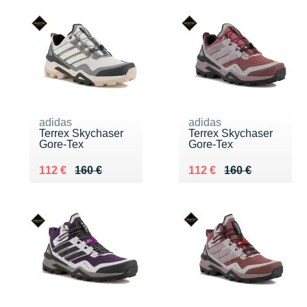
adidas
adidas
Terrex Skychaser
Terrex Skychaser
Gore-Tex
Gore-Tex
Au lieu de 160 €
Vendu 112 €
Au lieu de 160 €
Vendu 112 €
112 €
160 €
112 €
160 €