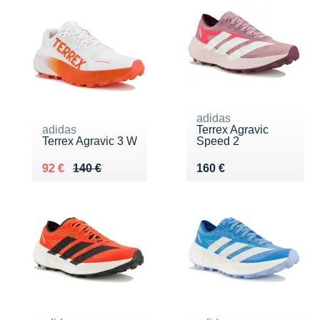
adidas
adidas
Terrex Agravic
Terrex Agravic 3 W
Speed 2
Au lieu de 140 €
Vendu 92 €
Vendu 160 €
92 €
140 €
160 €