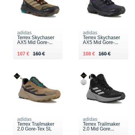
adidas
adidas
Terrex Skychaser
Terrex Skychaser
AX5 Mid Gore-...
AX5 Mid Gore-...
Au lieu de 160 €
Vendu 107 €
Au lieu de 160 €
Vendu 108 €
107 €
160 €
108 €
160 €
adidas
adidas
Terrex Trailmaker
Terrex Trailmaker
2.0 Gore-Tex SL
2.0 Mid Gore...