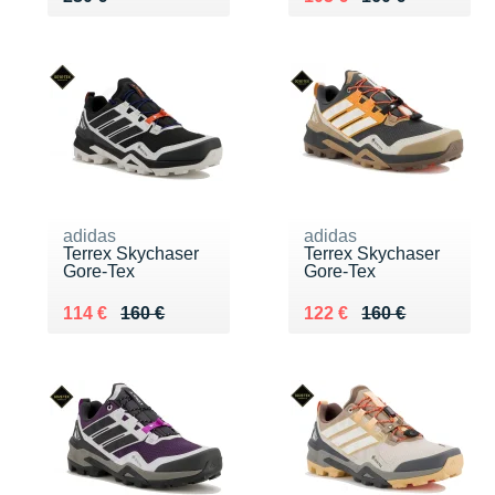
adidas
adidas
Terrex Skychaser
Terrex Skychaser
Gore-Tex
Gore-Tex
Au lieu de 160 €
Vendu 114 €
Au lieu de 160 €
Vendu 122 €
114 €
160 €
122 €
160 €