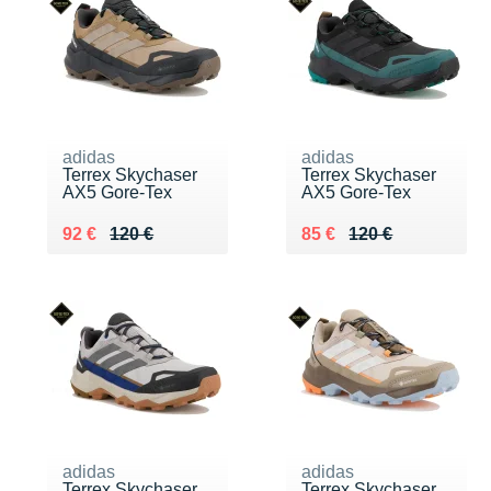
adidas
adidas
Terrex Skychaser
Terrex Skychaser
AX5 Gore-Tex
AX5 Gore-Tex
Au lieu de 120 €
Vendu 92 €
Au lieu de 120 €
Vendu 85 €
92 €
120 €
85 €
120 €
adidas
adidas
Terrex Skychaser
Terrex Skychaser