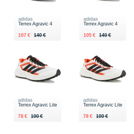
adidas
adidas
Terrex Agravic 4
Terrex Agravic 4
Au lieu de 140 €
Vendu 107 €
Au lieu de 140 €
Vendu 105 €
107 €
140 €
105 €
140 €
adidas
adidas
Terrex Agravic Lite
Terrex Agravic Lite
Au lieu de 100 €
Vendu 78 €
Au lieu de 100 €
Vendu 78 €
78 €
100 €
78 €
100 €