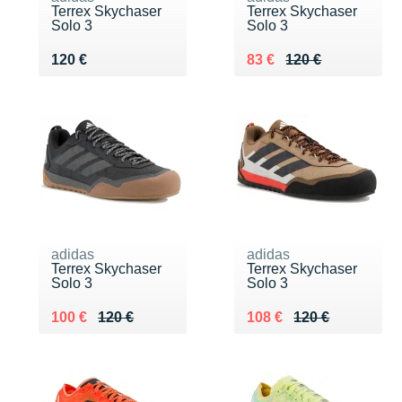
Terrex Skychaser
Terrex Skychaser
Solo 3
Solo 3
Vendu 120 €
Au lieu de 120 €
Vendu 83 €
120 €
83 €
120 €
adidas
adidas
Terrex Skychaser
Terrex Skychaser
Solo 3
Solo 3
Au lieu de 120 €
Vendu 100 €
Au lieu de 120 €
Vendu 108 €
100 €
120 €
108 €
120 €