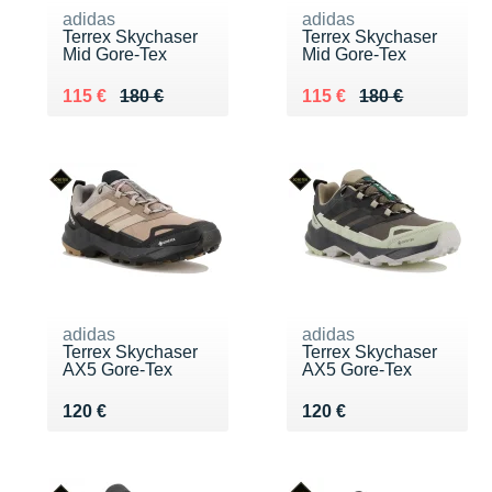
adidas
adidas
Terrex Skychaser
Terrex Skychaser
Mid Gore-Tex
Mid Gore-Tex
Au lieu de 180 €
Vendu 115 €
Au lieu de 180 €
Vendu 115 €
115 €
180 €
115 €
180 €
adidas
adidas
Terrex Skychaser
Terrex Skychaser
AX5 Gore-Tex
AX5 Gore-Tex
Vendu 120 €
Vendu 120 €
120 €
120 €