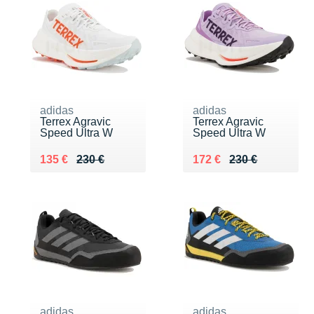
adidas
adidas
Terrex Agravic
Terrex Agravic
Speed Ultra W
Speed Ultra W
Au lieu de 230 €
Vendu 135 €
Au lieu de 230 €
Vendu 172 €
135 €
230 €
172 €
230 €
adidas
adidas