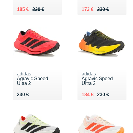
Au lieu de 230 €
Vendu 185 €
Au lieu de 230 €
Vendu 173 €
185 €
230 €
173 €
230 €
adidas
adidas
Agravic Speed
Agravic Speed
Ultra 2
Ultra 2
Vendu 230 €
Au lieu de 230 €
Vendu 184 €
230 €
184 €
230 €