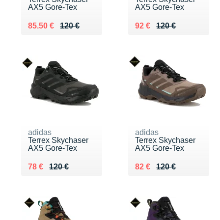
AX5 Gore-Tex
AX5 Gore-Tex
Au lieu de 120 €
Vendu 85.50 €
Au lieu de 120 €
Vendu 92 €
85.50 €
120 €
92 €
120 €
adidas
adidas
Terrex Skychaser
Terrex Skychaser
AX5 Gore-Tex
AX5 Gore-Tex
Au lieu de 120 €
Vendu 78 €
Au lieu de 120 €
Vendu 82 €
78 €
120 €
82 €
120 €