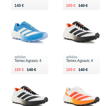
Vendu 140 €
Au lieu de 140 €
Vendu 105 €
140 €
105 €
140 €
adidas
adidas
Terrex Agravic 4
Terrex Agravic 4
Au lieu de 140 €
Vendu 105 €
Au lieu de 140 €
Vendu 105 €
105 €
140 €
105 €
140 €