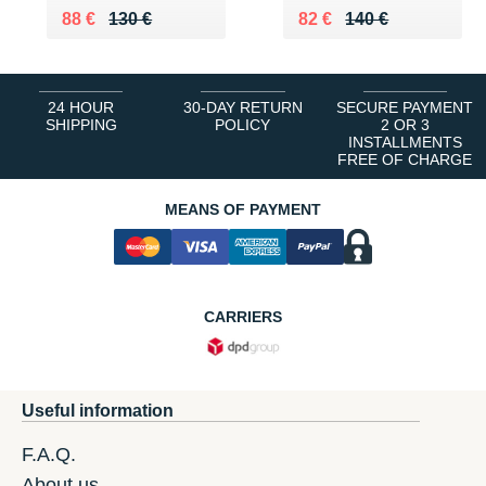
Au lieu de 130 €
Vendu 88 €
Au lieu de 140 €
Vendu 82 €
88 €
130 €
82 €
140 €
24 HOUR
30-DAY RETURN
SECURE PAYMENT
SHIPPING
POLICY
2 OR 3
INSTALLMENTS
FREE OF CHARGE
MEANS OF PAYMENT
CARRIERS
Useful information
F.A.Q.
About us