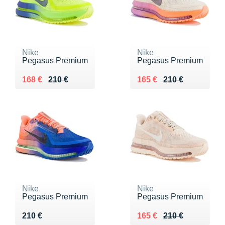
Nike
Nike
Pegasus Premium
Pegasus Premium
Au lieu de 210 €
Vendu 168 €
Au lieu de 210 €
Vendu 165 €
168 €
210 €
165 €
210 €
Nike
Nike
Pegasus Premium
Pegasus Premium
Vendu 210 €
Au lieu de 210 €
Vendu 165 €
210 €
165 €
210 €