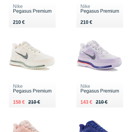
Nike
Nike
Pegasus Premium
Pegasus Premium
Vendu 210 €
Vendu 210 €
210 €
210 €
Nike
Nike
Pegasus Premium
Pegasus Premium
Au lieu de 210 €
Vendu 158 €
Au lieu de 210 €
Vendu 143 €
158 €
210 €
143 €
210 €