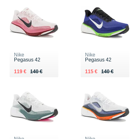
Nike
Nike
Pegasus 42
Pegasus 42
Au lieu de 140 €
Vendu 119 €
Au lieu de 140 €
Vendu 115 €
119 €
140 €
115 €
140 €
Nike
Nike