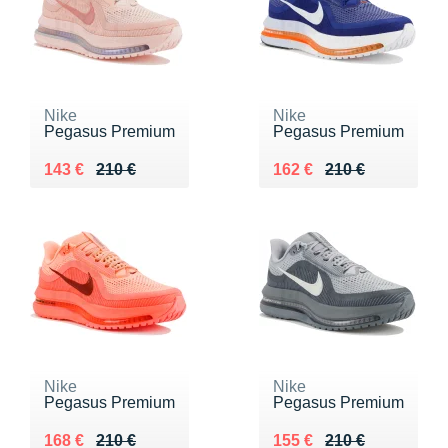
Nike
Nike
Pegasus Premium
Pegasus Premium
Au lieu de 210 €
Vendu 143 €
Au lieu de 210 €
Vendu 162 €
143 €
210 €
162 €
210 €
Nike
Nike
Pegasus Premium
Pegasus Premium
Au lieu de 210 €
Vendu 168 €
Au lieu de 210 €
Vendu 155 €
168 €
210 €
155 €
210 €