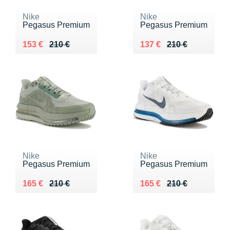
Nike
Nike
Pegasus Premium
Pegasus Premium
Au lieu de 210 €
Vendu 153 €
Au lieu de 210 €
Vendu 137 €
153 €
210 €
137 €
210 €
Nike
Nike
Pegasus Premium
Pegasus Premium
Au lieu de 210 €
Vendu 165 €
Au lieu de 210 €
Vendu 165 €
165 €
210 €
165 €
210 €