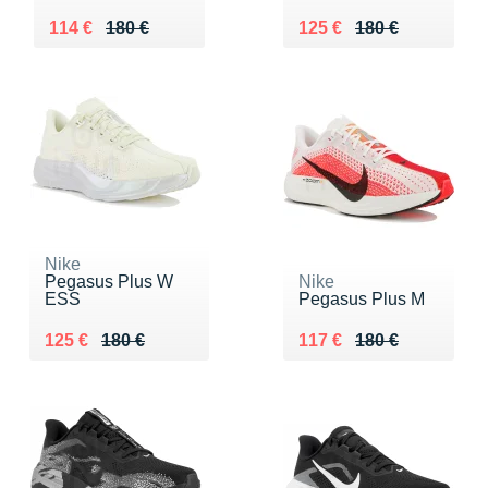
Au lieu de 180 €
Vendu 114 €
Au lieu de 180 €
Vendu 125 €
114 €
180 €
125 €
180 €
Nike
Pegasus Plus W
Nike
ESS
Pegasus Plus M
Au lieu de 180 €
Vendu 125 €
Au lieu de 180 €
Vendu 117 €
125 €
180 €
117 €
180 €