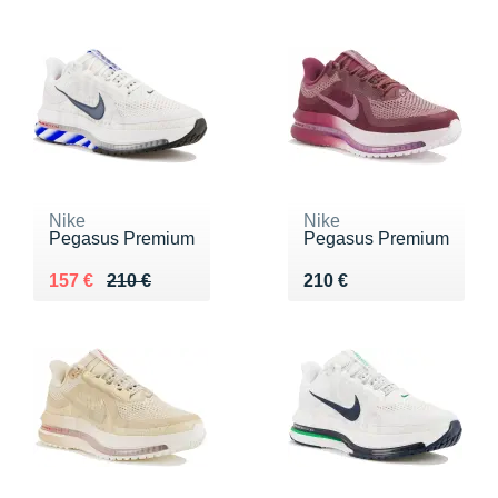
Nike
Nike
Pegasus Premium
Pegasus Premium
Au lieu de 210 €
Vendu 157 €
Vendu 210 €
157 €
210 €
210 €