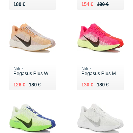
Vendu 180 €
Au lieu de 180 €
Vendu 154 €
180 €
154 €
180 €
Nike
Nike
Pegasus Plus W
Pegasus Plus M
Au lieu de 180 €
Vendu 126 €
Au lieu de 180 €
Vendu 130 €
126 €
180 €
130 €
180 €