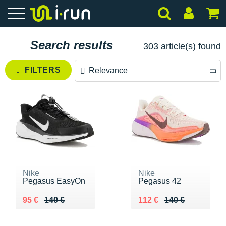
Search results
303 article(s) found
FILTERS
Relevance
Relevance
Price descending
Price ascending
Nike
Nike
Pegasus EasyOn
Pegasus 42
Au lieu de 140 €
Vendu 95 €
Au lieu de 140 €
Vendu 112 €
95 €
140 €
112 €
140 €