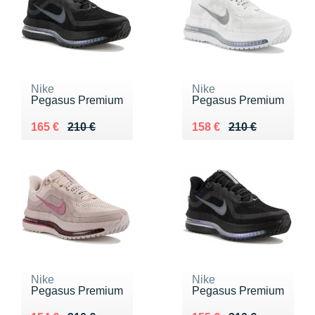
Nike
Nike
Pegasus Premium
Pegasus Premium
Au lieu de 210 €
Vendu 165 €
Au lieu de 210 €
Vendu 158 €
165 €
210 €
158 €
210 €
Nike
Nike
Pegasus Premium
Pegasus Premium