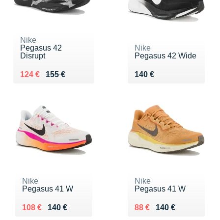
Nike
Pegasus 42
Nike
Disrupt
Pegasus 42 Wide
Au lieu de 155 €
Vendu 124 €
Vendu 140 €
124 €
155 €
140 €
Nike
Nike
Pegasus 41 W
Pegasus 41 W
Au lieu de 140 €
Vendu 108 €
Au lieu de 140 €
Vendu 88 €
108 €
140 €
88 €
140 €