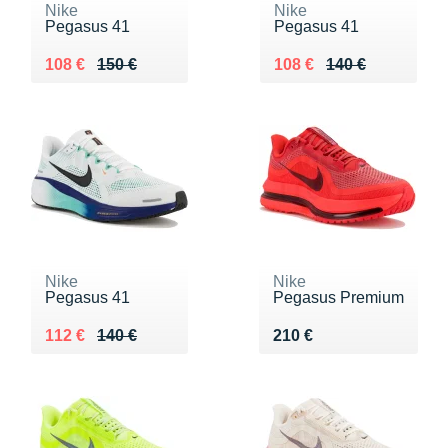
Nike
Nike
Pegasus 41
Pegasus 41
Au lieu de 150 €
Vendu 108 €
Au lieu de 140 €
Vendu 108 €
108 €
150 €
108 €
140 €
Nike
Nike
Pegasus 41
Pegasus Premium
Au lieu de 140 €
Vendu 112 €
Vendu 210 €
112 €
140 €
210 €