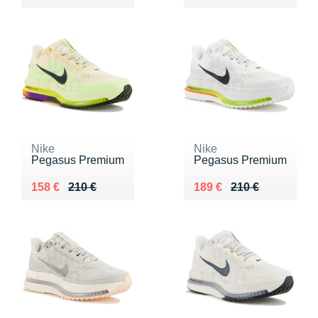
Nike
Nike
Pegasus Premium
Pegasus Premium
Au lieu de 210 €
Vendu 158 €
Au lieu de 210 €
Vendu 189 €
158 €
210 €
189 €
210 €