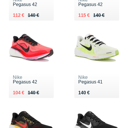
Pegasus 42
Pegasus 42
Au lieu de 140 €
Vendu 112 €
Au lieu de 140 €
Vendu 115 €
112 €
140 €
115 €
140 €
Nike
Nike
Pegasus 42
Pegasus 41
Au lieu de 140 €
Vendu 104 €
Vendu 140 €
104 €
140 €
140 €