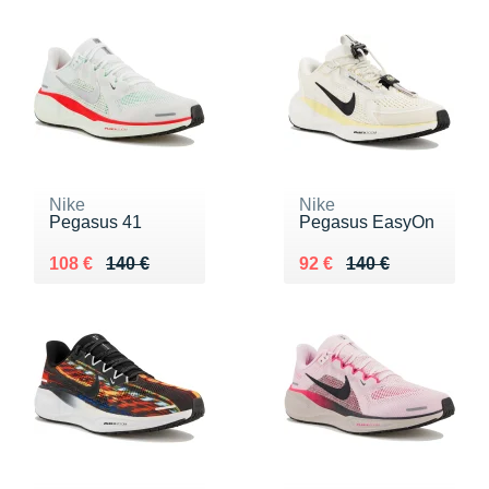
Nike
Nike
Pegasus 41
Pegasus EasyOn
Au lieu de 140 €
Vendu 108 €
Au lieu de 140 €
Vendu 92 €
108 €
140 €
92 €
140 €