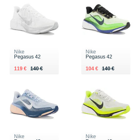
Nike
Nike
Pegasus 42
Pegasus 42
Au lieu de 140 €
Vendu 119 €
Au lieu de 140 €
Vendu 104 €
119 €
140 €
104 €
140 €
Nike
Nike