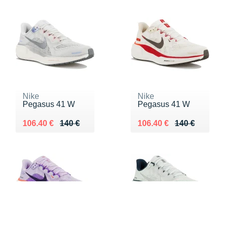
Nike
Nike
Pegasus 41 W
Pegasus 41 W
Au lieu de 140 €
Vendu 106.40 €
Au lieu de 140 €
Vendu 106.40 €
106.40 €
140 €
106.40 €
140 €
FILTERS