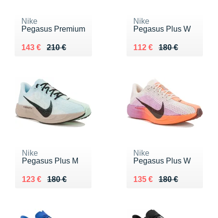
Nike
Nike
Pegasus Premium
Pegasus Plus W
Au lieu de 210 €
Vendu 143 €
Au lieu de 180 €
Vendu 112 €
143 €
210 €
112 €
180 €
Nike
Nike
Pegasus Plus M
Pegasus Plus W
Au lieu de 180 €
Vendu 123 €
Au lieu de 180 €
Vendu 135 €
123 €
180 €
135 €
180 €