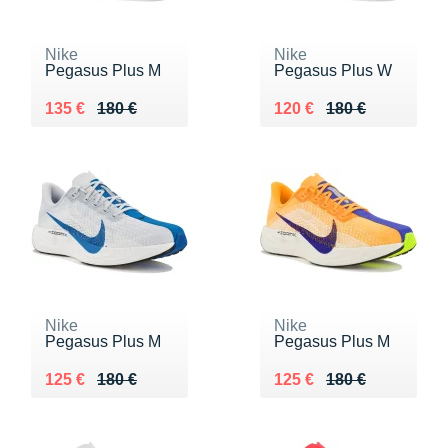
Nike
Nike
Pegasus Plus M
Pegasus Plus W
Au lieu de 180 €
Vendu 135 €
Au lieu de 180 €
Vendu 120 €
135 €
180 €
120 €
180 €
Nike
Nike
Pegasus Plus M
Pegasus Plus M
Au lieu de 180 €
Vendu 125 €
Au lieu de 180 €
Vendu 125 €
125 €
180 €
125 €
180 €