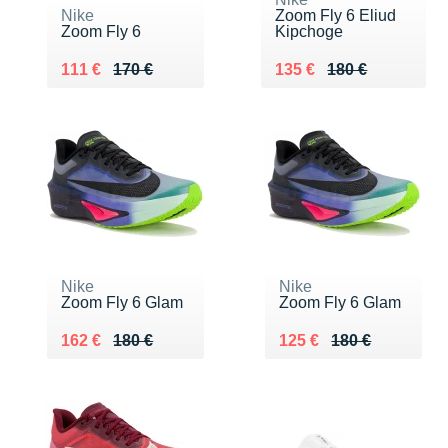
Nike
Zoom Fly 6 Eliud
Zoom Fly 6
Kipchoge
Au lieu de 170 €
Vendu 111 €
Au lieu de 180 €
Vendu 135 €
111 €
170 €
135 €
180 €
Nike
Nike
Zoom Fly 6 Glam
Zoom Fly 6 Glam
Au lieu de 180 €
Vendu 162 €
Au lieu de 180 €
Vendu 125 €
162 €
180 €
125 €
180 €