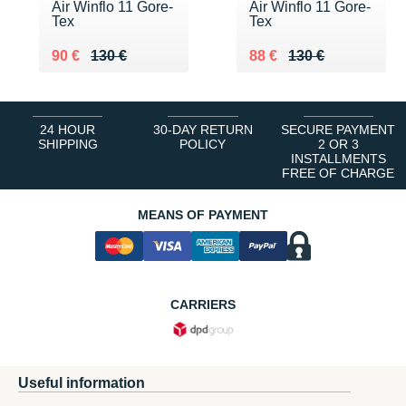
Air Winflo 11 Gore-
Air Winflo 11 Gore-
Tex
Tex
Au lieu de 130 €
Vendu 90 €
Au lieu de 130 €
Vendu 88 €
90 €
130 €
88 €
130 €
24 HOUR
30-DAY RETURN
SECURE PAYMENT
SHIPPING
POLICY
2 OR 3
INSTALLMENTS
FREE OF CHARGE
MEANS OF PAYMENT
CARRIERS
Useful information