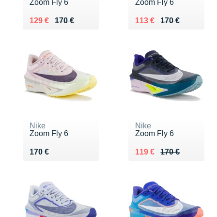
Zoom Fly 6
Zoom Fly 6
Au lieu de 170 €
Vendu 129 €
Au lieu de 170 €
Vendu 113 €
129 €
170 €
113 €
170 €
Nike
Nike
Zoom Fly 6
Zoom Fly 6
Vendu 170 €
Au lieu de 170 €
Vendu 119 €
170 €
119 €
170 €