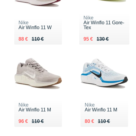
Nike
Nike
Air Winflo 11 Gore-
Air Winflo 11 W
Tex
Au lieu de 110 €
Vendu 88 €
Au lieu de 130 €
Vendu 95 €
88 €
110 €
95 €
130 €
Nike
Nike
Air Winflo 11 M
Air Winflo 11 M
Au lieu de 110 €
Vendu 96 €
Au lieu de 110 €
Vendu 80 €
96 €
110 €
80 €
110 €