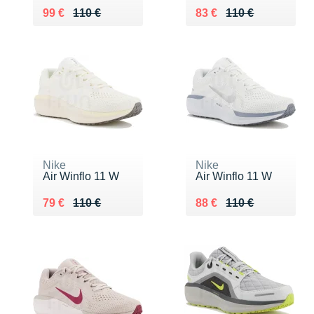
Au lieu de 110 €
Vendu 99 €
Au lieu de 110 €
Vendu 83 €
99 €
110 €
83 €
110 €
Nike
Nike
Air Winflo 11 W
Air Winflo 11 W
Au lieu de 110 €
Vendu 79 €
Au lieu de 110 €
Vendu 88 €
79 €
110 €
88 €
110 €