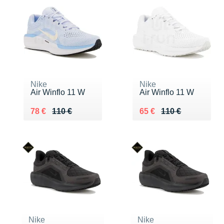
Nike
Nike
Air Winflo 11 W
Air Winflo 11 W
Au lieu de 110 €
Vendu 78 €
Au lieu de 110 €
Vendu 65 €
78 €
110 €
65 €
110 €
Nike
Nike