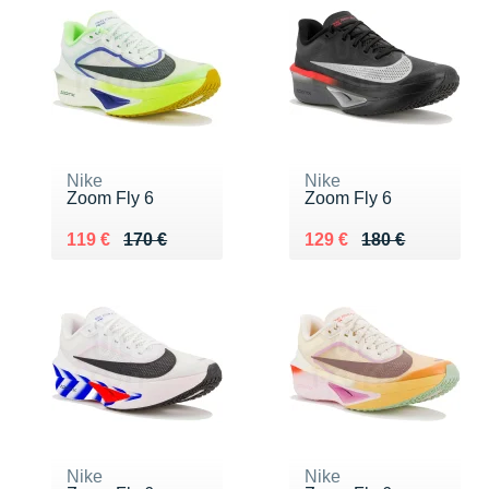
Nike
Nike
Zoom Fly 6
Zoom Fly 6
Au lieu de 170 €
Vendu 119 €
Au lieu de 180 €
Vendu 129 €
119 €
170 €
129 €
180 €
Nike
Nike