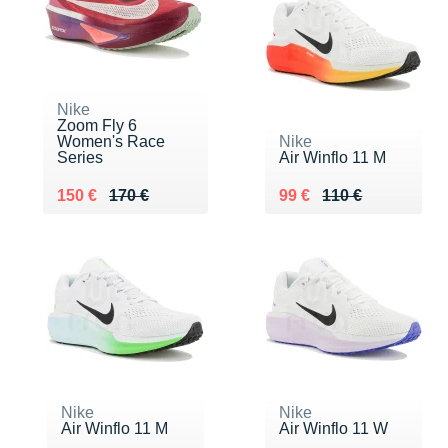
Nike
Zoom Fly 6
Women's Race
Nike
Series
Air Winflo 11 M
Au lieu de 170 €
Vendu 150 €
Au lieu de 110 €
Vendu 99 €
150 €
170 €
99 €
110 €
Nike
Nike
Air Winflo 11 M
Air Winflo 11 W