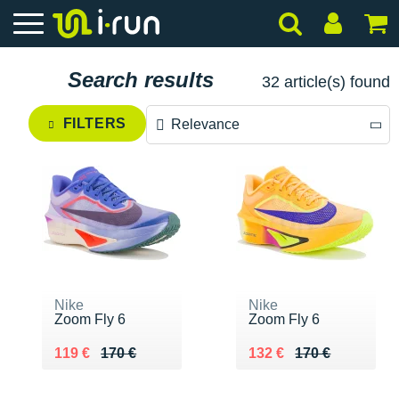
Search results
32 article(s) found
FILTERS
Relevance
Relevance
Price descending
Price ascending
Nike
Nike
Zoom Fly 6
Zoom Fly 6
Au lieu de 170 €
Vendu 119 €
Au lieu de 170 €
Vendu 132 €
119 €
170 €
132 €
170 €