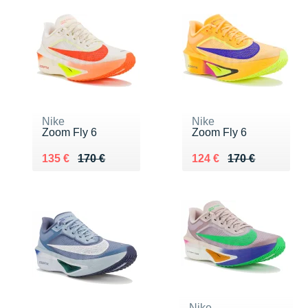
Nike
Nike
Zoom Fly 6
Zoom Fly 6
Au lieu de 170 €
Vendu 135 €
Au lieu de 170 €
Vendu 124 €
135 €
170 €
124 €
170 €
Nike