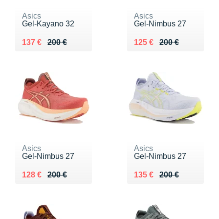
Asics
Asics
Gel-Kayano 32
Gel-Nimbus 27
Au lieu de 200 €
Vendu 137 €
Au lieu de 200 €
Vendu 125 €
137 €
200 €
125 €
200 €
Asics
Asics
Gel-Nimbus 27
Gel-Nimbus 27
Au lieu de 200 €
Vendu 128 €
Au lieu de 200 €
Vendu 135 €
128 €
200 €
135 €
200 €