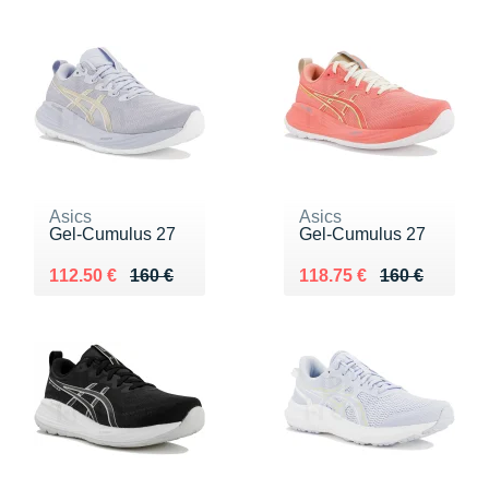
Asics
Asics
Gel-Cumulus 27
Gel-Cumulus 27
Au lieu de 160 €
Vendu 112.50 €
Au lieu de 160 €
Vendu 118.75 €
112.50 €
160 €
118.75 €
160 €