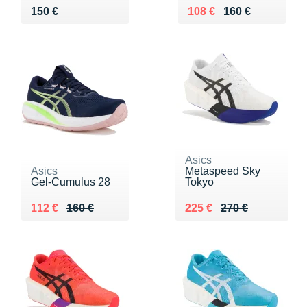
Vendu 150 €
Au lieu de 160 €
Vendu 108 €
150 €
108 €
160 €
Asics
Asics
Metaspeed Sky
Gel-Cumulus 28
Tokyo
Au lieu de 160 €
Vendu 112 €
Au lieu de 270 €
Vendu 225 €
112 €
160 €
225 €
270 €