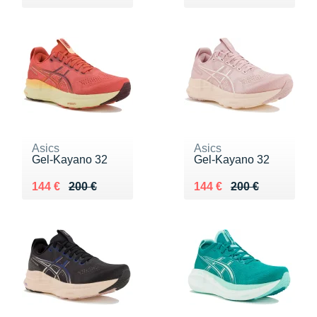
Asics
Asics
Gel-Kayano 32
Gel-Kayano 32
Au lieu de 200 €
Vendu 144 €
Au lieu de 200 €
Vendu 144 €
144 €
200 €
144 €
200 €