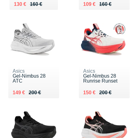
Au lieu de 160 €
Vendu 130 €
Au lieu de 160 €
Vendu 109 €
130 €
160 €
109 €
160 €
Asics
Asics
Gel-Nimbus 28
Gel-Nimbus 28
ATC
Runrise Runset
Au lieu de 200 €
Vendu 149 €
Au lieu de 200 €
Vendu 150 €
149 €
200 €
150 €
200 €