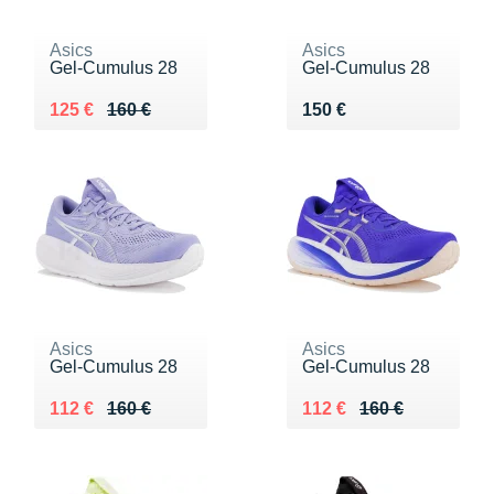
Asics
Asics
Gel-Cumulus 28
Gel-Cumulus 28
Au lieu de 160 €
Vendu 125 €
Vendu 150 €
125 €
160 €
150 €
Asics
Asics
Gel-Cumulus 28
Gel-Cumulus 28
Au lieu de 160 €
Vendu 112 €
Au lieu de 160 €
Vendu 112 €
112 €
160 €
112 €
160 €