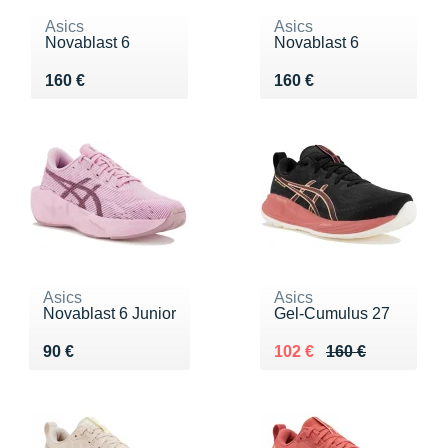
Asics
Asics
Novablast 6
Novablast 6
Vendu 160 €
Vendu 160 €
160 €
160 €
Asics
Asics
Novablast 6 Junior
Gel-Cumulus 27
Vendu 90 €
Au lieu de 160 €
Vendu 102 €
90 €
102 €
160 €