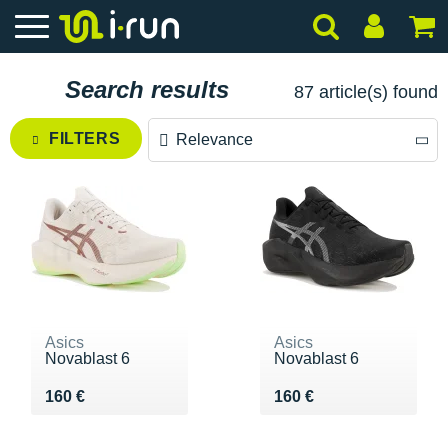
Search results
87 article(s) found
FILTERS
Relevance
Relevance
Price descending
Price ascending
Asics
Asics
Novablast 6
Novablast 6
Vendu 160 €
Vendu 160 €
160 €
160 €