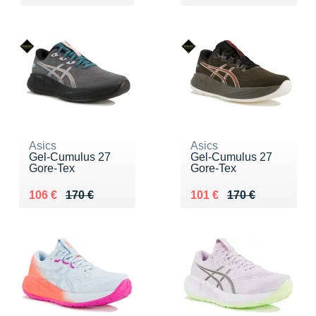
Asics
Asics
Gel-Cumulus 27
Gel-Cumulus 27
Gore-Tex
Gore-Tex
Au lieu de 170 €
Vendu 106 €
Au lieu de 170 €
Vendu 101 €
106 €
170 €
101 €
170 €