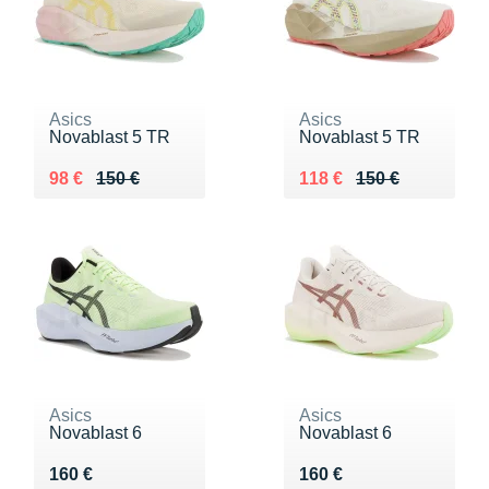
Asics
Asics
Novablast 5 TR
Novablast 5 TR
Au lieu de 150 €
Vendu 98 €
Au lieu de 150 €
Vendu 118 €
98 €
150 €
118 €
150 €
Asics
Asics
Novablast 6
Novablast 6
Vendu 160 €
Vendu 160 €
160 €
160 €