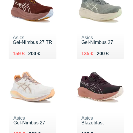
Asics
Asics
Gel-Nimbus 27 TR
Gel-Nimbus 27
Au lieu de 200 €
Vendu 159 €
Au lieu de 200 €
Vendu 135 €
159 €
200 €
135 €
200 €
Asics
Asics
Gel-Nimbus 27
Blazeblast