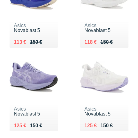
Asics
Asics
Novablast 5
Novablast 5
Au lieu de 150 €
Vendu 113 €
Au lieu de 150 €
Vendu 118 €
113 €
150 €
118 €
150 €
Asics
Asics
Novablast 5
Novablast 5
Au lieu de 150 €
Vendu 125 €
Au lieu de 150 €
Vendu 125 €
125 €
150 €
125 €
150 €