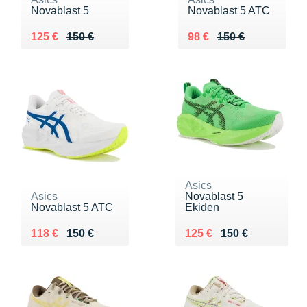
Novablast 5
Novablast 5 ATC
Au lieu de 150 €
Vendu 125 €
Au lieu de 150 €
Vendu 98 €
125 €
150 €
98 €
150 €
Asics
Asics
Novablast 5
Novablast 5 ATC
Ekiden
Au lieu de 150 €
Vendu 118 €
Au lieu de 150 €
Vendu 125 €
118 €
150 €
125 €
150 €