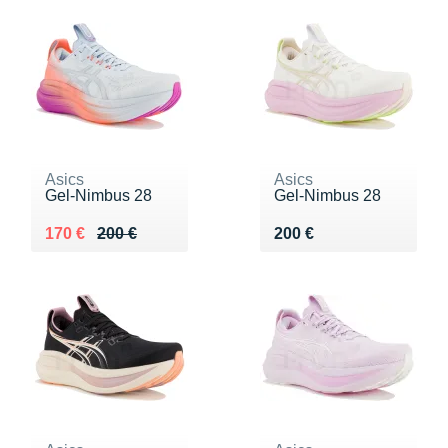
Asics
Asics
Gel-Nimbus 28
Gel-Nimbus 28
Au lieu de 200 €
Vendu 170 €
Vendu 200 €
170 €
200 €
200 €