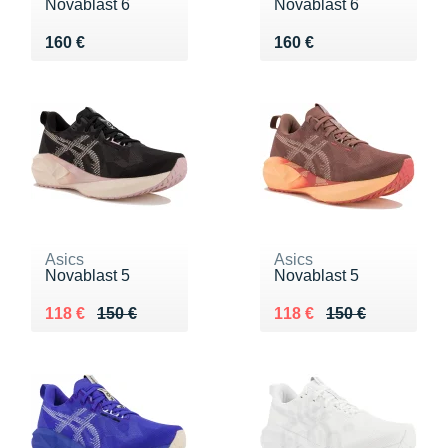
Novablast 6
Novablast 6
Vendu 160 €
Vendu 160 €
160 €
160 €
Asics
Asics
Novablast 5
Novablast 5
Au lieu de 150 €
Vendu 118 €
Au lieu de 150 €
Vendu 118 €
118 €
150 €
118 €
150 €