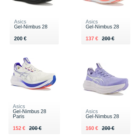
Asics
Asics
Gel-Nimbus 28
Gel-Nimbus 28
Vendu 200 €
Au lieu de 200 €
Vendu 137 €
200 €
137 €
200 €
Asics
Gel-Nimbus 28
Asics
Paris
Gel-Nimbus 28
Au lieu de 200 €
Vendu 152 €
Au lieu de 200 €
Vendu 160 €
152 €
200 €
160 €
200 €