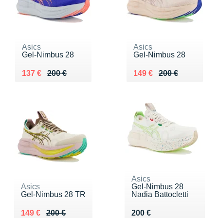
Asics
Asics
Gel-Nimbus 28
Gel-Nimbus 28
Au lieu de 200 €
Vendu 137 €
Au lieu de 200 €
Vendu 149 €
137 €
200 €
149 €
200 €
Asics
Asics
Gel-Nimbus 28
Gel-Nimbus 28 TR
Nadia Battocletti
Au lieu de 200 €
Vendu 149 €
Vendu 200 €
149 €
200 €
200 €