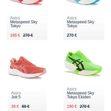
Asics
Asics
Metaspeed Sky
Metaspeed Sky
Tokyo
Tokyo
Au lieu de 270 €
Vendu 195 €
Vendu 270 €
195 €
270 €
270 €
Asics
Asics
Metaspeed Sky
Jolt 5
Tokyo Ekiden
Au lieu de 60 €
Vendu 39 €
Au lieu de 270 €
Vendu 190 €
39 €
60 €
190 €
270 €