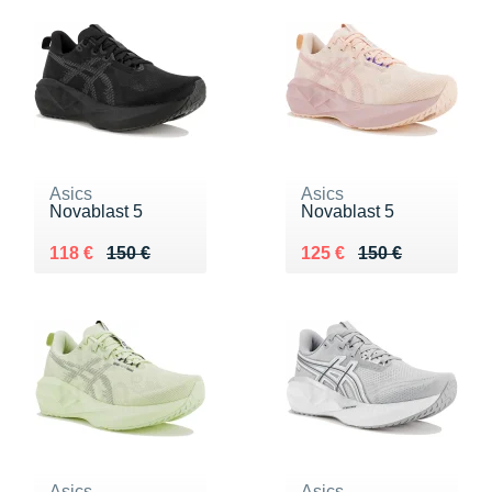
Asics
Asics
Novablast 5
Novablast 5
Au lieu de 150 €
Vendu 118 €
Au lieu de 150 €
Vendu 125 €
118 €
150 €
125 €
150 €
Asics
Asics