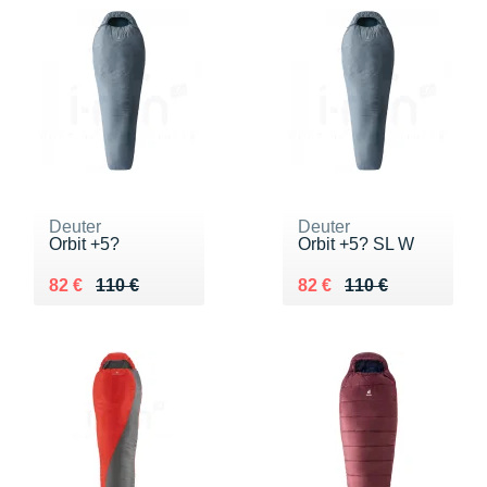
Deuter
Deuter
Orbit +5?
Orbit +5? SL W
Au lieu de 110 €
Vendu 82 €
Au lieu de 110 €
Vendu 82 €
82 €
110 €
82 €
110 €