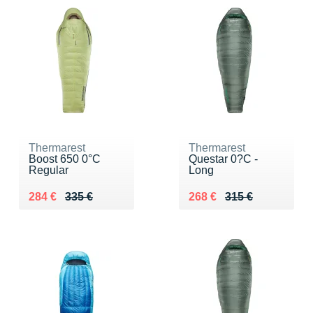
Thermarest
Thermarest
Boost 650 0°C
Questar 0?C -
Regular
Long
Au lieu de 335 €
Vendu 284 €
Au lieu de 315 €
Vendu 268 €
284 €
335 €
268 €
315 €