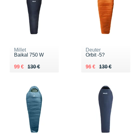
Millet
Deuter
Baikal 750 W
Orbit -5?
Au lieu de 130 €
Vendu 99 €
Au lieu de 130 €
Vendu 96 €
99 €
130 €
96 €
130 €