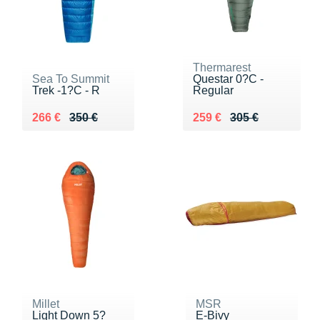
Thermarest
Sea To Summit
Questar 0?C -
Trek -1?C - R
Regular
Au lieu de 350 €
Vendu 266 €
Au lieu de 305 €
Vendu 259 €
266 €
350 €
259 €
305 €
Millet
MSR
Light Down 5?
E-Bivy