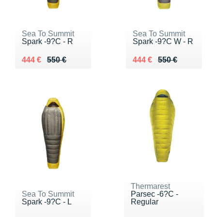
Sea To Summit
Sea To Summit
Spark -9?C - R
Spark -9?C W - R
Au lieu de 550 €
Vendu 444 €
Au lieu de 550 €
Vendu 444 €
444 €
550 €
444 €
550 €
Thermarest
Sea To Summit
Parsec -6?C -
Spark -9?C - L
Regular