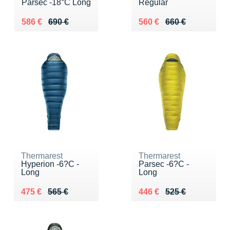
Parsec -18°C Long
Regular
Au lieu de 690 €
Vendu 586 €
Au lieu de 660 €
Vendu 560 €
586 €
690 €
560 €
660 €
Thermarest
Thermarest
Hyperion -6?C -
Parsec -6?C -
Long
Long
Au lieu de 565 €
Vendu 475 €
Au lieu de 525 €
Vendu 446 €
475 €
565 €
446 €
525 €