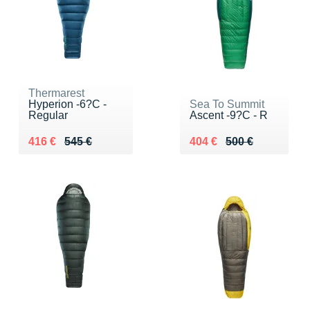
Thermarest
Hyperion -6?C -
Sea To Summit
Regular
Ascent -9?C - R
Au lieu de 545 €
Vendu 416 €
Au lieu de 500 €
Vendu 404 €
416 €
545 €
404 €
500 €