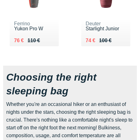
Ferrino
Deuter
Yukon Pro W
Starlight Junior
Au lieu de 110 €
Vendu 76 €
Au lieu de 100 €
Vendu 74 €
76 €
110 €
74 €
100 €
Choosing the right
sleeping bag
Whether you're an occasional hiker or an enthusiast of
nights under the stars, choosing the right sleeping bag is
crucial. There's nothing like a comfortable night's sleep to
start off on the right foot the next morning! Bulkiness,
composition, usage, and comfort temperature are all