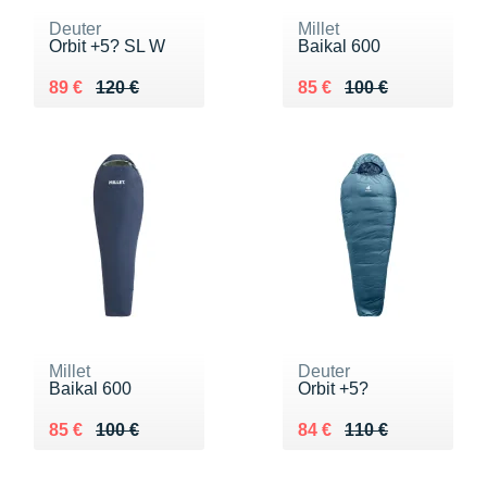
Deuter
Millet
Orbit +5? SL W
Baikal 600
Au lieu de 120 €
Vendu 89 €
Au lieu de 100 €
Vendu 85 €
89 €
120 €
85 €
100 €
Millet
Deuter
Baikal 600
Orbit +5?
Au lieu de 100 €
Vendu 85 €
Au lieu de 110 €
Vendu 84 €
85 €
100 €
84 €
110 €