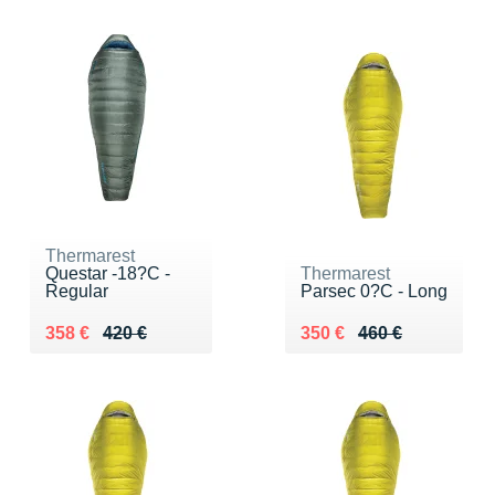
Thermarest
Questar -18?C -
Thermarest
Regular
Parsec 0?C - Long
Au lieu de 420 €
Vendu 358 €
Au lieu de 460 €
Vendu 350 €
358 €
420 €
350 €
460 €