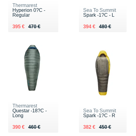
Thermarest
Hyperion 0?C -
Sea To Summit
Regular
Spark -1?C - L
Au lieu de 470 €
Vendu 395 €
Au lieu de 480 €
Vendu 394 €
395 €
470 €
394 €
480 €
Thermarest
Questar -18?C -
Sea To Summit
Long
Spark -1?C - R
Au lieu de 460 €
Vendu 390 €
Au lieu de 450 €
Vendu 382 €
390 €
460 €
382 €
450 €