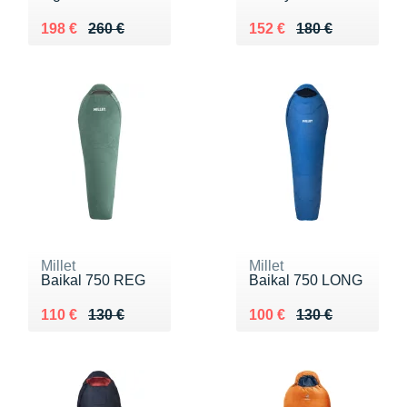
Au lieu de 260 €
Vendu 198 €
Au lieu de 180 €
Vendu 152 €
198 €
260 €
152 €
180 €
Millet
Millet
Baikal 750 REG
Baikal 750 LONG
Au lieu de 130 €
Vendu 110 €
Au lieu de 130 €
Vendu 100 €
110 €
130 €
100 €
130 €