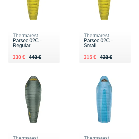
Thermarest
Thermarest
Parsec 0?C -
Parsec 0?C -
Regular
Small
Au lieu de 440 €
Vendu 330 €
Au lieu de 420 €
Vendu 315 €
330 €
440 €
315 €
420 €
Thermarest
Thermarest