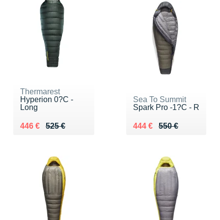
Thermarest
Hyperion 0?C -
Sea To Summit
Long
Spark Pro -1?C - R
Au lieu de 525 €
Vendu 446 €
Au lieu de 550 €
Vendu 444 €
446 €
525 €
444 €
550 €