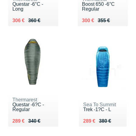
Questar -6°C -
Boost 650 -6°C
Long
Regular
Au lieu de 360 €
Vendu 306 €
Au lieu de 355 €
Vendu 300 €
306 €
360 €
300 €
355 €
Thermarest
Questar -6?C -
Sea To Summit
Regular
Trek -1?C - L
Au lieu de 340 €
Vendu 289 €
Au lieu de 380 €
Vendu 289 €
289 €
340 €
289 €
380 €