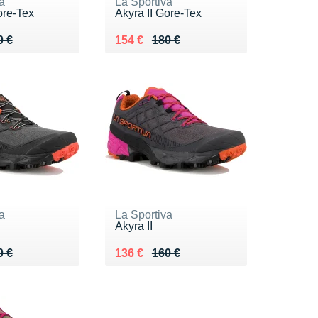
a
La Sportiva
ore-Tex
Akyra II Gore-Tex
 180 €
4 €
Au lieu de 180 €
Vendu 154 €
0 €
154 €
180 €
a
La Sportiva
Akyra II
 160 €
6 €
Au lieu de 160 €
Vendu 136 €
0 €
136 €
160 €