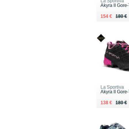
La Sportiva
Akyra II Gore
Au lieu de 18
Vendu 154 €
154 €
180 €
La Sportiva
Akyra II Gore
Au lieu de 18
Vendu 138 €
138 €
180 €