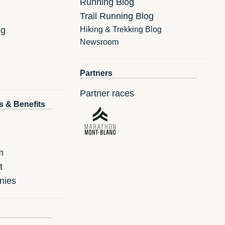
Running Blog
Trail Running Blog
ng
Hiking & Trekking Blog
Newsroom
Partners
Partner races
s & Benefits
m
t
nies