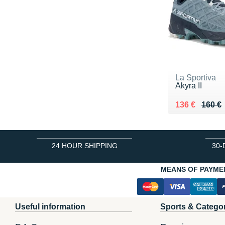
La Sportiva
Akyra II
Au lieu de 16
Vendu 136 €
136 €
160 €
24 HOUR SHIPPING
30-
MEANS OF PAYME
Useful information
Sports & Catego