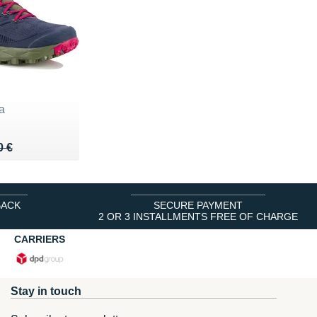
a
 160 €
6 €
0 €
BACK
SECURE PAYMENT
2 OR 3 INSTALLMENTS FREE OF CHARGE
CARRIERS
Stay in touch