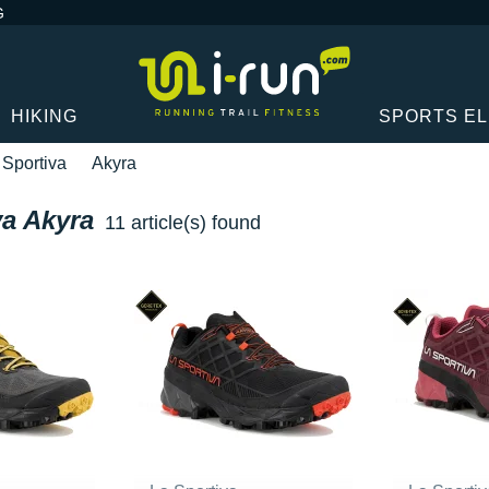
G
HIKING
SPORTS E
 Sportiva
Akyra
va Akyra
11 article(s) found