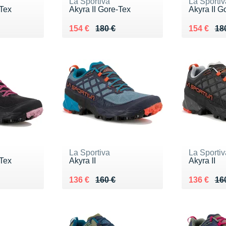
La Sportiva
La Sportiv
-Tex
Akyra II Gore-Tex
Akyra II G
0 €
Au lieu de 180 €
Vendu 154 €
Au lieu de
Vendu 15
154 €
180 €
154 €
18
La Sportiva
La Sportiv
-Tex
Akyra II
Akyra II
0 €
Au lieu de 160 €
Vendu 136 €
Au lieu de
Vendu 13
136 €
160 €
136 €
16