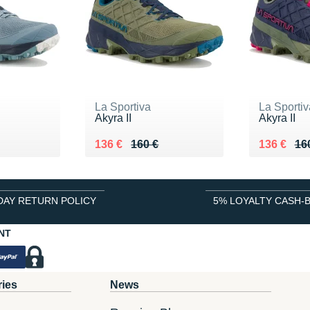
La Sportiva
La Sportiv
Akyra II
Akyra II
0 €
Au lieu de 160 €
Vendu 136 €
Au lieu de
Vendu 13
136 €
160 €
136 €
16
DAY RETURN POLICY
5% LOYALTY CASH-
NT
ries
News