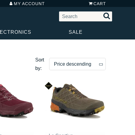
MY ACCOUNT
CART
LECTRONICS
SALE
Sort
Price descending
by:
Price descending
Price ascending