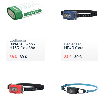
Ledlenser
Batterie Li-ion -
Ledlenser
H15R Core/Wo...
HF4R Core
Au lieu de 39 €
Vendu 36 €
Au lieu de 39 €
Vendu 34 €
36 €
39 €
34 €
39 €