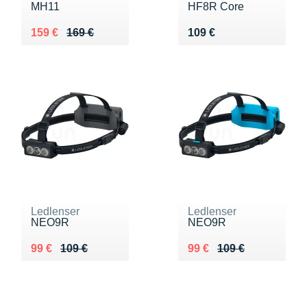
MH11
HF8R Core
Au lieu de 169 €
Vendu 159 €
Vendu 109 €
159 €
169 €
109 €
Ledlenser
Ledlenser
NEO9R
NEO9R
Au lieu de 109 €
Vendu 99 €
Au lieu de 109 €
Vendu 99 €
99 €
109 €
99 €
109 €