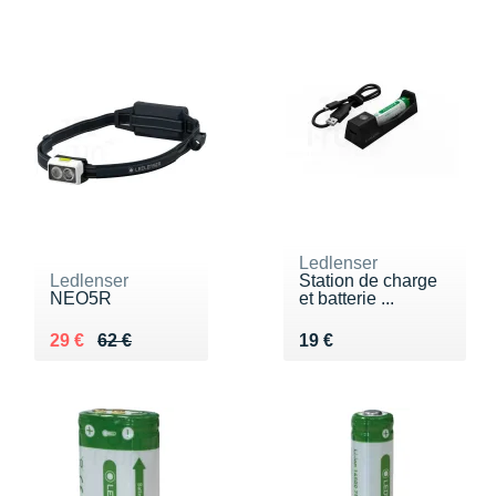
Ledlenser
Ledlenser
Station de charge
NEO5R
et batterie ...
Au lieu de 62 €
Vendu 29 €
Vendu 19 €
29 €
62 €
19 €