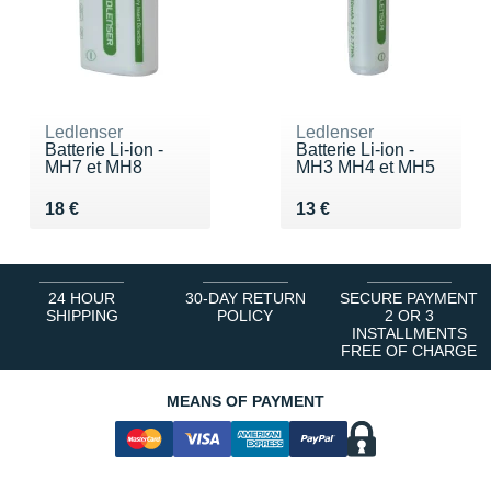
Ledlenser
Ledlenser
Batterie Li-ion -
Batterie Li-ion -
MH7 et MH8
MH3 MH4 et MH5
Vendu 18 €
Vendu 13 €
18 €
13 €
24 HOUR
30-DAY RETURN
SECURE PAYMENT
SHIPPING
POLICY
2 OR 3
INSTALLMENTS
FREE OF CHARGE
MEANS OF PAYMENT