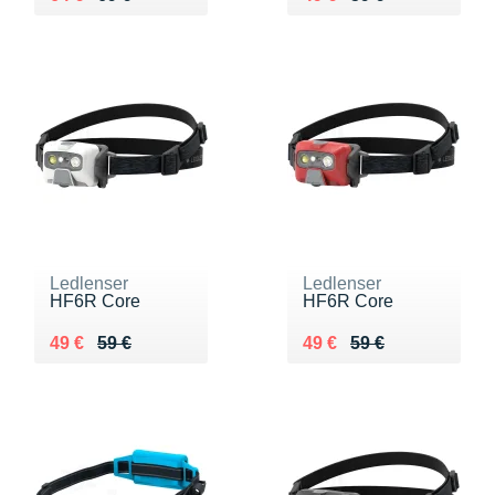
Ledlenser
Ledlenser
HF6R Core
HF6R Core
Au lieu de 59 €
Vendu 49 €
Au lieu de 59 €
Vendu 49 €
49 €
59 €
49 €
59 €