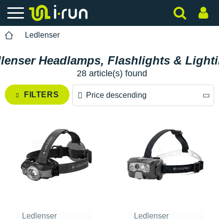
Ledlenser
lenser Headlamps, Flashlights & Light
28 article(s) found
FILTERS
Price descending
Price descending
Price ascending
Ledlenser
Ledlenser