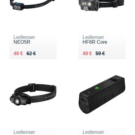
Ledlenser
Ledlenser
NEO5R
HF6R Core
Au lieu de 62 €
Vendu 49 €
Au lieu de 59 €
Vendu 49 €
49 €
62 €
49 €
59 €
Ledlenser
Ledlenser