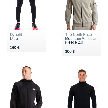
Dynafit
The North Face
Ultra
Mountain Athletics
Fleece 2.0
Vendu 100 €
100 €
Vendu 100 €
100 €