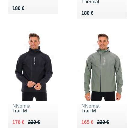
Thermal
Vendu 180 €
180 €
Vendu 180 €
180 €
NNormal
NNormal
Trail M
Trail M
Au lieu de 220 €
Vendu 176 €
Au lieu de 220 €
Vendu 165 €
176 €
220 €
165 €
220 €