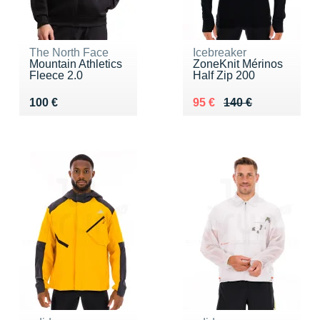
The North Face
Icebreaker
Mountain Athletics
ZoneKnit Mérinos
Fleece 2.0
Half Zip 200
Vendu 100 €
Au lieu de 140 €
Vendu 95 €
100 €
95 €
140 €