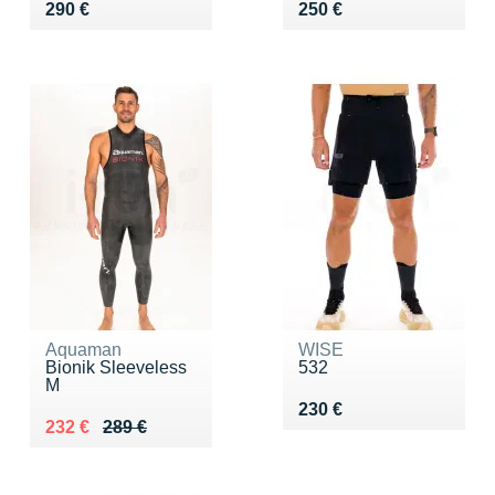
Vendu 290 €
Vendu 250 €
290 €
250 €
Aquaman
WISE
Bionik Sleeveless
532
M
Vendu 230 €
230 €
Au lieu de 289 €
Vendu 232 €
232 €
289 €