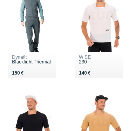
Dynafit
WISE
Blacklight Thermal
230
Vendu 150 €
Vendu 140 €
150 €
140 €