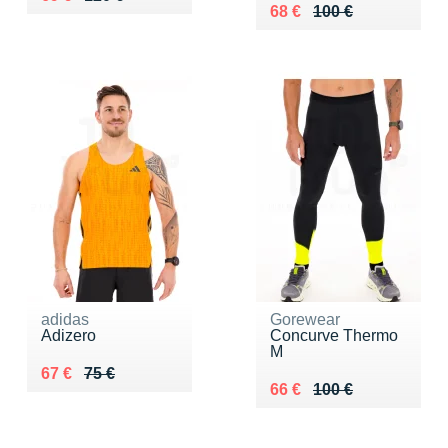
Au lieu de 100 €
Vendu 68 €
68 €
100 €
adidas
Gorewear
Adizero
Concurve Thermo
M
Au lieu de 75 €
Vendu 67 €
67 €
75 €
Au lieu de 100 €
Vendu 66 €
66 €
100 €