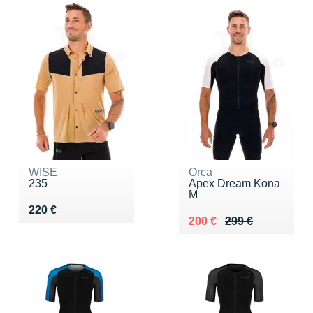
WISE
Orca
235
Apex Dream Kona
M
Vendu 220 €
220 €
Au lieu de 299 €
Vendu 200 €
200 €
299 €