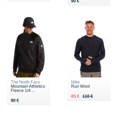
Vendu 90 €
90 €
The North Face
Nike
Mountain Athletics
Run Wool
Fleece 1/4 ...
Au lieu de 110 €
Vendu 85 €
85 €
110 €
Vendu 90 €
90 €