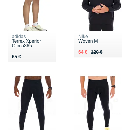
adidas
Nike
Terrex Xperior
Woven M
Clima365
Au lieu de 120 €
Vendu 64 €
64 €
120 €
Vendu 65 €
65 €