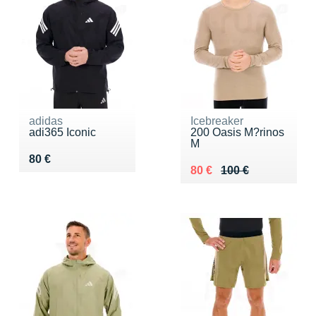
adidas
Icebreaker
adi365 Iconic
200 Oasis M?rinos
M
Vendu 80 €
80 €
Au lieu de 100 €
Vendu 80 €
80 €
100 €