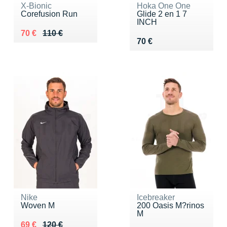
X-Bionic
Hoka One One
Corefusion Run
Glide 2 en 1 7
INCH
Au lieu de 110 €
Vendu 70 €
70 €
110 €
Vendu 70 €
70 €
Nike
Icebreaker
Woven M
200 Oasis M?rinos
M
Au lieu de 120 €
Vendu 69 €
69 €
120 €