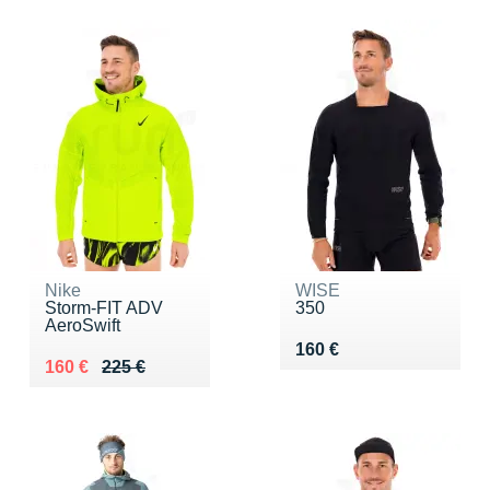
Nike
WISE
Storm-FIT ADV
350
AeroSwift
Vendu 160 €
160 €
Au lieu de 225 €
Vendu 160 €
160 €
225 €