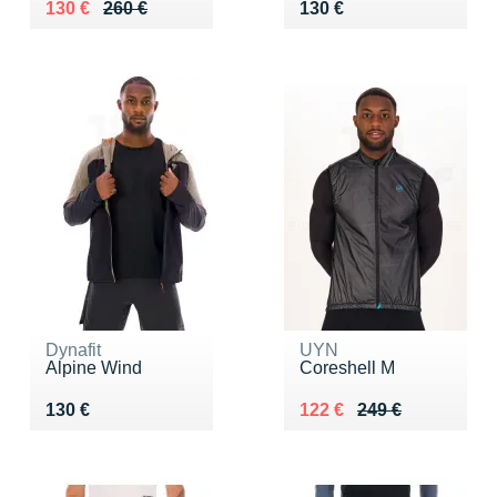
Au lieu de 260 €
Vendu 130 €
Vendu 130 €
130 €
260 €
130 €
Dynafit
UYN
Alpine Wind
Coreshell M
Vendu 130 €
Au lieu de 249 €
Vendu 122 €
130 €
122 €
249 €