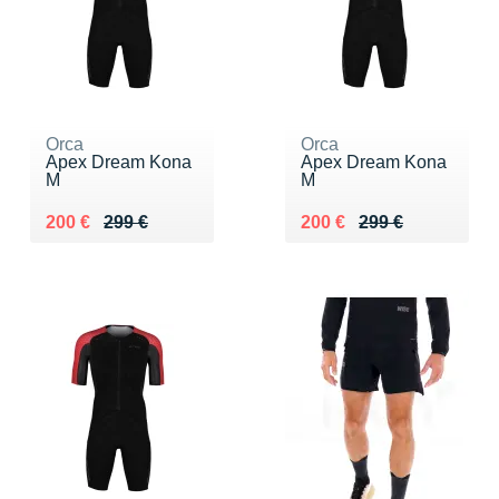
Orca
Orca
Apex Dream Kona
Apex Dream Kona
M
M
Au lieu de 299 €
Vendu 200 €
Au lieu de 299 €
Vendu 200 €
200 €
299 €
200 €
299 €