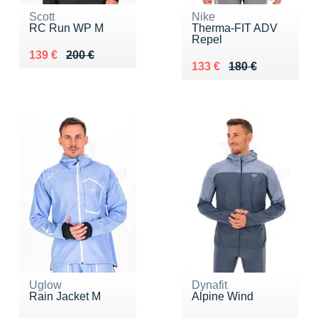
Scott
Nike
RC Run WP M
Therma-FIT ADV
Repel
Au lieu de 200 €
Vendu 139 €
139 €
200 €
Au lieu de 180 €
Vendu 133 €
133 €
180 €
Uglow
Dynafit
Rain Jacket M
Alpine Wind