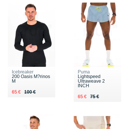
Icebreaker
Puma
200 Oasis M?rinos
Lightspeed
M
Ultraweave 2
INCH
Au lieu de 100 €
Vendu 65 €
65 €
100 €
Au lieu de 75 €
Vendu 65 €
65 €
75 €