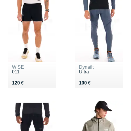
WISE
Dynafit
011
Ultra
Vendu 120 €
Vendu 100 €
120 €
100 €