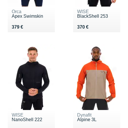
Orca
WISE
Apex Swimskin
BlackShell 253
Vendu 379 €
Vendu 370 €
379 €
370 €
WISE
Dynafit
NanoShell 222
Alpine 3L