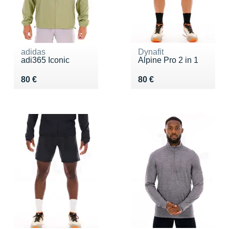
adidas
Dynafit
adi365 Iconic
Alpine Pro 2 in 1
Vendu 80 €
Vendu 80 €
80 €
80 €