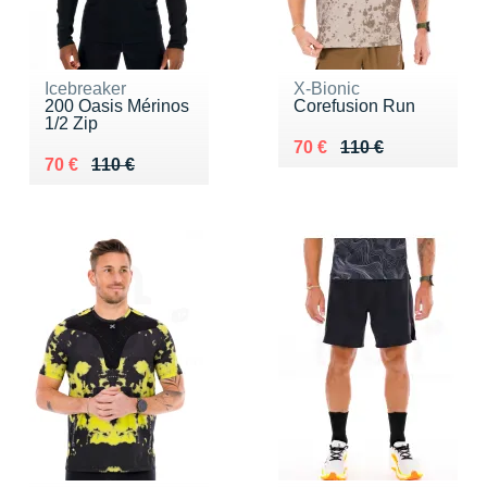
Icebreaker
X-Bionic
200 Oasis Mérinos
Corefusion Run
1/2 Zip
Au lieu de 110 €
Vendu 70 €
70 €
110 €
Au lieu de 110 €
Vendu 70 €
70 €
110 €