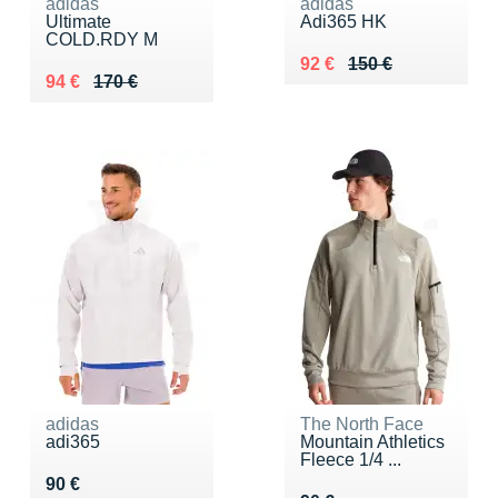
adidas
adidas
Ultimate
Adi365 HK
COLD.RDY M
Au lieu de 150 €
Vendu 92 €
92 €
150 €
Au lieu de 170 €
Vendu 94 €
94 €
170 €
adidas
The North Face
adi365
Mountain Athletics
Fleece 1/4 ...
Vendu 90 €
90 €