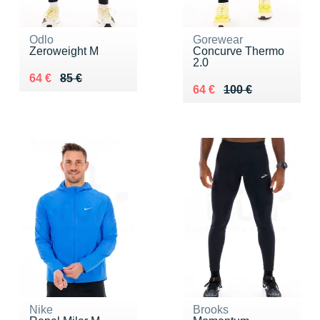
Odlo
Gorewear
Zeroweight M
Concurve Thermo
2.0
Au lieu de 85 €
Vendu 64 €
64 €
85 €
Au lieu de 100 €
Vendu 64 €
64 €
100 €
Nike
Brooks