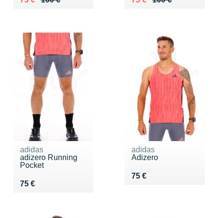
adidas
adidas
adizero Running
Adizero
Pocket
Vendu 75 €
75 €
Vendu 75 €
75 €