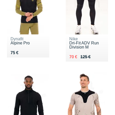
Dynafit
Nike
Alpine Pro
Dri-Fit ADV Run
Division M
Vendu 75 €
75 €
Au lieu de 125 €
Vendu 70 €
70 €
125 €