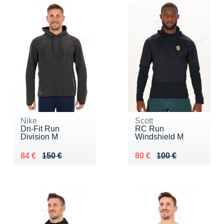
Nike
Scott
Dri-Fit Run
RC Run
Division M
Windshield M
Au lieu de 150 €
Vendu 84 €
Au lieu de 100 €
Vendu 80 €
84 €
150 €
80 €
100 €