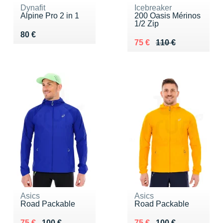
Dynafit
Icebreaker
Alpine Pro 2 in 1
200 Oasis Mérinos
1/2 Zip
Vendu 80 €
80 €
Au lieu de 110 €
Vendu 75 €
75 €
110 €
Asics
Asics
Road Packable
Road Packable
Au lieu de 100 €
Vendu 75 €
Au lieu de 100 €
Vendu 75 €
75 €
100 €
75 €
100 €