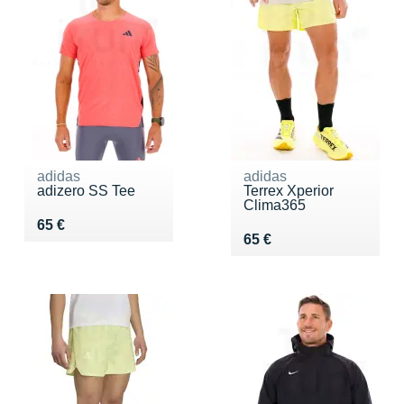
adidas
adidas
adizero SS Tee
Terrex Xperior
Clima365
Vendu 65 €
65 €
Vendu 65 €
65 €