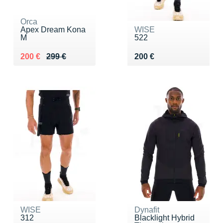
Orca
Apex Dream Kona
WISE
M
522
Au lieu de 299 €
Vendu 200 €
Vendu 200 €
200 €
299 €
200 €
WISE
Dynafit
312
Blacklight Hybrid