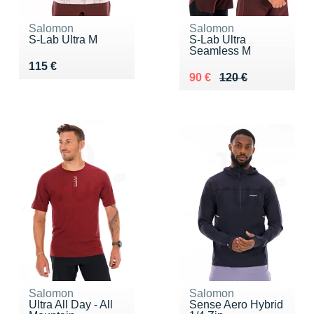
Salomon
Salomon
S-Lab Ultra M
S-Lab Ultra
Seamless M
Vendu 115 €
115 €
Au lieu de 120 €
Vendu 90 €
90 €
120 €
Salomon
Salomon
Ultra All Day - All
Sense Aero Hybrid