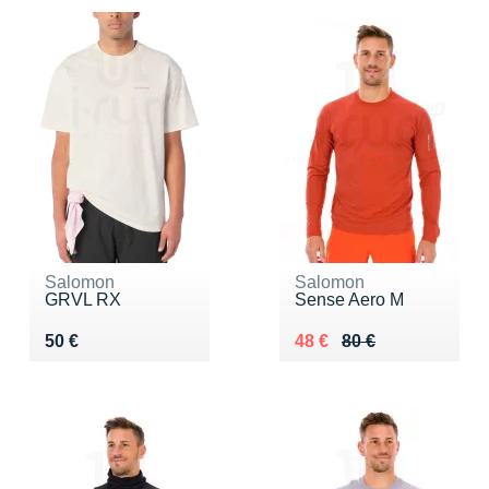
Salomon
Salomon
GRVL RX
Sense Aero M
Vendu 50 €
Au lieu de 80 €
Vendu 48 €
50 €
48 €
80 €