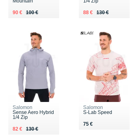
Mountain
1/4 Zip
Au lieu de 100 €
Vendu 90 €
Au lieu de 130 €
Vendu 88 €
90 €
100 €
88 €
130 €
Salomon
Salomon
Sense Aero Hybrid
S-Lab Speed
1/4 Zip
Vendu 75 €
75 €
Au lieu de 130 €
Vendu 82 €
82 €
130 €