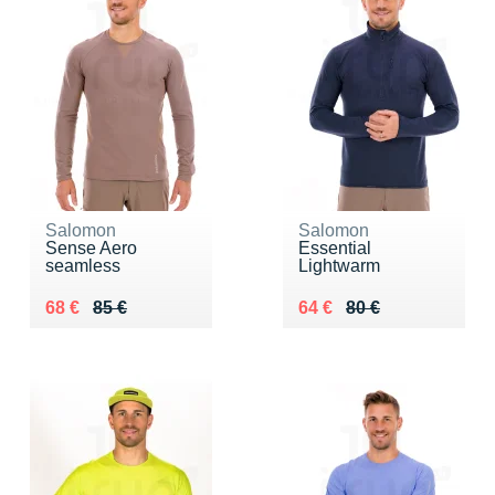
Salomon
Salomon
Sense Aero
Essential
seamless
Lightwarm
Au lieu de 85 €
Vendu 68 €
Au lieu de 80 €
Vendu 64 €
68 €
85 €
64 €
80 €