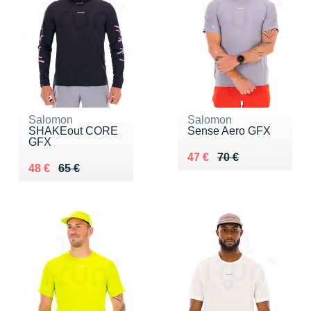
Salomon
Salomon
SHAKEout CORE
Sense Aero GFX
GFX
Au lieu de 70 €
Vendu 47 €
47 €
70 €
Au lieu de 65 €
Vendu 48 €
48 €
65 €