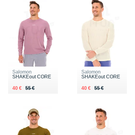
Salomon
Salomon
SHAKEout CORE
SHAKEout CORE
Au lieu de 55 €
Vendu 40 €
Au lieu de 55 €
Vendu 40 €
40 €
55 €
40 €
55 €