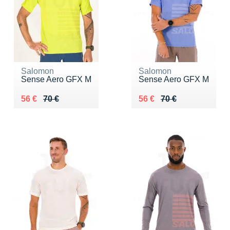
Salomon
Salomon
Sense Aero GFX M
Sense Aero GFX M
Au lieu de 70 €
Vendu 56 €
Au lieu de 70 €
Vendu 56 €
56 €
70 €
56 €
70 €