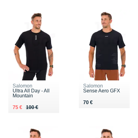
Salomon
Salomon
Ultra All Day - All
Sense Aero GFX
Mountain
Vendu 70 €
70 €
Au lieu de 100 €
Vendu 75 €
75 €
100 €