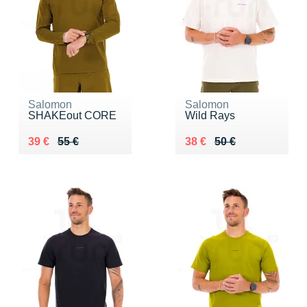
Salomon
Salomon
SHAKEout CORE
Wild Rays
Au lieu de 55 €
Vendu 39 €
Au lieu de 50 €
Vendu 38 €
39 €
55 €
38 €
50 €