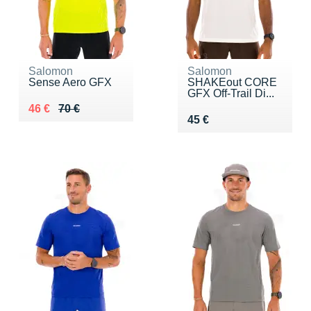
Salomon
Salomon
Sense Aero GFX
SHAKEout CORE
GFX Off-Trail Di...
Au lieu de 70 €
Vendu 46 €
46 €
70 €
Vendu 45 €
45 €