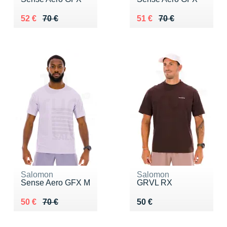
Au lieu de 70 €
Vendu 52 €
Au lieu de 70 €
Vendu 51 €
52 €
70 €
51 €
70 €
Salomon
Salomon
Sense Aero GFX M
GRVL RX
Au lieu de 70 €
Vendu 50 €
Vendu 50 €
50 €
70 €
50 €