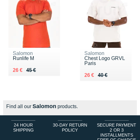
Salomon
Salomon
Runlife M
Chest Logo GRVL
Paris
Au lieu de 45 €
Vendu 26 €
26 €
45 €
Au lieu de 40 €
Vendu 26 €
26 €
40 €
Salomon
Find all our
products.
24 HOUR
30-DAY RETURN
SECURE PAYMENT
SHIPPING
POLICY
2 OR 3
INSTALLMENTS