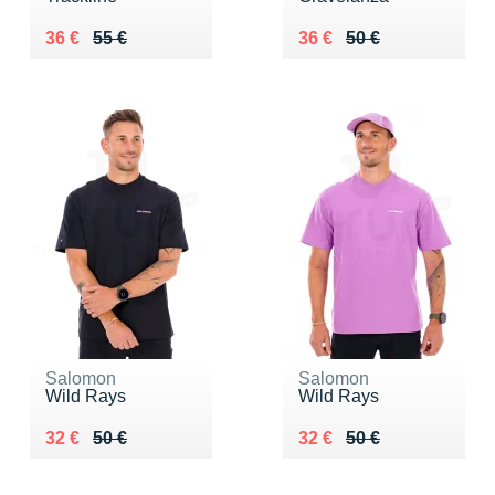
Au lieu de 55 €
Vendu 36 €
Au lieu de 50 €
Vendu 36 €
36 €
55 €
36 €
50 €
Salomon
Salomon
Wild Rays
Wild Rays
Au lieu de 50 €
Vendu 32 €
Au lieu de 50 €
Vendu 32 €
32 €
50 €
32 €
50 €