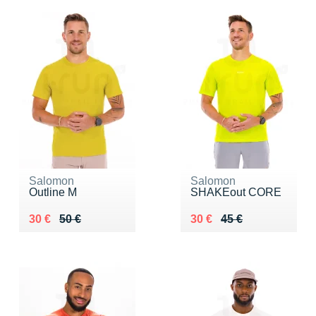
Salomon
Salomon
Outline M
SHAKEout CORE
Au lieu de 50 €
Vendu 30 €
Au lieu de 45 €
Vendu 30 €
30 €
50 €
30 €
45 €