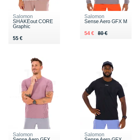
Salomon
Salomon
SHAKEout CORE
Sense Aero GFX M
Graphic
Au lieu de 80 €
Vendu 54 €
54 €
80 €
Vendu 55 €
55 €
Salomon
Salomon
Sense Aero GFX
Sense Aero GFX