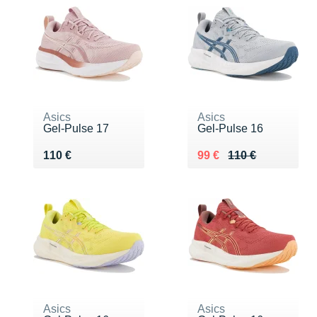
Asics
Asics
Gel-Pulse 17
Gel-Pulse 16
Vendu 110 €
Au lieu de 110 €
Vendu 99 €
110 €
99 €
110 €
Asics
Asics