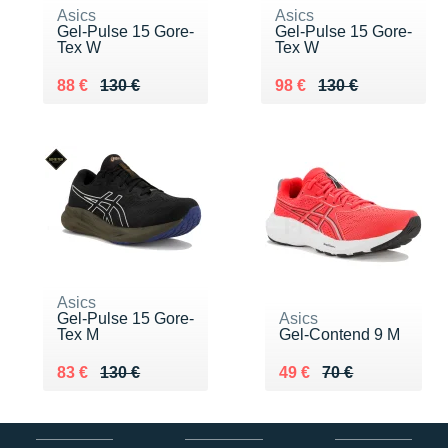
Asics
Asics
Gel-Pulse 15 Gore-
Gel-Pulse 15 Gore-
Tex W
Tex W
Au lieu de 130 €
Vendu 88 €
Au lieu de 130 €
Vendu 98 €
88 €
130 €
98 €
130 €
Asics
Gel-Pulse 15 Gore-
Asics
Tex M
Gel-Contend 9 M
Au lieu de 130 €
Vendu 83 €
Au lieu de 70 €
Vendu 49 €
83 €
130 €
49 €
70 €