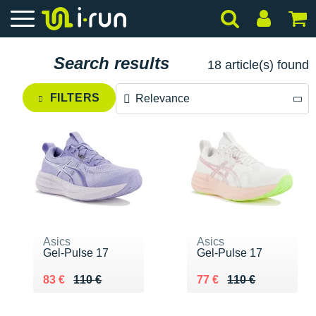
Search results
18 article(s) found
FILTERS
Relevance
Relevance
Price descending
Price ascending
Asics
Asics
Gel-Pulse 17
Gel-Pulse 17
Au lieu de 110 €
Vendu 83 €
Au lieu de 110 €
Vendu 77 €
83 €
110 €
77 €
110 €