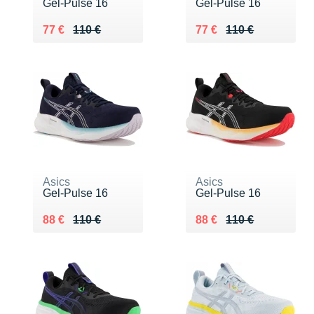
Gel-Pulse 16
Gel-Pulse 16
Au lieu de 110 €
Vendu 77 €
Au lieu de 110 €
Vendu 77 €
77 €
110 €
77 €
110 €
Asics
Asics
Gel-Pulse 16
Gel-Pulse 16
Au lieu de 110 €
Vendu 88 €
Au lieu de 110 €
Vendu 88 €
88 €
110 €
88 €
110 €