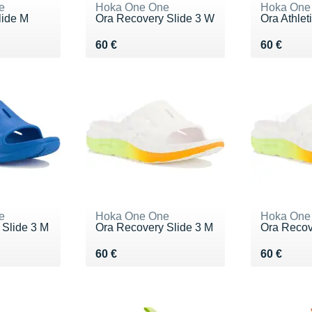
e
Hoka One One
Hoka One
lide M
Ora Recovery Slide 3 W
Ora Athlet
Vendu 60 €
Vendu 60
60 €
60 €
e
Hoka One One
Hoka One
 Slide 3 M
Ora Recovery Slide 3 M
Ora Recov
Vendu 60 €
Vendu 60
60 €
60 €