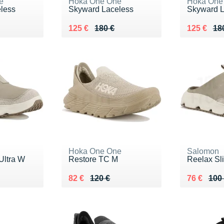
e
Hoka One One
Hoka One
less
Skyward Laceless
Skyward L
0 €
Au lieu de 180 €
Vendu 125 €
Au lieu de
Vendu 12
125 €
180 €
125 €
18
Hoka One One
Salomon
Ultra W
Restore TC M
Reelax Sli
0 €
Au lieu de 120 €
Vendu 82 €
Au lieu de
Vendu 76
82 €
120 €
76 €
100