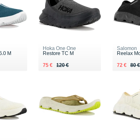
Hoka One One
Salomon
6.0 M
Restore TC M
Reelax Mo
Au lieu de 120 €
Vendu 75 €
Au lieu de
Vendu 72
75 €
120 €
72 €
80 €