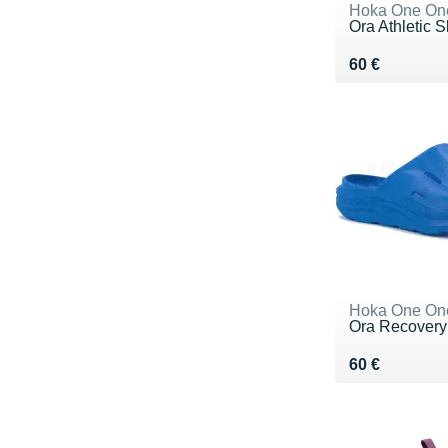
Hoka One On
Ora Athletic S
Vendu 60 €
60 €
Hoka One On
Ora Recovery
Vendu 60 €
60 €