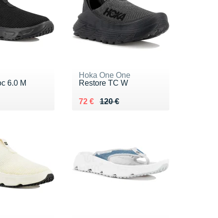
Hoka One One
c 6.0 M
Restore TC W
 80 €
 €
Au lieu de 120 €
Vendu 72 €
72 €
120 €