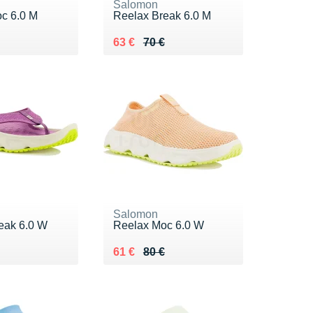
Salomon
c 6.0 M
Reelax Break 6.0 M
 80 €
 €
Au lieu de 70 €
Vendu 63 €
63 €
70 €
Salomon
eak 6.0 W
Reelax Moc 6.0 W
 70 €
 €
Au lieu de 80 €
Vendu 61 €
61 €
80 €