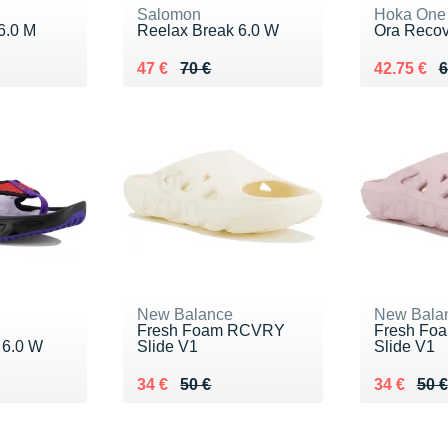
Salomon
Hoka One
6.0 M
Reelax Break 6.0 W
Ora Recov
 €
Au lieu de 70 €
Vendu 47 €
Au lieu de
Vendu 42.
47 €
70 €
42.75 €
6
New Balance
New Bala
Fresh Foam RCVRY
Fresh Fo
 6.0 W
Slide V1
Slide V1
 €
Au lieu de 50 €
Vendu 34 €
Au lieu de
Vendu 34
34 €
50 €
34 €
50 €