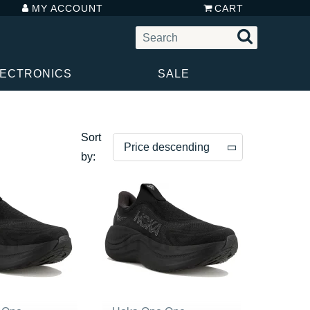
MY ACCOUNT
CART
LECTRONICS
SALE
Sort
Price descending
by:
Price descending
Price ascending