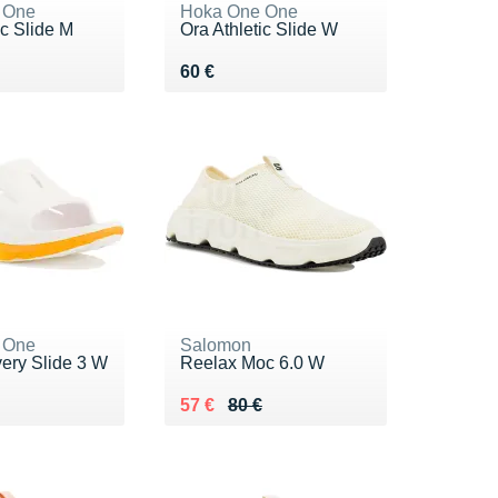
 One
Hoka One One
ic Slide M
Ora Athletic Slide W
 €
Vendu 60 €
60 €
 One
Salomon
ery Slide 3 W
Reelax Moc 6.0 W
 €
Au lieu de 80 €
Vendu 57 €
57 €
80 €