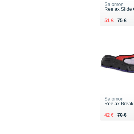
Salomon
Reelax Slide 
Au lieu de 75
Vendu 51 €
51 €
75 €
Salomon
Reelax Break
Au lieu de 70
Vendu 42 €
42 €
70 €