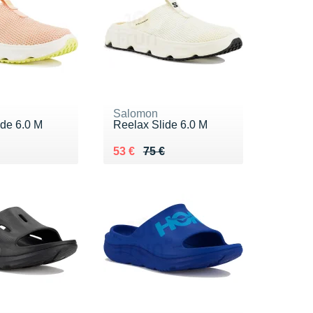
Salomon
ide 6.0 M
Reelax Slide 6.0 M
 75 €
 €
Au lieu de 75 €
Vendu 53 €
53 €
75 €