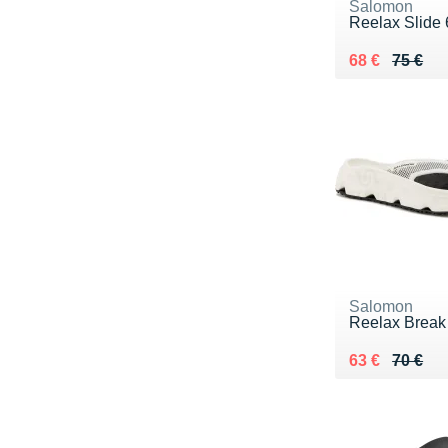
Salomon
Reelax Slide 
Au lieu de 75
Vendu 68 €
68 €
75 €
Salomon
Reelax Break
Au lieu de 70
Vendu 63 €
63 €
70 €