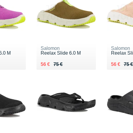
Salomon
Salomon
6.0 M
Reelax Slide 6.0 M
Reelax Sl
 €
Au lieu de 75 €
Vendu 56 €
Au lieu de
Vendu 56
56 €
75 €
56 €
75 €