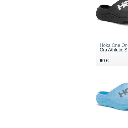
Hoka One On
Ora Athletic S
Vendu 60 €
60 €