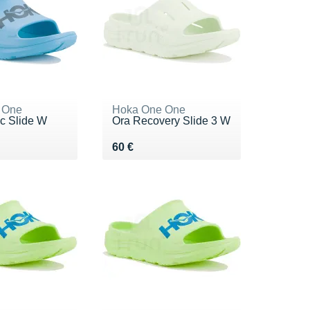
 One
Hoka One One
ic Slide W
Ora Recovery Slide 3 W
 €
Vendu 60 €
60 €