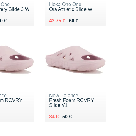
 One
Hoka One One
ery Slide 3 W
Ora Athletic Slide W
 60 €
75 €
Au lieu de 60 €
Vendu 42.75 €
0 €
42.75 €
60 €
nce
New Balance
am RCVRY
Fresh Foam RCVRY
Slide V1
 50 €
 €
Au lieu de 50 €
Vendu 34 €
34 €
50 €