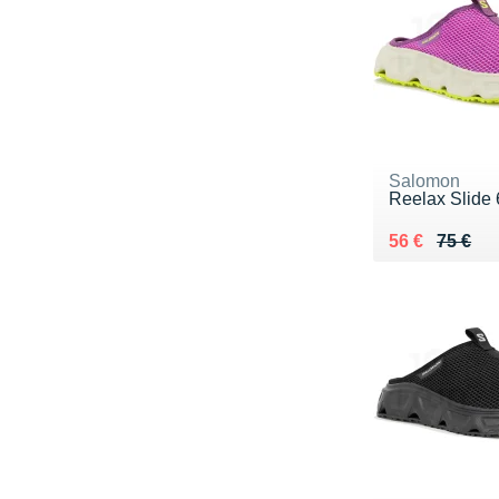
Salomon
Reelax Slide 
Au lieu de 75
Vendu 56 €
56 €
75 €