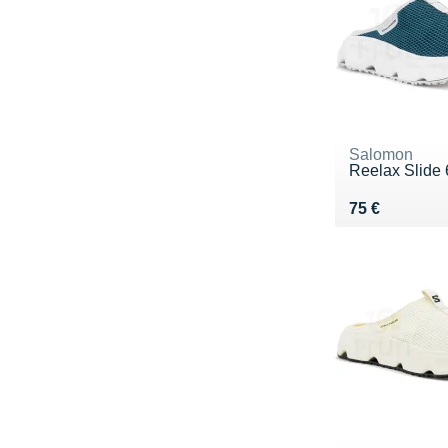
Salomon
Reelax Slide 
Vendu 75 €
75 €