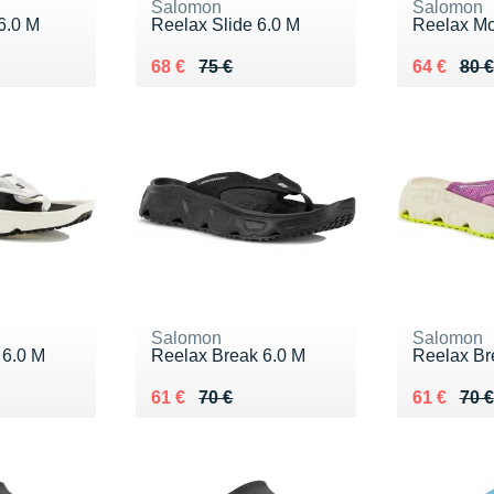
Salomon
Salomon
6.0 M
Reelax Slide 6.0 M
Reelax Mo
 €
Au lieu de 75 €
Vendu 68 €
Au lieu de
Vendu 64
68 €
75 €
64 €
80 €
Salomon
Salomon
 6.0 M
Reelax Break 6.0 M
Reelax Br
 €
Au lieu de 70 €
Vendu 61 €
Au lieu de
Vendu 61
61 €
70 €
61 €
70 €