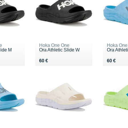
e
Hoka One One
Hoka One
lide M
Ora Athletic Slide W
Ora Athlet
Vendu 60 €
Vendu 60
60 €
60 €