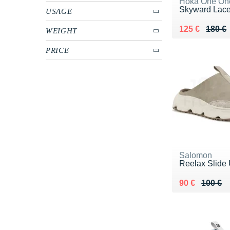
Hoka One On
Skyward Lace
USAGE
Au lieu de 18
Vendu 125 €
125 €
180 €
WEIGHT
PRICE
Salomon
Reelax Slide 
Au lieu de 10
Vendu 90 €
90 €
100 €