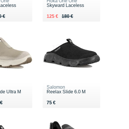
 One
Hoka One One
aceless
Skyward Laceless
 180 €
5 €
Au lieu de 180 €
Vendu 125 €
0 €
125 €
180 €
Salomon
de Ultra M
Reelax Slide 6.0 M
 100 €
 €
Vendu 75 €
 €
75 €