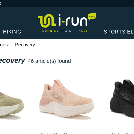
G
HIKING
SPORTS E
oes
Recovery
ecovery
46 article(s) found