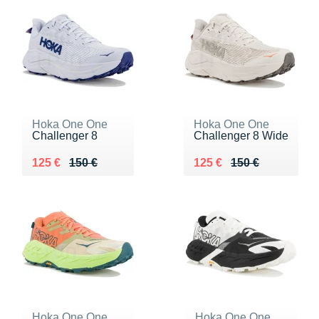
Hoka One One
Hoka One One
Challenger 8
Challenger 8 Wide
Au lieu de 150 €
Vendu 125 €
Au lieu de 150 €
Vendu 125 €
125 €
150 €
125 €
150 €
Hoka One One
Hoka One One