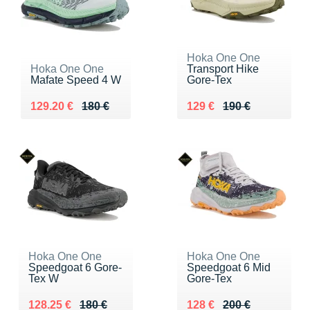
Hoka One One
Hoka One One
Transport Hike
Mafate Speed 4 W
Gore-Tex
Au lieu de 180 €
Vendu 129.20 €
Au lieu de 190 €
Vendu 129 €
129.20 €
180 €
129 €
190 €
Hoka One One
Hoka One One
Speedgoat 6 Gore-
Speedgoat 6 Mid
Tex W
Gore-Tex
Au lieu de 180 €
Vendu 128.25 €
Au lieu de 200 €
Vendu 128 €
128.25 €
180 €
128 €
200 €