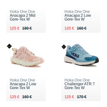
Hoka One One
Hoka One One
Anacapa 2 Mid
Anacapa 2 Low
Gore-Tex W
Gore-Tex W
Au lieu de 180 €
Vendu 125 €
Au lieu de 160 €
Vendu 125 €
125 €
180 €
125 €
160 €
Hoka One One
Hoka One One
Anacapa 2 Low
Challenger ATR 7
Gore-Tex W
Gore-Tex W
Au lieu de 160 €
Vendu 125 €
Au lieu de 170 €
Vendu 125 €
125 €
160 €
125 €
170 €