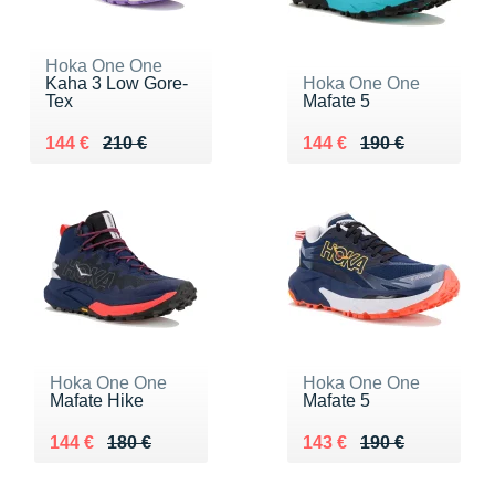
Hoka One One
Kaha 3 Low Gore-
Hoka One One
Tex
Mafate 5
Au lieu de 210 €
Vendu 144 €
Au lieu de 190 €
Vendu 144 €
144 €
210 €
144 €
190 €
Hoka One One
Hoka One One
Mafate Hike
Mafate 5
Au lieu de 180 €
Vendu 144 €
Au lieu de 190 €
Vendu 143 €
144 €
180 €
143 €
190 €