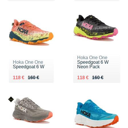
Hoka One One
Hoka One One
Speedgoat 6 W
Speedgoat 6 W
Neon Pack
Au lieu de 160 €
Vendu 118 €
Au lieu de 160 €
Vendu 118 €
118 €
160 €
118 €
160 €