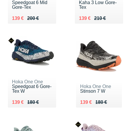
Speedgoat 6 Mid
Kaha 3 Low Gore-
Gore-Tex
Tex
Au lieu de 200 €
Vendu 139 €
Au lieu de 210 €
Vendu 139 €
139 €
200 €
139 €
210 €
Hoka One One
Speedgoat 6 Gore-
Hoka One One
Tex W
Stinson 7 W
Au lieu de 180 €
Vendu 139 €
Au lieu de 180 €
Vendu 139 €
139 €
180 €
139 €
180 €