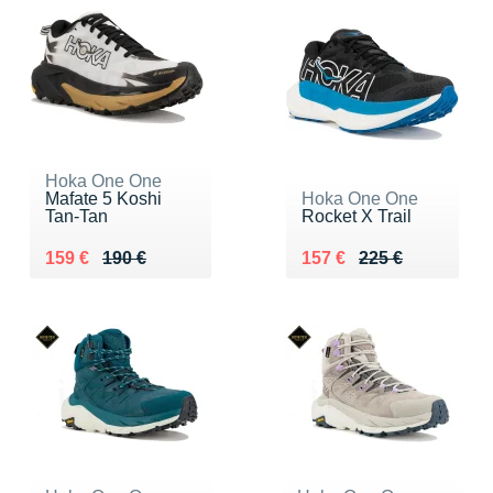
Hoka One One
Mafate 5 Koshi
Hoka One One
Tan-Tan
Rocket X Trail
Au lieu de 190 €
Vendu 159 €
Au lieu de 225 €
Vendu 157 €
159 €
190 €
157 €
225 €