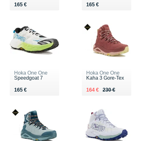
Vendu 165 €
Vendu 165 €
165 €
165 €
Hoka One One
Hoka One One
Speedgoat 7
Kaha 3 Gore-Tex
Vendu 165 €
Au lieu de 230 €
Vendu 164 €
165 €
164 €
230 €