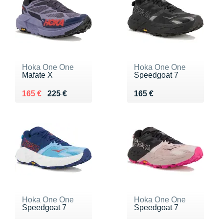
Hoka One One
Hoka One One
Mafate X
Speedgoat 7
Au lieu de 225 €
Vendu 165 €
Vendu 165 €
165 €
225 €
165 €
Hoka One One
Hoka One One
Speedgoat 7
Speedgoat 7