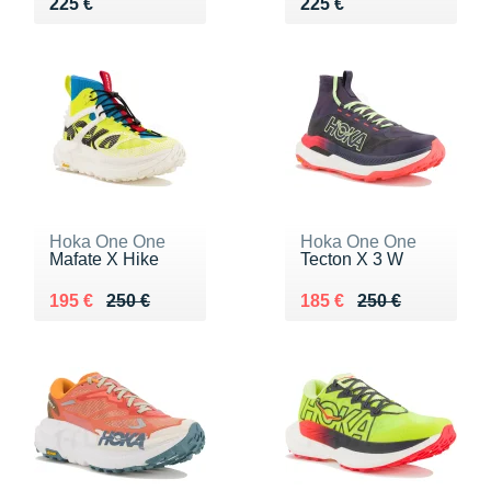
Vendu 225 €
Vendu 225 €
225 €
225 €
Hoka One One
Hoka One One
Mafate X Hike
Tecton X 3 W
Au lieu de 250 €
Vendu 195 €
Au lieu de 250 €
Vendu 185 €
195 €
250 €
185 €
250 €