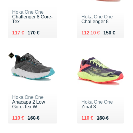
Hoka One One
Challenger 8 Gore-
Hoka One One
Tex
Challenger 8
Au lieu de 170 €
Vendu 117 €
Au lieu de 150 €
Vendu 112.10 €
117 €
170 €
112.10 €
150 €
Hoka One One
Anacapa 2 Low
Hoka One One
Gore-Tex W
Zinal 3
Au lieu de 160 €
Vendu 110 €
Au lieu de 160 €
Vendu 110 €
110 €
160 €
110 €
160 €