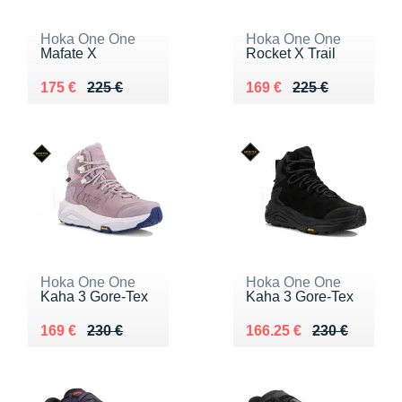
Hoka One One
Hoka One One
Mafate X
Rocket X Trail
Au lieu de 225 €
Vendu 175 €
Au lieu de 225 €
Vendu 169 €
175 €
225 €
169 €
225 €
Hoka One One
Hoka One One
Kaha 3 Gore-Tex
Kaha 3 Gore-Tex
Au lieu de 230 €
Vendu 169 €
Au lieu de 230 €
Vendu 166.25 €
169 €
230 €
166.25 €
230 €