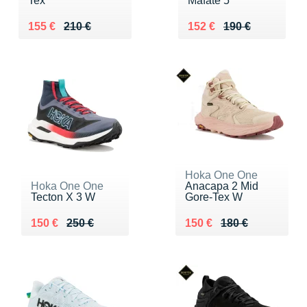
Tex
Mafate 5
Au lieu de 210 €
Vendu 155 €
Au lieu de 190 €
Vendu 152 €
155 €
210 €
152 €
190 €
Hoka One One
Hoka One One
Anacapa 2 Mid
Tecton X 3 W
Gore-Tex W
Au lieu de 250 €
Vendu 150 €
Au lieu de 180 €
Vendu 150 €
150 €
250 €
150 €
180 €