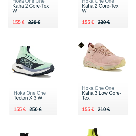
Hoka One One
Hoka One One
Kaha 2 Gore-Tex
Kaha 2 Gore-Tex
W
W
Au lieu de 230 €
Vendu 155 €
Au lieu de 230 €
Vendu 155 €
155 €
230 €
155 €
230 €
Hoka One One
Hoka One One
Kaha 3 Low Gore-
Tecton X 3 W
Tex
Au lieu de 250 €
Vendu 155 €
Au lieu de 210 €
Vendu 155 €
155 €
250 €
155 €
210 €