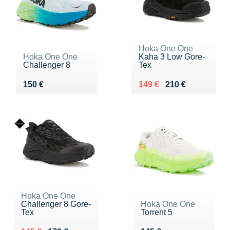
Hoka One One
Hoka One One
Kaha 3 Low Gore-
Challenger 8
Tex
Vendu 150 €
Au lieu de 210 €
Vendu 149 €
150 €
149 €
210 €
Hoka One One
Challenger 8 Gore-
Hoka One One
Tex
Torrent 5