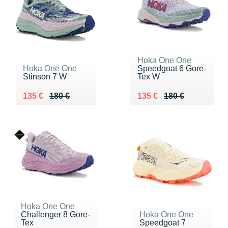
Hoka One One
Hoka One One
Speedgoat 6 Gore-
Stinson 7 W
Tex W
Au lieu de 180 €
Vendu 135 €
Au lieu de 180 €
Vendu 135 €
135 €
180 €
135 €
180 €
Hoka One One
Challenger 8 Gore-
Hoka One One
Tex
Speedgoat 7