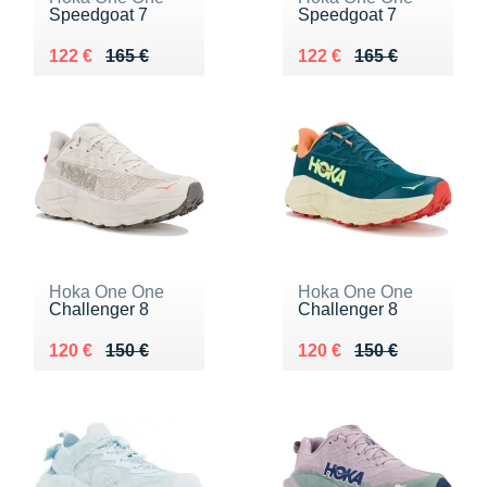
Speedgoat 7
Speedgoat 7
Au lieu de 165 €
Vendu 122 €
Au lieu de 165 €
Vendu 122 €
122 €
165 €
122 €
165 €
Hoka One One
Hoka One One
Challenger 8
Challenger 8
Au lieu de 150 €
Vendu 120 €
Au lieu de 150 €
Vendu 120 €
120 €
150 €
120 €
150 €