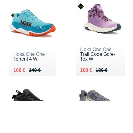
Hoka One One
Hoka One One
Trail Code Gore-
Torrent 4 W
Tex W
Au lieu de 140 €
Vendu 109 €
Au lieu de 180 €
Vendu 108 €
109 €
140 €
108 €
180 €
FILTERS