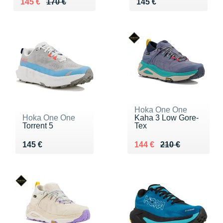
Au lieu de 170 €
Vendu 145 €
Vendu 145 €
145 €
170 €
145 €
Hoka One One
Hoka One One
Kaha 3 Low Gore-
Torrent 5
Tex
Vendu 145 €
Au lieu de 210 €
Vendu 144 €
145 €
144 €
210 €