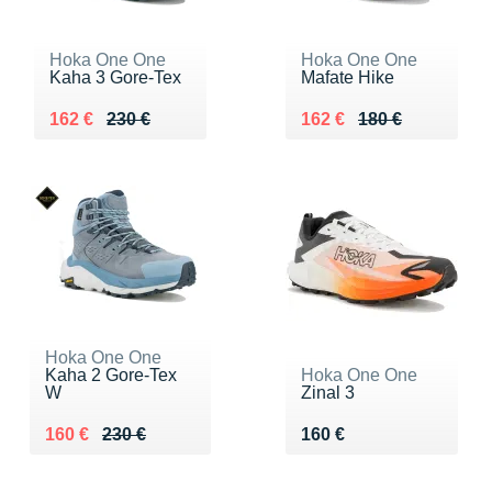
Hoka One One
Hoka One One
Kaha 3 Gore-Tex
Mafate Hike
Au lieu de 230 €
Vendu 162 €
Au lieu de 180 €
Vendu 162 €
162 €
230 €
162 €
180 €
Hoka One One
Kaha 2 Gore-Tex
Hoka One One
W
Zinal 3
Au lieu de 230 €
Vendu 160 €
Vendu 160 €
160 €
230 €
160 €