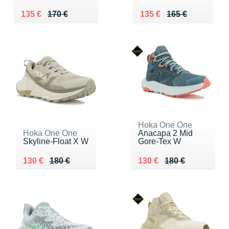
Au lieu de 170 €
Vendu 135 €
Au lieu de 165 €
Vendu 135 €
135 €
170 €
135 €
165 €
Hoka One One
Hoka One One
Anacapa 2 Mid
Skyline-Float X W
Gore-Tex W
Au lieu de 180 €
Vendu 130 €
Au lieu de 180 €
Vendu 130 €
130 €
180 €
130 €
180 €