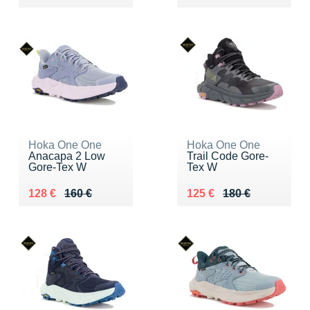
Hoka One One
Hoka One One
Anacapa 2 Low
Trail Code Gore-
Gore-Tex W
Tex W
Au lieu de 160 €
Vendu 128 €
Au lieu de 180 €
Vendu 125 €
128 €
160 €
125 €
180 €