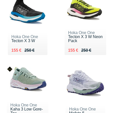
Hoka One One
Hoka One One
Tecton X 3 W Neon
Tecton X 3 W
Pack
Au lieu de 250 €
Vendu 155 €
Au lieu de 250 €
Vendu 155 €
155 €
250 €
155 €
250 €
Hoka One One
Kaha 3 Low Gore-
Hoka One One