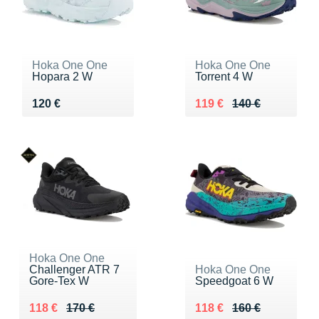
Hoka One One
Hoka One One
Hopara 2 W
Torrent 4 W
Vendu 120 €
Au lieu de 140 €
Vendu 119 €
120 €
119 €
140 €
Hoka One One
Challenger ATR 7
Hoka One One
Gore-Tex W
Speedgoat 6 W
Au lieu de 170 €
Vendu 118 €
Au lieu de 160 €
Vendu 118 €
118 €
170 €
118 €
160 €