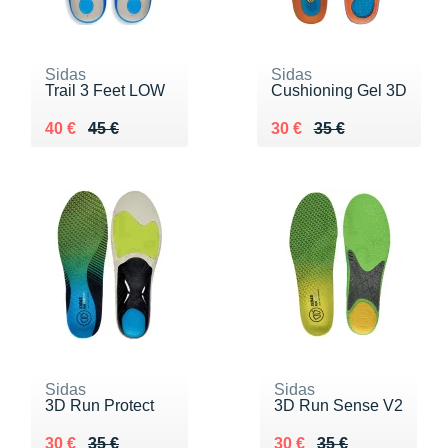
Sidas
Sidas
Trail 3 Feet LOW
Cushioning Gel 3D
Au lieu de 45 €
Vendu 40 €
Au lieu de 35 €
Vendu 30 €
40 €
45 €
30 €
35 €
Sidas
Sidas
3D Run Protect
3D Run Sense V2
Au lieu de 35 €
Vendu 30 €
Au lieu de 35 €
Vendu 30 €
30 €
35 €
30 €
35 €