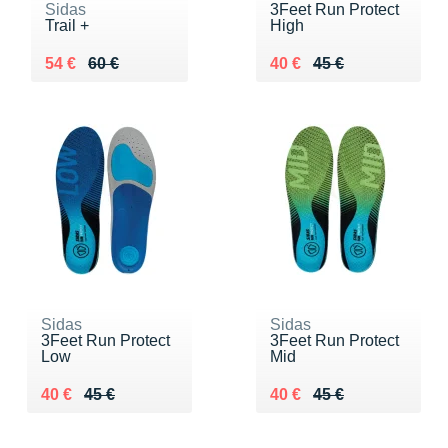
Sidas
3Feet Run Protect
Trail +
High
Au lieu de 60 €
Vendu 54 €
Au lieu de 45 €
Vendu 40 €
54 €
60 €
40 €
45 €
Sidas
Sidas
3Feet Run Protect
3Feet Run Protect
Low
Mid
Au lieu de 45 €
Vendu 40 €
Au lieu de 45 €
Vendu 40 €
40 €
45 €
40 €
45 €