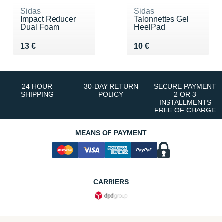
Sidas
Sidas
Impact Reducer
Talonnettes Gel
Dual Foam
HeelPad
Vendu 13 €
Vendu 10 €
13 €
10 €
24 HOUR
30-DAY RETURN
SECURE PAYMENT
SHIPPING
POLICY
2 OR 3
INSTALLMENTS
FREE OF CHARGE
MEANS OF PAYMENT
CARRIERS