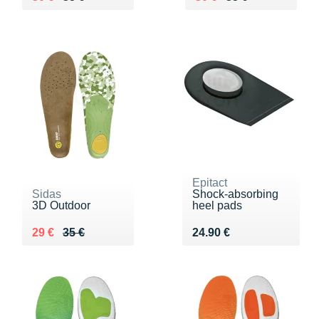
Epitact
Sidas
Shock-absorbing
3D Outdoor
heel pads
Au lieu de 35 €
Vendu 29 €
Vendu 24.90 €
29 €
35 €
24.90 €