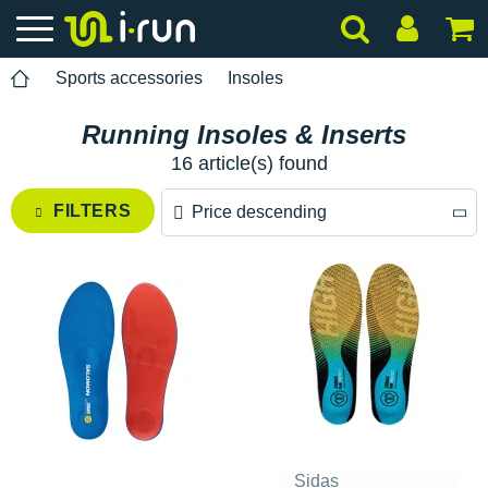
Sports accessories
Insoles
Running Insoles & Inserts
16 article(s) found
FILTERS
Price descending
Price descending
Price ascending
Sidas