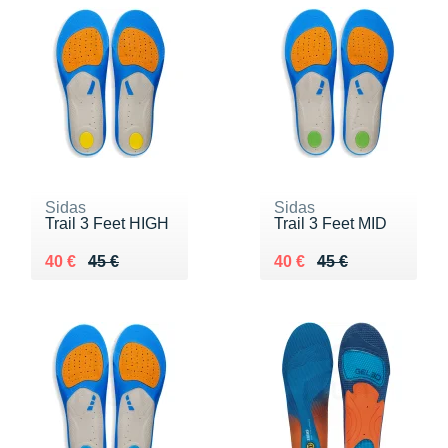
Sidas
Sidas
Trail 3 Feet HIGH
Trail 3 Feet MID
Au lieu de 45 €
Vendu 40 €
Au lieu de 45 €
Vendu 40 €
40 €
45 €
40 €
45 €