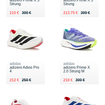
adizero Prime X 3
adizero Prime X 3
Strung
Strung
Au lieu de 300 €
Vendu 215 €
Au lieu de 300 €
Vendu 213.75 €
215 €
300 €
213.75 €
300 €
adidas
adidas
adizero Adios Pro
adizero Prime X
4
2.0 Strung M
Au lieu de 250 €
Vendu 212 €
Au lieu de 300 €
Vendu 210 €
212 €
250 €
210 €
300 €