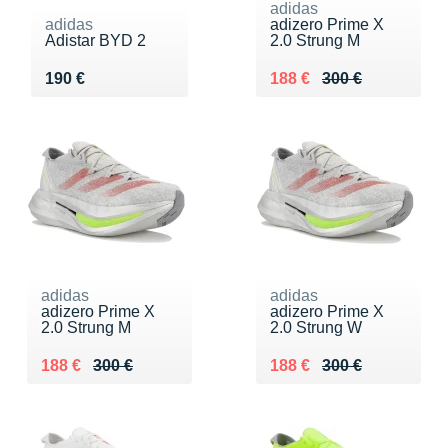
adidas
adidas
adizero Prime X
Adistar BYD 2
2.0 Strung M
Vendu 190 €
Au lieu de 300 €
Vendu 188 €
190 €
188 €
300 €
adidas
adidas
adizero Prime X
adizero Prime X
2.0 Strung M
2.0 Strung W
Au lieu de 300 €
Vendu 188 €
Au lieu de 300 €
Vendu 188 €
188 €
300 €
188 €
300 €