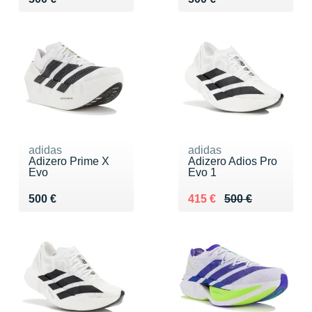
adidas
adidas
Adizero Prime X
Adizero Adios Pro
Evo
Evo 1
Vendu 500 €
Au lieu de 500 €
Vendu 415 €
500 €
415 €
500 €