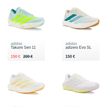
adidas
adidas
Takumi Sen 11
adizero Evo SL
Au lieu de 200 €
Vendu 150 €
Vendu 150 €
150 €
200 €
150 €