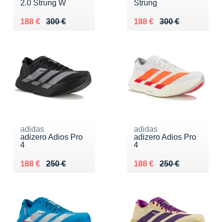
2.0 Strung W
Strung
Au lieu de 300 €
Vendu 188 €
Au lieu de 300 €
Vendu 188 €
188 €
300 €
188 €
300 €
adidas
adidas
adizero Adios Pro
adizero Adios Pro
4
4
Au lieu de 250 €
Vendu 188 €
Au lieu de 250 €
Vendu 188 €
188 €
250 €
188 €
250 €