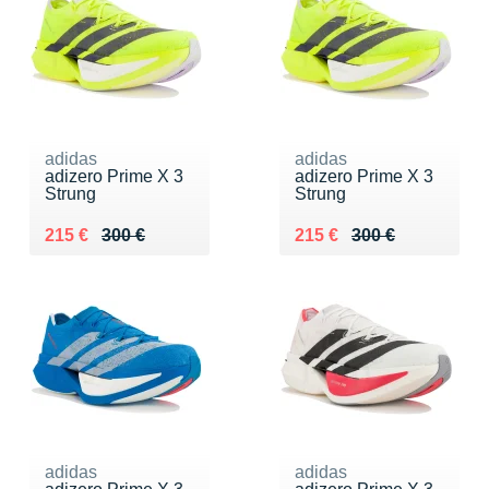
adidas
adidas
adizero Prime X 3
adizero Prime X 3
Strung
Strung
Au lieu de 300 €
Vendu 215 €
Au lieu de 300 €
Vendu 215 €
215 €
300 €
215 €
300 €
adidas
adidas