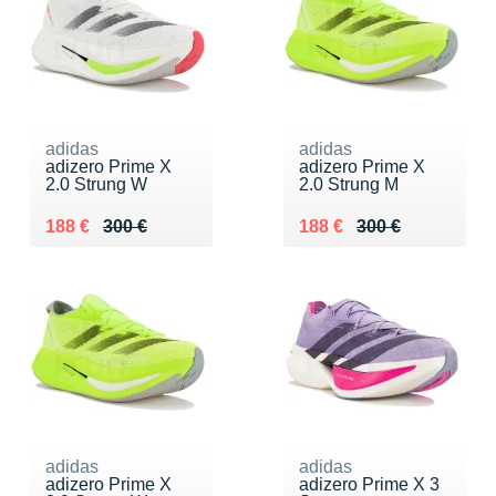
adidas
adidas
adizero Prime X
adizero Prime X
2.0 Strung W
2.0 Strung M
Au lieu de 300 €
Vendu 188 €
Au lieu de 300 €
Vendu 188 €
188 €
300 €
188 €
300 €
adidas
adidas
adizero Prime X
adizero Prime X 3