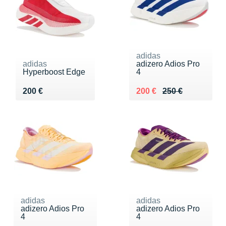
adidas
adidas
adizero Adios Pro
Hyperboost Edge
4
Vendu 200 €
Au lieu de 250 €
Vendu 200 €
200 €
200 €
250 €
adidas
adidas
adizero Adios Pro
adizero Adios Pro
4
4