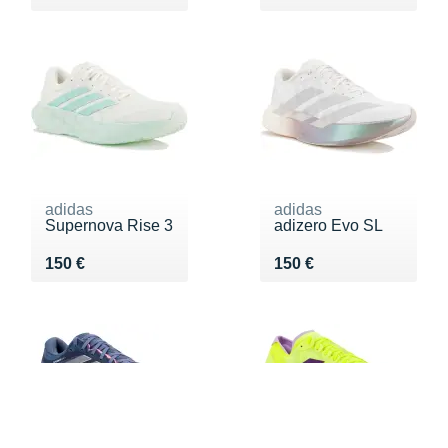
adidas
adidas
Supernova Rise 3
adizero Evo SL
Vendu 150 €
Vendu 150 €
150 €
150 €
FILTERS