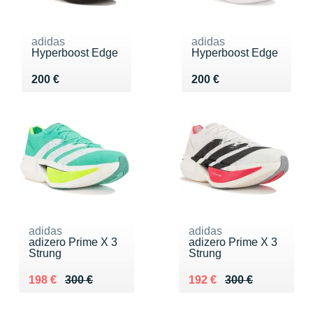
adidas
adidas
Hyperboost Edge
Hyperboost Edge
Vendu 200 €
Vendu 200 €
200 €
200 €
adidas
adidas
adizero Prime X 3
adizero Prime X 3
Strung
Strung
Au lieu de 300 €
Vendu 198 €
Au lieu de 300 €
Vendu 192 €
198 €
300 €
192 €
300 €