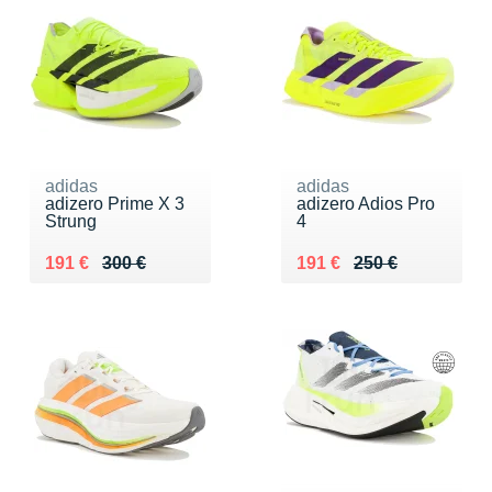
adidas
adidas
adizero Prime X 3
adizero Adios Pro
Strung
4
Au lieu de 300 €
Vendu 191 €
Au lieu de 250 €
Vendu 191 €
191 €
300 €
191 €
250 €