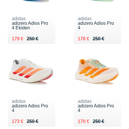
adidas
adidas
adizero Adios Pro
adizero Adios Pro
4 Ekiden
4
Au lieu de 250 €
Vendu 179 €
Au lieu de 250 €
Vendu 178 €
179 €
250 €
178 €
250 €
adidas
adidas
adizero Adios Pro
adizero Adios Pro
4
4
Au lieu de 250 €
Vendu 173 €
Au lieu de 250 €
Vendu 170 €
173 €
250 €
170 €
250 €