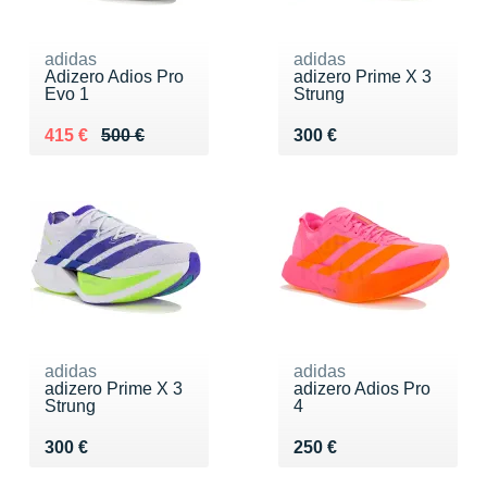
adidas
adidas
Adizero Adios Pro
adizero Prime X 3
Evo 1
Strung
Au lieu de 500 €
Vendu 415 €
Vendu 300 €
415 €
500 €
300 €
adidas
adidas
adizero Prime X 3
adizero Adios Pro
Strung
4
Vendu 300 €
Vendu 250 €
300 €
250 €