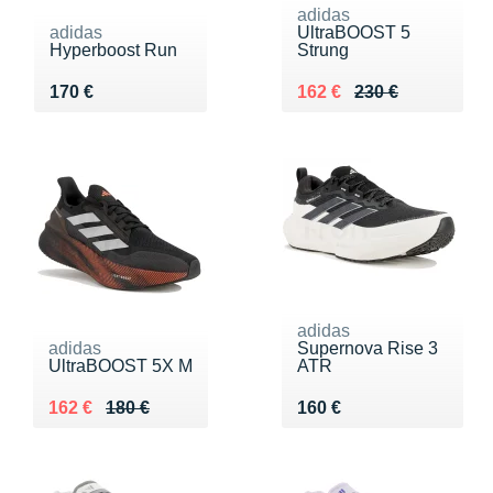
adidas
adidas
UltraBOOST 5
Hyperboost Run
Strung
Vendu 170 €
Au lieu de 230 €
Vendu 162 €
170 €
162 €
230 €
adidas
adidas
Supernova Rise 3
UltraBOOST 5X M
ATR
Au lieu de 180 €
Vendu 162 €
Vendu 160 €
162 €
180 €
160 €