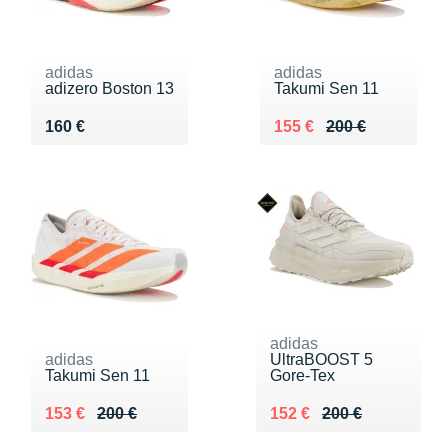
adidas
adidas
adizero Boston 13
Takumi Sen 11
Vendu 160 €
Au lieu de 200 €
Vendu 155 €
160 €
155 €
200 €
adidas
adidas
UltraBOOST 5
Takumi Sen 11
Gore-Tex
Au lieu de 200 €
Vendu 153 €
Au lieu de 200 €
Vendu 152 €
153 €
200 €
152 €
200 €