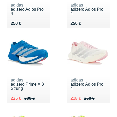
adidas
adidas
adizero Adios Pro
adizero Adios Pro
4
4
Vendu 250 €
Vendu 250 €
250 €
250 €
adidas
adidas
adizero Prime X 3
adizero Adios Pro
Strung
4
Au lieu de 300 €
Vendu 225 €
Au lieu de 250 €
Vendu 218 €
225 €
300 €
218 €
250 €