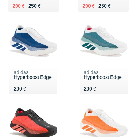
Au lieu de 250 €
Vendu 200 €
Au lieu de 250 €
Vendu 200 €
200 €
250 €
200 €
250 €
adidas
adidas
Hyperboost Edge
Hyperboost Edge
Vendu 200 €
Vendu 200 €
200 €
200 €