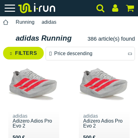
Running
adidas
adidas Running
386 article(s) found
FILTERS
Price descending
Price descending
Price ascending
adidas
adidas
Adizero Adios Pro
Adizero Adios Pro
Evo 2
Evo 2
Vendu 500 €
Vendu 500 €
500 €
500 €