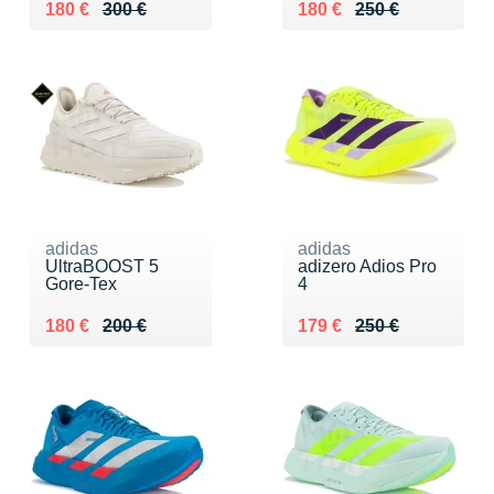
Au lieu de 300 €
Vendu 180 €
Au lieu de 250 €
Vendu 180 €
180 €
300 €
180 €
250 €
adidas
adidas
UltraBOOST 5
adizero Adios Pro
Gore-Tex
4
Au lieu de 200 €
Vendu 180 €
Au lieu de 250 €
Vendu 179 €
180 €
200 €
179 €
250 €