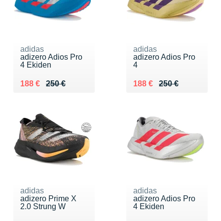
adidas
adidas
adizero Adios Pro
adizero Adios Pro
4 Ekiden
4
Au lieu de 250 €
Vendu 188 €
Au lieu de 250 €
Vendu 188 €
188 €
250 €
188 €
250 €
adidas
adidas
adizero Prime X
adizero Adios Pro
2.0 Strung W
4 Ekiden