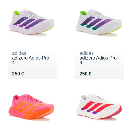
adidas
adidas
adizero Adios Pro
adizero Adios Pro
4
4
Vendu 250 €
Vendu 250 €
250 €
250 €