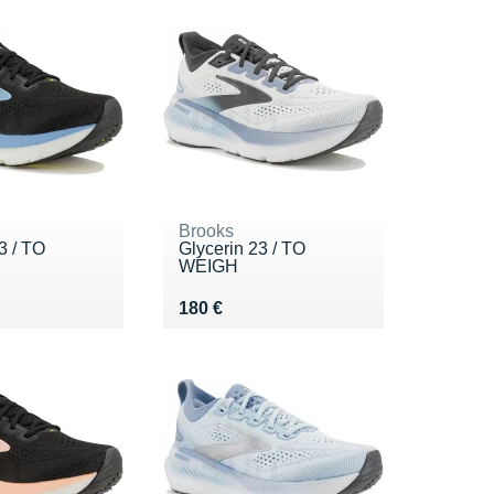
Brooks
3 / TO
Glycerin 23 / TO
WEIGH
0 €
Vendu 180 €
180 €