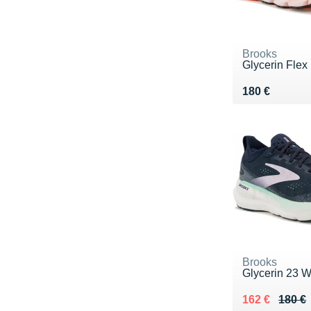
Brooks
Glycerin Flex
Vendu 180 €
180 €
Brooks
Glycerin 23 
Au lieu de 18
Vendu 162 €
162 €
180 €