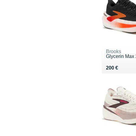
Brooks
Glycerin Max 
Vendu 200 €
200 €