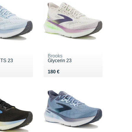
Brooks
GTS 23
Glycerin 23
0 €
Vendu 180 €
180 €