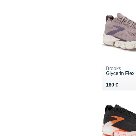
Brooks
Glycerin Flex
Vendu 180 €
180 €