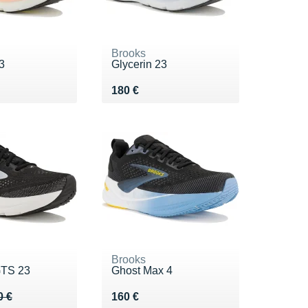
Brooks
3
Glycerin 23
0 €
Vendu 180 €
180 €
Brooks
GTS 23
Ghost Max 4
 180 €
0 €
Vendu 160 €
0 €
160 €