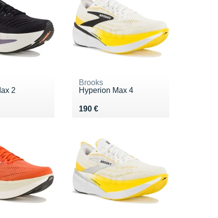
Brooks
Max 2
Hyperion Max 4
0 €
Vendu 190 €
190 €