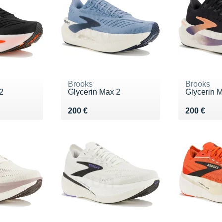
Brooks
Brooks
2
Glycerin Max 2
Glycerin 
Vendu 200 €
Vendu 20
200 €
200 €