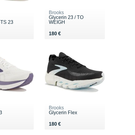
Brooks
Glycerin 23 / TO
GTS 23
WEIGH
0 €
Vendu 180 €
180 €
Brooks
3
Glycerin Flex
0 €
Vendu 180 €
180 €