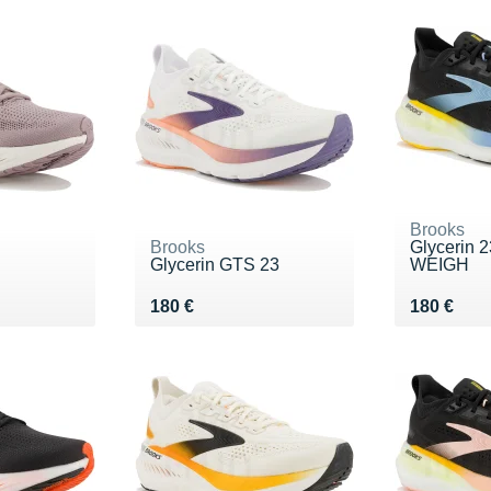
Brooks
Brooks
Glycerin 2
Glycerin GTS 23
WEIGH
Vendu 180 €
Vendu 18
180 €
180 €