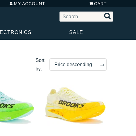
MY ACCOUNT
CART
LECTRONICS
SALE
Sort
Price descending
by:
Price descending
Price ascending