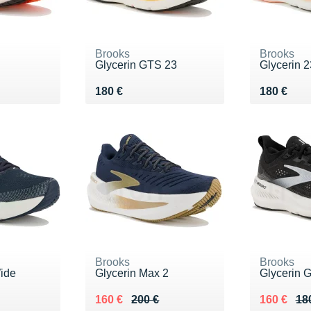
Brooks
Brooks
Glycerin GTS 23
Glycerin 2
Vendu 180 €
Vendu 18
180 €
180 €
Brooks
Brooks
Wide
Glycerin Max 2
Glycerin 
0 €
Au lieu de 200 €
Vendu 160 €
Au lieu de
Vendu 16
160 €
200 €
160 €
18