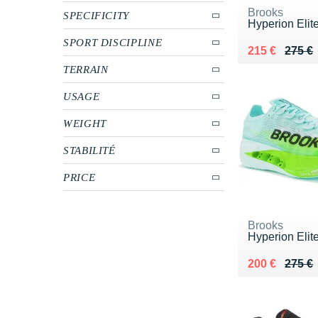
Brooks
SPECIFICITY
Hyperion Elit
SPORT DISCIPLINE
Au lieu de 27
Vendu 215 €
215 €
275 €
TERRAIN
USAGE
WEIGHT
STABILITÉ
PRICE
Brooks
Hyperion Elit
Au lieu de 27
Vendu 200 €
200 €
275 €