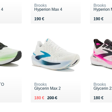
Brooks
Brooks
 4
Hyperion Max 4
Hyperion 
Vendu 190 €
Vendu 19
190 €
190 €
 TO
Brooks
Brooks
Glycerin Max 2
Glycerin 2
Au lieu de 200 €
Vendu 180 €
Vendu 18
180 €
200 €
180 €