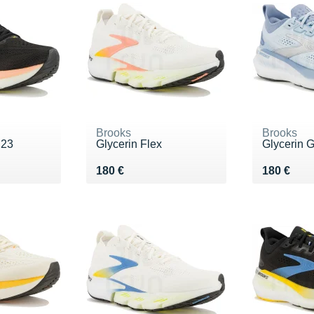
Brooks
Brooks
 23
Glycerin Flex
Glycerin 
Vendu 180 €
Vendu 18
180 €
180 €