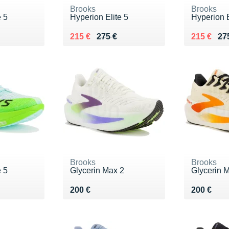
Brooks
Brooks
e 5
Hyperion Elite 5
Hyperion E
5 €
Au lieu de 275 €
Vendu 215 €
Au lieu de
Vendu 21
215 €
275 €
215 €
27
Brooks
Brooks
e 5
Glycerin Max 2
Glycerin 
5 €
Vendu 200 €
Vendu 20
200 €
200 €