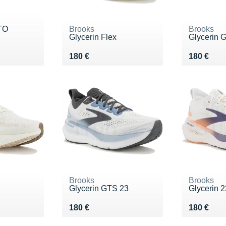
 TO
Brooks
Brooks
Glycerin Flex
Glycerin 
Vendu 180 €
Vendu 18
180 €
180 €
Brooks
Brooks
Glycerin GTS 23
Glycerin 2
Vendu 180 €
Vendu 18
180 €
180 €