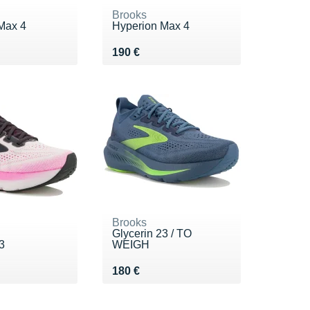
Brooks
Max 4
Hyperion Max 4
0 €
Vendu 190 €
190 €
Brooks
Glycerin 23 / TO
3
WEIGH
0 €
Vendu 180 €
180 €