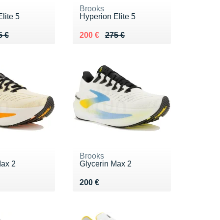
Brooks
lite 5
Hyperion Elite 5
 275 €
5 €
Au lieu de 275 €
Vendu 200 €
5 €
200 €
275 €
Brooks
Max 2
Glycerin Max 2
0 €
Vendu 200 €
200 €