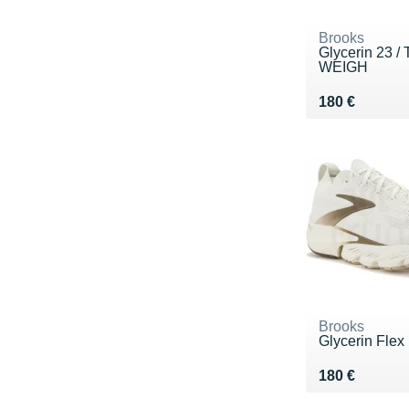
Brooks
Glycerin 23 /
WEIGH
Vendu 180 €
180 €
Brooks
Glycerin Flex
Vendu 180 €
180 €