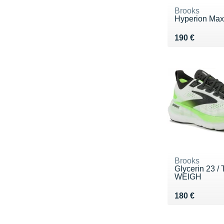
Brooks
Hyperion Max
Vendu 190 €
190 €
Brooks
Glycerin 23 /
WEIGH
Vendu 180 €
180 €