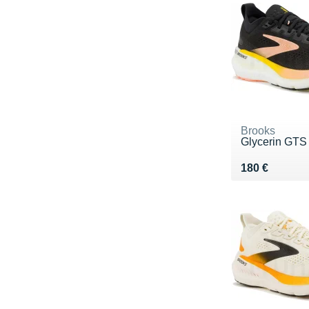
Brooks
Glycerin GTS
Vendu 180 €
180 €