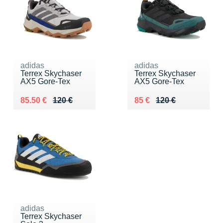
adidas
adidas
Terrex Skychaser
Terrex Skychaser
AX5 Gore-Tex
AX5 Gore-Tex
Au lieu de 120 €
Vendu 85.50 €
Au lieu de 120 €
Vendu 85 €
85.50 €
120 €
85 €
120 €
adidas
Terrex Skychaser