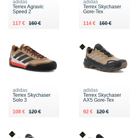
adidas
adidas
Terrex Agravic
Terrex Skychaser
Speed 2
Gore-Tex
Au lieu de 160 €
Vendu 117 €
Au lieu de 160 €
Vendu 114 €
117 €
160 €
114 €
160 €
adidas
adidas
Terrex Skychaser
Terrex Skychaser
Solo 3
AX5 Gore-Tex
Au lieu de 120 €
Vendu 108 €
Au lieu de 120 €
Vendu 92 €
108 €
120 €
92 €
120 €