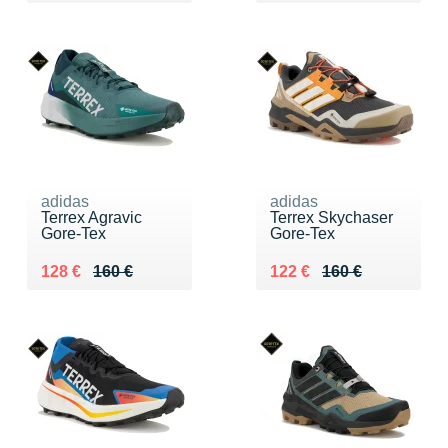
adidas
adidas
Terrex Agravic
Terrex Skychaser
Gore-Tex
Gore-Tex
Au lieu de 160 €
Vendu 128 €
Au lieu de 160 €
Vendu 122 €
128 €
160 €
122 €
160 €