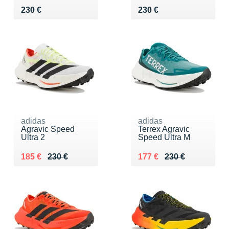
Vendu 230 €
Vendu 230 €
230 €
230 €
adidas
adidas
Agravic Speed
Terrex Agravic
Ultra 2
Speed Ultra M
Au lieu de 230 €
Vendu 185 €
Au lieu de 230 €
Vendu 177 €
185 €
230 €
177 €
230 €