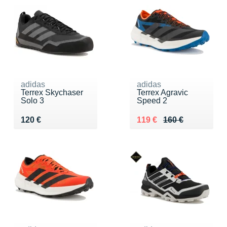
adidas
adidas
Terrex Skychaser
Terrex Agravic
Solo 3
Speed 2
Vendu 120 €
Au lieu de 160 €
Vendu 119 €
120 €
119 €
160 €