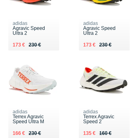
adidas
adidas
Agravic Speed
Agravic Speed
Ultra 2
Ultra 2
Au lieu de 230 €
Vendu 173 €
Au lieu de 230 €
Vendu 173 €
173 €
230 €
173 €
230 €
adidas
adidas
Terrex Agravic
Terrex Agravic
Speed Ultra M
Speed 2
Au lieu de 230 €
Vendu 166 €
Au lieu de 160 €
Vendu 135 €
166 €
230 €
135 €
160 €