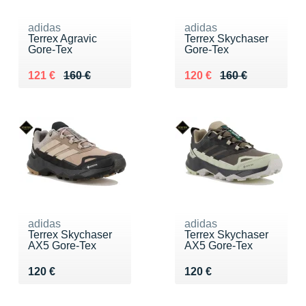
adidas
adidas
Terrex Agravic
Terrex Skychaser
Gore-Tex
Gore-Tex
Au lieu de 160 €
Vendu 121 €
Au lieu de 160 €
Vendu 120 €
121 €
160 €
120 €
160 €
adidas
adidas
Terrex Skychaser
Terrex Skychaser
AX5 Gore-Tex
AX5 Gore-Tex
Vendu 120 €
Vendu 120 €
120 €
120 €