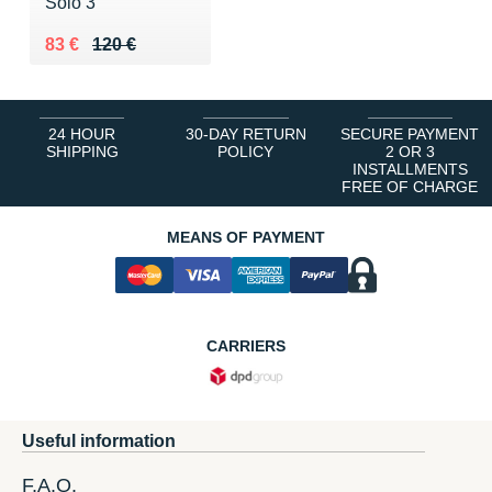
Solo 3
Au lieu de 120 €
Vendu 83 €
83 €
120 €
24 HOUR
30-DAY RETURN
SECURE PAYMENT
SHIPPING
POLICY
2 OR 3
INSTALLMENTS
FREE OF CHARGE
MEANS OF PAYMENT
CARRIERS
Useful information
F.A.Q.