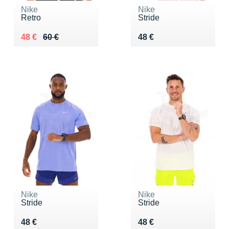
Nike
Nike
Retro
Stride
Au lieu de 60 €
Vendu 48 €
Vendu 48 €
48 €
60 €
48 €
Nike
Nike
Stride
Stride
Vendu 48 €
Vendu 48 €
48 €
48 €