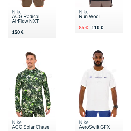
Nike
Nike
ACG Radical
Run Wool
AirFlow NXT
Au lieu de 110 €
Vendu 85 €
85 €
110 €
Vendu 150 €
150 €
Nike
Nike
ACG Solar Chase
AeroSwift GFX