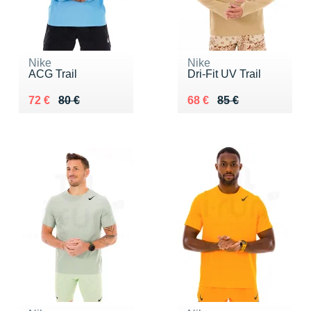
Nike
Nike
ACG Trail
Dri-Fit UV Trail
Au lieu de 80 €
Vendu 72 €
Au lieu de 85 €
Vendu 68 €
72 €
80 €
68 €
85 €