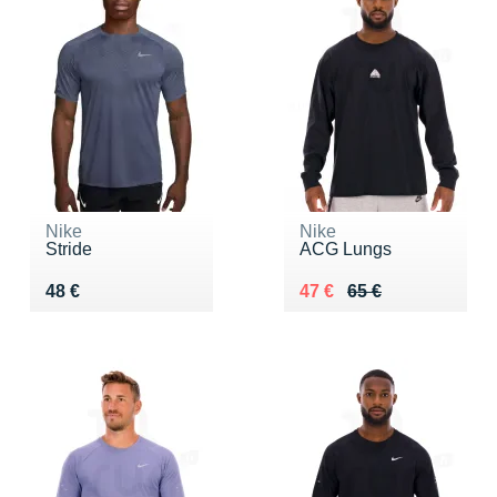
Nike
Nike
Stride
ACG Lungs
Vendu 48 €
Au lieu de 65 €
Vendu 47 €
48 €
47 €
65 €