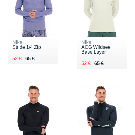
Nike
Nike
Stride 1/4 Zip
ACG Wildsee
Base Layer
Au lieu de 65 €
Vendu 52 €
52 €
65 €
Au lieu de 65 €
Vendu 52 €
52 €
65 €