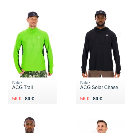
Nike
Nike
ACG Trail
ACG Solar Chase
Au lieu de 80 €
Vendu 56 €
Au lieu de 80 €
Vendu 56 €
56 €
80 €
56 €
80 €