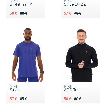
Nike
Nike
Dri-Fit Trail M
Stride 1/4 Zip
Au lieu de 80 €
Vendu 58 €
Au lieu de 70 €
Vendu 57 €
58 €
80 €
57 €
70 €
Nike
Nike
Stride
ACG Trail
Au lieu de 65 €
Vendu 57 €
Au lieu de 80 €
Vendu 56 €
57 €
65 €
56 €
80 €