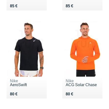
Vendu 85 €
Vendu 85 €
85 €
85 €
Nike
Nike
AeroSwift
ACG Solar Chase
Vendu 80 €
Vendu 80 €
80 €
80 €