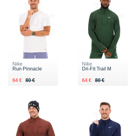
Nike
Nike
Run Pinnacle
Dri-Fit Trail M
Au lieu de 80 €
Vendu 64 €
Au lieu de 80 €
Vendu 64 €
64 €
80 €
64 €
80 €