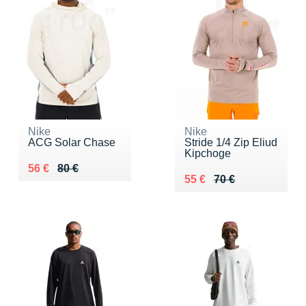
Nike
Nike
ACG Solar Chase
Stride 1/4 Zip Eliud
Kipchoge
Au lieu de 80 €
Vendu 56 €
56 €
80 €
Au lieu de 70 €
Vendu 55 €
55 €
70 €