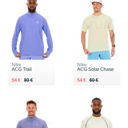
Nike
Nike
ACG Trail
ACG Solar Chase
Au lieu de 80 €
Vendu 54 €
Au lieu de 60 €
Vendu 54 €
54 €
80 €
54 €
60 €