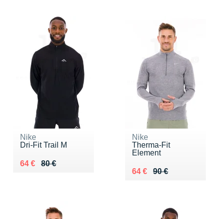
Nike
Nike
Dri-Fit Trail M
Therma-Fit
Element
Au lieu de 80 €
Vendu 64 €
64 €
80 €
Au lieu de 90 €
Vendu 64 €
64 €
90 €