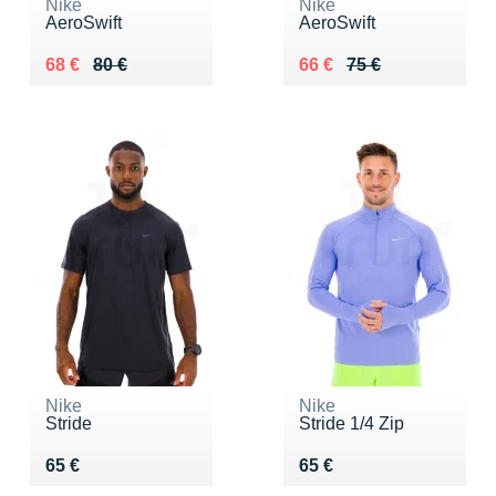
Nike
Nike
AeroSwift
AeroSwift
Au lieu de 80 €
Vendu 68 €
Au lieu de 75 €
Vendu 66 €
68 €
80 €
66 €
75 €
Nike
Nike
Stride
Stride 1/4 Zip
Vendu 65 €
Vendu 65 €
65 €
65 €