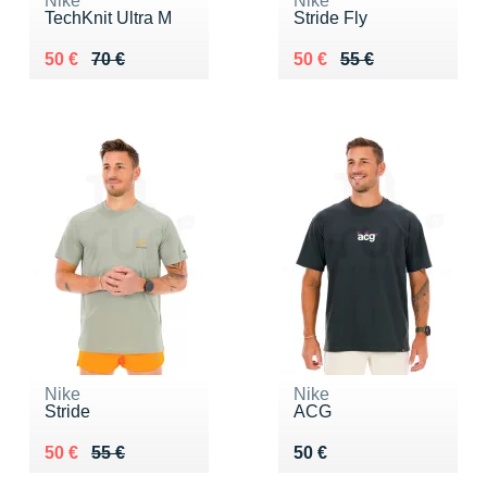
Nike
Nike
TechKnit Ultra M
Stride Fly
Au lieu de 70 €
Vendu 50 €
Au lieu de 55 €
Vendu 50 €
50 €
70 €
50 €
55 €
Nike
Nike
Stride
ACG
Au lieu de 55 €
Vendu 50 €
Vendu 50 €
50 €
55 €
50 €