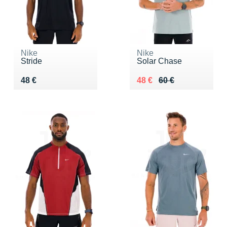
Nike
Nike
Stride
Solar Chase
Vendu 48 €
Au lieu de 60 €
Vendu 48 €
48 €
48 €
60 €