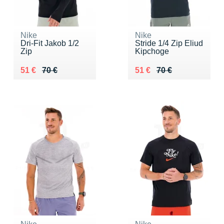
Nike
Nike
Dri-Fit Jakob 1/2
Stride 1/4 Zip Eliud
Zip
Kipchoge
Au lieu de 70 €
Vendu 51 €
Au lieu de 70 €
Vendu 51 €
51 €
70 €
51 €
70 €