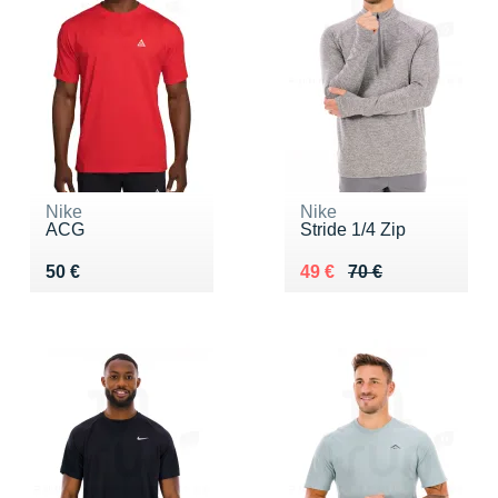
Nike
Nike
ACG
Stride 1/4 Zip
Vendu 50 €
Au lieu de 70 €
Vendu 49 €
50 €
49 €
70 €