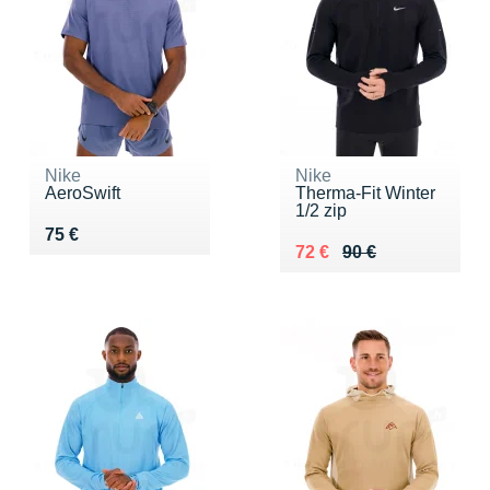
Nike
Nike
AeroSwift
Therma-Fit Winter
1/2 zip
Vendu 75 €
75 €
Au lieu de 90 €
Vendu 72 €
72 €
90 €