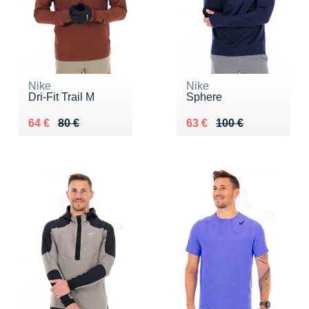
Nike
Nike
Dri-Fit Trail M
Sphere
Au lieu de 80 €
Vendu 64 €
Au lieu de 100 €
Vendu 63 €
64 €
80 €
63 €
100 €