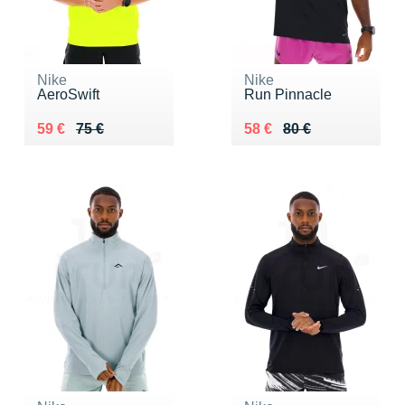
Nike
Nike
AeroSwift
Run Pinnacle
Au lieu de 75 €
Vendu 59 €
Au lieu de 80 €
Vendu 58 €
59 €
75 €
58 €
80 €