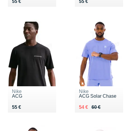
Vendu 55 €
Vendu 55 €
55 €
55 €
Nike
Nike
ACG
ACG Solar Chase
Vendu 55 €
Au lieu de 60 €
Vendu 54 €
55 €
54 €
60 €