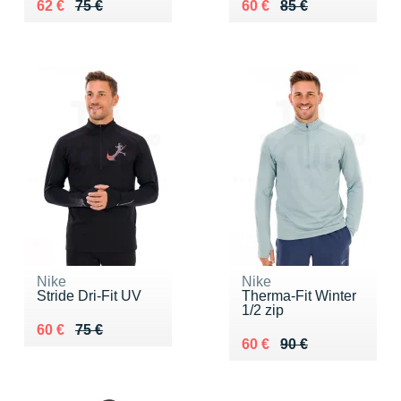
Au lieu de 75 €
Vendu 62 €
Au lieu de 85 €
Vendu 60 €
62 €
75 €
60 €
85 €
Nike
Nike
Stride Dri-Fit UV
Therma-Fit Winter
1/2 zip
Au lieu de 75 €
Vendu 60 €
60 €
75 €
Au lieu de 90 €
Vendu 60 €
60 €
90 €