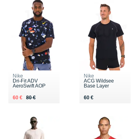
Nike
Nike
Dri-Fit ADV
ACG Wildsee
AeroSwift AOP
Base Layer
Au lieu de 80 €
Vendu 60 €
Vendu 60 €
60 €
80 €
60 €