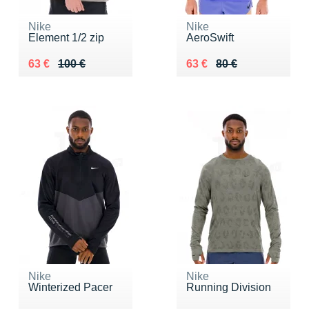
Nike
Nike
Element 1/2 zip
AeroSwift
Au lieu de 100 €
Vendu 63 €
Au lieu de 80 €
Vendu 63 €
63 €
100 €
63 €
80 €
Nike
Nike
Winterized Pacer
Running Division