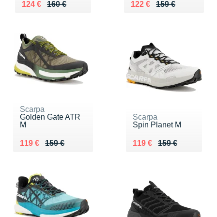
Au lieu de 160 €
Vendu 124 €
Au lieu de 159 €
Vendu 122 €
124 €
160 €
122 €
159 €
Scarpa
Golden Gate ATR
Scarpa
M
Spin Planet M
Au lieu de 159 €
Vendu 119 €
Au lieu de 159 €
Vendu 119 €
119 €
159 €
119 €
159 €