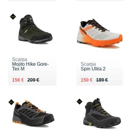
Scarpa
Mojito Hike Gore-
Scarpa
Tex M
Spin Ultra 2
Au lieu de 209 €
Vendu 156 €
Au lieu de 189 €
Vendu 150 €
156 €
209 €
150 €
189 €