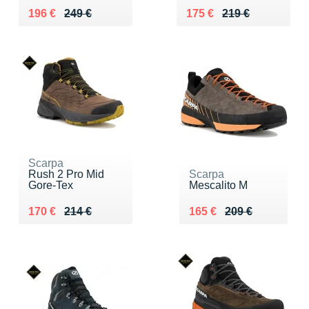
Au lieu de 249 €
Vendu 196 €
Au lieu de 219 €
Vendu 175 €
196 €
249 €
175 €
219 €
Scarpa
Rush 2 Pro Mid
Scarpa
Gore-Tex
Mescalito M
Au lieu de 214 €
Vendu 170 €
Au lieu de 209 €
Vendu 165 €
170 €
214 €
165 €
209 €