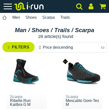
Men
Shoes
Scarpa
Trails
Man / Shoes / Trails / Scarpa
28 article(s) found
FILTERS
Price descending
Price descending
Price ascending
Scarpa
Scarpa
Ribelle Run
Mescalito Gore-Tex
Kailbra G M
M