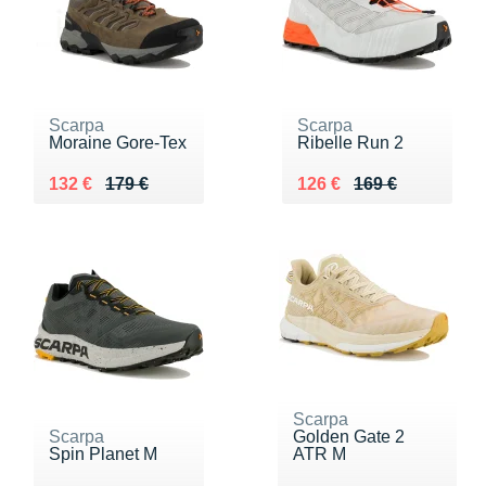
Scarpa
Scarpa
Moraine Gore-Tex
Ribelle Run 2
Au lieu de 179 €
Vendu 132 €
Au lieu de 169 €
Vendu 126 €
132 €
179 €
126 €
169 €
Scarpa
Scarpa
Golden Gate 2
Spin Planet M
ATR M