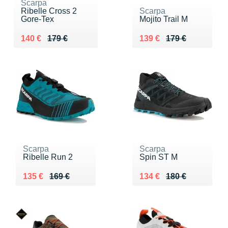
Scarpa
Ribelle Cross 2
Scarpa
Gore-Tex
Mojito Trail M
Au lieu de 179 €
Vendu 140 €
Au lieu de 179 €
Vendu 139 €
140 €
179 €
139 €
179 €
Scarpa
Scarpa
Ribelle Run 2
Spin ST M
Au lieu de 169 €
Vendu 135 €
Au lieu de 180 €
Vendu 134 €
135 €
169 €
134 €
180 €