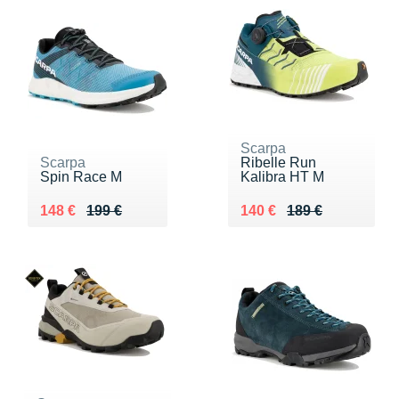
Scarpa
Scarpa
Ribelle Run
Spin Race M
Kalibra HT M
Au lieu de 199 €
Vendu 148 €
Au lieu de 189 €
Vendu 140 €
148 €
199 €
140 €
189 €