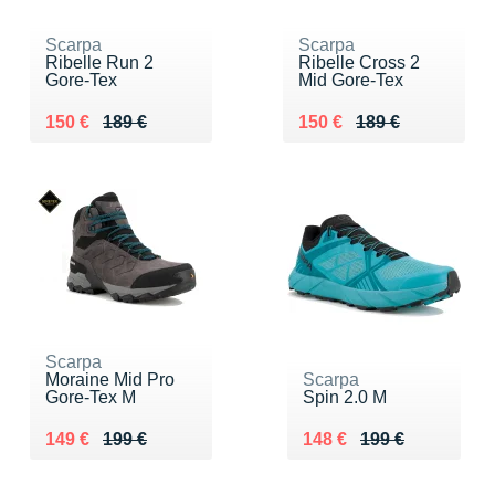
Scarpa
Scarpa
Ribelle Run 2
Ribelle Cross 2
Gore-Tex
Mid Gore-Tex
Au lieu de 189 €
Vendu 150 €
Au lieu de 189 €
Vendu 150 €
150 €
189 €
150 €
189 €
Scarpa
Moraine Mid Pro
Scarpa
Gore-Tex M
Spin 2.0 M
Au lieu de 199 €
Vendu 149 €
Au lieu de 199 €
Vendu 148 €
149 €
199 €
148 €
199 €