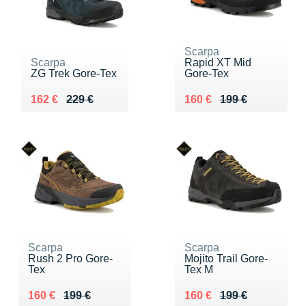
Scarpa
Scarpa
Rapid XT Mid
ZG Trek Gore-Tex
Gore-Tex
Au lieu de 229 €
Vendu 162 €
Au lieu de 199 €
Vendu 160 €
162 €
229 €
160 €
199 €
Scarpa
Scarpa
Rush 2 Pro Gore-
Mojito Trail Gore-
Tex
Tex M
Au lieu de 199 €
Vendu 160 €
Au lieu de 199 €
Vendu 160 €
160 €
199 €
160 €
199 €