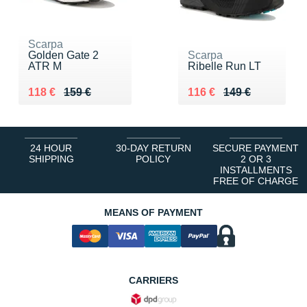
Scarpa
Golden Gate 2
Scarpa
ATR M
Ribelle Run LT
Au lieu de 159 €
Vendu 118 €
Au lieu de 149 €
Vendu 116 €
118 €
159 €
116 €
149 €
24 HOUR
30-DAY RETURN
SECURE PAYMENT
SHIPPING
POLICY
2 OR 3
INSTALLMENTS
FREE OF CHARGE
MEANS OF PAYMENT
CARRIERS