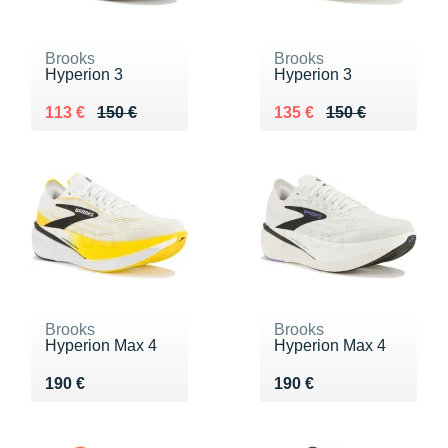
Brooks
Brooks
Hyperion 3
Hyperion 3
Au lieu de 150 €
Vendu 113 €
Au lieu de 150 €
Vendu 135 €
113 €
150 €
135 €
150 €
Brooks
Brooks
Hyperion Max 4
Hyperion Max 4
Vendu 190 €
Vendu 190 €
190 €
190 €