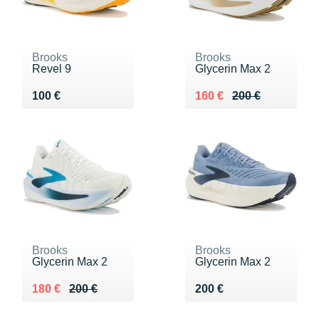
Brooks
Brooks
Revel 9
Glycerin Max 2
Vendu 100 €
Au lieu de 200 €
Vendu 160 €
100 €
160 €
200 €
Brooks
Brooks
Glycerin Max 2
Glycerin Max 2
Au lieu de 200 €
Vendu 180 €
Vendu 200 €
180 €
200 €
200 €