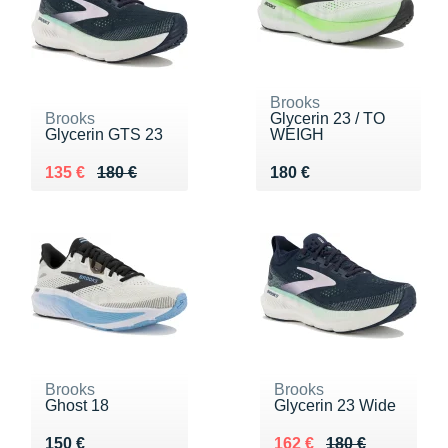
Brooks
Brooks
Glycerin 23 / TO
Glycerin GTS 23
WEIGH
Au lieu de 180 €
Vendu 135 €
Vendu 180 €
135 €
180 €
180 €
Brooks
Brooks
Ghost 18
Glycerin 23 Wide
Vendu 150 €
Au lieu de 180 €
Vendu 162 €
150 €
162 €
180 €