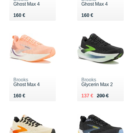
Ghost Max 4
Ghost Max 4
Vendu 160 €
Vendu 160 €
160 €
160 €
Brooks
Brooks
Ghost Max 4
Glycerin Max 2
Vendu 160 €
Au lieu de 200 €
Vendu 137 €
160 €
137 €
200 €