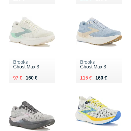
Brooks
Brooks
Ghost Max 3
Ghost Max 3
Au lieu de 160 €
Vendu 97 €
Au lieu de 160 €
Vendu 115 €
97 €
160 €
115 €
160 €