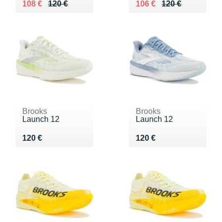
Au lieu de 120 €
Vendu 108 €
Au lieu de 120 €
Vendu 106 €
108 €
120 €
106 €
120 €
Brooks
Brooks
Launch 12
Launch 12
Vendu 120 €
Vendu 120 €
120 €
120 €