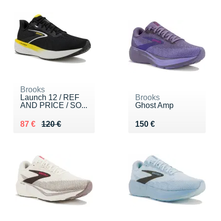
Brooks
Launch 12 / REF
Brooks
AND PRICE / SO...
Ghost Amp
Au lieu de 120 €
Vendu 87 €
Vendu 150 €
87 €
120 €
150 €