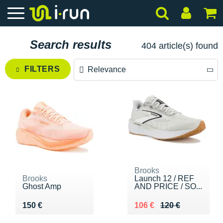
Search results
404 article(s) found
FILTERS
Relevance
Relevance
Price descending
Price ascending
Brooks
Brooks
Launch 12 / REF
Ghost Amp
AND PRICE / SO...
Vendu 150 €
Au lieu de 120 €
Vendu 106 €
150 €
106 €
120 €