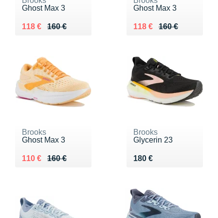
Brooks
Brooks
Ghost Max 3
Ghost Max 3
Au lieu de 160 €
Vendu 118 €
Au lieu de 160 €
Vendu 118 €
118 €
160 €
118 €
160 €
Brooks
Brooks
Ghost Max 3
Glycerin 23
Au lieu de 160 €
Vendu 110 €
Vendu 180 €
110 €
160 €
180 €