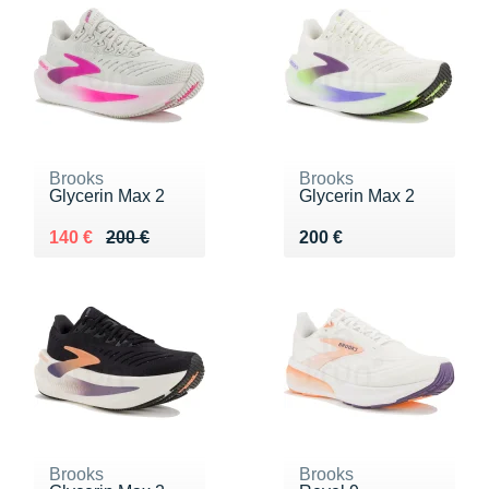
Brooks
Brooks
Glycerin Max 2
Glycerin Max 2
Au lieu de 200 €
Vendu 140 €
Vendu 200 €
140 €
200 €
200 €
Brooks
Brooks