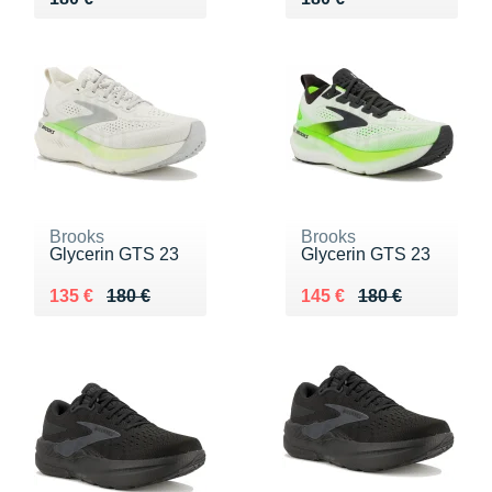
Brooks
Brooks
Glycerin GTS 23
Glycerin GTS 23
Au lieu de 180 €
Vendu 135 €
Au lieu de 180 €
Vendu 145 €
135 €
180 €
145 €
180 €