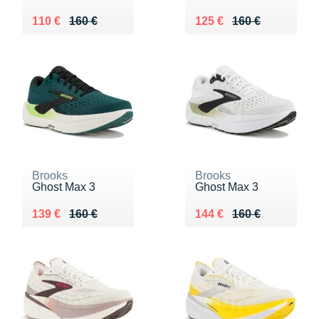
Au lieu de 160 €
Vendu 110 €
Au lieu de 160 €
Vendu 125 €
110 €
160 €
125 €
160 €
Brooks
Brooks
Ghost Max 3
Ghost Max 3
Au lieu de 160 €
Vendu 139 €
Au lieu de 160 €
Vendu 144 €
139 €
160 €
144 €
160 €