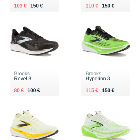
Au lieu de 150 €
Vendu 103 €
Au lieu de 150 €
Vendu 110 €
103 €
150 €
110 €
150 €
Brooks
Brooks
Revel 8
Hyperion 3
Au lieu de 100 €
Vendu 80 €
Au lieu de 150 €
Vendu 115 €
80 €
100 €
115 €
150 €