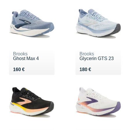
Brooks
Brooks
Ghost Max 4
Glycerin GTS 23
Vendu 160 €
Vendu 180 €
160 €
180 €