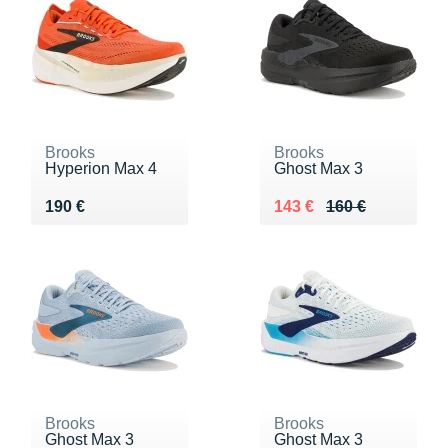
Brooks
Brooks
Hyperion Max 4
Ghost Max 3
Vendu 190 €
Au lieu de 160 €
Vendu 143 €
190 €
143 €
160 €
Brooks
Brooks
Ghost Max 3
Ghost Max 3