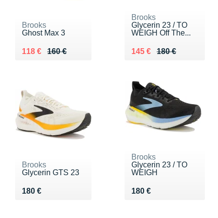
Brooks
Brooks
Glycerin 23 / TO
Ghost Max 3
WEIGH Off The...
Au lieu de 160 €
Vendu 118 €
Au lieu de 180 €
Vendu 145 €
118 €
160 €
145 €
180 €
Brooks
Brooks
Glycerin 23 / TO
Glycerin GTS 23
WEIGH
Vendu 180 €
Vendu 180 €
180 €
180 €