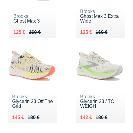
Brooks
Brooks
Ghost Max 3 Extra
Ghost Max 3
Wide
Au lieu de 160 €
Vendu 125 €
Au lieu de 160 €
Vendu 125 €
125 €
160 €
125 €
160 €
Brooks
Brooks
Glycerin 23 Off The
Glycerin 23 / TO
Grid
WEIGH
Au lieu de 180 €
Vendu 145 €
Au lieu de 180 €
Vendu 142 €
145 €
180 €
142 €
180 €