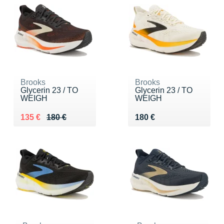
Brooks
Brooks
Glycerin 23 / TO
Glycerin 23 / TO
WEIGH
WEIGH
Au lieu de 180 €
Vendu 135 €
Vendu 180 €
135 €
180 €
180 €