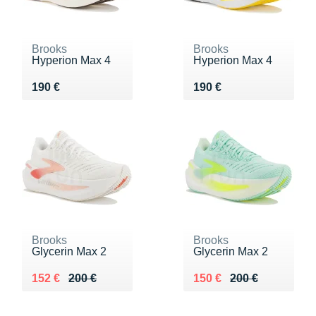
Brooks
Brooks
Hyperion Max 4
Hyperion Max 4
Vendu 190 €
Vendu 190 €
190 €
190 €
Brooks
Brooks
Glycerin Max 2
Glycerin Max 2
Au lieu de 200 €
Vendu 152 €
Au lieu de 200 €
Vendu 150 €
152 €
200 €
150 €
200 €