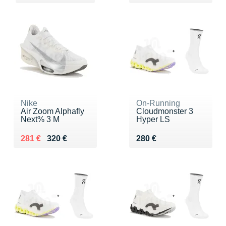
Nike
On-Running
Air Zoom Alphafly
Cloudmonster 3
Next% 3 M
Hyper LS
Au lieu de 320 €
Vendu 281 €
Vendu 280 €
281 €
320 €
280 €