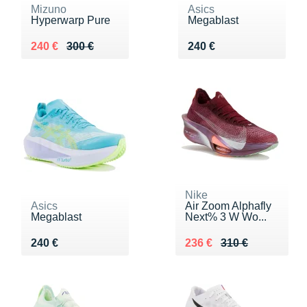
Mizuno
Asics
Hyperwarp Pure
Megablast
Au lieu de 300 €
Vendu 240 €
Vendu 240 €
240 €
300 €
240 €
Nike
Asics
Air Zoom Alphafly
Megablast
Next% 3 W Wo...
Vendu 240 €
Au lieu de 310 €
Vendu 236 €
240 €
236 €
310 €