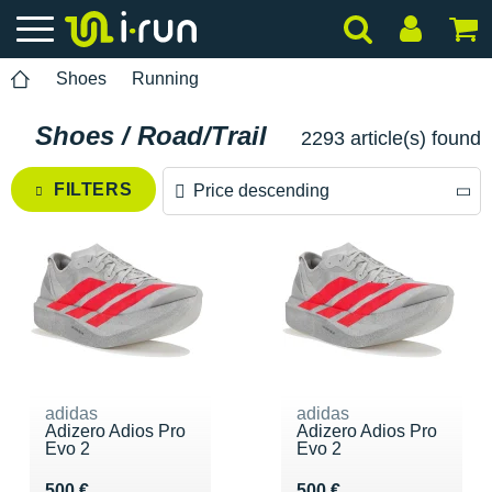
Shoes
Running
Shoes / Road/Trail
2293 article(s) found
FILTERS
Price descending
Price descending
Price ascending
adidas
adidas
Adizero Adios Pro
Adizero Adios Pro
Evo 2
Evo 2
Vendu 500 €
Vendu 500 €
500 €
500 €