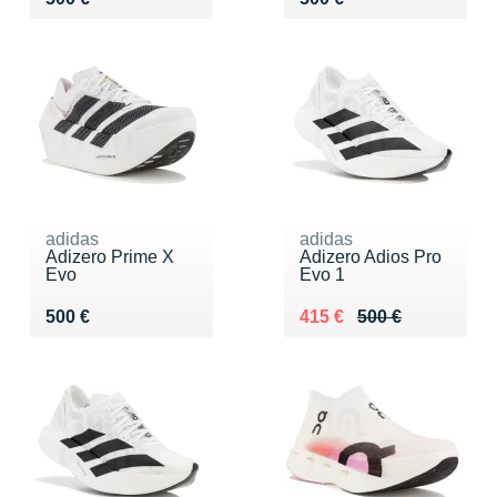
adidas
adidas
Adizero Prime X
Adizero Adios Pro
Evo
Evo 1
Vendu 500 €
Au lieu de 500 €
Vendu 415 €
500 €
415 €
500 €