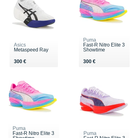
Puma
Asics
Fast-R Nitro Elite 3
Metaspeed Ray
Showtime
Vendu 300 €
Vendu 300 €
300 €
300 €
Puma
Fast-R Nitro Elite 3
Puma