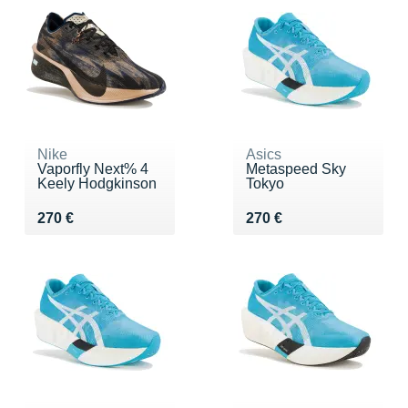
Nike
Asics
Vaporfly Next% 4
Metaspeed Sky
Keely Hodgkinson
Tokyo
Vendu 270 €
Vendu 270 €
270 €
270 €