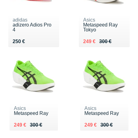
adidas
Asics
adizero Adios Pro
Metaspeed Ray
4
Tokyo
Vendu 250 €
Au lieu de 300 €
Vendu 249 €
250 €
249 €
300 €
Asics
Asics
Metaspeed Ray
Metaspeed Ray
Au lieu de 300 €
Vendu 249 €
Au lieu de 300 €
Vendu 249 €
249 €
300 €
249 €
300 €