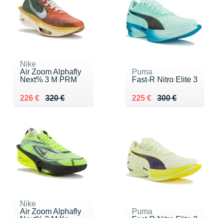
Nike
Air Zoom Alphafly
Puma
Next% 3 M PRM
Fast-R Nitro Elite 3
Au lieu de 320 €
Vendu 226 €
Au lieu de 300 €
Vendu 225 €
226 €
320 €
225 €
300 €
Nike
Air Zoom Alphafly
Puma