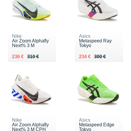
Nike
Asics
Air Zoom Alphafly
Metaspeed Ray
Next% 3 M
Tokyo
Au lieu de 310 €
Vendu 236 €
Au lieu de 300 €
Vendu 234 €
236 €
310 €
234 €
300 €
Nike
Asics
Air Zoom Alphafly
Metaspeed Edge
Next% 3 M CPH
Tokyo