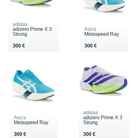
adidas
adizero Prime X 3
Asics
Strung
Metaspeed Ray
Vendu 300 €
Vendu 300 €
300 €
300 €
adidas
Asics
adizero Prime X 3
Metaspeed Ray
Strung
Vendu 300 €
Vendu 300 €
300 €
300 €