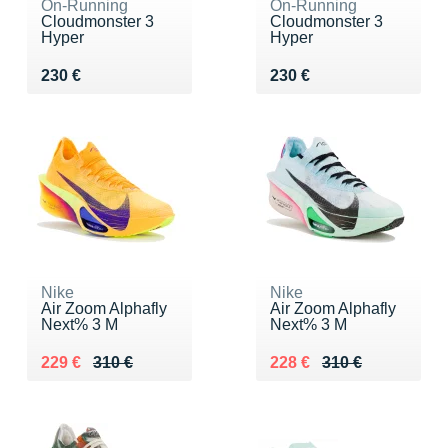
On-Running
On-Running
Cloudmonster 3
Cloudmonster 3
Hyper
Hyper
Vendu 230 €
Vendu 230 €
230 €
230 €
Nike
Nike
Air Zoom Alphafly
Air Zoom Alphafly
Next% 3 M
Next% 3 M
Au lieu de 310 €
Vendu 229 €
Au lieu de 310 €
Vendu 228 €
229 €
310 €
228 €
310 €