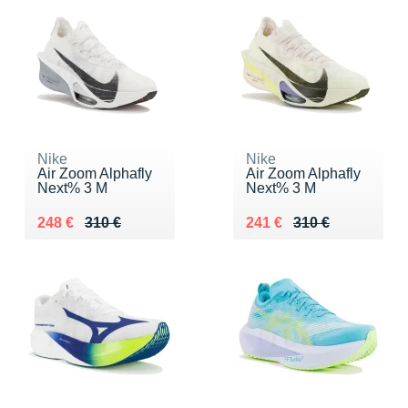
Nike
Nike
Air Zoom Alphafly
Air Zoom Alphafly
Next% 3 M
Next% 3 M
Au lieu de 310 €
Vendu 248 €
Au lieu de 310 €
Vendu 241 €
248 €
310 €
241 €
310 €