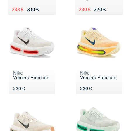
Au lieu de 310 €
Vendu 233 €
Au lieu de 270 €
Vendu 230 €
233 €
310 €
230 €
270 €
Nike
Nike
Vomero Premium
Vomero Premium
Vendu 230 €
Vendu 230 €
230 €
230 €