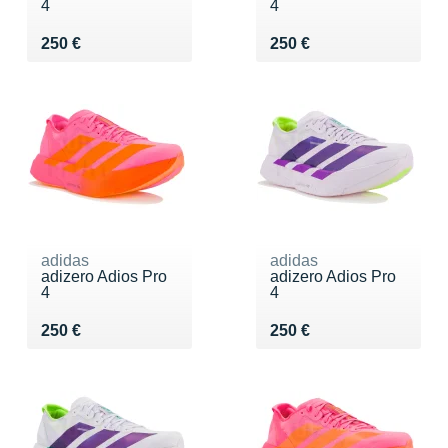
4
4
Vendu 250 €
Vendu 250 €
250 €
250 €
adidas
adidas
adizero Adios Pro
adizero Adios Pro
4
4
Vendu 250 €
Vendu 250 €
250 €
250 €