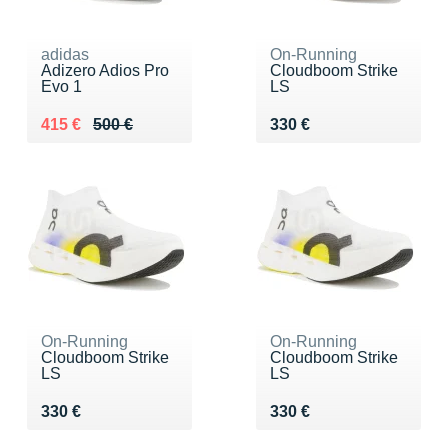
adidas
On-Running
Adizero Adios Pro
Cloudboom Strike
Evo 1
LS
Au lieu de 500 €
Vendu 415 €
Vendu 330 €
415 €
500 €
330 €
On-Running
On-Running
Cloudboom Strike
Cloudboom Strike
LS
LS
Vendu 330 €
Vendu 330 €
330 €
330 €