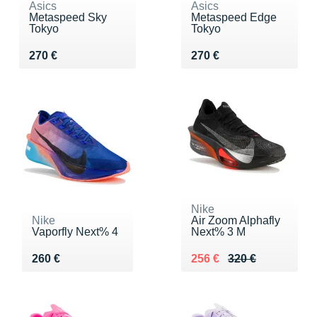
Asics
Asics
Metaspeed Sky
Metaspeed Edge
Tokyo
Tokyo
Vendu 270 €
Vendu 270 €
270 €
270 €
Nike
Nike
Air Zoom Alphafly
Vaporfly Next% 4
Next% 3 M
Vendu 260 €
Au lieu de 320 €
Vendu 256 €
260 €
256 €
320 €