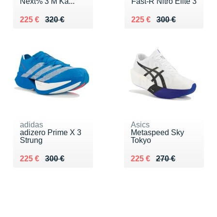
Next% 3 M Ka...
Fast-R Nitro Elite 3
Au lieu de 320 €
Vendu 225 €
Au lieu de 300 €
Vendu 225 €
225 €
320 €
225 €
300 €
adidas
Asics
adizero Prime X 3
Metaspeed Sky
Strung
Tokyo
Au lieu de 300 €
Vendu 225 €
Au lieu de 270 €
Vendu 225 €
225 €
300 €
225 €
270 €
FILTERS