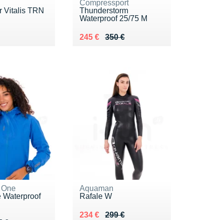
Compressport
 Vitalis TRN
Thunderstorm
Waterproof 25/75 M
9 €
Au lieu de 350 €
Vendu 245 €
245 €
350 €
 One
Aquaman
 Waterproof
Rafale W
Au lieu de 299 €
Vendu 234 €
234 €
299 €