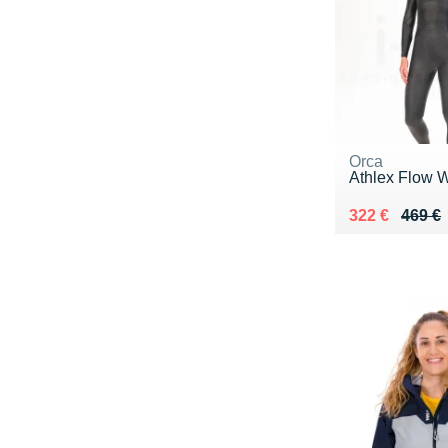
Orca
Athlex Flow 
Au lieu de 46
Vendu 322 €
322 €
469 €