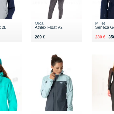
Orca
Millet
x 2L
Athlex Float V2
Seneca Go
Vendu 289 €
Au lieu de
Vendu 28
289 €
280 €
35