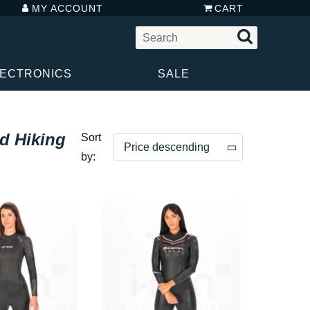
MY ACCOUNT
CART
LECTRONICS
SALE
d Hiking
Sort
Price descending
by:
Price descending
Price ascending