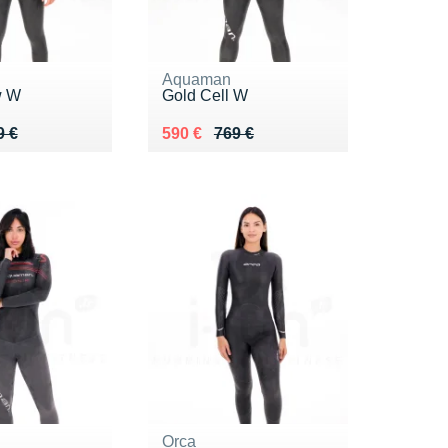
Aquaman
w W
Gold Cell W
 869 €
8 €
Au lieu de 769 €
Vendu 590 €
9 €
590 €
769 €
Orca