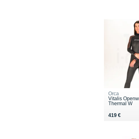
Orca
Vitalis Openw
Thermal W
Vendu 419 €
419 €