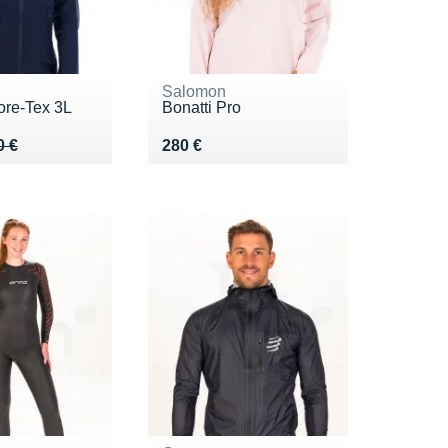
Salomon
re-Tex 3L
Bonatti Pro
 350 €
0 €
Vendu 280 €
0 €
280 €