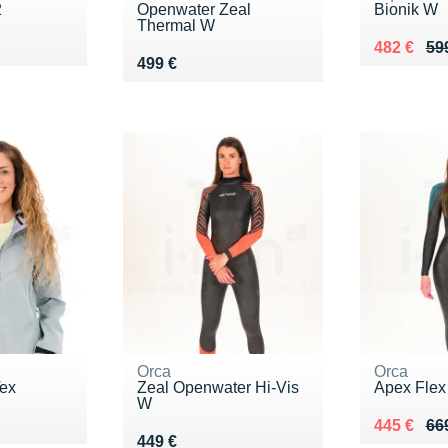
2
Openwater Zeal
Bionik W
Thermal W
Au lieu de
Vendu 48
482 €
59
Vendu 499 €
499 €
Orca
Orca
ex
Zeal Openwater Hi-Vis
Apex Fle
W
Au lieu de
Vendu 44
445 €
66
Vendu 449 €
449 €