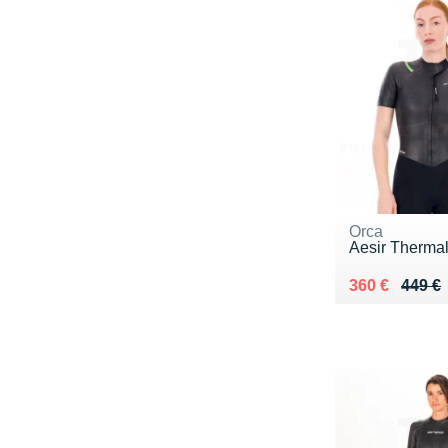
Orca
Aesir Therma
Au lieu de 44
Vendu 360 €
360 €
449 €