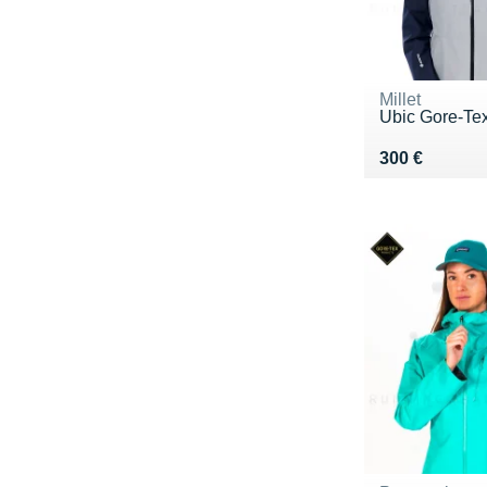
Millet
Ubic Gore-Te
Vendu 300 €
300 €