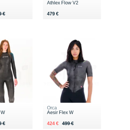
Athlex Flow V2
 599 €
2 €
Vendu 479 €
9 €
479 €
Orca
x W
Aesir Flex W
 669 €
5 €
Au lieu de 499 €
Vendu 424 €
9 €
424 €
499 €