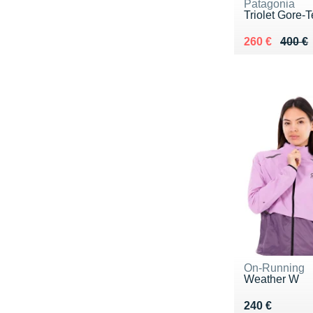
Patagonia
Triolet Gore-
Au lieu de 40
Vendu 260 €
260 €
400 €
On-Running
Weather W
Vendu 240 €
240 €