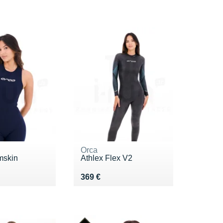
Orca
mskin
Athlex Flex V2
9 €
Vendu 369 €
369 €