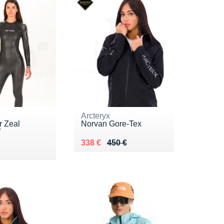
Arcteryx
 Zeal
Norvan Gore-Tex
W
Au lieu de 450 €
Vendu 338 €
338 €
450 €
9 €