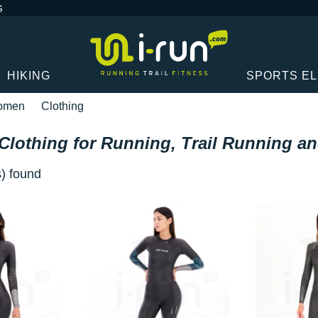
G
HIKING
SPORTS E
omen
Clothing
lothing for Running, Trail Running an
s) found