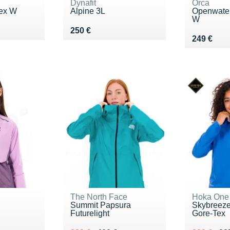
Dynafit
Orca
Tex W
Alpine 3L
Openwater
W
0 €
Vendu 250 €
250 €
Vendu 24
249 €
The North Face
Hoka One
Summit Papsura
Skybreeze
Futurelight
Gore-Tex