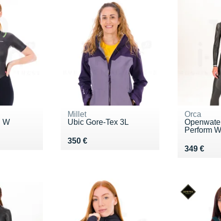
Millet
Orca
l W
Ubic Gore-Tex 3L
Openwater
Perform 
9 €
Vendu 350 €
350 €
Vendu 34
349 €