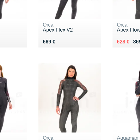
Orca
Orca
2
Apex Flex V2
Apex Flo
Vendu 669 €
Au lieu de
Vendu 62
669 €
628 €
86
Orca
Aquaman