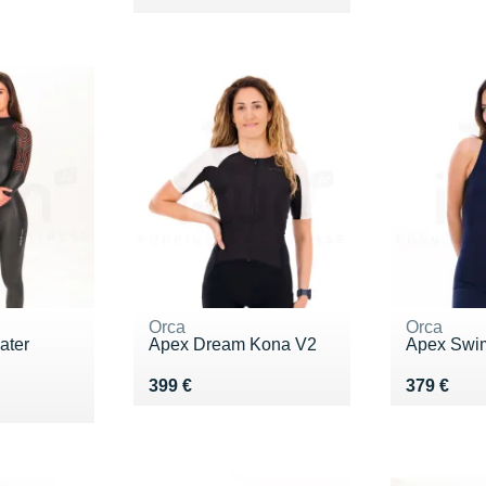
Orca
Orca
ater
Apex Dream Kona V2
Apex Swi
Vendu 399 €
Vendu 37
399 €
379 €