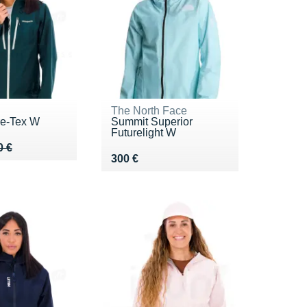
The North Face
re-Tex W
Summit Superior
Futurelight W
 420 €
5 €
0 €
Vendu 300 €
300 €