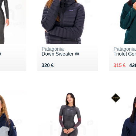
Patagonia
Patagonia
W
Down Sweater W
Triolet Go
9 €
Vendu 320 €
Au lieu de
Vendu 31
320 €
315 €
42