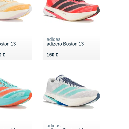
adidas
oston 13
adizero Boston 13
 160 €
8 €
Vendu 160 €
0 €
160 €
adidas