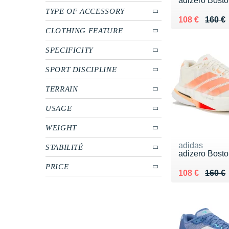
adizero Bosto
TYPE OF ACCESSORY
Au lieu de 16
Vendu 108 €
108 €
160 €
CLOTHING FEATURE
SPECIFICITY
SPORT DISCIPLINE
TERRAIN
USAGE
WEIGHT
adidas
STABILITÉ
adizero Bosto
PRICE
Au lieu de 16
Vendu 108 €
108 €
160 €