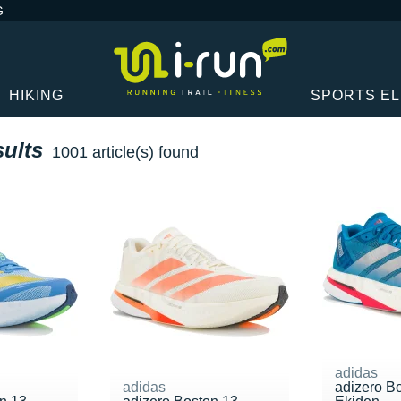
G
HIKING
SPORTS E
sults
1001 article(s) found
adidas
adidas
adizero B