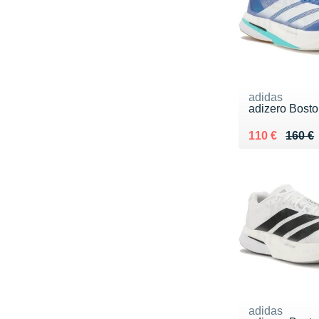
adidas
adizero Bosto
Au lieu de 16
Vendu 110 €
110 €
160 €
adidas