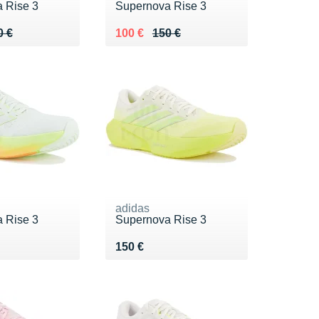
 Rise 3
Supernova Rise 3
 150 €
8 €
Au lieu de 150 €
Vendu 100 €
0 €
100 €
150 €
adidas
 Rise 3
Supernova Rise 3
0 €
Vendu 150 €
150 €