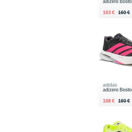
adizero Bosto
Au lieu de 16
Vendu 103 €
103 €
160 €
adidas
adizero Bosto
Au lieu de 16
Vendu 108 €
108 €
160 €