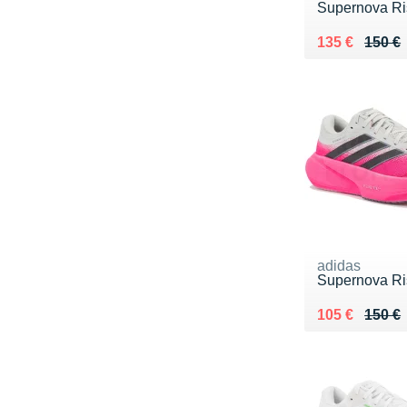
Supernova Ri
Au lieu de 15
Vendu 135 €
135 €
150 €
adidas
Supernova Ri
Au lieu de 15
Vendu 105 €
105 €
150 €