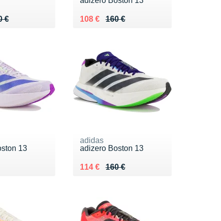
adizero Boston 13
 160 €
8 €
Au lieu de 160 €
Vendu 108 €
0 €
108 €
160 €
adidas
oston 13
adizero Boston 13
0 €
Au lieu de 160 €
Vendu 114 €
114 €
160 €