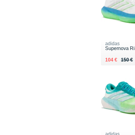
adidas
Supernova Ri
Au lieu de 15
Vendu 104 €
104 €
150 €
adidas