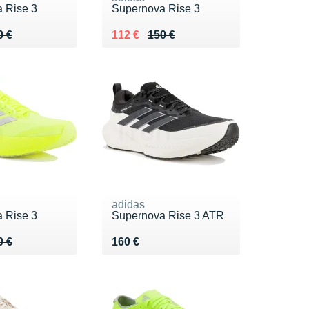
 Rise 3
Supernova Rise 3
 150 €
 €
Au lieu de 150 €
Vendu 112 €
0 €
112 €
150 €
adidas
 Rise 3
Supernova Rise 3 ATR
 150 €
 €
Vendu 160 €
0 €
160 €