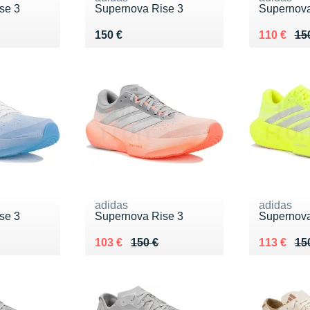
se 3
Supernova Rise 3
Supernova
0 €
Vendu 150 €
Au lieu de
Vendu 110
150 €
110 €
15
adidas
adidas
se 3
Supernova Rise 3
Supernova
0 €
Au lieu de 150 €
Vendu 103 €
Au lieu de
Vendu 113
103 €
150 €
113 €
15