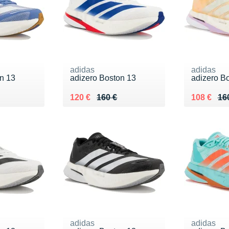
adidas
adidas
n 13
adizero Boston 13
adizero B
0 €
Au lieu de 160 €
Vendu 120 €
Au lieu de
Vendu 10
120 €
160 €
108 €
16
adidas
adidas