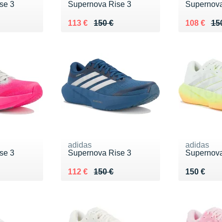
se 3
Supernova Rise 3
Supernova
0 €
Au lieu de 150 €
Vendu 113 €
Au lieu de
Vendu 10
113 €
150 €
108 €
15
adidas
adidas
se 3
Supernova Rise 3
Supernova
0 €
Au lieu de 150 €
Vendu 112 €
Vendu 15
112 €
150 €
150 €