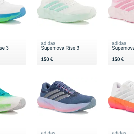
adidas
adidas
se 3
Supernova Rise 3
Supernova
0 €
Vendu 150 €
Vendu 15
150 €
150 €
adidas
adidas