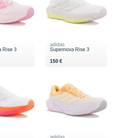
adidas
 Rise 3
Supernova Rise 3
0 €
Vendu 150 €
150 €
adidas