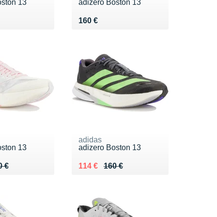
oston 13
adizero Boston 13
0 €
Vendu 160 €
160 €
adidas
oston 13
adizero Boston 13
 160 €
0 €
Au lieu de 160 €
Vendu 114 €
0 €
114 €
160 €