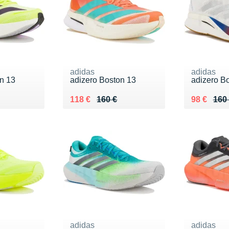
adidas
adidas
n 13
adizero Boston 13
adizero B
0 €
Au lieu de 160 €
Vendu 118 €
Au lieu de
Vendu 98
118 €
160 €
98 €
160
adidas
adidas