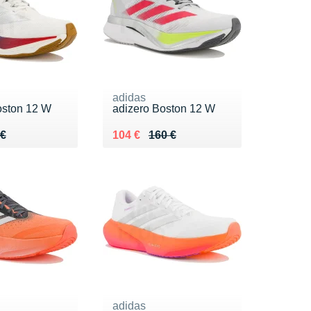
adidas
oston 12 W
adizero Boston 12 W
 160 €
 €
Au lieu de 160 €
Vendu 104 €
 €
104 €
160 €
adidas