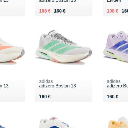
n 13
adizero Boston 13
Ekiden
0 €
Au lieu de 160 €
Vendu 108 €
Au lieu de
Vendu 10
108 €
160 €
108 €
16
adidas
adidas
n 13
adizero Boston 13
adizero B
0 €
Vendu 160 €
Vendu 16
160 €
160 €