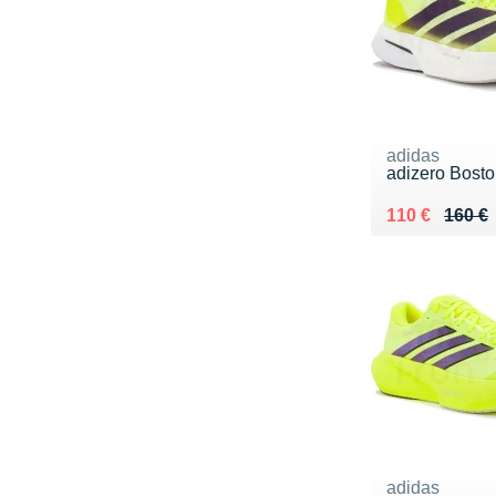
adidas
adizero Bosto
Au lieu de 16
Vendu 110 €
110 €
160 €
adidas