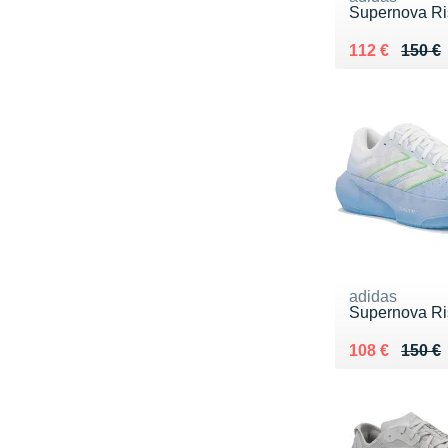
Supernova Ri
Au lieu de 15
Vendu 112 €
112 €
150 €
adidas
Supernova Ri
Au lieu de 15
Vendu 108 €
108 €
150 €