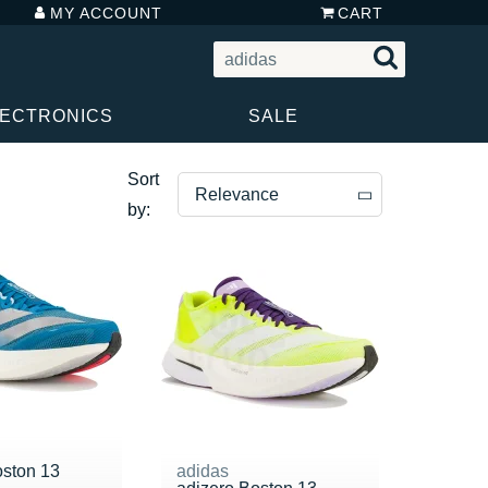
MY ACCOUNT
CART
LECTRONICS
SALE
Sort
Relevance
by:
Relevance
Price descending
Price ascending
oston 13
adidas