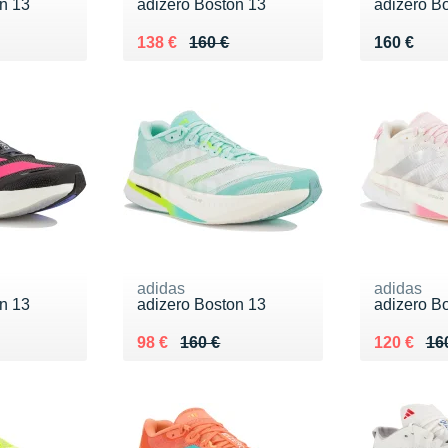
n 13
adizero Boston 13
adizero B
0 €
Au lieu de 160 €
Vendu 138 €
Vendu 16
138 €
160 €
160 €
adidas
adidas
n 13
adizero Boston 13
adizero B
0 €
Au lieu de 160 €
Vendu 98 €
Au lieu de
Vendu 12
98 €
160 €
120 €
16