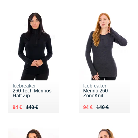
Icebreaker
Icebreaker
260 Tech Merinos
Merino 260
Half Zip
ZoneKnit
Au lieu de 140 €
Vendu 94 €
Au lieu de 140 €
Vendu 94 €
94 €
140 €
94 €
140 €