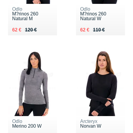
Odlo
Odlo
M?rinos 260
M?rinos 260
Natural M
Natural W
Au lieu de 120 €
Vendu 62 €
Au lieu de 110 €
Vendu 62 €
62 €
120 €
62 €
110 €
Odlo
Arcteryx
Merino 200 W
Norvan W