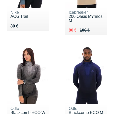
Nike
Icebreaker
ACG Trail
200 Oasis M?rinos
M
Vendu 80 €
80 €
Au lieu de 100 €
Vendu 80 €
80 €
100 €
Odlo
Odlo
Blackcomb ECO W
Blackcomb ECO M