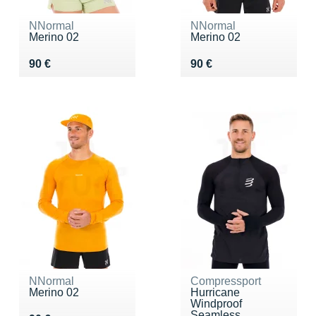
NNormal
NNormal
Merino 02
Merino 02
Vendu 90 €
Vendu 90 €
90 €
90 €
NNormal
Compressport
Merino 02
Hurricane
Windproof
Seamless