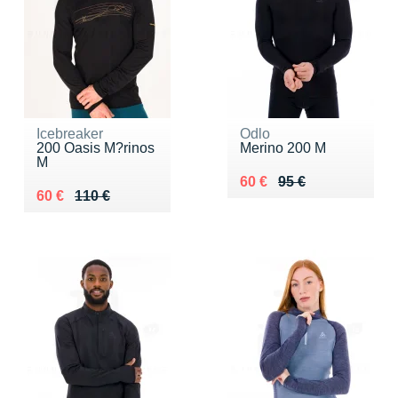
Icebreaker
Odlo
200 Oasis M?rinos
Merino 200 M
M
Au lieu de 95 €
Vendu 60 €
60 €
95 €
Au lieu de 110 €
Vendu 60 €
60 €
110 €