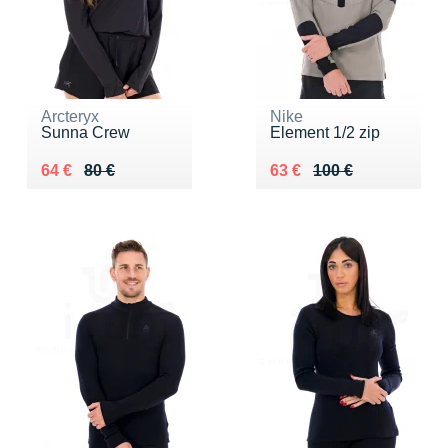
Arcteryx
Nike
Sunna Crew
Element 1/2 zip
Au lieu de 80 €
Vendu 64 €
Au lieu de 100 €
Vendu 63 €
64 €
80 €
63 €
100 €