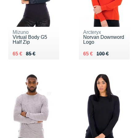
Mizuno
Arcteryx
Virtual Body G5
Norvan Downword
Half Zip
Logo
Au lieu de 85 €
Vendu 65 €
Au lieu de 100 €
Vendu 65 €
65 €
85 €
65 €
100 €