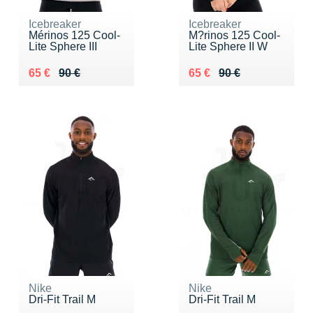
Icebreaker
Icebreaker
Mérinos 125 Cool-
M?rinos 125 Cool-
Lite Sphere III
Lite Sphere II W
Au lieu de 90 €
Vendu 65 €
Au lieu de 90 €
Vendu 65 €
65 €
90 €
65 €
90 €
Nike
Nike
Dri-Fit Trail M
Dri-Fit Trail M