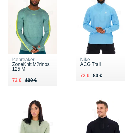
Icebreaker
Nike
ZoneKnit M?rinos
ACG Trail
125 M
Au lieu de 80 €
Vendu 72 €
72 €
80 €
Au lieu de 100 €
Vendu 72 €
72 €
100 €