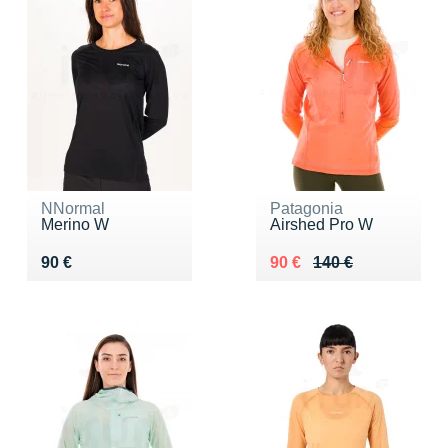
NNormal
Patagonia
Merino W
Airshed Pro W
Vendu 90 €
Au lieu de 140 €
Vendu 90 €
90 €
90 €
140 €