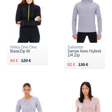
Hoka One One
Salomon
BaseZip W
Sense Aero Hybrid
1/4 Zip
Au lieu de 120 €
Vendu 84 €
84 €
120 €
Au lieu de 130 €
Vendu 82 €
82 €
130 €