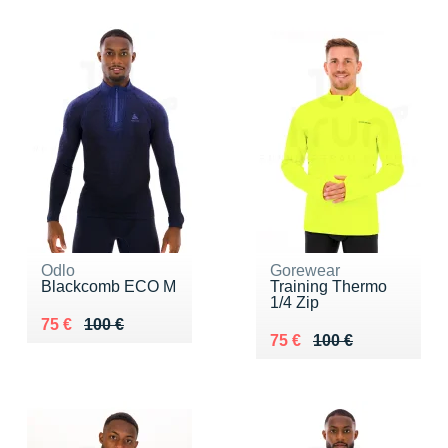
Odlo
Gorewear
Blackcomb ECO M
Training Thermo
1/4 Zip
Au lieu de 100 €
Vendu 75 €
75 €
100 €
Au lieu de 100 €
Vendu 75 €
75 €
100 €