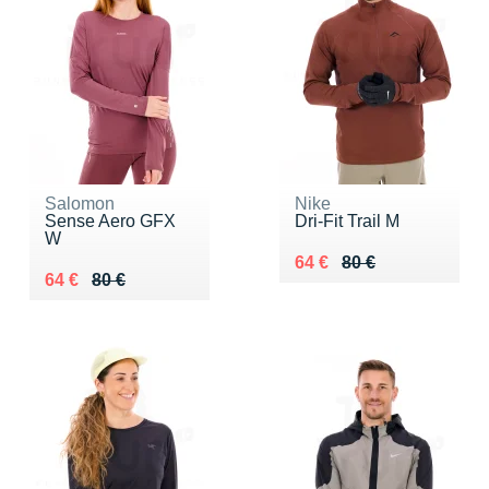
Salomon
Nike
Sense Aero GFX
Dri-Fit Trail M
W
Au lieu de 80 €
Vendu 64 €
64 €
80 €
Au lieu de 80 €
Vendu 64 €
64 €
80 €