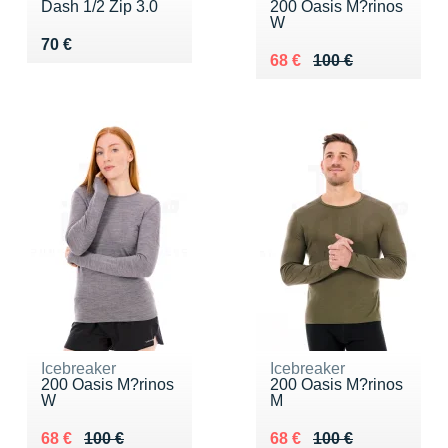
Dash 1/2 Zip 3.0
200 Oasis M?rinos
W
Vendu 70 €
70 €
Au lieu de 100 €
Vendu 68 €
68 €
100 €
Icebreaker
Icebreaker
200 Oasis M?rinos
200 Oasis M?rinos
W
M
Au lieu de 100 €
Vendu 68 €
Au lieu de 100 €
Vendu 68 €
68 €
100 €
68 €
100 €