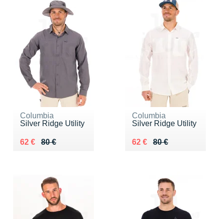
Columbia
Columbia
Silver Ridge Utility
Silver Ridge Utility
Au lieu de 80 €
Vendu 62 €
Au lieu de 80 €
Vendu 62 €
62 €
80 €
62 €
80 €