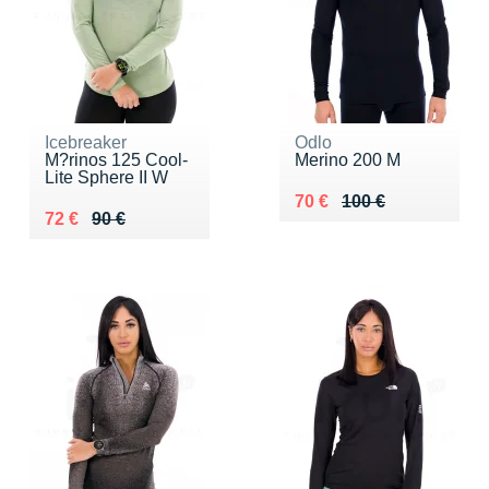
Icebreaker
Odlo
M?rinos 125 Cool-
Merino 200 M
Lite Sphere II W
Au lieu de 100 €
Vendu 70 €
70 €
100 €
Au lieu de 90 €
Vendu 72 €
72 €
90 €