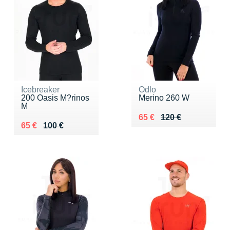
Icebreaker
Odlo
200 Oasis M?rinos
Merino 260 W
M
Au lieu de 120 €
Vendu 65 €
65 €
120 €
Au lieu de 100 €
Vendu 65 €
65 €
100 €