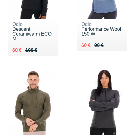
Odlo
Odlo
Descent
Performance Wool
Ceramiwarm ECO
150 W
M
Au lieu de 90 €
Vendu 60 €
60 €
90 €
Au lieu de 100 €
Vendu 60 €
60 €
100 €