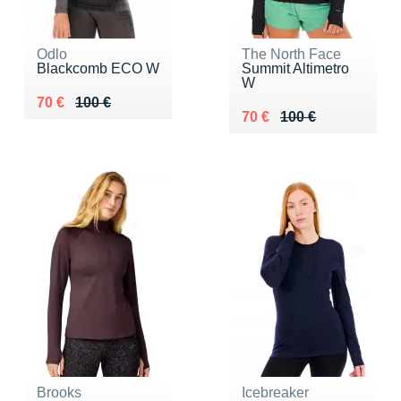
Odlo
The North Face
Blackcomb ECO W
Summit Altimetro
W
Au lieu de 100 €
Vendu 70 €
70 €
100 €
Au lieu de 100 €
Vendu 70 €
70 €
100 €
Brooks
Icebreaker