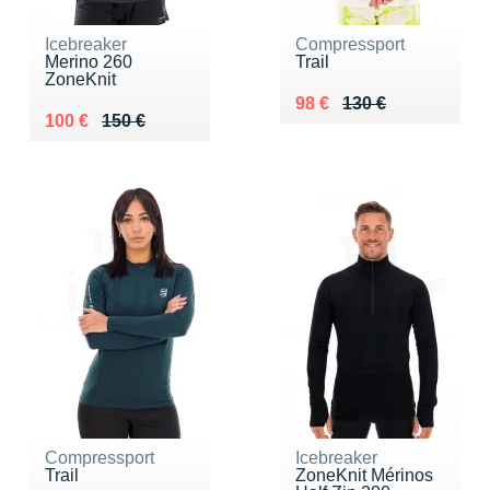
Icebreaker
Compressport
Merino 260
Trail
ZoneKnit
Au lieu de 130 €
Vendu 98 €
98 €
130 €
Au lieu de 150 €
Vendu 100 €
100 €
150 €
Compressport
Icebreaker
Trail
ZoneKnit Mérinos