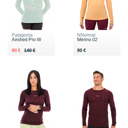
Patagonia
NNormal
Airshed Pro W
Merino 02
Au lieu de 140 €
Vendu 90 €
Vendu 90 €
90 €
140 €
90 €