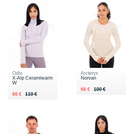
Odlo
Arcteryx
X-Alp Ceramiwarm
Norvan
W
Au lieu de 100 €
Vendu 66 €
66 €
100 €
Au lieu de 110 €
Vendu 66 €
66 €
110 €