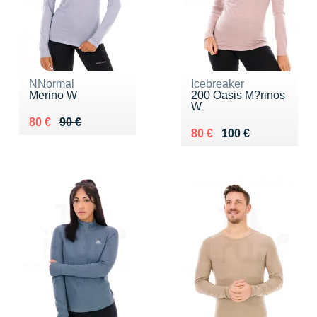
NNormal
Icebreaker
Merino W
200 Oasis M?rinos
W
Au lieu de 90 €
Vendu 80 €
80 €
90 €
Au lieu de 100 €
Vendu 80 €
80 €
100 €