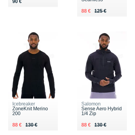
Vendu 90 €
90 €
Au lieu de 125 €
Vendu 88 €
88 €
125 €
Icebreaker
Salomon
ZoneKnit Merino
Sense Aero Hybrid
200
1/4 Zip
Au lieu de 130 €
Vendu 88 €
Au lieu de 130 €
Vendu 88 €
88 €
130 €
88 €
130 €