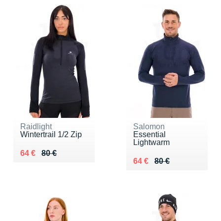
Raidlight
Salomon
Wintertrail 1/2 Zip
Essential
Lightwarm
Au lieu de 80 €
Vendu 64 €
64 €
80 €
Au lieu de 80 €
Vendu 64 €
64 €
80 €