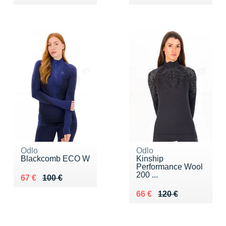
Odlo
Odlo
Blackcomb ECO W
Kinship
Performance Wool
200 ...
Au lieu de 100 €
Vendu 67 €
67 €
100 €
Au lieu de 120 €
Vendu 66 €
66 €
120 €