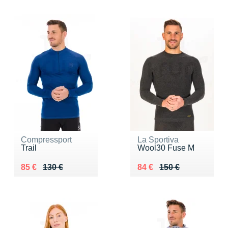
Compressport
La Sportiva
Trail
Wool30 Fuse M
Au lieu de 130 €
Vendu 85 €
Au lieu de 150 €
Vendu 84 €
85 €
130 €
84 €
150 €