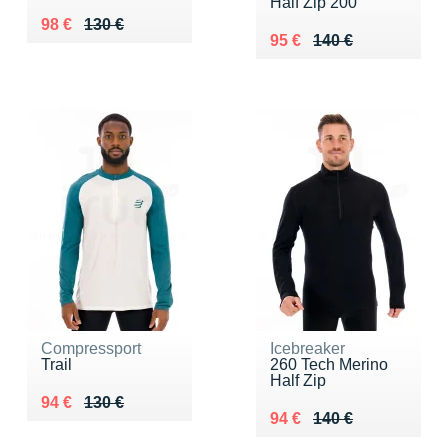
Half Zip 200
Au lieu de 130 €
Vendu 98 €
98 €
130 €
Au lieu de 140 €
Vendu 95 €
95 €
140 €
Compressport
Icebreaker
Trail
260 Tech Merino
Half Zip
Au lieu de 130 €
Vendu 94 €
94 €
130 €
Au lieu de 140 €
Vendu 94 €
94 €
140 €