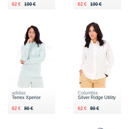
Au lieu de 100 €
Vendu 62 €
Au lieu de 100 €
Vendu 62 €
62 €
100 €
62 €
100 €
adidas
Columbia
Terrex Xperior
Silver Ridge Utility
Au lieu de 80 €
Vendu 62 €
Au lieu de 80 €
Vendu 62 €
62 €
80 €
62 €
80 €