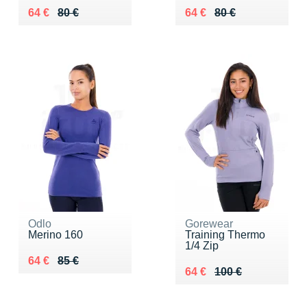
Au lieu de 80 €
Vendu 64 €
Au lieu de 80 €
Vendu 64 €
64 €
80 €
64 €
80 €
Odlo
Gorewear
Merino 160
Training Thermo
1/4 Zip
Au lieu de 85 €
Vendu 64 €
64 €
85 €
Au lieu de 100 €
Vendu 64 €
64 €
100 €