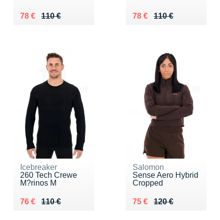
Au lieu de 110 €
Vendu 78 €
Au lieu de 110 €
Vendu 78 €
78 €
110 €
78 €
110 €
Icebreaker
Salomon
260 Tech Crewe
Sense Aero Hybrid
M?rinos M
Cropped
Au lieu de 110 €
Vendu 76 €
Au lieu de 120 €
Vendu 75 €
76 €
110 €
75 €
120 €