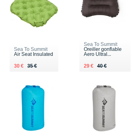
Sea To Summit
Sea To Summit
Oreiller gonflable
Air Seat Insulated
Aero Ultral...
Au lieu de 35 €
Vendu 30 €
Au lieu de 40 €
Vendu 29 €
30 €
35 €
29 €
40 €