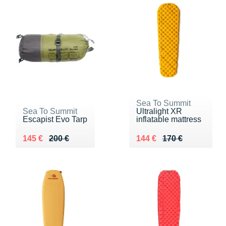
Sea To Summit
Sea To Summit
Ultralight XR
Escapist Evo Tarp
inflatable mattress
Au lieu de 200 €
Vendu 145 €
Au lieu de 170 €
Vendu 144 €
145 €
200 €
144 €
170 €