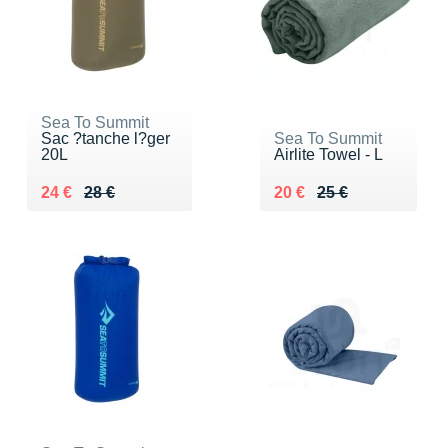
Sea To Summit
Sac ?tanche l?ger
Sea To Summit
20L
Airlite Towel - L
Au lieu de 28 €
Vendu 24 €
Au lieu de 25 €
Vendu 20 €
24 €
28 €
20 €
25 €