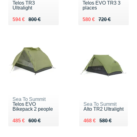
Telos TR3
Telos EVO TR3 3
Ultralight
places
Au lieu de 800 €
Vendu 594 €
Au lieu de 720 €
Vendu 580 €
594 €
800 €
580 €
720 €
Sea To Summit
Telos EVO
Sea To Summit
Bikepack 2 people
Alto TR2 Ultralight
Au lieu de 600 €
Vendu 485 €
Au lieu de 580 €
Vendu 468 €
485 €
600 €
468 €
580 €