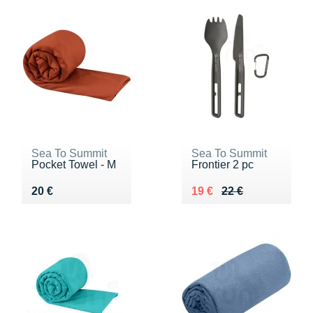
Sea To Summit
Sea To Summit
Pocket Towel - M
Frontier 2 pc
Vendu 20 €
Au lieu de 22 €
Vendu 19 €
20 €
19 €
22 €