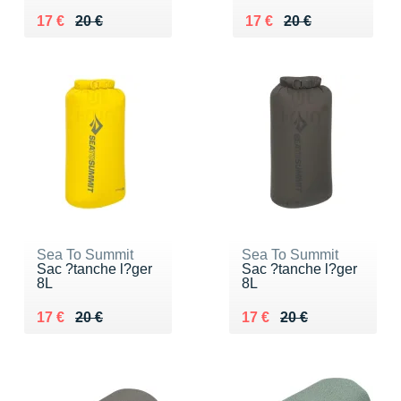
Au lieu de 20 €
Vendu 17 €
Au lieu de 20 €
Vendu 17 €
17 €
20 €
17 €
20 €
Sea To Summit
Sea To Summit
Sac ?tanche l?ger
Sac ?tanche l?ger
8L
8L
Au lieu de 20 €
Vendu 17 €
Au lieu de 20 €
Vendu 17 €
17 €
20 €
17 €
20 €