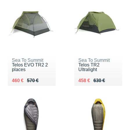
Sea To Summit
Sea To Summit
Telos EVO TR2 2
Telos TR2
places
Ultralight
Au lieu de 570 €
Vendu 460 €
Au lieu de 630 €
Vendu 458 €
460 €
570 €
458 €
630 €