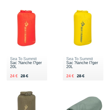
Sea To Summit
Sea To Summit
Sac ?tanche l?ger
Sac ?tanche l?ger
20L
20L
Au lieu de 28 €
Vendu 24 €
Au lieu de 28 €
Vendu 24 €
24 €
28 €
24 €
28 €