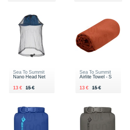
Sea To Summit
Sea To Summit
Nano Head Net
Airlite Towel - S
Au lieu de 15 €
Vendu 13 €
Au lieu de 15 €
Vendu 13 €
13 €
15 €
13 €
15 €