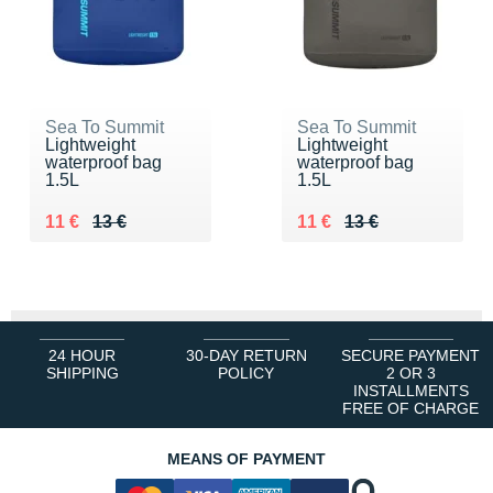
Sea To Summit
Sea To Summit
Lightweight
Lightweight
waterproof bag
waterproof bag
1.5L
1.5L
Au lieu de 13 €
Vendu 11 €
Au lieu de 13 €
Vendu 11 €
11 €
13 €
11 €
13 €
24 HOUR
30-DAY RETURN
SECURE PAYMENT
SHIPPING
POLICY
2 OR 3
INSTALLMENTS
FREE OF CHARGE
MEANS OF PAYMENT