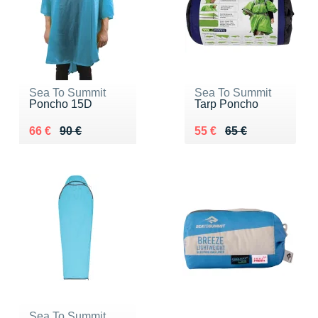
Sea To Summit
Sea To Summit
Poncho 15D
Tarp Poncho
Au lieu de 90 €
Vendu 66 €
Au lieu de 65 €
Vendu 55 €
66 €
90 €
55 €
65 €
Sea To Summit