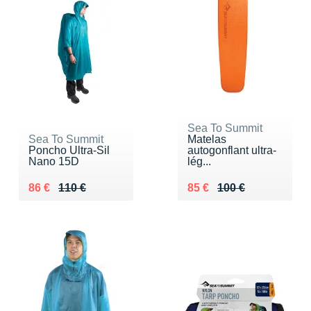
Sea To Summit
Sea To Summit
Matelas
Poncho Ultra-Sil
autogonflant ultra-
Nano 15D
lég...
Au lieu de 110 €
Vendu 86 €
Au lieu de 100 €
Vendu 85 €
86 €
110 €
85 €
100 €