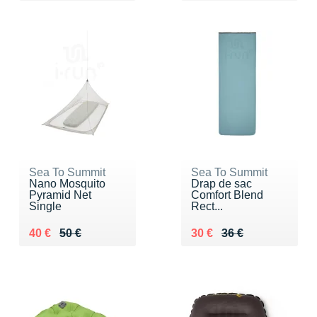
Sea To Summit
Sea To Summit
Nano Mosquito
Drap de sac
Pyramid Net
Comfort Blend
Single
Rect...
Au lieu de 50 €
Vendu 40 €
Au lieu de 36 €
Vendu 30 €
40 €
50 €
30 €
36 €