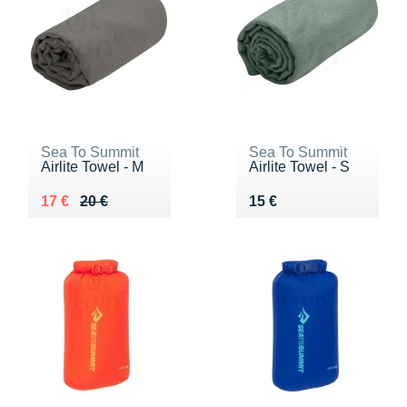
Sea To Summit
Sea To Summit
Airlite Towel - M
Airlite Towel - S
Au lieu de 20 €
Vendu 17 €
Vendu 15 €
17 €
20 €
15 €