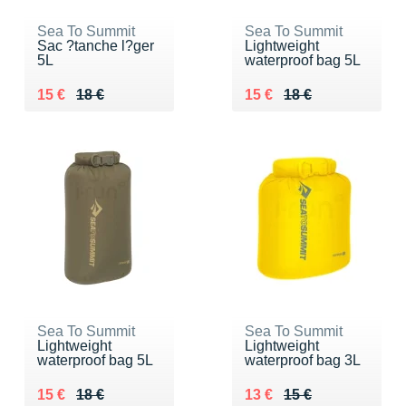
Sea To Summit
Sea To Summit
Sac ?tanche l?ger
Lightweight
5L
waterproof bag 5L
Au lieu de 18 €
Vendu 15 €
Au lieu de 18 €
Vendu 15 €
15 €
18 €
15 €
18 €
Sea To Summit
Sea To Summit
Lightweight
Lightweight
waterproof bag 5L
waterproof bag 3L
Au lieu de 18 €
Vendu 15 €
Au lieu de 15 €
Vendu 13 €
15 €
18 €
13 €
15 €