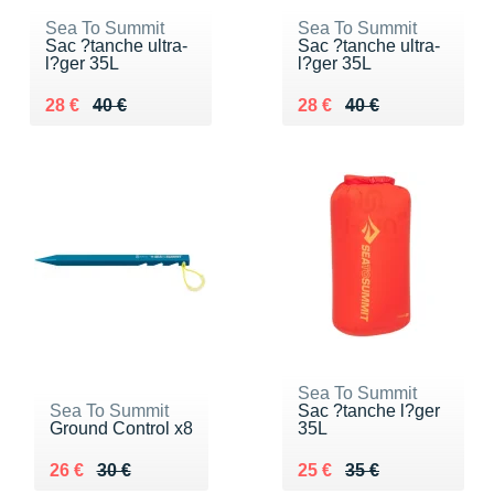
Sea To Summit
Sea To Summit
Sac ?tanche ultra-
Sac ?tanche ultra-
l?ger 35L
l?ger 35L
Au lieu de 40 €
Vendu 28 €
Au lieu de 40 €
Vendu 28 €
28 €
40 €
28 €
40 €
Sea To Summit
Sea To Summit
Sac ?tanche l?ger
Ground Control x8
35L
Au lieu de 30 €
Vendu 26 €
Au lieu de 35 €
Vendu 25 €
26 €
30 €
25 €
35 €