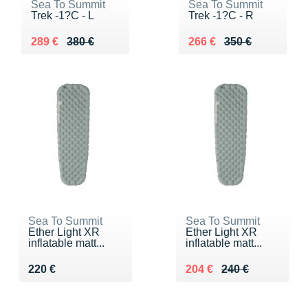
Sea To Summit
Sea To Summit
Trek -1?C - L
Trek -1?C - R
Au lieu de 380 €
Vendu 289 €
Au lieu de 350 €
Vendu 266 €
289 €
380 €
266 €
350 €
Sea To Summit
Sea To Summit
Ether Light XR
Ether Light XR
inflatable matt...
inflatable matt...
Vendu 220 €
Au lieu de 240 €
Vendu 204 €
220 €
204 €
240 €