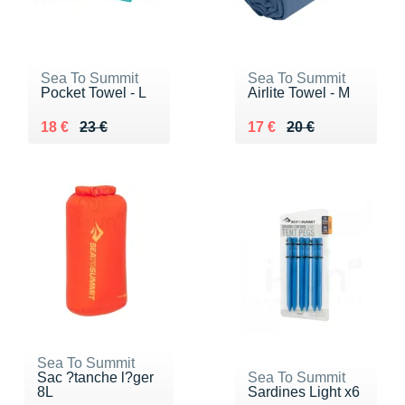
Sea To Summit
Sea To Summit
Pocket Towel - L
Airlite Towel - M
Au lieu de 23 €
Vendu 18 €
Au lieu de 20 €
Vendu 17 €
18 €
23 €
17 €
20 €
Sea To Summit
Sac ?tanche l?ger
Sea To Summit
8L
Sardines Light x6