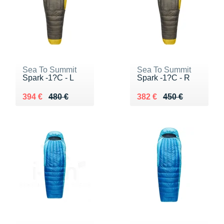
Sea To Summit
Sea To Summit
Spark -1?C - L
Spark -1?C - R
Au lieu de 480 €
Vendu 394 €
Au lieu de 450 €
Vendu 382 €
394 €
480 €
382 €
450 €