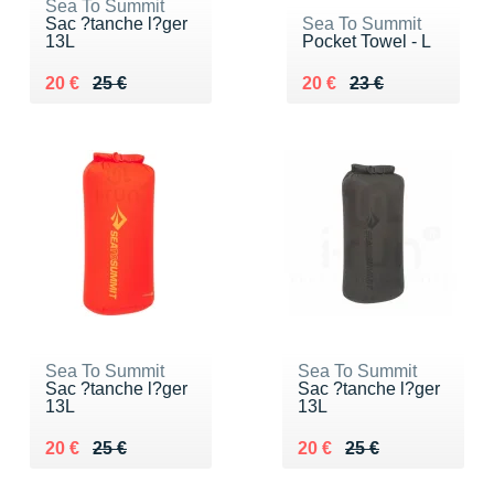
Sea To Summit
Sac ?tanche l?ger
Sea To Summit
13L
Pocket Towel - L
Au lieu de 25 €
Vendu 20 €
Au lieu de 23 €
Vendu 20 €
20 €
25 €
20 €
23 €
Sea To Summit
Sea To Summit
Sac ?tanche l?ger
Sac ?tanche l?ger
13L
13L
Au lieu de 25 €
Vendu 20 €
Au lieu de 25 €
Vendu 20 €
20 €
25 €
20 €
25 €