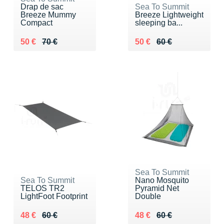
Drap de sac
Sea To Summit
Breeze Mummy
Breeze Lightweight
Compact
sleeping ba...
Au lieu de 70 €
Vendu 50 €
Au lieu de 60 €
Vendu 50 €
50 €
70 €
50 €
60 €
Sea To Summit
Sea To Summit
Nano Mosquito
TELOS TR2
Pyramid Net
LightFoot Footprint
Double
Au lieu de 60 €
Vendu 48 €
Au lieu de 60 €
Vendu 48 €
48 €
60 €
48 €
60 €