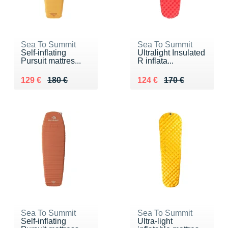
Sea To Summit
Sea To Summit
Self-inflating
Ultralight Insulated
Pursuit mattres...
R inflata...
Au lieu de 180 €
Vendu 129 €
Au lieu de 170 €
Vendu 124 €
129 €
180 €
124 €
170 €
Sea To Summit
Sea To Summit
Self-inflating
Ultra-light