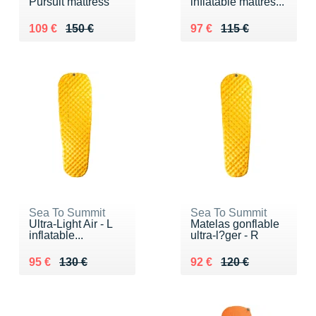
Pursuit mattress
inflatable mattres...
Au lieu de 150 €
Vendu 109 €
Au lieu de 115 €
Vendu 97 €
109 €
150 €
97 €
115 €
Sea To Summit
Sea To Summit
Ultra-Light Air - L
Matelas gonflable
inflatable...
ultra-l?ger - R
Au lieu de 130 €
Vendu 95 €
Au lieu de 120 €
Vendu 92 €
95 €
130 €
92 €
120 €