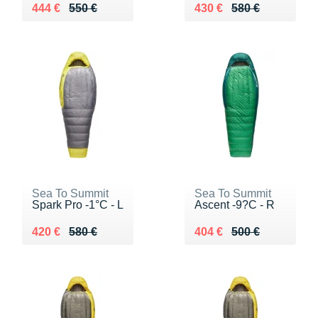
Au lieu de 550 €
Vendu 444 €
Au lieu de 580 €
Vendu 430 €
444 €
550 €
430 €
580 €
Sea To Summit
Sea To Summit
Spark Pro -1°C - L
Ascent -9?C - R
Au lieu de 580 €
Vendu 420 €
Au lieu de 500 €
Vendu 404 €
420 €
580 €
404 €
500 €