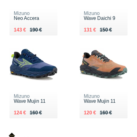
Mizuno
Mizuno
Neo Accera
Wave Daichi 9
Au lieu de 190 €
Vendu 143 €
Au lieu de 150 €
Vendu 131 €
143 €
190 €
131 €
150 €
Mizuno
Mizuno
Wave Mujin 11
Wave Mujin 11
Au lieu de 160 €
Vendu 124 €
Au lieu de 160 €
Vendu 120 €
124 €
160 €
120 €
160 €