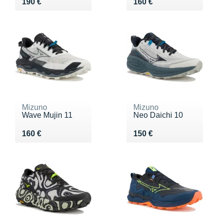
Vendu 190 €
Vendu 160 €
190 €
160 €
Mizuno
Mizuno
Wave Mujin 11
Neo Daichi 10
Vendu 160 €
Vendu 150 €
160 €
150 €