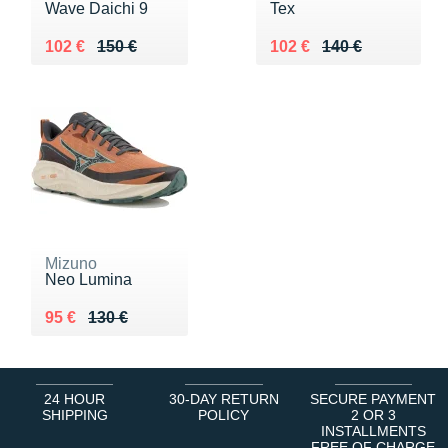
Wave Daichi 9
Tex
Au lieu de 150 €
Vendu 102 €
Au lieu de 140 €
Vendu 102 €
102 €
150 €
102 €
140 €
Mizuno
Neo Lumina
Au lieu de 130 €
Vendu 95 €
95 €
130 €
24 HOUR
30-DAY RETURN
SECURE PAYMENT
SHIPPING
POLICY
2 OR 3
INSTALLMENTS
FREE OF CHARGE