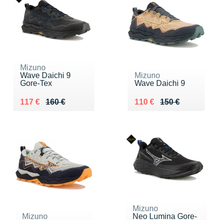
Mizuno
Wave Daichi 9
Mizuno
Gore-Tex
Wave Daichi 9
Au lieu de 160 €
Vendu 117 €
Au lieu de 150 €
Vendu 110 €
117 €
160 €
110 €
150 €
Mizuno
Mizuno
Neo Lumina Gore-