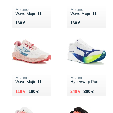
Mizuno
Mizuno
Wave Mujin 11
Wave Mujin 11
Vendu 160 €
Vendu 160 €
160 €
160 €
Mizuno
Mizuno
Wave Mujin 11
Hyperwarp Pure
Au lieu de 160 €
Vendu 118 €
Au lieu de 300 €
Vendu 240 €
118 €
160 €
240 €
300 €