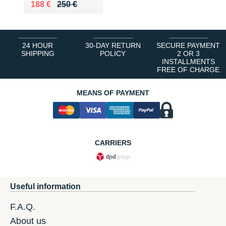
Au lieu de 250 €
Vendu 188 €
188 €
250 €
24 HOUR
30-DAY RETURN
SECURE PAYMENT
SHIPPING
POLICY
2 OR 3
INSTALLMENTS
FREE OF CHARGE
MEANS OF PAYMENT
CARRIERS
Useful information
F.A.Q.
About us