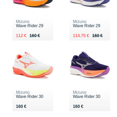
Mizuno
Mizuno
Wave Rider 29
Wave Rider 29
Au lieu de 160 €
Vendu 112 €
Au lieu de 160 €
Vendu 114.75 €
112 €
160 €
114.75 €
160 €
Mizuno
Mizuno
Wave Rider 30
Wave Rider 30
Vendu 160 €
Vendu 160 €
160 €
160 €