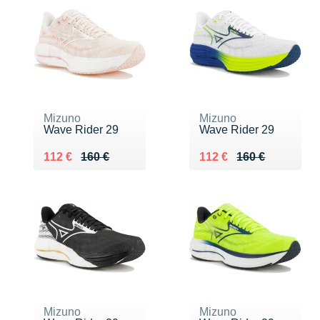
Mizuno
Mizuno
Wave Rider 29
Wave Rider 29
Au lieu de 160 €
Vendu 112 €
Au lieu de 160 €
Vendu 112 €
112 €
160 €
112 €
160 €
Mizuno
Mizuno