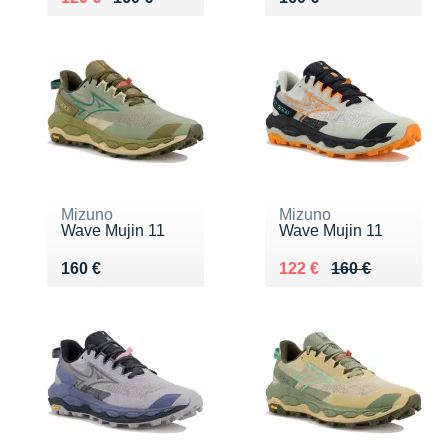
Mizuno
Mizuno
Wave Mujin 11
Wave Mujin 11
Vendu 160 €
Au lieu de 160 €
Vendu 122 €
160 €
122 €
160 €