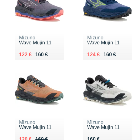
Mizuno
Mizuno
Wave Mujin 11
Wave Mujin 11
Au lieu de 160 €
Vendu 122 €
Au lieu de 160 €
Vendu 124 €
122 €
160 €
124 €
160 €
Mizuno
Mizuno
Wave Mujin 11
Wave Mujin 11
Au lieu de 160 €
Vendu 120 €
Vendu 160 €
120 €
160 €
160 €