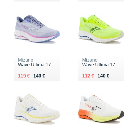
Mizuno
Mizuno
Wave Ultima 17
Wave Ultima 17
Au lieu de 140 €
Vendu 119 €
Au lieu de 140 €
Vendu 112 €
119 €
140 €
112 €
140 €