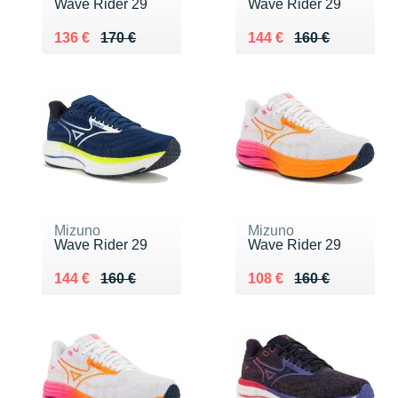
Wave Rider 29
Wave Rider 29
Au lieu de 170 €
Vendu 136 €
Au lieu de 160 €
Vendu 144 €
136 €
170 €
144 €
160 €
Mizuno
Mizuno
Wave Rider 29
Wave Rider 29
Au lieu de 160 €
Vendu 144 €
Au lieu de 160 €
Vendu 108 €
144 €
160 €
108 €
160 €