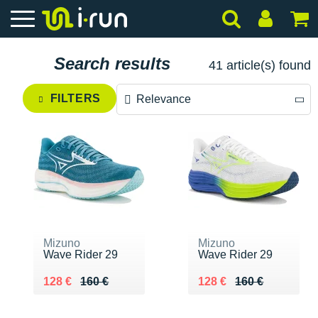
Search results
41 article(s) found
FILTERS
Relevance
Relevance
Price descending
Price ascending
Mizuno
Mizuno
Wave Rider 29
Wave Rider 29
Au lieu de 160 €
Vendu 128 €
Au lieu de 160 €
Vendu 128 €
128 €
160 €
128 €
160 €