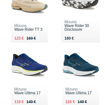
Mizuno
Mizuno
Wave Rider 30
Wave Rider TT 3
Disclosure
Au lieu de 160 €
Vendu 123 €
Vendu 160 €
123 €
160 €
160 €
Mizuno
Mizuno
Wave Ultima 17
Wave Ultima 17
Au lieu de 140 €
Vendu 119 €
Au lieu de 140 €
Vendu 126 €
119 €
140 €
126 €
140 €