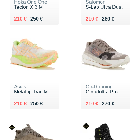
Hoka One One
Salomon
Tecton X 3 M
S-Lab Ultra Dust
Au lieu de 250 €
Vendu 210 €
Au lieu de 280 €
Vendu 210 €
210 €
250 €
210 €
280 €
Asics
On-Running
Metafuji Trail M
Cloudultra Pro
Au lieu de 250 €
Vendu 210 €
Au lieu de 270 €
Vendu 210 €
210 €
250 €
210 €
270 €