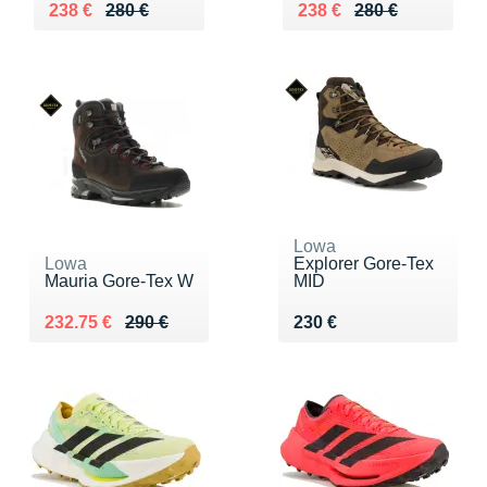
Au lieu de 280 €
Vendu 238 €
Au lieu de 280 €
Vendu 238 €
238 €
280 €
238 €
280 €
Lowa
Lowa
Explorer Gore-Tex
Mauria Gore-Tex W
MID
Au lieu de 290 €
Vendu 232.75 €
Vendu 230 €
232.75 €
290 €
230 €