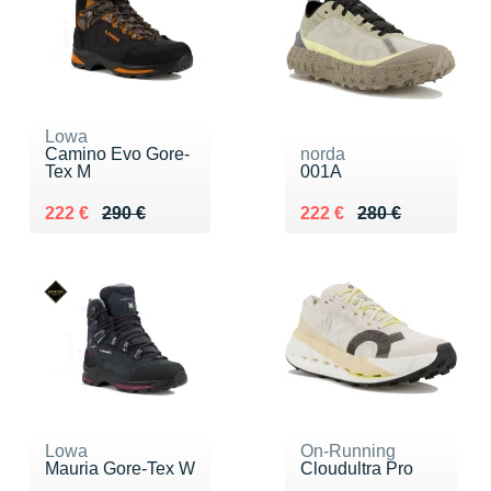
Lowa
Camino Evo Gore-
norda
Tex M
001A
Au lieu de 290 €
Vendu 222 €
Au lieu de 280 €
Vendu 222 €
222 €
290 €
222 €
280 €
Lowa
On-Running
Mauria Gore-Tex W
Cloudultra Pro