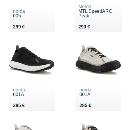
Merrell
norda
MTL SpeedARC
005
Peak
Vendu 299 €
Vendu 290 €
299 €
290 €
norda
norda
001A
001A
Vendu 285 €
Vendu 285 €
285 €
285 €