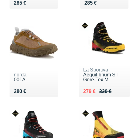
Vendu 285 €
Vendu 285 €
285 €
285 €
La Sportiva
norda
Aequilibrium ST
001A
Gore-Tex M
Vendu 280 €
Au lieu de 330 €
Vendu 279 €
280 €
279 €
330 €