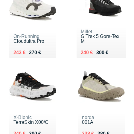
Millet
On-Running
G Trek 5 Gore-Tex
Cloudultra Pro
M
Au lieu de 270 €
Vendu 243 €
Au lieu de 300 €
Vendu 240 €
243 €
270 €
240 €
300 €
X-Bionic
norda
TerraSkin X00/C
001A
Au lieu de 300 €
Vendu 240 €
Au lieu de 280 €
Vendu 238 €
240 €
300 €
238 €
280 €