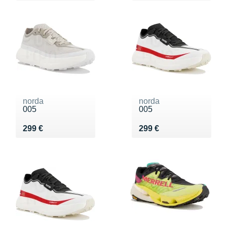
norda
norda
005
005
Vendu 299 €
Vendu 299 €
299 €
299 €