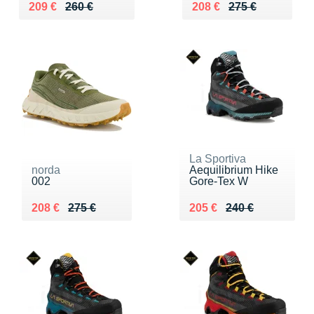
Au lieu de 260 €
Vendu 209 €
Au lieu de 275 €
Vendu 208 €
209 €
260 €
208 €
275 €
La Sportiva
norda
Aequilibrium Hike
002
Gore-Tex W
Au lieu de 275 €
Vendu 208 €
Au lieu de 240 €
Vendu 205 €
208 €
275 €
205 €
240 €