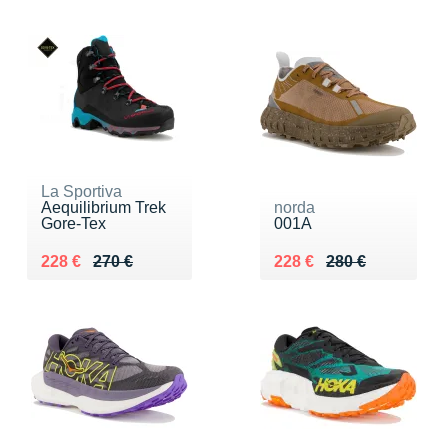
La Sportiva
Aequilibrium Trek
norda
Gore-Tex
001A
Au lieu de 270 €
Vendu 228 €
Au lieu de 280 €
Vendu 228 €
228 €
270 €
228 €
280 €