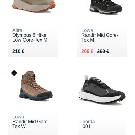
Altra
Lowa
Olympus 6 Hike
Randir Mid Gore-
Low Gore-Tex M
Tex M
Vendu 210 €
Au lieu de 260 €
Vendu 209 €
210 €
209 €
260 €
Lowa
Randir Mid Gore-
norda
Tex W
001