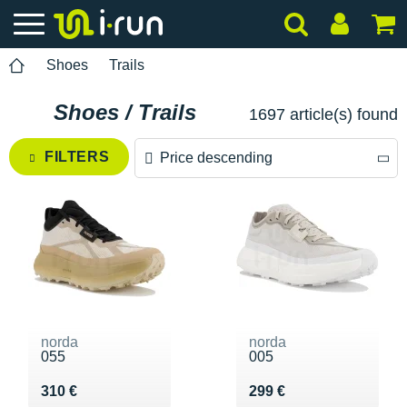
Shoes
Trails
Shoes / Trails
1697 article(s) found
FILTERS
Price descending
Price descending
Price ascending
norda
norda
055
005
Vendu 310 €
Vendu 299 €
310 €
299 €