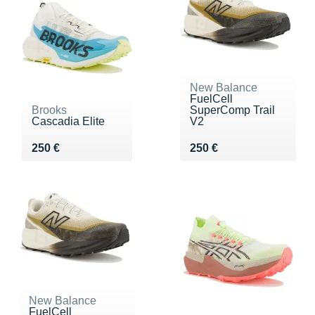
New Balance
FuelCell
Brooks
SuperComp Trail
Cascadia Elite
V2
Vendu 250 €
Vendu 250 €
250 €
250 €
New Balance
FuelCell