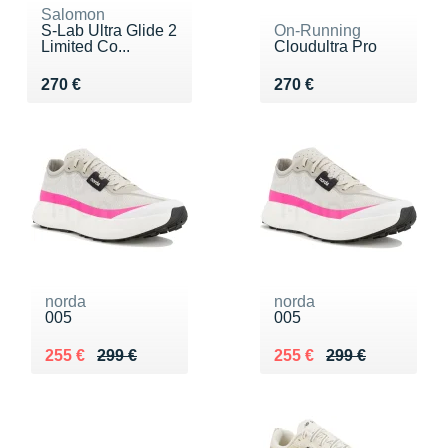
Salomon
S-Lab Ultra Glide 2
On-Running
Limited Co...
Cloudultra Pro
Vendu 270 €
Vendu 270 €
270 €
270 €
norda
norda
005
005
Au lieu de 299 €
Vendu 255 €
Au lieu de 299 €
Vendu 255 €
255 €
299 €
255 €
299 €