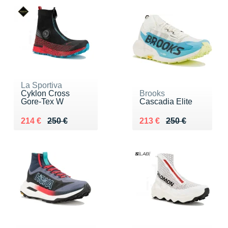
La Sportiva
Cyklon Cross
Brooks
Gore-Tex W
Cascadia Elite
Au lieu de 250 €
Vendu 214 €
Au lieu de 250 €
Vendu 213 €
214 €
250 €
213 €
250 €