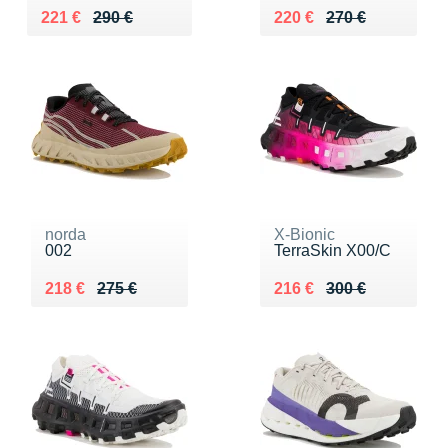
Au lieu de 290 €
Vendu 221 €
Au lieu de 270 €
Vendu 220 €
221 €
290 €
220 €
270 €
norda
X-Bionic
002
TerraSkin X00/C
Au lieu de 275 €
Vendu 218 €
Au lieu de 300 €
Vendu 216 €
218 €
275 €
216 €
300 €