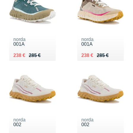
norda
norda
001A
001A
Au lieu de 285 €
Vendu 238 €
Au lieu de 285 €
Vendu 238 €
238 €
285 €
238 €
285 €
norda
norda
002
002