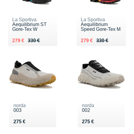
La Sportiva
La Sportiva
Aequilibrium ST
Aequilibrium
Gore-Tex W
Speed Gore-Tex M
Au lieu de 330 €
Vendu 279 €
Au lieu de 330 €
Vendu 279 €
279 €
330 €
279 €
330 €
norda
norda
003
002
Vendu 275 €
Vendu 275 €
275 €
275 €