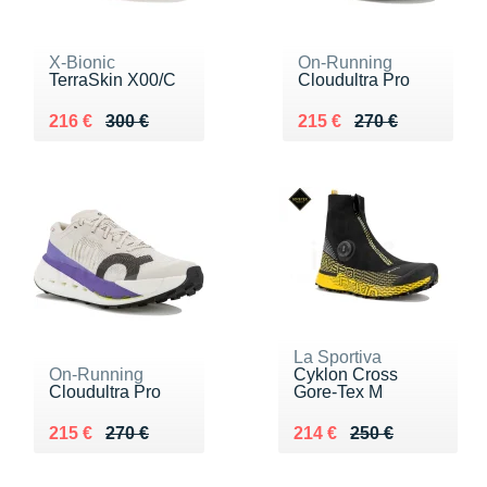
X-Bionic
On-Running
TerraSkin X00/C
Cloudultra Pro
Au lieu de 300 €
Vendu 216 €
Au lieu de 270 €
Vendu 215 €
216 €
300 €
215 €
270 €
La Sportiva
On-Running
Cyklon Cross
Cloudultra Pro
Gore-Tex M
Au lieu de 270 €
Vendu 215 €
Au lieu de 250 €
Vendu 214 €
215 €
270 €
214 €
250 €