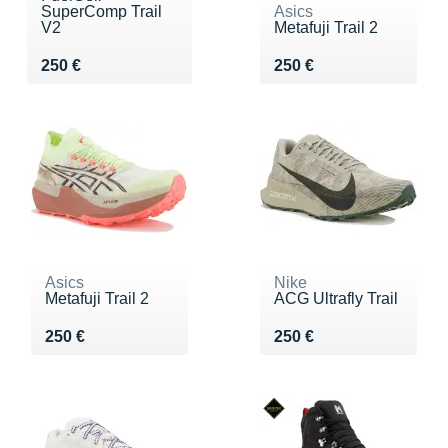
SuperComp Trail
Asics
V2
Metafuji Trail 2
Vendu 250 €
Vendu 250 €
250 €
250 €
Asics
Nike
Metafuji Trail 2
ACG Ultrafly Trail
Vendu 250 €
Vendu 250 €
250 €
250 €