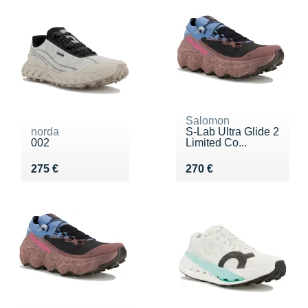
Salomon
norda
S-Lab Ultra Glide 2
002
Limited Co...
Vendu 275 €
Vendu 270 €
275 €
270 €