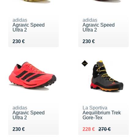
adidas
adidas
Agravic Speed
Agravic Speed
Ultra 2
Ultra 2
Vendu 230 €
Vendu 230 €
230 €
230 €
adidas
La Sportiva
Agravic Speed
Aequilibrium Trek
Ultra 2
Gore-Tex
Vendu 230 €
Au lieu de 270 €
Vendu 228 €
230 €
228 €
270 €