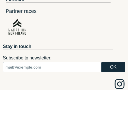
Partner races
Stay in touch
Subscribe to newsletter:
FILTERS
i-Run.fr
i-Run.it
i-Run.ie
i-Run.es