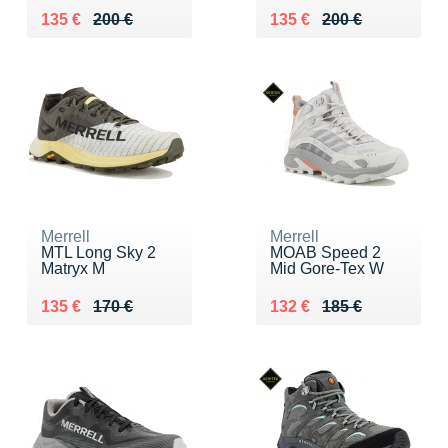
Au lieu de 200 €
Vendu 135 €
Au lieu de 200 €
Vendu 135 €
135 €
200 €
135 €
200 €
Merrell
Merrell
MTL Long Sky 2
MOAB Speed 2
Matryx M
Mid Gore-Tex W
Au lieu de 170 €
Vendu 135 €
Au lieu de 185 €
Vendu 132 €
135 €
170 €
132 €
185 €