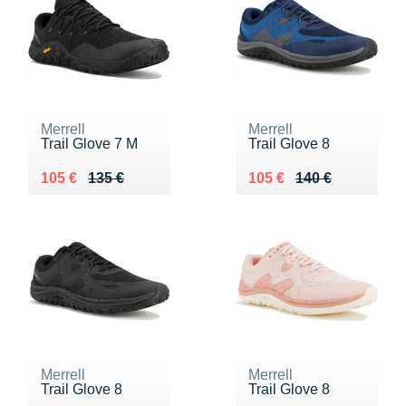
Merrell
Merrell
Trail Glove 7 M
Trail Glove 8
Au lieu de 135 €
Vendu 105 €
Au lieu de 140 €
Vendu 105 €
105 €
135 €
105 €
140 €
Merrell
Merrell
Trail Glove 8
Trail Glove 8