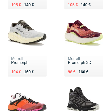
Au lieu de 140 €
Vendu 105 €
Au lieu de 140 €
Vendu 105 €
105 €
140 €
105 €
140 €
Merrell
Merrell
Promorph
Promorph 3D
Au lieu de 160 €
Vendu 104 €
Au lieu de 160 €
Vendu 98 €
104 €
160 €
98 €
160 €