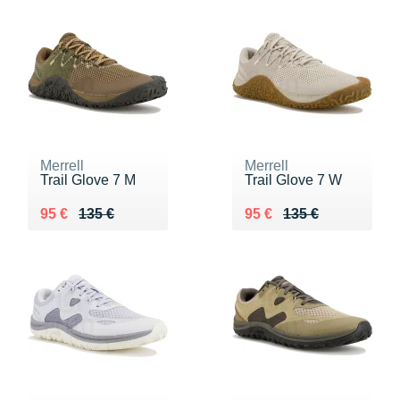
Merrell
Merrell
Trail Glove 7 M
Trail Glove 7 W
Au lieu de 135 €
Vendu 95 €
Au lieu de 135 €
Vendu 95 €
95 €
135 €
95 €
135 €