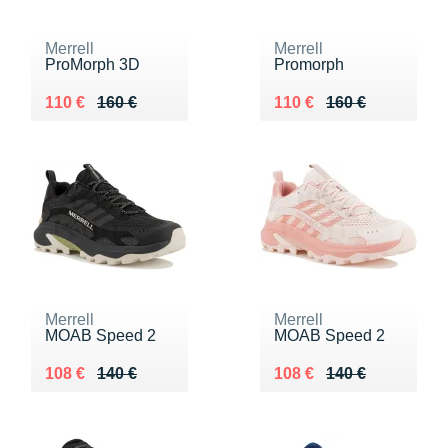
Merrell
Merrell
ProMorph 3D
Promorph
Au lieu de 160 €
Vendu 110 €
Au lieu de 160 €
Vendu 110 €
110 €
160 €
110 €
160 €
Merrell
Merrell
MOAB Speed 2
MOAB Speed 2
Au lieu de 140 €
Vendu 108 €
Au lieu de 140 €
Vendu 108 €
108 €
140 €
108 €
140 €