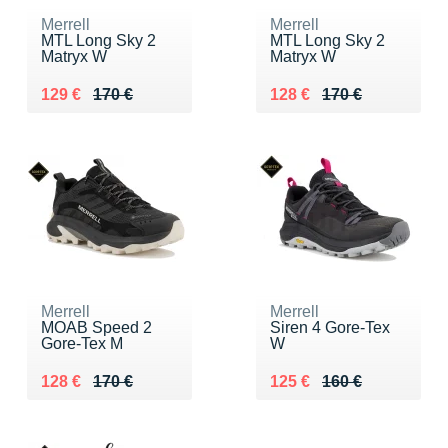
Merrell
Merrell
MTL Long Sky 2
MTL Long Sky 2
Matryx W
Matryx W
Au lieu de 170 €
Vendu 129 €
Au lieu de 170 €
Vendu 128 €
129 €
170 €
128 €
170 €
Merrell
Merrell
MOAB Speed 2
Siren 4 Gore-Tex
Gore-Tex M
W
Au lieu de 170 €
Vendu 128 €
Au lieu de 160 €
Vendu 125 €
128 €
170 €
125 €
160 €