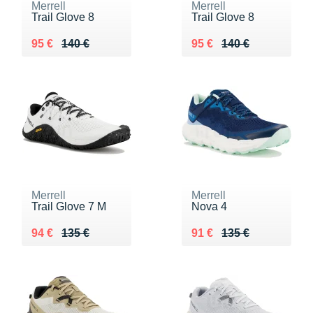
Merrell
Merrell
Trail Glove 8
Trail Glove 8
Au lieu de 140 €
Vendu 95 €
Au lieu de 140 €
Vendu 95 €
95 €
140 €
95 €
140 €
Merrell
Merrell
Trail Glove 7 M
Nova 4
Au lieu de 135 €
Vendu 94 €
Au lieu de 135 €
Vendu 91 €
94 €
135 €
91 €
135 €