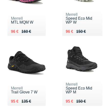
Merrell
Merrell
Speed Eco Mid
MTL MQM W
WP W
Au lieu de 160 €
Vendu 96 €
Au lieu de 150 €
Vendu 96 €
96 €
160 €
96 €
150 €
Merrell
Merrell
Speed Eco Mid
Trail Glove 7 W
WP M
Au lieu de 135 €
Vendu 95 €
Au lieu de 150 €
Vendu 95 €
95 €
135 €
95 €
150 €