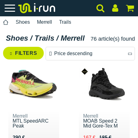
Shoes
Merrell
Trails
Shoes / Trails / Merrell
76 article(s) found
FILTERS
Price descending
Price descending
Price ascending
Merrell
Merrell
MTL SpeedARC
MOAB Speed 2
Peak
Mid Gore-Tex M
Vendu 290 €
Au lieu de 185 €
Vendu 167 €
290 €
167 €
185 €