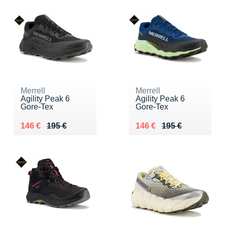
Merrell
Merrell
Agility Peak 6
Agility Peak 6
Gore-Tex
Gore-Tex
Au lieu de 195 €
Vendu 146 €
Au lieu de 195 €
Vendu 146 €
146 €
195 €
146 €
195 €