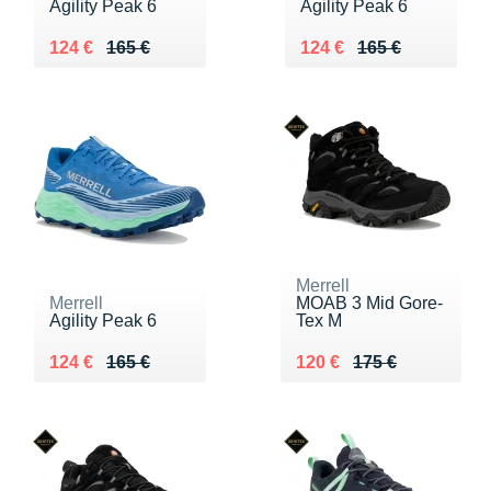
Agility Peak 6
Agility Peak 6
Au lieu de 165 €
Vendu 124 €
Au lieu de 165 €
Vendu 124 €
124 €
165 €
124 €
165 €
Merrell
Merrell
MOAB 3 Mid Gore-
Agility Peak 6
Tex M
Au lieu de 165 €
Vendu 124 €
Au lieu de 175 €
Vendu 120 €
124 €
165 €
120 €
175 €