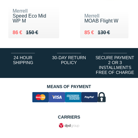
Merrell
Speed Eco Mid
Merrell
WP M
MOAB Flight W
Au lieu de 150 €
Vendu 86 €
Au lieu de 130 €
Vendu 85 €
86 €
150 €
85 €
130 €
24 HOUR
30-DAY RETURN
SECURE PAYMENT
SHIPPING
POLICY
2 OR 3
INSTALLMENTS
FREE OF CHARGE
MEANS OF PAYMENT
CARRIERS