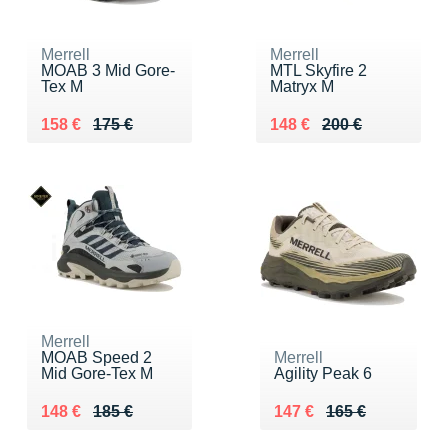
Merrell
Merrell
MOAB 3 Mid Gore-
MTL Skyfire 2
Tex M
Matryx M
Au lieu de 175 €
Vendu 158 €
Au lieu de 200 €
Vendu 148 €
158 €
175 €
148 €
200 €
Merrell
MOAB Speed 2
Merrell
Mid Gore-Tex M
Agility Peak 6
Au lieu de 185 €
Vendu 148 €
Au lieu de 165 €
Vendu 147 €
148 €
185 €
147 €
165 €