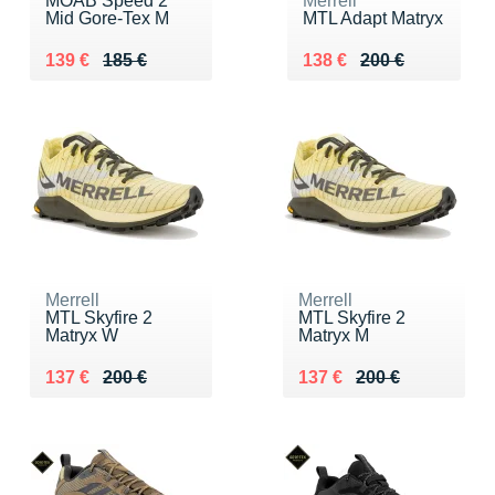
MOAB Speed 2
Merrell
Mid Gore-Tex M
MTL Adapt Matryx
Au lieu de 185 €
Vendu 139 €
Au lieu de 200 €
Vendu 138 €
139 €
185 €
138 €
200 €
Merrell
Merrell
MTL Skyfire 2
MTL Skyfire 2
Matryx W
Matryx M
Au lieu de 200 €
Vendu 137 €
Au lieu de 200 €
Vendu 137 €
137 €
200 €
137 €
200 €