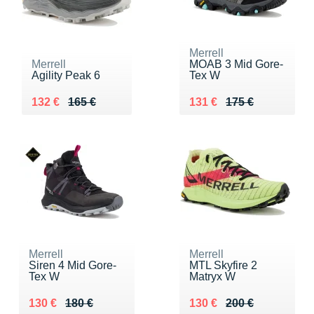
Merrell
Merrell
MOAB 3 Mid Gore-
Agility Peak 6
Tex W
Au lieu de 165 €
Vendu 132 €
Au lieu de 175 €
Vendu 131 €
132 €
165 €
131 €
175 €
Merrell
Merrell
Siren 4 Mid Gore-
MTL Skyfire 2
Tex W
Matryx W
Au lieu de 180 €
Vendu 130 €
Au lieu de 200 €
Vendu 130 €
130 €
180 €
130 €
200 €