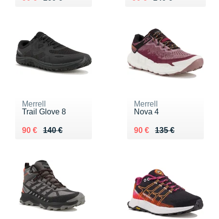
Merrell
Merrell
Trail Glove 8
Nova 4
Au lieu de 140 €
Vendu 90 €
Au lieu de 135 €
Vendu 90 €
90 €
140 €
90 €
135 €