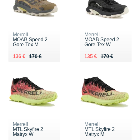
Merrell
Merrell
MOAB Speed 2
MOAB Speed 2
Gore-Tex M
Gore-Tex W
Au lieu de 170 €
Vendu 136 €
Au lieu de 170 €
Vendu 135 €
136 €
170 €
135 €
170 €
Merrell
Merrell
MTL Skyfire 2
MTL Skyfire 2
Matryx W
Matryx M