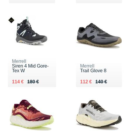
Merrell
Siren 4 Mid Gore-
Merrell
Tex W
Trail Glove 8
Au lieu de 180 €
Vendu 114 €
Au lieu de 140 €
Vendu 112 €
114 €
180 €
112 €
140 €