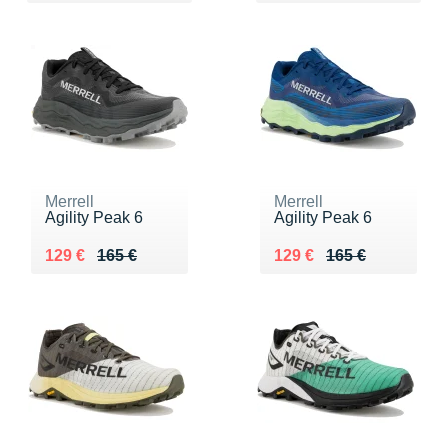
Merrell
Merrell
Agility Peak 6
Agility Peak 6
Au lieu de 165 €
Vendu 129 €
Au lieu de 165 €
Vendu 129 €
129 €
165 €
129 €
165 €