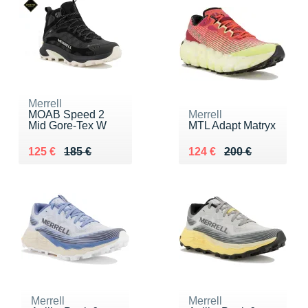
Merrell
MOAB Speed 2
Merrell
Mid Gore-Tex W
MTL Adapt Matryx
Au lieu de 185 €
Vendu 125 €
Au lieu de 200 €
Vendu 124 €
125 €
185 €
124 €
200 €
Merrell
Merrell