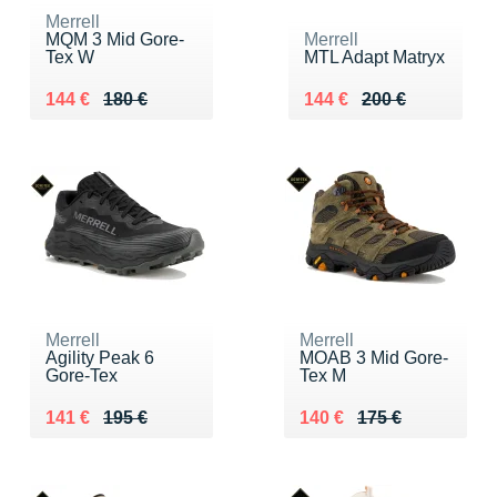
Merrell
MQM 3 Mid Gore-
Merrell
Tex W
MTL Adapt Matryx
Au lieu de 180 €
Vendu 144 €
Au lieu de 200 €
Vendu 144 €
144 €
180 €
144 €
200 €
Merrell
Merrell
Agility Peak 6
MOAB 3 Mid Gore-
Gore-Tex
Tex M
Au lieu de 195 €
Vendu 141 €
Au lieu de 175 €
Vendu 140 €
141 €
195 €
140 €
175 €