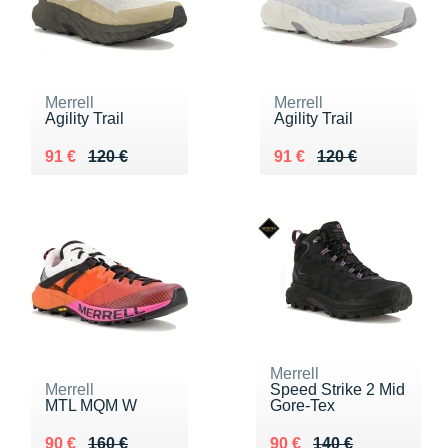
Merrell
Merrell
Agility Trail
Agility Trail
Au lieu de 120 €
Vendu 91 €
Au lieu de 120 €
Vendu 91 €
91 €
120 €
91 €
120 €
Merrell
Merrell
Speed Strike 2 Mid
MTL MQM W
Gore-Tex
Au lieu de 160 €
Vendu 90 €
Au lieu de 140 €
Vendu 90 €
90 €
160 €
90 €
140 €