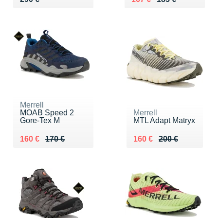
Merrell
MOAB Speed 2
Merrell
Gore-Tex M
MTL Adapt Matryx
Au lieu de 170 €
Vendu 160 €
Au lieu de 200 €
Vendu 160 €
160 €
170 €
160 €
200 €