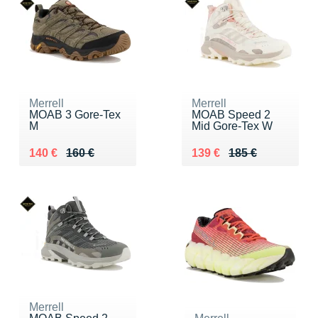
Merrell
Merrell
MOAB 3 Gore-Tex
MOAB Speed 2
M
Mid Gore-Tex W
Au lieu de 160 €
Vendu 140 €
Au lieu de 185 €
Vendu 139 €
140 €
160 €
139 €
185 €
Merrell