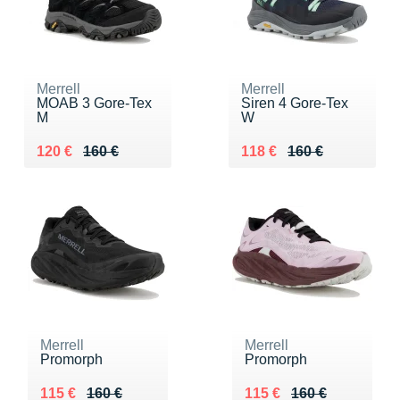
Merrell
Merrell
MOAB 3 Gore-Tex
Siren 4 Gore-Tex
M
W
Au lieu de 160 €
Vendu 120 €
Au lieu de 160 €
Vendu 118 €
120 €
160 €
118 €
160 €
Merrell
Merrell
Promorph
Promorph
Au lieu de 160 €
Vendu 115 €
Au lieu de 160 €
Vendu 115 €
115 €
160 €
115 €
160 €