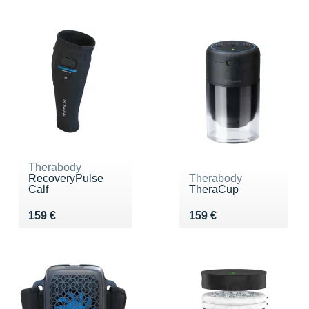
Therabody
RecoveryPulse
Therabody
Calf
TheraCup
Vendu 159 €
Vendu 159 €
159 €
159 €