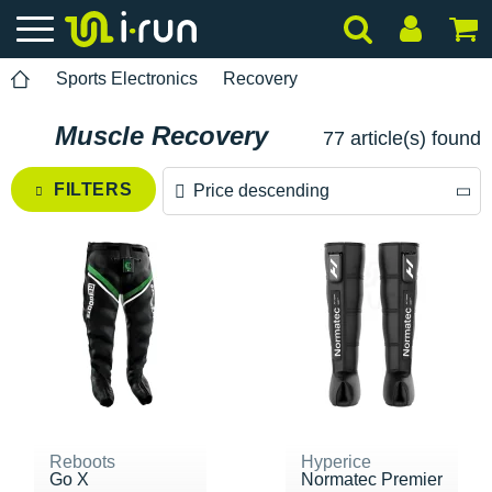
Sports Electronics
Recovery
Muscle Recovery
77 article(s) found
FILTERS
Price descending
Price descending
Price ascending
Reboots
Hyperice
Go X
Normatec Premier