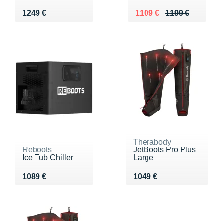
Vendu 1249 €
Au lieu de 1199 €
Vendu 1109 €
1249 €
1109 €
1199 €
Therabody
Reboots
JetBoots Pro Plus
Ice Tub Chiller
Large
Vendu 1089 €
Vendu 1049 €
1089 €
1049 €