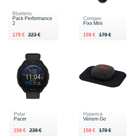
Bluetens
Pack Performance
Compex
2
Fixx Mini
Au lieu de 223 €
Vendu 179 €
Au lieu de 179 €
Vendu 159 €
179 €
223 €
159 €
179 €
Polar
Hyperice
Pacer
Venom Go
Au lieu de 239 €
Vendu 159 €
Au lieu de 179 €
Vendu 159 €
159 €
239 €
159 €
179 €