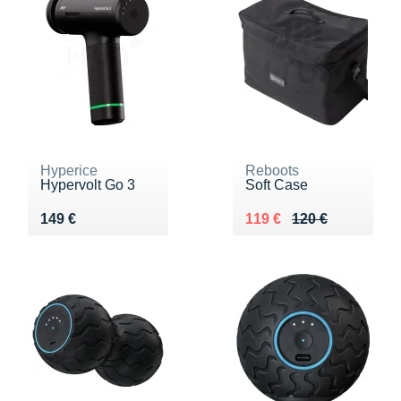
Hyperice
Reboots
Hypervolt Go 3
Soft Case
Vendu 149 €
Au lieu de 120 €
Vendu 119 €
149 €
119 €
120 €