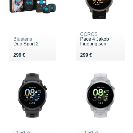
COROS
Bluetens
Pace 4 Jakob
Duo Sport 2
Ingebrigtsen
Vendu 299 €
Vendu 299 €
299 €
299 €
COROS
COROS