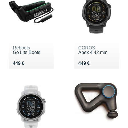
Reboots
COROS
Go Lite Boots
Apex 4 42 mm
Vendu 449 €
Vendu 449 €
449 €
449 €