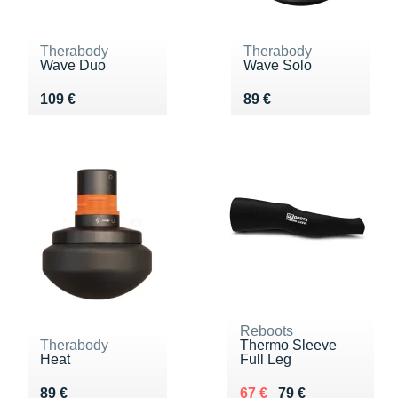
Therabody
Therabody
Wave Duo
Wave Solo
Vendu 109 €
Vendu 89 €
109 €
89 €
Reboots
Therabody
Thermo Sleeve
Heat
Full Leg
Vendu 89 €
Au lieu de 79 €
Vendu 67 €
89 €
67 €
79 €