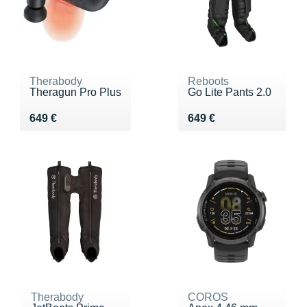
Therabody
Reboots
Theragun Pro Plus
Go Lite Pants 2.0
Vendu 649 €
Vendu 649 €
649 €
649 €
Therabody
COROS