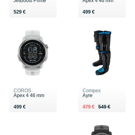
JetBoots Prime
Apex 4 46 mm
Vendu 529 €
Vendu 499 €
529 €
499 €
COROS
Compex
Apex 4 46 mm
Ayre
Vendu 499 €
Au lieu de 549 €
Vendu 479 €
499 €
479 €
549 €