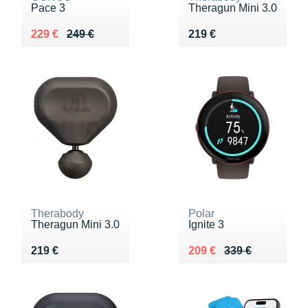
Pace 3
Theragun Mini 3.0
Au lieu de 249 €
Vendu 229 €
Vendu 219 €
229 €
249 €
219 €
Therabody
Polar
Theragun Mini 3.0
Ignite 3
Vendu 219 €
Au lieu de 339 €
Vendu 209 €
219 €
209 €
339 €