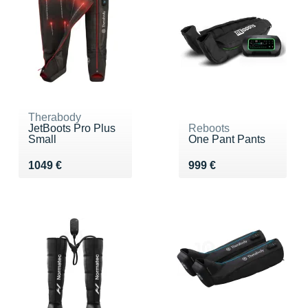
Therabody
JetBoots Pro Plus
Reboots
Small
One Pant Pants
Vendu 1049 €
Vendu 999 €
1049 €
999 €