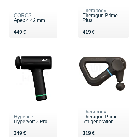
Therabody
COROS
Theragun Prime
Apex 4 42 mm
Plus
Vendu 449 €
Vendu 419 €
449 €
419 €
Therabody
Hyperice
Theragun Prime
Hypervolt 3 Pro
6th generation
Vendu 349 €
Vendu 319 €
349 €
319 €