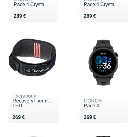
Pace 4 Crystal
Pace 4 Crystal
Vendu 289 €
Vendu 289 €
289 €
289 €
Therabody
RecoveryThermback
COROS
LED
Pace 4
Vendu 269 €
Vendu 269 €
269 €
269 €