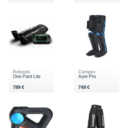
Reboots
Compex
One Pant Lite
Ayre Pro
Vendu 789 €
Vendu 749 €
789 €
749 €