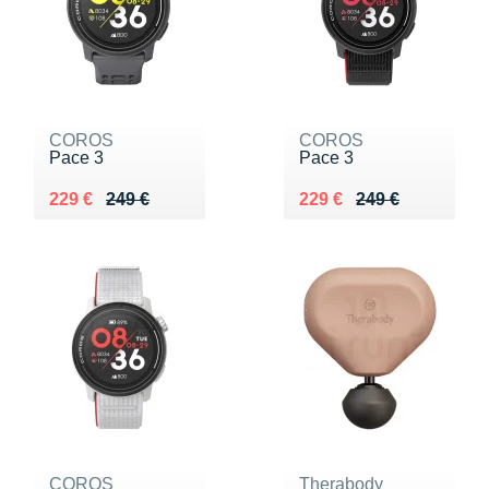
COROS
COROS
Pace 3
Pace 3
Au lieu de 249 €
Vendu 229 €
Au lieu de 249 €
Vendu 229 €
229 €
249 €
229 €
249 €
COROS
Therabody