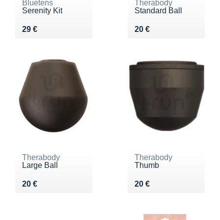
Bluetens
Therabody
Serenity Kit
Standard Ball
Vendu 29 €
Vendu 20 €
29 €
20 €
Therabody
Therabody
Large Ball
Thumb
Vendu 20 €
Vendu 20 €
20 €
20 €