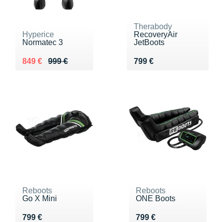
Therabody
Hyperice
RecoveryAir
Normatec 3
JetBoots
Au lieu de 999 €
Vendu 849 €
Vendu 799 €
849 €
999 €
799 €
Reboots
Reboots
Go X Mini
ONE Boots
Vendu 799 €
Vendu 799 €
799 €
799 €