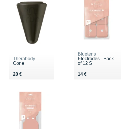
Bluetens
Therabody
Electrodes - Pack
Cone
of 12 S
Vendu 20 €
Vendu 14 €
20 €
14 €