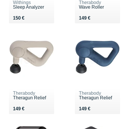
Withings
Therabody
Sleep Analyzer
Wave Roller
Vendu 150 €
Vendu 149 €
150 €
149 €
Therabody
Therabody
Theragun Relief
Theragun Relief
Vendu 149 €
Vendu 149 €
149 €
149 €