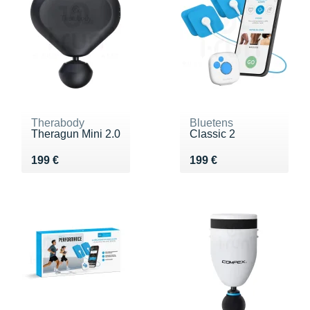
Therabody
Bluetens
Theragun Mini 2.0
Classic 2
Vendu 199 €
Vendu 199 €
199 €
199 €