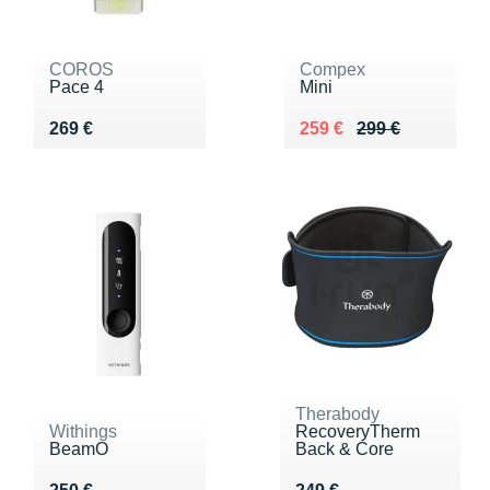
COROS
Compex
Pace 4
Mini
Vendu 269 €
Au lieu de 299 €
Vendu 259 €
269 €
259 €
299 €
Therabody
Withings
RecoveryTherm
BeamO
Back & Core
Vendu 250 €
Vendu 249 €