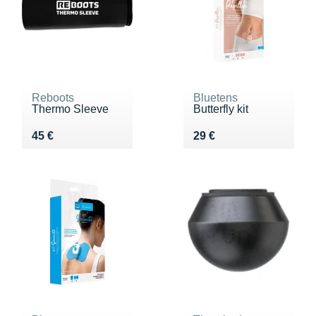
Reboots
Bluetens
Thermo Sleeve
Butterfly kit
Vendu 45 €
Vendu 29 €
45 €
29 €