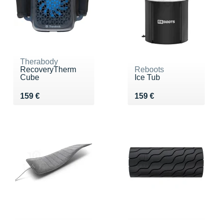
Therabody
RecoveryTherm
Reboots
Cube
Ice Tub
Vendu 159 €
Vendu 159 €
159 €
159 €