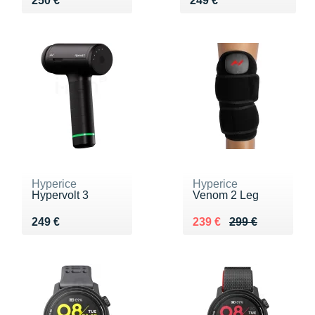
250 €
249 €
Hyperice
Hyperice
Hypervolt 3
Venom 2 Leg
Vendu 249 €
Au lieu de 299 €
Vendu 239 €
249 €
239 €
299 €