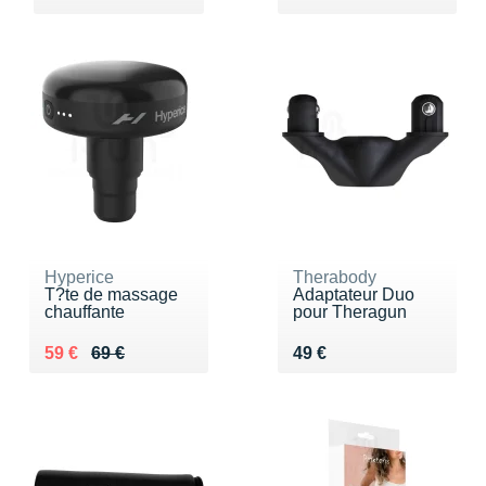
Hyperice
Therabody
T?te de massage
Adaptateur Duo
chauffante
pour Theragun
Au lieu de 69 €
Vendu 59 €
Vendu 49 €
59 €
69 €
49 €