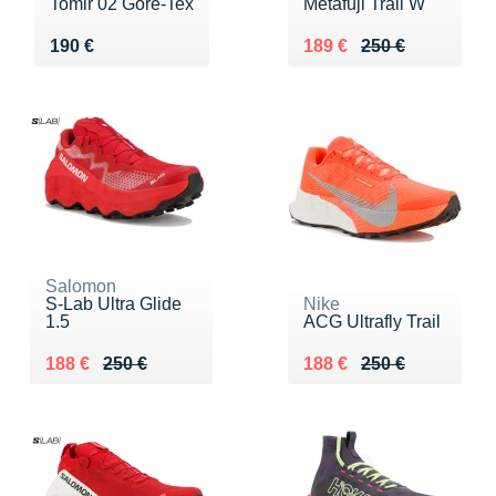
Tomir 02 Gore-Tex
Metafuji Trail W
Vendu 190 €
Au lieu de 250 €
Vendu 189 €
190 €
189 €
250 €
Salomon
S-Lab Ultra Glide
Nike
1.5
ACG Ultrafly Trail
Au lieu de 250 €
Vendu 188 €
Au lieu de 250 €
Vendu 188 €
188 €
250 €
188 €
250 €