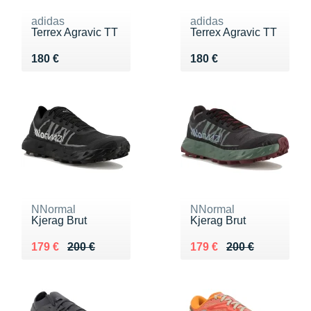
adidas
adidas
Terrex Agravic TT
Terrex Agravic TT
Vendu 180 €
Vendu 180 €
180 €
180 €
NNormal
NNormal
Kjerag Brut
Kjerag Brut
Au lieu de 200 €
Vendu 179 €
Au lieu de 200 €
Vendu 179 €
179 €
200 €
179 €
200 €