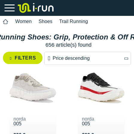
Women
Shoes
Trail Running
unning Shoes: Grip, Protection & Off
656 article(s) found
FILTERS
Price descending
Price descending
Price ascending
norda
norda
005
005