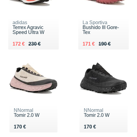
adidas
La Sportiva
Terrex Agravic
Bushido III Gore-
Speed Ultra W
Tex
Au lieu de 230 €
Vendu 172 €
Au lieu de 190 €
Vendu 171 €
172 €
230 €
171 €
190 €
NNormal
NNormal
Tomir 2.0 W
Tomir 2.0 W
Vendu 170 €
Vendu 170 €
170 €
170 €