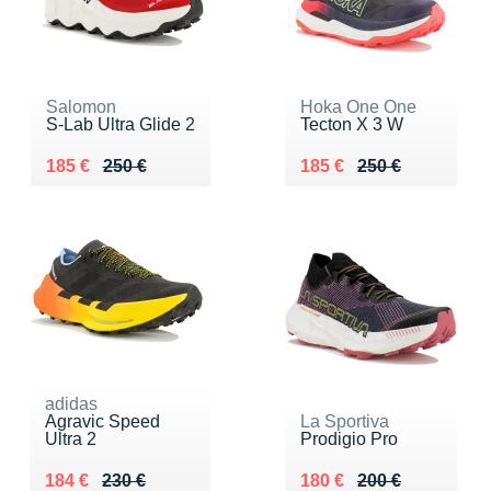
Salomon
Hoka One One
S-Lab Ultra Glide 2
Tecton X 3 W
Au lieu de 250 €
Vendu 185 €
Au lieu de 250 €
Vendu 185 €
185 €
250 €
185 €
250 €
adidas
Agravic Speed
La Sportiva
Ultra 2
Prodigio Pro
Au lieu de 230 €
Vendu 184 €
Au lieu de 200 €
Vendu 180 €
184 €
230 €
180 €
200 €