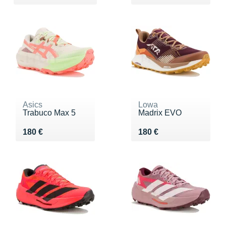
Asics
Lowa
Trabuco Max 5
Madrix EVO
Vendu 180 €
Vendu 180 €
180 €
180 €