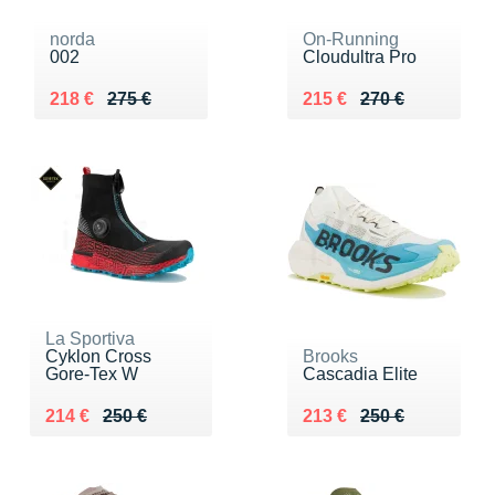
norda
On-Running
002
Cloudultra Pro
Au lieu de 275 €
Vendu 218 €
Au lieu de 270 €
Vendu 215 €
218 €
275 €
215 €
270 €
La Sportiva
Cyklon Cross
Brooks
Gore-Tex W
Cascadia Elite
Au lieu de 250 €
Vendu 214 €
Au lieu de 250 €
Vendu 213 €
214 €
250 €
213 €
250 €