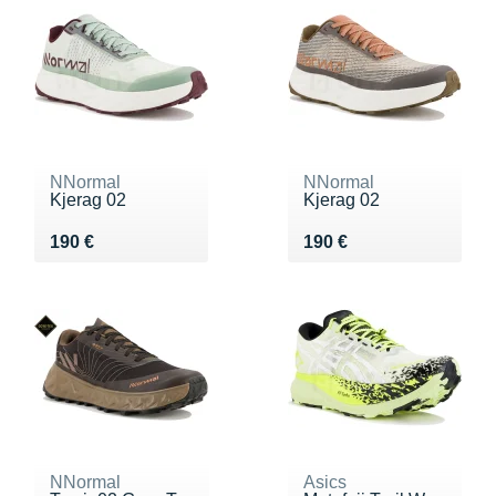
NNormal
NNormal
Kjerag 02
Kjerag 02
Vendu 190 €
Vendu 190 €
190 €
190 €
NNormal
Asics