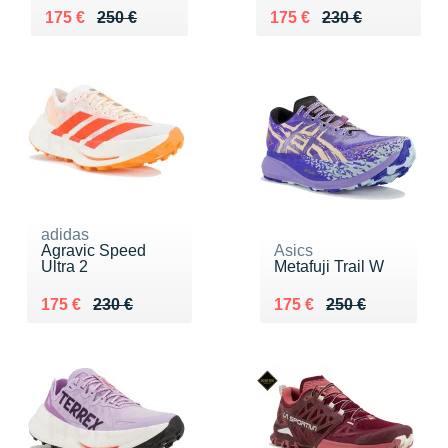
Au lieu de 250 €
Vendu 175 €
Au lieu de 230 €
Vendu 175 €
175 €
250 €
175 €
230 €
adidas
Agravic Speed
Asics
Ultra 2
Metafuji Trail W
Au lieu de 230 €
Vendu 175 €
Au lieu de 250 €
Vendu 175 €
175 €
230 €
175 €
250 €