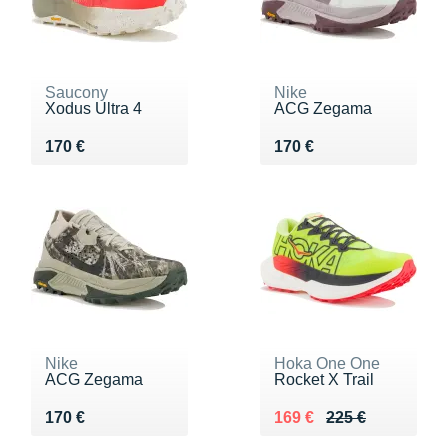
Saucony
Nike
Xodus Ultra 4
ACG Zegama
Vendu 170 €
Vendu 170 €
170 €
170 €
Nike
Hoka One One
ACG Zegama
Rocket X Trail
Vendu 170 €
Au lieu de 225 €
Vendu 169 €
170 €
169 €
225 €