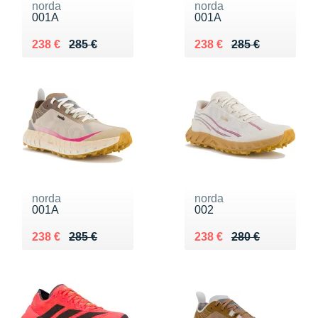
norda
norda
001A
001A
Au lieu de 285 €
Vendu 238 €
Au lieu de 285 €
Vendu 238 €
238 €
285 €
238 €
285 €
norda
norda
001A
002
Au lieu de 285 €
Vendu 238 €
Au lieu de 280 €
Vendu 238 €
238 €
285 €
238 €
280 €