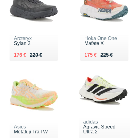
Arcteryx
Hoka One One
Sylan 2
Mafate X
Au lieu de 220 €
Vendu 176 €
Au lieu de 225 €
Vendu 175 €
176 €
220 €
175 €
225 €
adidas
Asics
Agravic Speed
Metafuji Trail W
Ultra 2