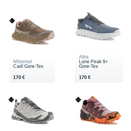
Altra
NNormal
Lone Peak 9+
Cadí Gore-Tex
Gore-Tex
Vendu 170 €
Vendu 170 €
170 €
170 €