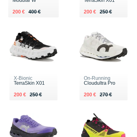
Modular W
TerraSkin X01
Au lieu de 400 €
Vendu 200 €
Au lieu de 250 €
Vendu 200 €
200 €
400 €
200 €
250 €
X-Bionic
On-Running
TerraSkin X01
Cloudultra Pro
Au lieu de 250 €
Vendu 200 €
Au lieu de 270 €
Vendu 200 €
200 €
250 €
200 €
270 €