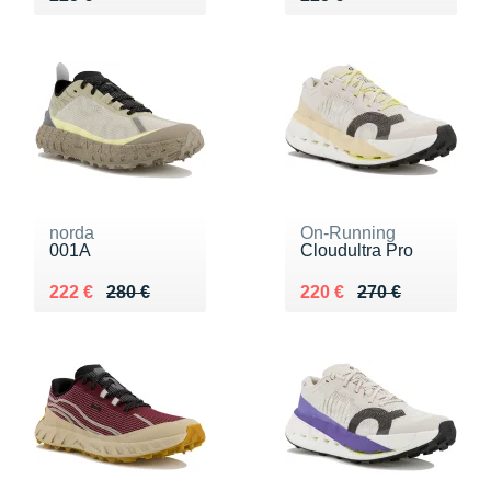
norda
On-Running
001A
Cloudultra Pro
Au lieu de 280 €
Vendu 222 €
Au lieu de 270 €
Vendu 220 €
222 €
280 €
220 €
270 €