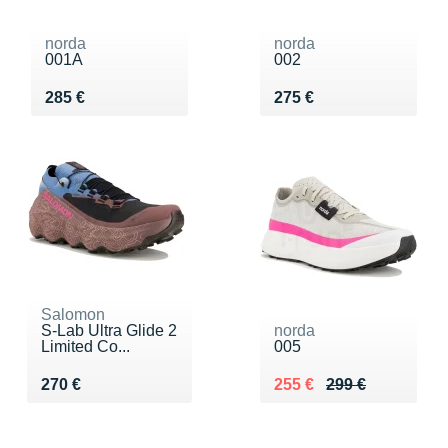
norda
norda
001A
002
Vendu 285 €
Vendu 275 €
285 €
275 €
Salomon
S-Lab Ultra Glide 2
norda
Limited Co...
005
Vendu 270 €
Au lieu de 299 €
Vendu 255 €
270 €
255 €
299 €