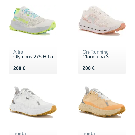
Altra
On-Running
Olympus 275 HiLo
Cloudultra 3
Vendu 200 €
Vendu 200 €
200 €
200 €
norda
norda