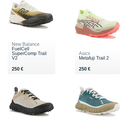
New Balance
FuelCell
SuperComp Trail
Asics
V2
Metafuji Trail 2
Vendu 250 €
Vendu 250 €
250 €
250 €