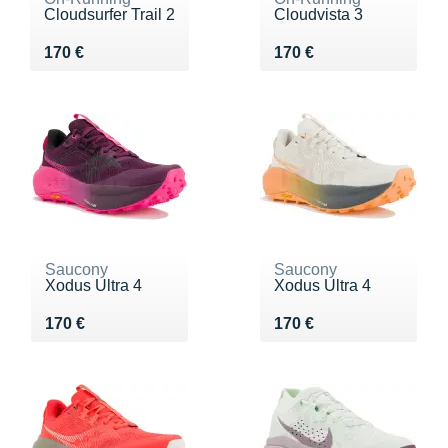
Cloudsurfer Trail 2
Cloudvista 3
Vendu 170 €
Vendu 170 €
170 €
170 €
Saucony
Saucony
Xodus Ultra 4
Xodus Ultra 4
Vendu 170 €
Vendu 170 €
170 €
170 €