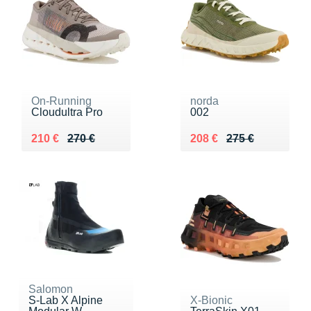
On-Running
norda
Cloudultra Pro
002
Au lieu de 270 €
Vendu 210 €
Au lieu de 275 €
Vendu 208 €
210 €
270 €
208 €
275 €
Salomon
S-Lab X Alpine
X-Bionic