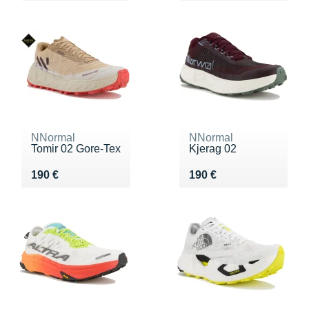
NNormal
NNormal
Tomir 02 Gore-Tex
Kjerag 02
Vendu 190 €
Vendu 190 €
190 €
190 €