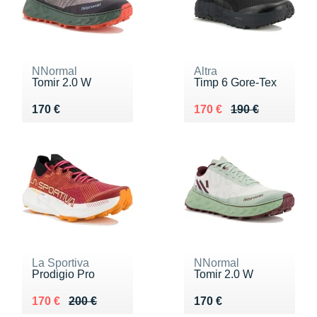
NNormal
Altra
Tomir 2.0 W
Timp 6 Gore-Tex
Vendu 170 €
Au lieu de 190 €
Vendu 170 €
170 €
170 €
190 €
La Sportiva
NNormal
Prodigio Pro
Tomir 2.0 W
Au lieu de 200 €
Vendu 170 €
Vendu 170 €
170 €
200 €
170 €