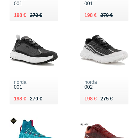
001
001
Au lieu de 270 €
Vendu 198 €
Au lieu de 270 €
Vendu 198 €
198 €
270 €
198 €
270 €
norda
norda
001
002
Au lieu de 270 €
Vendu 198 €
Au lieu de 275 €
Vendu 198 €
198 €
270 €
198 €
275 €