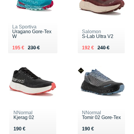
La Sportiva
Uragano Gore-Tex
Salomon
W
S-Lab Ultra V2
Au lieu de 230 €
Vendu 195 €
Au lieu de 240 €
Vendu 192 €
195 €
230 €
192 €
240 €
NNormal
NNormal
Kjerag 02
Tomir 02 Gore-Tex
Vendu 190 €
Vendu 190 €
190 €
190 €