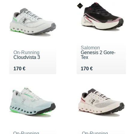
Salomon
On-Running
Genesis 2 Gore-
Cloudvista 3
Tex
Vendu 170 €
Vendu 170 €
170 €
170 €
On-Running
On-Running