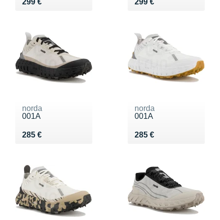
Vendu 299 €
Vendu 299 €
299 €
299 €
norda
norda
001A
001A
Vendu 285 €
Vendu 285 €
285 €
285 €