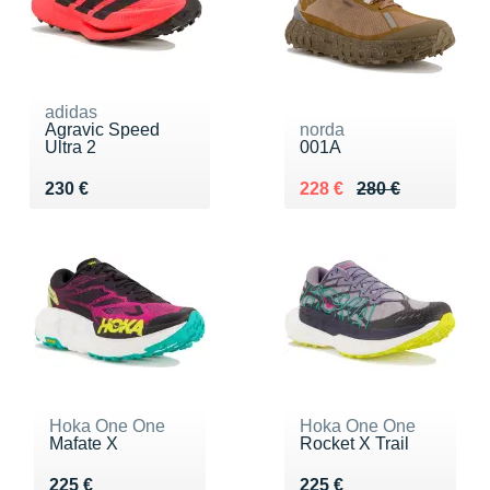
adidas
Agravic Speed
norda
Ultra 2
001A
Vendu 230 €
Au lieu de 280 €
Vendu 228 €
230 €
228 €
280 €
Hoka One One
Hoka One One
Mafate X
Rocket X Trail
Vendu 225 €
Vendu 225 €
225 €
225 €