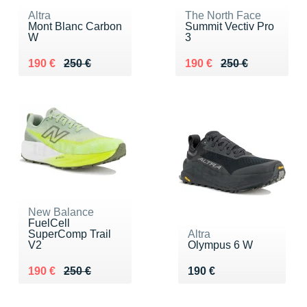
Altra
The North Face
Mont Blanc Carbon
Summit Vectiv Pro
W
3
Au lieu de 250 €
Vendu 190 €
Au lieu de 250 €
Vendu 190 €
190 €
250 €
190 €
250 €
New Balance
FuelCell
SuperComp Trail
Altra
V2
Olympus 6 W
Au lieu de 250 €
Vendu 190 €
Vendu 190 €
190 €
250 €
190 €