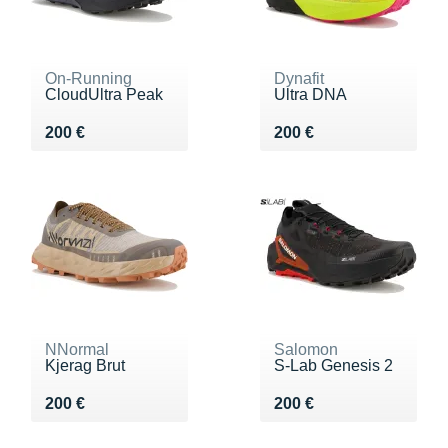
On-Running
Dynafit
CloudUltra Peak
Ultra DNA
Vendu 200 €
Vendu 200 €
200 €
200 €
NNormal
Salomon
Kjerag Brut
S-Lab Genesis 2
Vendu 200 €
Vendu 200 €
200 €
200 €