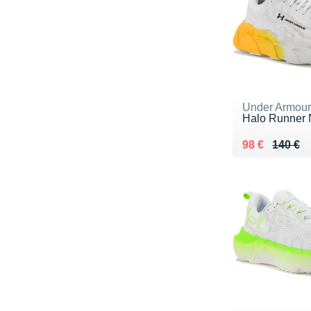
Under Armou
Halo Runner
Au lieu de 14
Vendu 98 €
98 €
140 €