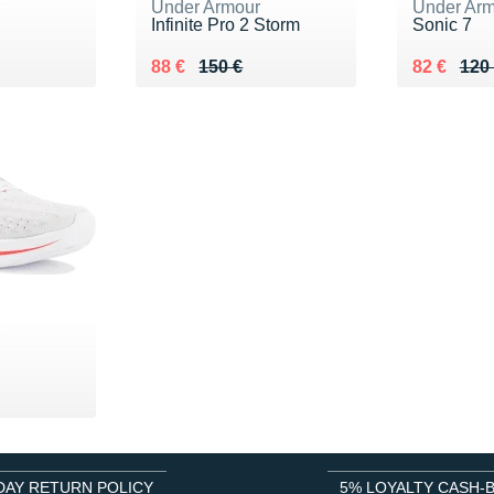
r
Under Armour
Under Arm
Infinite Pro 2 Storm
Sonic 7
0 €
Au lieu de 150 €
Vendu 88 €
Au lieu de
Vendu 82
88 €
150 €
82 €
120
r
0 €
DAY RETURN POLICY
5% LOYALTY CASH-