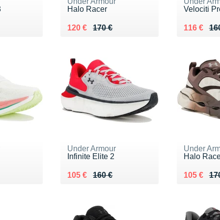
r
Under Armour
Under Arm
3
Halo Racer
Velociti Pr
0 €
Au lieu de 170 €
Vendu 120 €
Au lieu de
Vendu 116
120 €
170 €
116 €
16
r
Under Armour
Under Arm
Infinite Elite 2
Halo Race
0 €
Au lieu de 160 €
Vendu 105 €
Au lieu de
Vendu 10
105 €
160 €
105 €
17