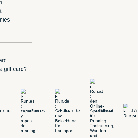
m
t
nies
ard
 gift card?
un.ie
i-Run.es
i-Run.de
i-Run.at
i-Ru