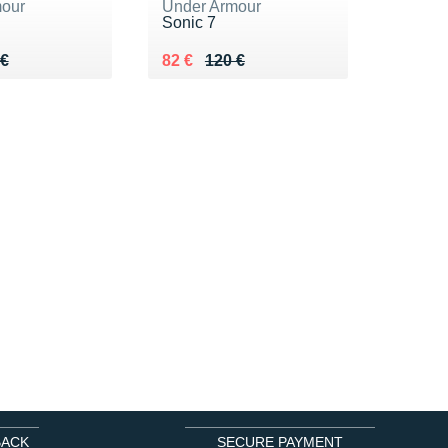
our
Under Armour
Sonic 7
 120 €
 €
Au lieu de 120 €
Vendu 82 €
 €
82 €
120 €
BACK
SECURE PAYMENT