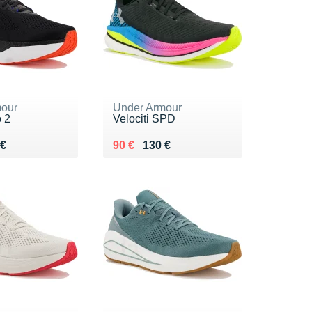
our
Under Armour
o 2
Velociti SPD
 130 €
 €
Au lieu de 130 €
Vendu 90 €
 €
90 €
130 €