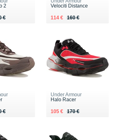
our
Under Armour
o 2
Velociti Distance
 160 €
 €
Au lieu de 160 €
Vendu 114 €
0 €
114 €
160 €
our
Under Armour
r
Halo Racer
 170 €
5 €
Au lieu de 170 €
Vendu 105 €
0 €
105 €
170 €