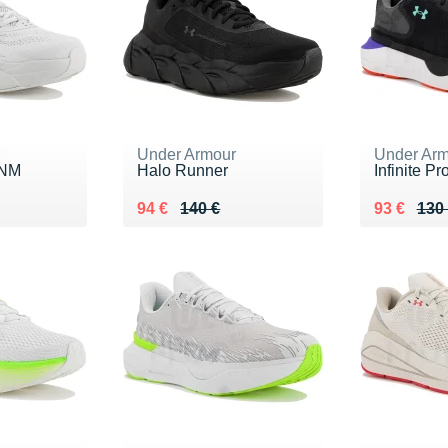
r
Under Armour
Under Arm
 NM
Halo Runner
Infinite Pr
0 €
Au lieu de 140 €
Vendu 94 €
Au lieu de
Vendu 93
94 €
140 €
93 €
130