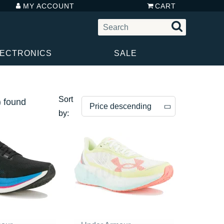
MY ACCOUNT
CART
LECTRONICS
SALE
Sort
) found
Price descending
by:
Price descending
Price ascending