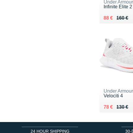
Under Armou
Infinite Elite 2
Au lieu de 16
Vendu 88 €
88 €
160 €
Under Armou
Velociti 4
Au lieu de 13
Vendu 78 €
78 €
130 €
24 HOUR SHIPPING
30-