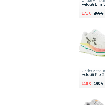
Under Armou
Velociti Elite 
Au lieu de 25
Vendu 171 €
171 €
250 €
Under Armou
Velociti Pro 2
Au lieu de 16
Vendu 110 €
110 €
160 €