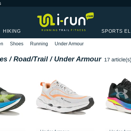
G
HIKING
SPORTS E
en
Shoes
Running
Under Armour
es / Road/Trail / Under Armour
17 article(s