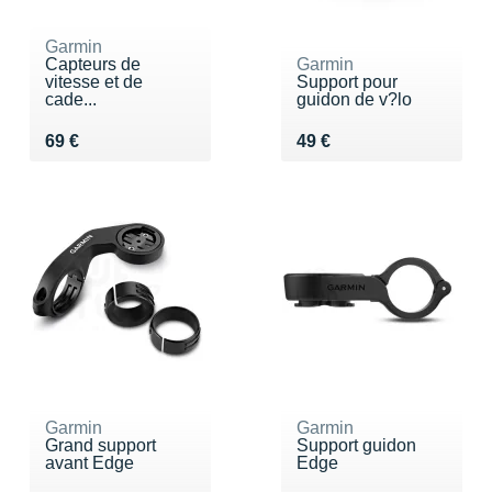
Garmin
Capteurs de
Garmin
vitesse et de
Support pour
cade...
guidon de v?lo
Vendu 69 €
Vendu 49 €
69 €
49 €
Garmin
Garmin
Grand support
Support guidon
avant Edge
Edge