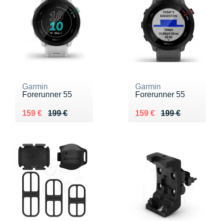
Garmin
Garmin
Forerunner 55
Forerunner 55
Au lieu de 199 €
Vendu 159 €
Au lieu de 199 €
Vendu 159 €
159 €
199 €
159 €
199 €