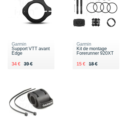
Garmin
Garmin
Support VTT avant
Kit de montage
Edge
Forerunner 920XT
Au lieu de 39 €
Vendu 34 €
Au lieu de 18 €
Vendu 15 €
34 €
39 €
15 €
18 €