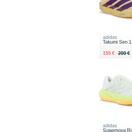
adidas
Takumi Sen 1
Au lieu de 20
Vendu 155 €
155 €
200 €
adidas
Supernova Ri