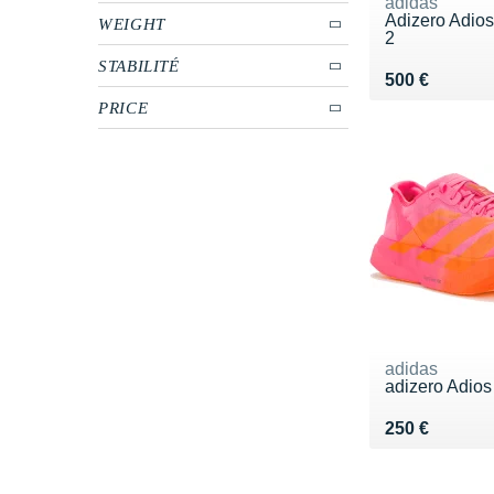
adidas
Adizero Adio
WEIGHT
2
STABILITÉ
Vendu 500 €
500 €
PRICE
adidas
adizero Adios
Vendu 250 €
250 €