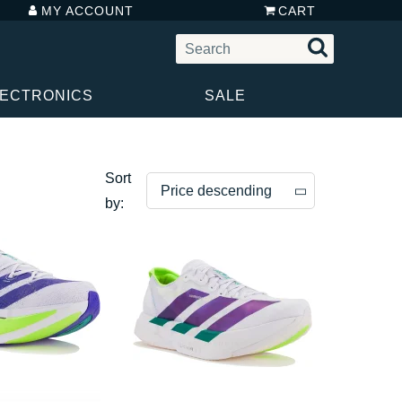
MY ACCOUNT
CART
LECTRONICS
SALE
Sort
Price descending
by:
Price descending
Price ascending