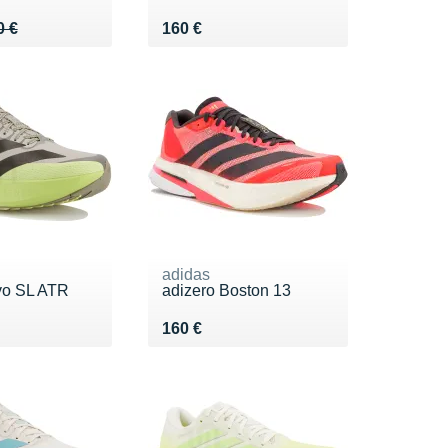
 180 €
2 €
Vendu 160 €
0 €
160 €
adidas
vo SL ATR
adizero Boston 13
0 €
Vendu 160 €
160 €