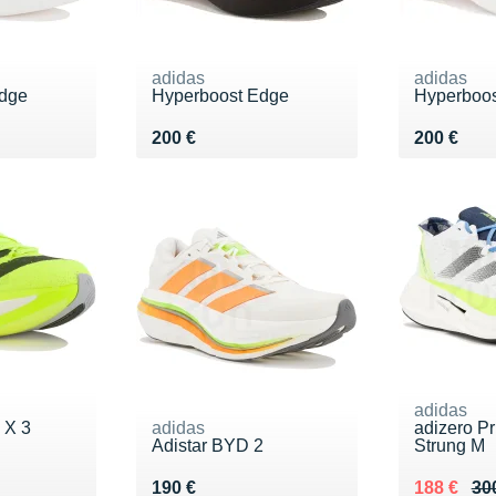
adidas
adidas
Edge
Hyperboost Edge
Hyperboo
Vendu 200 €
Vendu 20
200 €
200 €
adidas
 X 3
adidas
adizero Pr
Adistar BYD 2
Strung M
0 €
Vendu 190 €
Au lieu de
Vendu 18
190 €
188 €
30