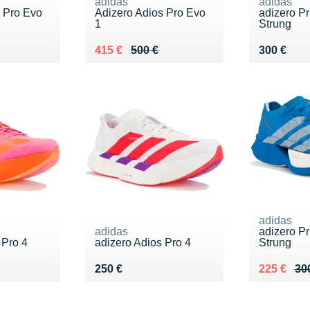
adidas
adidas
s Pro Evo
Adizero Adios Pro Evo
adizero P
1
Strung
Au lieu de 500 €
Vendu 415 €
Vendu 30
415 €
500 €
300 €
adidas
adidas
adizero P
 Pro 4
adizero Adios Pro 4
Strung
Vendu 250 €
Au lieu de
Vendu 22
250 €
225 €
30