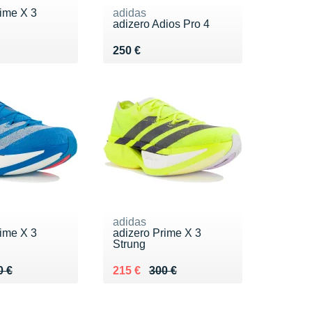
rime X 3
adidas
adizero Adios Pro 4
0 €
Vendu 250 €
250 €
adidas
rime X 3
adizero Prime X 3
Strung
 300 €
5 €
Au lieu de 300 €
Vendu 215 €
0 €
215 €
300 €