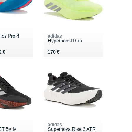
ios Pro 4
adidas
Hyperboost Run
 250 €
9 €
Vendu 170 €
0 €
170 €
adidas
ST 5X M
Supernova Rise 3 ATR