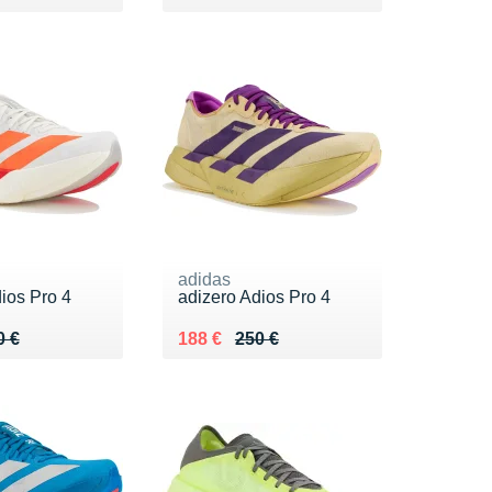
adidas
ios Pro 4
adizero Adios Pro 4
 250 €
8 €
Au lieu de 250 €
Vendu 188 €
0 €
188 €
250 €