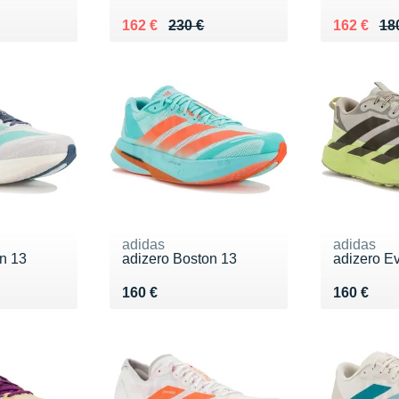
Au lieu de 230 €
Vendu 162 €
Au lieu de
Vendu 16
162 €
230 €
162 €
18
adidas
adidas
n 13
adizero Boston 13
adizero E
Vendu 160 €
Vendu 16
160 €
160 €