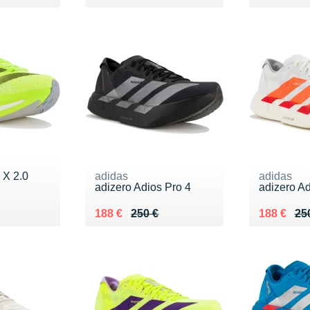
 X 2.0
adidas
adidas
adizero Adios Pro 4
adizero Ad
0 €
Au lieu de 250 €
Vendu 188 €
Au lieu de
Vendu 18
188 €
250 €
188 €
25