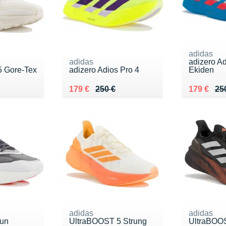
adidas
adidas
adizero Ad
 Gore-Tex
adizero Adios Pro 4
Ekiden
0 €
Au lieu de 250 €
Vendu 179 €
Au lieu de
Vendu 17
179 €
250 €
179 €
25
adidas
adidas
Run
UltraBOOST 5 Strung
UltraBOO