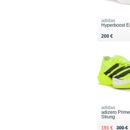
adidas
Hyperboost 
Vendu 200 €
200 €
adidas
adizero Prime
Strung
Au lieu de 30
Vendu 191 €
191 €
300 €