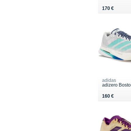
Vendu 170 €
170 €
adidas
adizero Bosto
Vendu 160 €
160 €