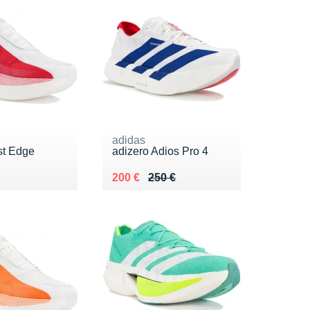
adidas
st Edge
adizero Adios Pro 4
0 €
Au lieu de 250 €
Vendu 200 €
200 €
250 €