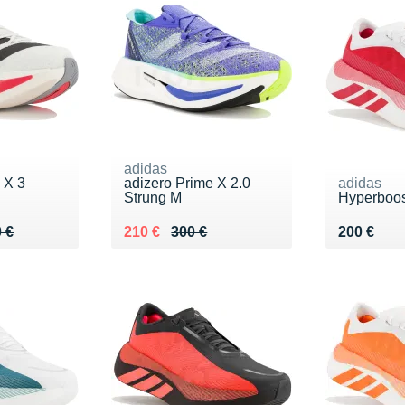
adidas
 X 3
adizero Prime X 2.0
adidas
Strung M
Hyperboo
0 €
 €
Au lieu de 300 €
Vendu 210 €
Vendu 20
 €
210 €
300 €
200 €