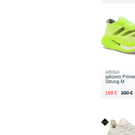
adidas
adizero Prime
Strung M
Au lieu de 30
Vendu 188 €
188 €
300 €