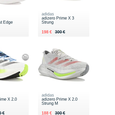
adidas
adizero Prime X 3
st Edge
Strung
0 €
Au lieu de 300 €
Vendu 198 €
198 €
300 €
adidas
ime X 2.0
adizero Prime X 2.0
Strung M
 300 €
8 €
Au lieu de 300 €
Vendu 188 €
0 €
188 €
300 €