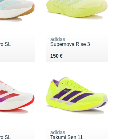
adidas
vo SL
Supernova Rise 3
0 €
Vendu 150 €
150 €
adidas
vo SL
Takumi Sen 11