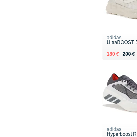
adidas
UltraBOOST 5
Au lieu de 20
Vendu 180 €
180 €
200 €
adidas
Hyperboost 