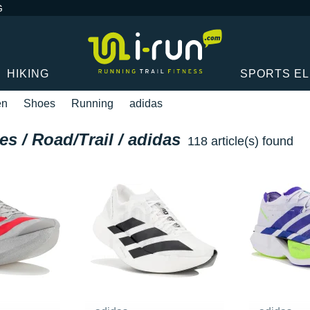
G
HIKING
SPORTS E
en
Shoes
Running
adidas
s / Road/Trail / adidas
118 article(s) found