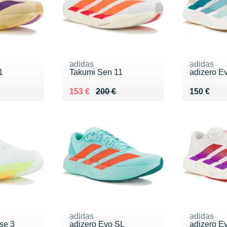
adidas
adidas
1
Takumi Sen 11
adizero E
0 €
Au lieu de 200 €
Vendu 153 €
Vendu 15
153 €
200 €
150 €
adidas
adidas
se 3
adizero Evo SL
adizero E