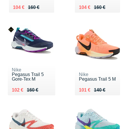
Au lieu de 160 €
Vendu 104 €
Au lieu de 160 €
Vendu 104 €
104 €
160 €
104 €
160 €
Nike
Pegasus Trail 5
Nike
Gore-Tex M
Pegasus Trail 5 M
Au lieu de 160 €
Vendu 102 €
Au lieu de 140 €
Vendu 101 €
102 €
160 €
101 €
140 €