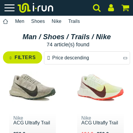
Men
Shoes
Nike
Trails
Man / Shoes / Trails / Nike
74 article(s) found
FILTERS
Price descending
Price descending
Price ascending
Nike
Nike
ACG Ultrafly Trail
ACG Ultrafly Trail