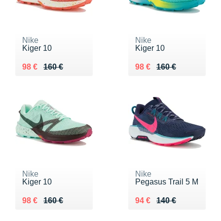
Nike
Nike
Kiger 10
Kiger 10
Au lieu de 160 €
Vendu 98 €
Au lieu de 160 €
Vendu 98 €
98 €
160 €
98 €
160 €
Nike
Nike
Kiger 10
Pegasus Trail 5 M
Au lieu de 160 €
Vendu 98 €
Au lieu de 140 €
Vendu 94 €
98 €
160 €
94 €
140 €