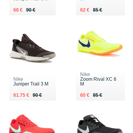
Au lieu de 90 €
Vendu 68 €
Au lieu de 85 €
Vendu 62 €
68 €
90 €
62 €
85 €
Nike
Nike
Zoom Rival XC 6
Juniper Trail 3 M
M
Au lieu de 90 €
Vendu 61.75 €
Au lieu de 85 €
Vendu 60 €
61.75 €
90 €
60 €
85 €