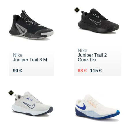
Nike
Nike
Juniper Trail 2
Juniper Trail 3 M
Gore-Tex
Vendu 90 €
Au lieu de 115 €
Vendu 88 €
90 €
88 €
115 €