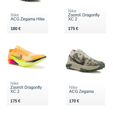
Nike
Nike
ZoomX Dragonfly
ACG Zegama Hike
XC 2
Vendu 180 €
Vendu 175 €
180 €
175 €
Nike
ZoomX Dragonfly
Nike
XC 2
ACG Zegama
Vendu 175 €
Vendu 170 €
175 €
170 €