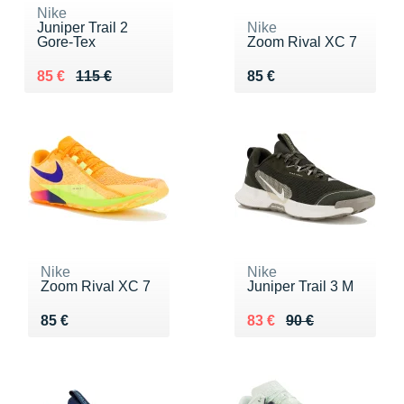
Nike
Juniper Trail 2
Nike
Gore-Tex
Zoom Rival XC 7
Au lieu de 115 €
Vendu 85 €
Vendu 85 €
85 €
115 €
85 €
Nike
Nike
Zoom Rival XC 7
Juniper Trail 3 M
Vendu 85 €
Au lieu de 90 €
Vendu 83 €
85 €
83 €
90 €