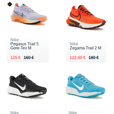
Nike
Pegasus Trail 5
Nike
Gore-Tex M
Zegama Trail 2 M
Au lieu de 160 €
Vendu 125 €
Au lieu de 180 €
Vendu 122.40 €
125 €
160 €
122.40 €
180 €
Nike
Nike