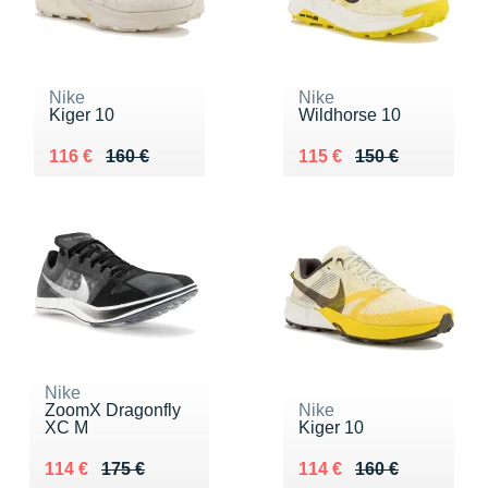
Nike
Nike
Kiger 10
Wildhorse 10
Au lieu de 160 €
Vendu 116 €
Au lieu de 150 €
Vendu 115 €
116 €
160 €
115 €
150 €
Nike
ZoomX Dragonfly
Nike
XC M
Kiger 10
Au lieu de 175 €
Vendu 114 €
Au lieu de 160 €
Vendu 114 €
114 €
175 €
114 €
160 €