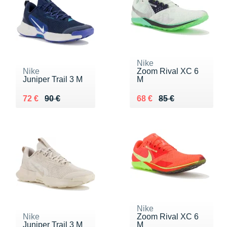
Nike
Nike
Zoom Rival XC 6
Juniper Trail 3 M
M
Au lieu de 90 €
Vendu 72 €
Au lieu de 85 €
Vendu 68 €
72 €
90 €
68 €
85 €
Nike
Nike
Zoom Rival XC 6
Juniper Trail 3 M
M