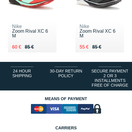
Nike
Nike
Zoom Rival XC 6
Zoom Rival XC 6
M
M
Au lieu de 85 €
Vendu 60 €
Au lieu de 85 €
Vendu 55 €
60 €
85 €
55 €
85 €
24 HOUR
30-DAY RETURN
SECURE PAYMENT
SHIPPING
POLICY
2 OR 3
INSTALLMENTS
FREE OF CHARGE
MEANS OF PAYMENT
CARRIERS