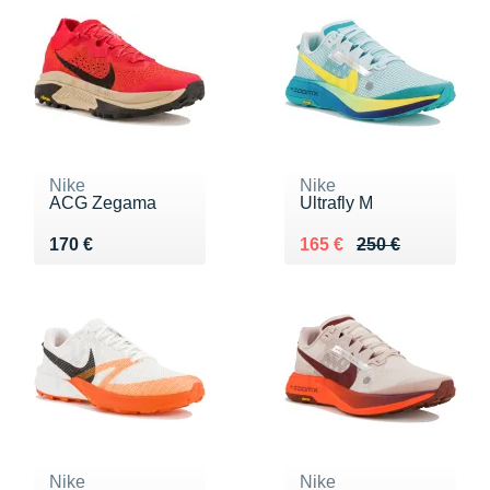
Nike
Nike
ACG Zegama
Ultrafly M
Vendu 170 €
Au lieu de 250 €
Vendu 165 €
170 €
165 €
250 €
Nike
Nike