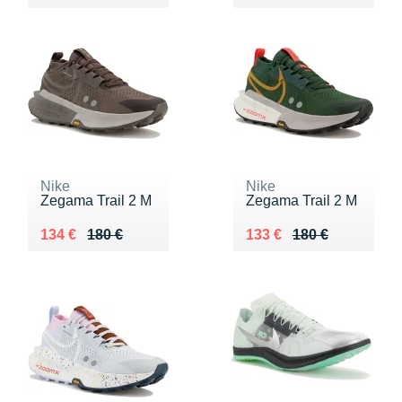
Nike
Nike
Zegama Trail 2 M
Zegama Trail 2 M
Au lieu de 180 €
Vendu 134 €
Au lieu de 180 €
Vendu 133 €
134 €
180 €
133 €
180 €