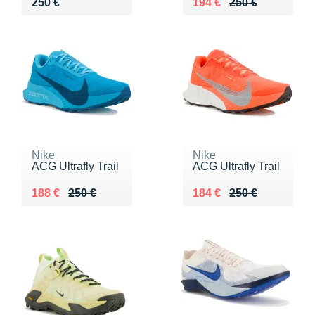
Vendu 250 €
Au lieu de 250 €
Vendu 194 €
250 €
194 €
250 €
Nike
Nike
ACG Ultrafly Trail
ACG Ultrafly Trail
Au lieu de 250 €
Vendu 188 €
Au lieu de 250 €
Vendu 184 €
188 €
250 €
184 €
250 €