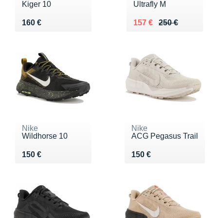
Kiger 10
Ultrafly M
Vendu 160 €
Au lieu de 250 €
Vendu 157 €
160 €
157 €
250 €
Nike
Nike
Wildhorse 10
ACG Pegasus Trail
Vendu 150 €
Vendu 150 €
150 €
150 €