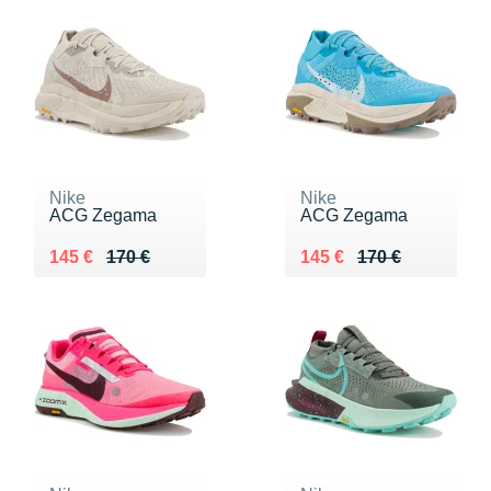
Nike
Nike
ACG Zegama
ACG Zegama
Au lieu de 170 €
Vendu 145 €
Au lieu de 170 €
Vendu 145 €
145 €
170 €
145 €
170 €