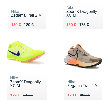
Nike
Nike
ZoomX Dragonfly
Zegama Trail 2 M
XC M
Au lieu de 180 €
Vendu 130 €
Au lieu de 175 €
Vendu 130 €
130 €
180 €
130 €
175 €
Nike
ZoomX Dragonfly
Nike
XC M
Zegama Trail 2 M
Au lieu de 175 €
Vendu 129 €
Au lieu de 180 €
Vendu 128 €
129 €
175 €
128 €
180 €