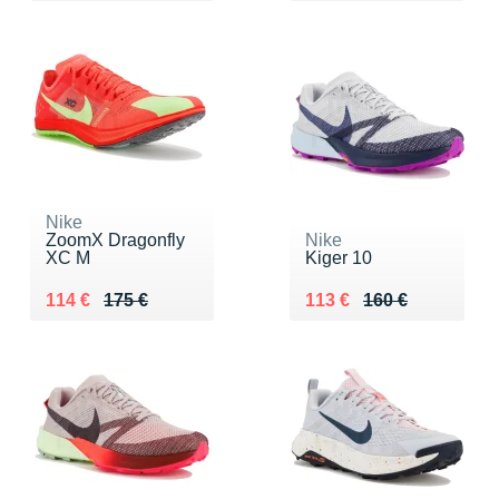
Nike
ZoomX Dragonfly
Nike
XC M
Kiger 10
Au lieu de 175 €
Vendu 114 €
Au lieu de 160 €
Vendu 113 €
114 €
175 €
113 €
160 €