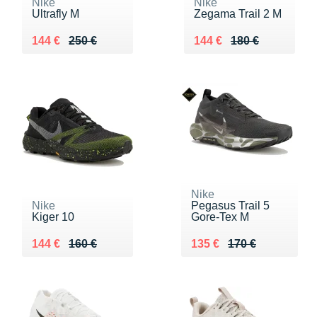
Nike
Nike
Ultrafly M
Zegama Trail 2 M
Au lieu de 250 €
Vendu 144 €
Au lieu de 180 €
Vendu 144 €
144 €
250 €
144 €
180 €
Nike
Nike
Pegasus Trail 5
Kiger 10
Gore-Tex M
Au lieu de 160 €
Vendu 144 €
Au lieu de 170 €
Vendu 135 €
144 €
160 €
135 €
170 €