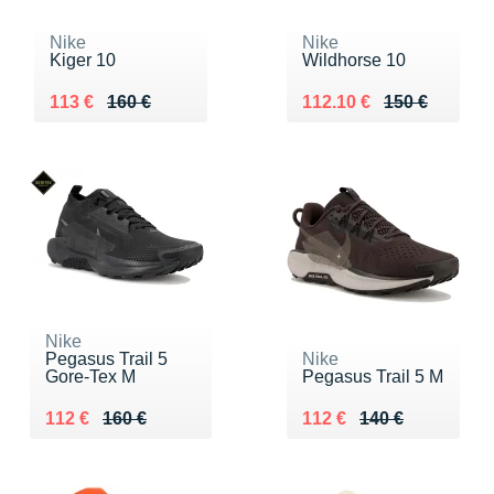
Nike
Nike
Kiger 10
Wildhorse 10
Au lieu de 160 €
Vendu 113 €
Au lieu de 150 €
Vendu 112.10 €
113 €
160 €
112.10 €
150 €
Nike
Pegasus Trail 5
Nike
Gore-Tex M
Pegasus Trail 5 M
Au lieu de 160 €
Vendu 112 €
Au lieu de 140 €
Vendu 112 €
112 €
160 €
112 €
140 €