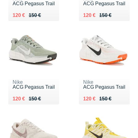
ACG Pegasus Trail
ACG Pegasus Trail
Au lieu de 150 €
Vendu 120 €
Au lieu de 150 €
Vendu 120 €
120 €
150 €
120 €
150 €
Nike
Nike
ACG Pegasus Trail
ACG Pegasus Trail
Au lieu de 150 €
Vendu 120 €
Au lieu de 150 €
Vendu 120 €
120 €
150 €
120 €
150 €