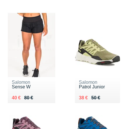
Salomon
Salomon
Sense W
Patrol Junior
Au lieu de 80 €
Vendu 40 €
Au lieu de 50 €
Vendu 38 €
40 €
80 €
38 €
50 €