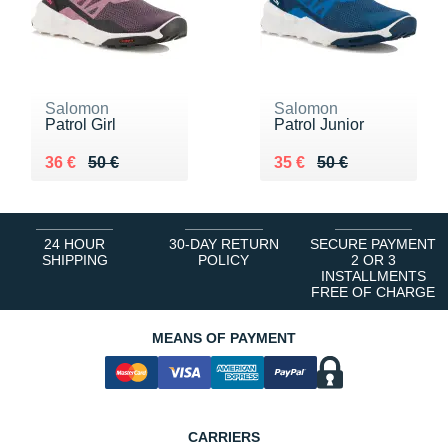
Salomon
Salomon
Patrol Girl
Patrol Junior
Au lieu de 50 €
Vendu 36 €
Au lieu de 50 €
Vendu 35 €
36 €
50 €
35 €
50 €
24 HOUR
30-DAY RETURN
SECURE PAYMENT
SHIPPING
POLICY
2 OR 3
INSTALLMENTS
FREE OF CHARGE
MEANS OF PAYMENT
CARRIERS