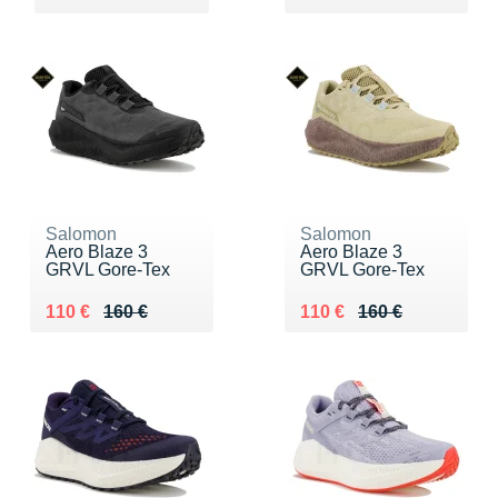
Salomon
Salomon
Aero Blaze 3
Aero Blaze 3
GRVL Gore-Tex
GRVL Gore-Tex
Au lieu de 160 €
Vendu 110 €
Au lieu de 160 €
Vendu 110 €
110 €
160 €
110 €
160 €