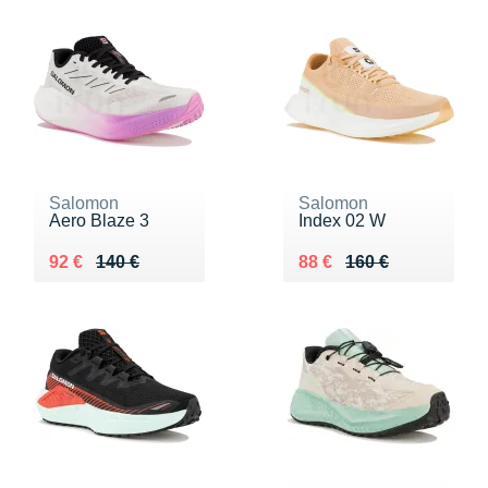
Salomon
Salomon
Aero Blaze 3
Index 02 W
Au lieu de 140 €
Vendu 92 €
Au lieu de 160 €
Vendu 88 €
92 €
140 €
88 €
160 €