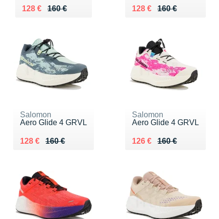
Au lieu de 160 €
Vendu 128 €
Au lieu de 160 €
Vendu 128 €
128 €
160 €
128 €
160 €
Salomon
Salomon
Aero Glide 4 GRVL
Aero Glide 4 GRVL
Au lieu de 160 €
Vendu 128 €
Au lieu de 160 €
Vendu 126 €
128 €
160 €
126 €
160 €