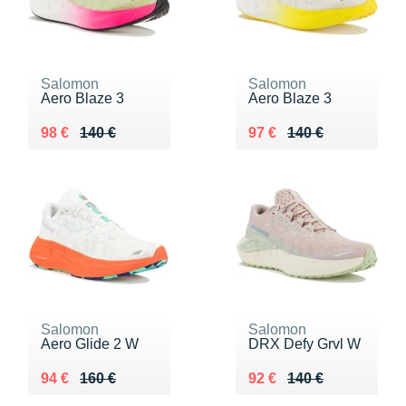
Salomon
Salomon
Aero Blaze 3
Aero Blaze 3
Au lieu de 140 €
Vendu 98 €
Au lieu de 140 €
Vendu 97 €
98 €
140 €
97 €
140 €
Salomon
Salomon
Aero Glide 2 W
DRX Defy Grvl W
Au lieu de 160 €
Vendu 94 €
Au lieu de 140 €
Vendu 92 €
94 €
160 €
92 €
140 €