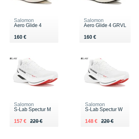
Salomon
Salomon
Aero Glide 4
Aero Glide 4 GRVL
Vendu 160 €
Vendu 160 €
160 €
160 €
Salomon
Salomon
S-Lab Spectur M
S-Lab Spectur W
Au lieu de 220 €
Vendu 157 €
Au lieu de 220 €
Vendu 148 €
157 €
220 €
148 €
220 €