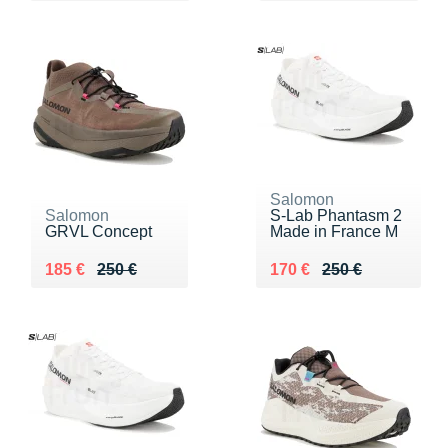
Salomon
Salomon
S-Lab Phantasm 2
GRVL Concept
Made in France M
Au lieu de 250 €
Vendu 185 €
Au lieu de 250 €
Vendu 170 €
185 €
250 €
170 €
250 €