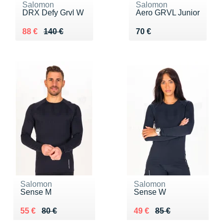
Salomon
Salomon
DRX Defy Grvl W
Aero GRVL Junior
Au lieu de 140 €
Vendu 88 €
Vendu 70 €
88 €
140 €
70 €
Salomon
Salomon
Sense M
Sense W
Au lieu de 80 €
Vendu 55 €
Au lieu de 85 €
Vendu 49 €
55 €
80 €
49 €
85 €