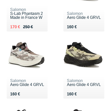
Salomon
S-Lab Phantasm 2
Salomon
Made in France W
Aero Glide 4 GRVL
Au lieu de 250 €
Vendu 170 €
Vendu 160 €
170 €
250 €
160 €
Salomon
Salomon
Aero Glide 4 GRVL
Aero Glide 4 GRVL
Vendu 160 €
Vendu 160 €
160 €
160 €