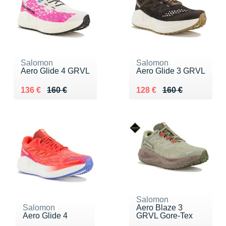
Salomon
Salomon
Aero Glide 4 GRVL
Aero Glide 3 GRVL
Au lieu de 160 €
Vendu 136 €
Au lieu de 160 €
Vendu 128 €
136 €
160 €
128 €
160 €
Salomon
Salomon
Aero Blaze 3
Aero Glide 4
GRVL Gore-Tex