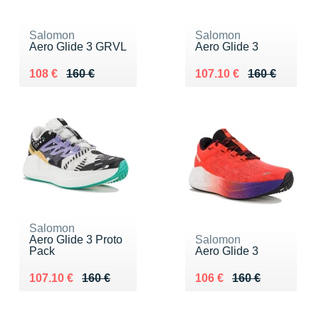
Salomon
Salomon
Aero Glide 3 GRVL
Aero Glide 3
Au lieu de 160 €
Vendu 108 €
Au lieu de 160 €
Vendu 107.10 €
108 €
160 €
107.10 €
160 €
Salomon
Aero Glide 3 Proto
Salomon
Pack
Aero Glide 3
Au lieu de 160 €
Vendu 107.10 €
Au lieu de 160 €
Vendu 106 €
107.10 €
160 €
106 €
160 €