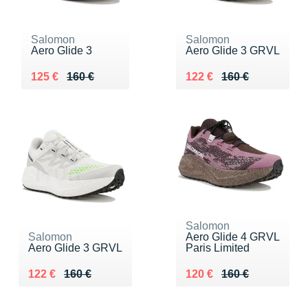
Salomon
Salomon
Aero Glide 3
Aero Glide 3 GRVL
Au lieu de 160 €
Vendu 125 €
Au lieu de 160 €
Vendu 122 €
125 €
160 €
122 €
160 €
Salomon
Salomon
Aero Glide 4 GRVL
Aero Glide 3 GRVL
Paris Limited
Au lieu de 160 €
Vendu 122 €
Au lieu de 160 €
Vendu 120 €
122 €
160 €
120 €
160 €