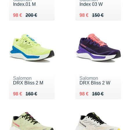
Index.01 M
Index 03 W
Au lieu de 200 €
Vendu 98 €
Au lieu de 150 €
Vendu 98 €
98 €
200 €
98 €
150 €
Salomon
Salomon
DRX Bliss 2 M
DRX Bliss 2 W
Au lieu de 160 €
Vendu 98 €
Au lieu de 160 €
Vendu 98 €
98 €
160 €
98 €
160 €