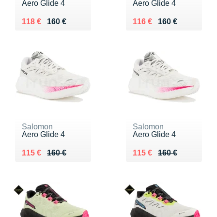
Aero Glide 4
Aero Glide 4
Au lieu de 160 €
Vendu 118 €
Au lieu de 160 €
Vendu 116 €
118 €
160 €
116 €
160 €
Salomon
Salomon
Aero Glide 4
Aero Glide 4
Au lieu de 160 €
Vendu 115 €
Au lieu de 160 €
Vendu 115 €
115 €
160 €
115 €
160 €