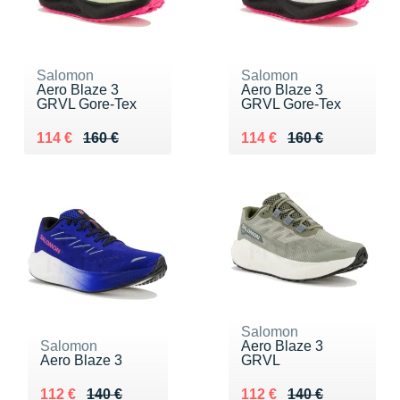
Salomon
Salomon
Aero Blaze 3
Aero Blaze 3
GRVL Gore-Tex
GRVL Gore-Tex
Au lieu de 160 €
Vendu 114 €
Au lieu de 160 €
Vendu 114 €
114 €
160 €
114 €
160 €
Salomon
Salomon
Aero Blaze 3
Aero Blaze 3
GRVL
Au lieu de 140 €
Vendu 112 €
Au lieu de 140 €
Vendu 112 €
112 €
140 €
112 €
140 €