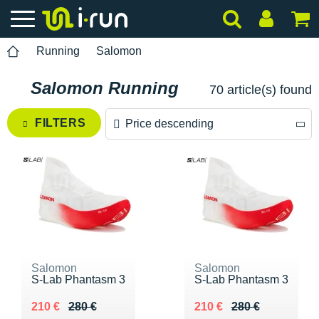
Running
Salomon
Salomon Running
70 article(s) found
FILTERS
Price descending
Price descending
Price ascending
Salomon
Salomon
S-Lab Phantasm 3
S-Lab Phantasm 3
Au lieu de 280 €
Vendu 210 €
Au lieu de 280 €
Vendu 210 €
210 €
280 €
210 €
280 €