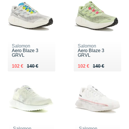
Salomon
Salomon
Aero Blaze 3
Aero Blaze 3
GRVL
GRVL
Au lieu de 140 €
Vendu 102 €
Au lieu de 140 €
Vendu 102 €
102 €
140 €
102 €
140 €
Salomon
Salomon