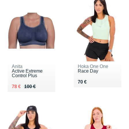
Anita
Hoka One One
Active Extreme
Race Day
Control Plus
Vendu 70 €
70 €
Au lieu de 100 €
Vendu 78 €
78 €
100 €