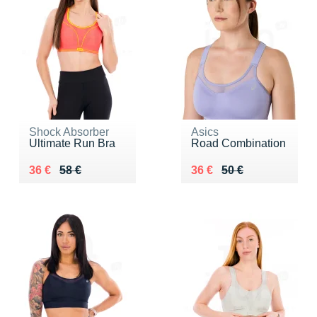
Shock Absorber
Asics
Ultimate Run Bra
Road Combination
Au lieu de 58 €
Vendu 36 €
Au lieu de 50 €
Vendu 36 €
36 €
58 €
36 €
50 €