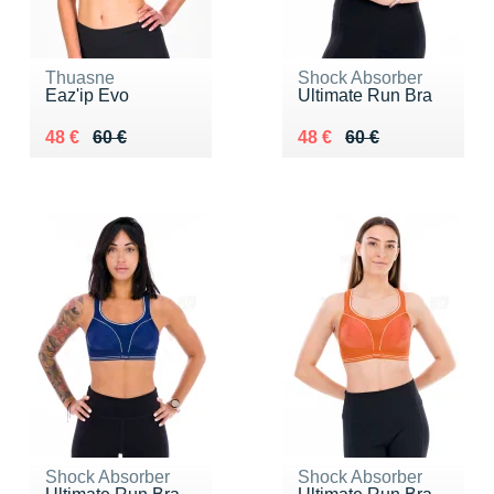
Thuasne
Shock Absorber
Eaz'ip Evo
Ultimate Run Bra
Au lieu de 60 €
Vendu 48 €
Au lieu de 60 €
Vendu 48 €
48 €
60 €
48 €
60 €
Shock Absorber
Shock Absorber