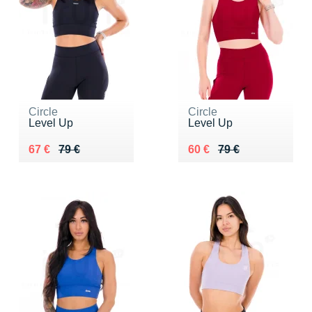
Circle
Circle
Level Up
Level Up
Au lieu de 79 €
Vendu 67 €
Au lieu de 79 €
Vendu 60 €
67 €
79 €
60 €
79 €