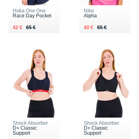
Hoka One One
Nike
Race Day Pocket
Alpha
Au lieu de 65 €
Vendu 42 €
Au lieu de 65 €
Vendu 40 €
42 €
65 €
40 €
65 €
Shock Absorber
Shock Absorber
D+ Classic
D+ Classic
Support
Support