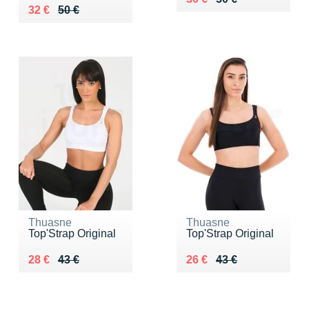
Au lieu de 50 €
Vendu 32 €
32 €
50 €
Thuasne
Thuasne
Top'Strap Original
Top'Strap Original
Au lieu de 43 €
Vendu 28 €
Au lieu de 43 €
Vendu 26 €
28 €
43 €
26 €
43 €