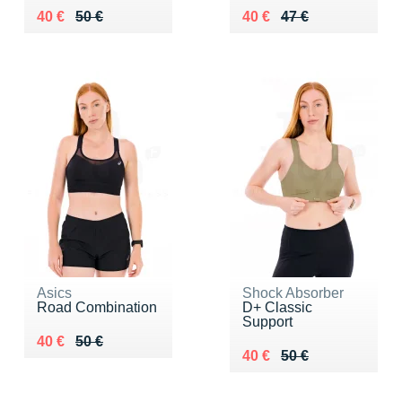
Au lieu de 50 €
Vendu 40 €
Au lieu de 47 €
Vendu 40 €
40 €
50 €
40 €
47 €
Asics
Shock Absorber
Road Combination
D+ Classic
Support
Au lieu de 50 €
Vendu 40 €
40 €
50 €
Au lieu de 50 €
Vendu 40 €
40 €
50 €