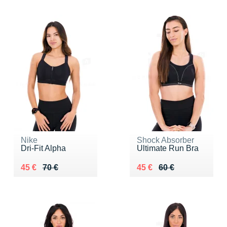
Nike
Shock Absorber
Dri-Fit Alpha
Ultimate Run Bra
Au lieu de 70 €
Vendu 45 €
Au lieu de 60 €
Vendu 45 €
45 €
70 €
45 €
60 €