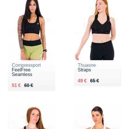
Compressport
Thuasne
FeelFree
Straps
Seamless
Au lieu de 65 €
Vendu 49 €
49 €
65 €
Au lieu de 60 €
Vendu 51 €
51 €
60 €