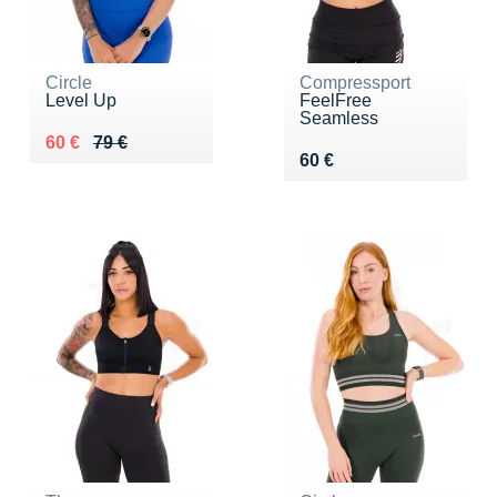
Circle
Compressport
Level Up
FeelFree
Seamless
Au lieu de 79 €
Vendu 60 €
60 €
79 €
Vendu 60 €
60 €