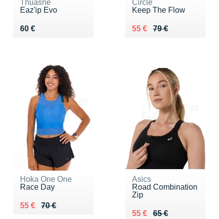
Thuasne
Circle
Eaz'ip Evo
Keep The Flow
Vendu 60 €
Au lieu de 79 €
Vendu 55 €
60 €
55 €
79 €
Hoka One One
Asics
Race Day
Road Combination
Zip
Au lieu de 70 €
Vendu 55 €
55 €
70 €
Au lieu de 65 €
Vendu 55 €
55 €
65 €