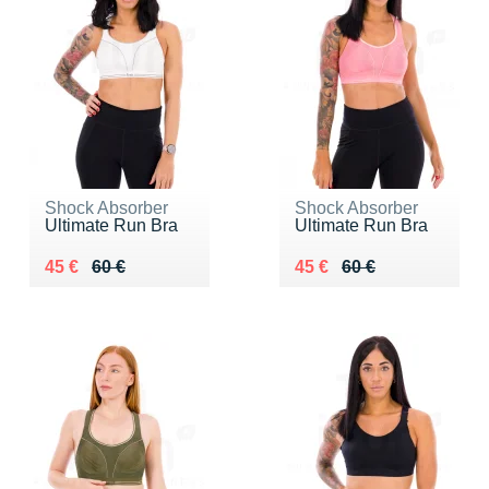
Shock Absorber
Shock Absorber
Ultimate Run Bra
Ultimate Run Bra
Au lieu de 60 €
Vendu 45 €
Au lieu de 60 €
Vendu 45 €
45 €
60 €
45 €
60 €