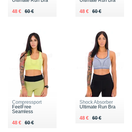
Ultimate Run Bra
Ultimate Run Bra
Au lieu de 60 €
Vendu 48 €
Au lieu de 60 €
Vendu 48 €
48 €
60 €
48 €
60 €
Compressport
Shock Absorber
FeelFree
Ultimate Run Bra
Seamless
Au lieu de 60 €
Vendu 48 €
48 €
60 €
Au lieu de 60 €
Vendu 48 €
48 €
60 €