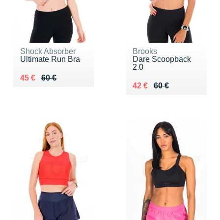
Shock Absorber
Brooks
Ultimate Run Bra
Dare Scoopback
2.0
Au lieu de 60 €
Vendu 45 €
45 €
60 €
Au lieu de 60 €
Vendu 42 €
42 €
60 €