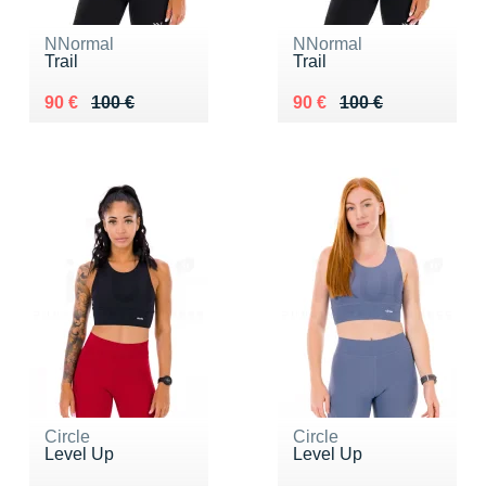
NNormal
NNormal
Trail
Trail
Au lieu de 100 €
Vendu 90 €
Au lieu de 100 €
Vendu 90 €
90 €
100 €
90 €
100 €
Circle
Circle
Level Up
Level Up