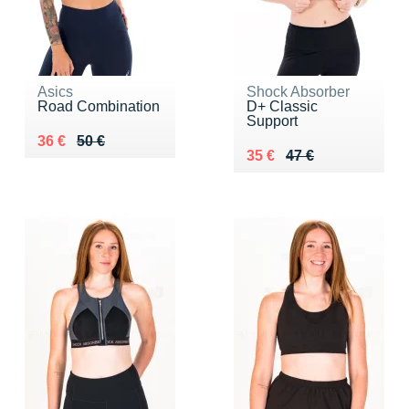
Asics
Shock Absorber
Road Combination
D+ Classic
Support
Au lieu de 50 €
Vendu 36 €
36 €
50 €
Au lieu de 47 €
Vendu 35 €
35 €
47 €