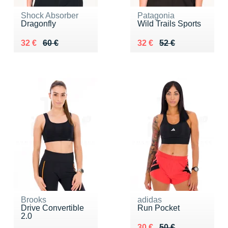
Shock Absorber
Patagonia
Dragonfly
Wild Trails Sports
Au lieu de 60 €
Vendu 32 €
Au lieu de 52 €
Vendu 32 €
32 €
60 €
32 €
52 €
Brooks
adidas
Drive Convertible
Run Pocket
2.0
Au lieu de 50 €
Vendu 30 €
30 €
50 €