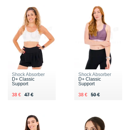
Shock Absorber
Shock Absorber
D+ Classic
D+ Classic
Support
Support
Au lieu de 47 €
Vendu 38 €
Au lieu de 50 €
Vendu 38 €
38 €
47 €
38 €
50 €