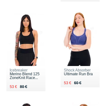
Icebreaker
Shock Absorber
Merino Blend 125
Ultimate Run Bra
ZoneKnit Race...
Au lieu de 60 €
Vendu 53 €
53 €
60 €
Au lieu de 80 €
Vendu 53 €
53 €
80 €