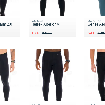
adidas
Salomon
arm 2.0
Terrex Xperior M
Sense Aer
0 €
Au lieu de 110 €
Vendu 62 €
Au lieu de
Vendu 59
62 €
110 €
59 €
120