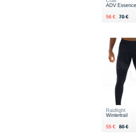
Craft
ADV Essence
Au lieu de 70
Vendu 56 €
56 €
70 €
Raidlight
Wintertrail
Au lieu de 80
Vendu 55 €
55 €
80 €