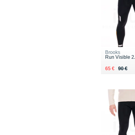
Brooks
Run Visible 2
Au lieu de 90
Vendu 65 €
65 €
90 €