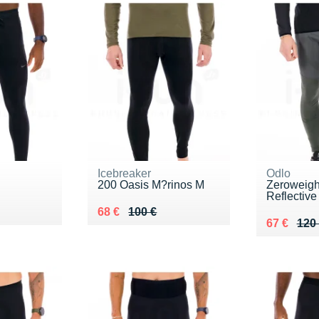
Icebreaker
Odlo
200 Oasis M?rinos M
Zeroweigh
Reflective
5 €
Au lieu de 100 €
Vendu 68 €
68 €
100 €
Au lieu de
Vendu 67
67 €
120