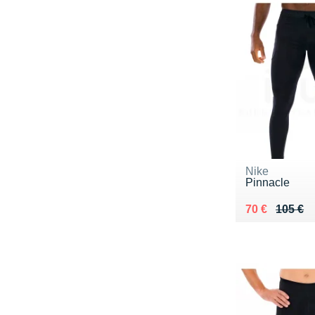
Nike
Pinnacle
Au lieu de 10
Vendu 70 €
70 €
105 €