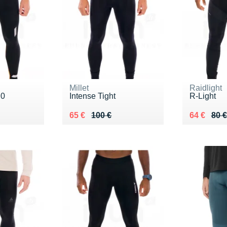
Millet
Raidlight
.0
Intense Tight
R-Light
 €
Au lieu de 100 €
Vendu 65 €
Au lieu de
Vendu 64
65 €
100 €
64 €
80 €