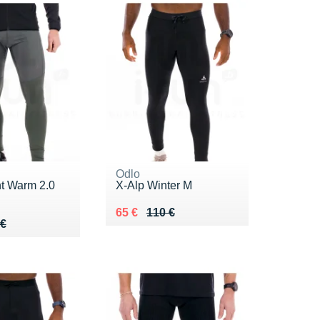
Odlo
t Warm 2.0
X-Alp Winter M
Au lieu de 110 €
Vendu 65 €
65 €
110 €
 120 €
 €
 €