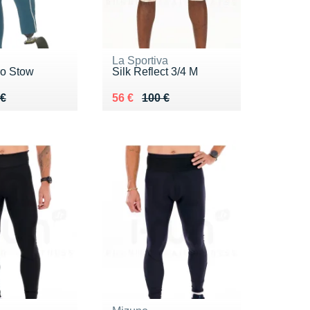
La Sportiva
o Stow
Silk Reflect 3/4 M
 120 €
 €
Au lieu de 100 €
Vendu 56 €
 €
56 €
100 €