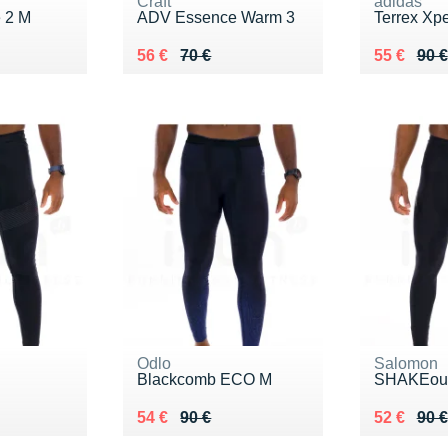
Craft
adidas
 2 M
ADV Essence Warm 3
Terrex Xpe
 €
Au lieu de 70 €
Vendu 56 €
Au lieu de
Vendu 55
56 €
70 €
55 €
90 €
Odlo
Salomon
Blackcomb ECO M
SHAKEou
 €
Au lieu de 90 €
Vendu 54 €
Au lieu de
Vendu 52
54 €
90 €
52 €
90 €