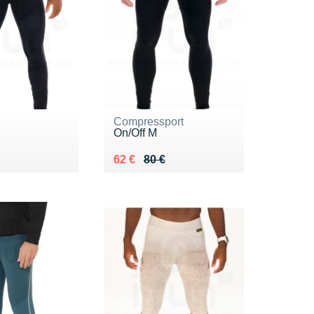
Compressport
On/Off M
 80 €
 €
Au lieu de 80 €
Vendu 62 €
62 €
80 €