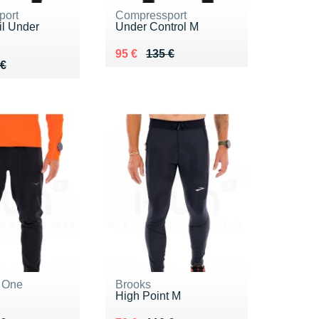
port
Compressport
il Under
Under Control M
Au lieu de 135 €
Vendu 95 €
95 €
135 €
 160 €
 €
 €
 One
Brooks
High Point M