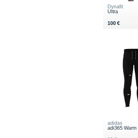
Dynafit
Ultra
Vendu 100 €
100 €
adidas
adi365 Warm