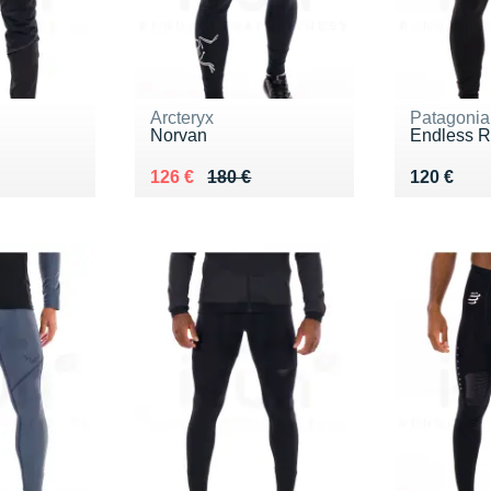
Arcteryx
Patagonia
Norvan
Endless 
Au lieu de 180 €
Vendu 126 €
Vendu 12
126 €
180 €
120 €