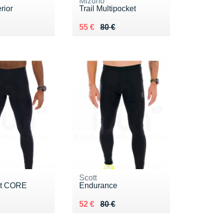
Mizuno
rior
Trail Multipocket
 90 €
 €
Au lieu de 80 €
Vendu 55 €
55 €
80 €
Scott
t CORE
Endurance
 90 €
 €
Au lieu de 80 €
Vendu 52 €
52 €
80 €