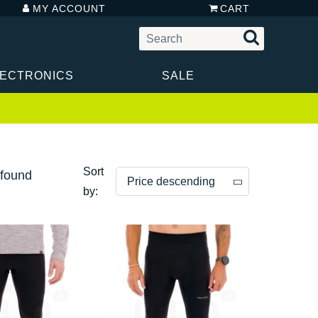
MY ACCOUNT
CART
LECTRONICS
SALE
Sort
 found
Price descending
by:
Price descending
Price ascending