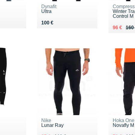
Dynafit
Compress
Ultra
Winter Tra
Control M
Vendu 100 €
100 €
Au lieu de
Vendu 96
96 €
160
Nike
Hoka One
Lunar Ray
Novafly M