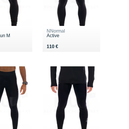
NNormal
Run M
Active
0 €
Vendu 110 €
110 €