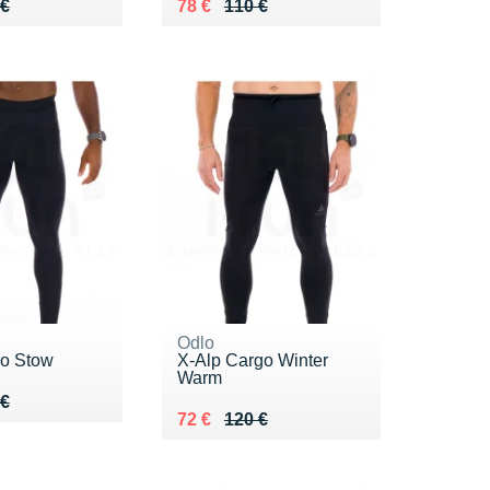
 110 €
 €
Au lieu de 110 €
Vendu 78 €
 €
78 €
110 €
Odlo
o Stow
X-Alp Cargo Winter
Warm
 120 €
 €
 €
Au lieu de 120 €
Vendu 72 €
72 €
120 €