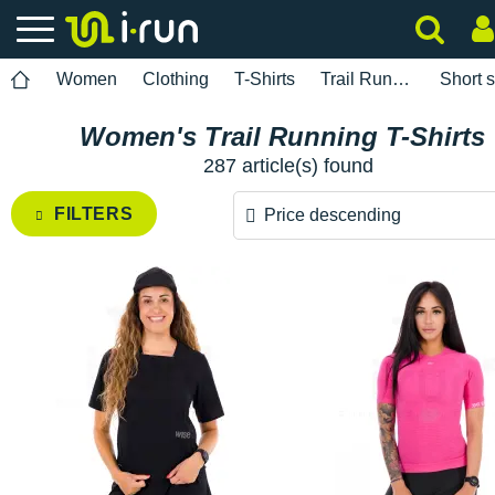
Women
Clothing
T-Shirts
Trail Running
Short 
Women's Trail Running T-Shirts
287 article(s) found
FILTERS
Price descending
Price descending
Price ascending