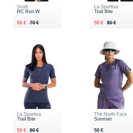
Scott
La Sportiva
RC Run W
Trail Bite
Au lieu de 70 €
Vendu 50 €
Au lieu de 80 €
Vendu 50 €
50 €
70 €
50 €
80 €
La Sportiva
The North Face
Trail Bite
Sunriser
Au lieu de 80 €
Vendu 50 €
Vendu 50 €
50 €
80 €
50 €