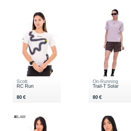
Scott
On-Running
RC Run
Trail-T Solar
Vendu 80 €
Vendu 80 €
80 €
80 €