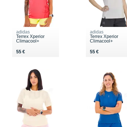
adidas
adidas
Terrex Xperior
Terrex Xperior
Climacool+
Climacool+
Vendu 55 €
Vendu 55 €
55 €
55 €