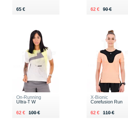
Vendu 65 €
Au lieu de 90 €
Vendu 62 €
65 €
62 €
90 €
On-Running
X-Bionic
Ultra-T W
Corefusion Run
Au lieu de 100 €
Vendu 62 €
Au lieu de 110 €
Vendu 62 €
62 €
100 €
62 €
110 €