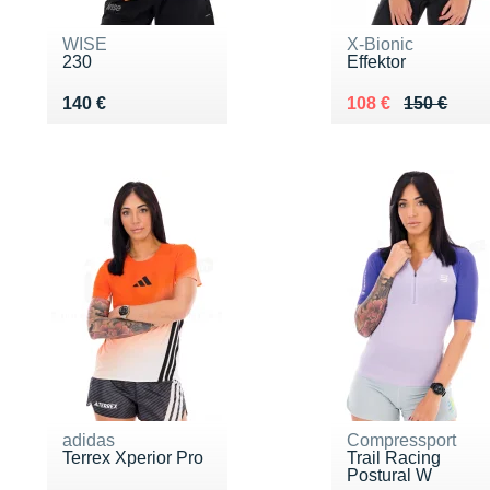
WISE
X-Bionic
230
Effektor
Vendu 140 €
Au lieu de 150 €
Vendu 108 €
140 €
108 €
150 €
adidas
Compressport
Terrex Xperior Pro
Trail Racing
Postural W