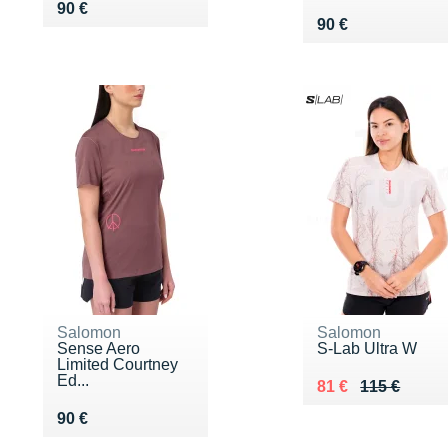
Vendu 90 €
90 €
Vendu 90 €
90 €
Salomon
Salomon
Sense Aero
S-Lab Ultra W
Limited Courtney
Ed...
Au lieu de 115 €
Vendu 81 €
81 €
115 €
Vendu 90 €
90 €