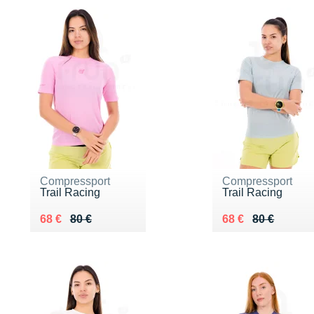
Compressport
Compressport
Trail Racing
Trail Racing
Au lieu de 80 €
Vendu 68 €
Au lieu de 80 €
Vendu 68 €
68 €
80 €
68 €
80 €