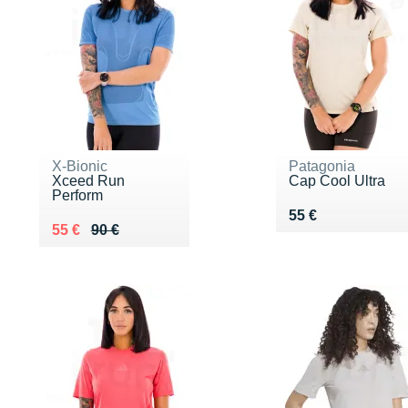
X-Bionic
Patagonia
Xceed Run
Cap Cool Ultra
Perform
Vendu 55 €
55 €
Au lieu de 90 €
Vendu 55 €
55 €
90 €