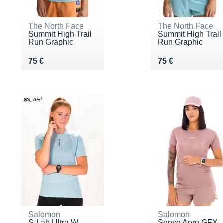
The North Face
The North Face
Summit High Trail
Summit High Trail
Run Graphic
Run Graphic
Vendu 75 €
Vendu 75 €
75 €
75 €
Salomon
Salomon
S-Lab Ultra W
Sense Aero GFX