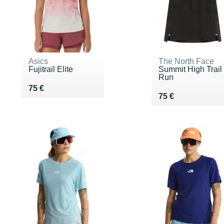
Asics
The North Face
Fujitrail Elite
Summit High Trail
Run
Vendu 75 €
75 €
Vendu 75 €
75 €