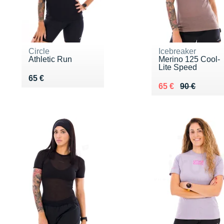
Circle
Icebreaker
Athletic Run
Merino 125 Cool-
Lite Speed
Vendu 65 €
65 €
Au lieu de 90 €
Vendu 65 €
65 €
90 €