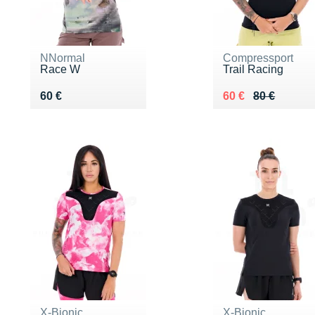
NNormal
Compressport
Race W
Trail Racing
Vendu 60 €
Au lieu de 80 €
Vendu 60 €
60 €
60 €
80 €
X-Bionic
X-Bionic