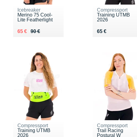
Icebreaker
Compressport
Merino 75 Cool-
Training UTMB
Lite Featherlight
2026
Au lieu de 90 €
Vendu 65 €
Vendu 65 €
65 €
90 €
65 €
Compressport
Compressport
Training UTMB
Trail Racing
2026
Postural W