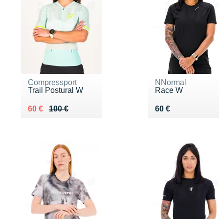
Compressport
NNormal
Trail Postural W
Race W
Au lieu de 100 €
Vendu 60 €
Vendu 60 €
60 €
100 €
60 €