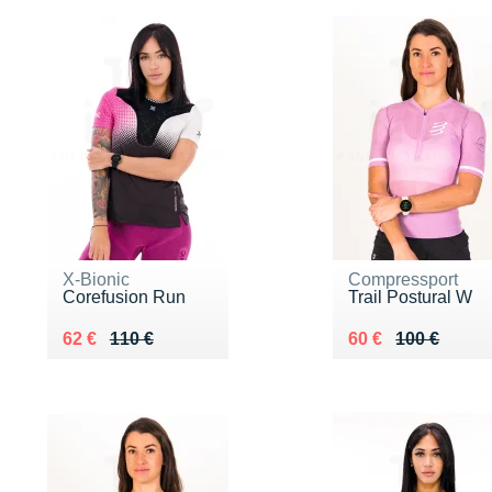
X-Bionic
Compressport
Corefusion Run
Trail Postural W
Au lieu de 110 €
Vendu 62 €
Au lieu de 100 €
Vendu 60 €
62 €
110 €
60 €
100 €