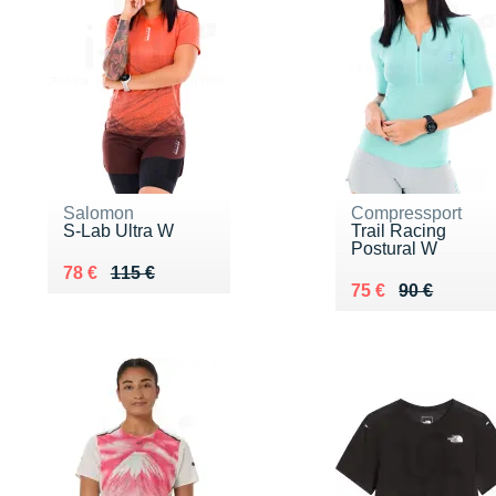
Salomon
Compressport
S-Lab Ultra W
Trail Racing
Postural W
Au lieu de 115 €
Vendu 78 €
78 €
115 €
Au lieu de 90 €
Vendu 75 €
75 €
90 €