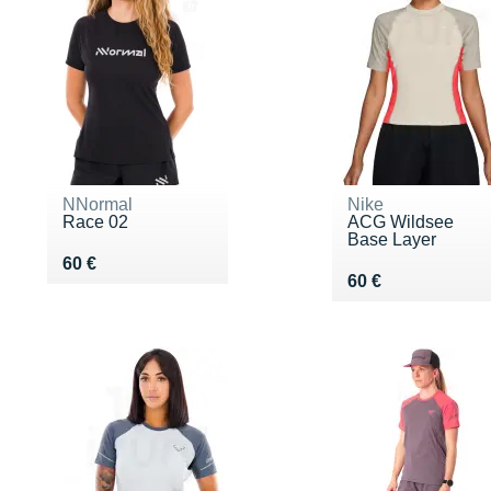
NNormal
Nike
Race 02
ACG Wildsee
Base Layer
Vendu 60 €
60 €
Vendu 60 €
60 €