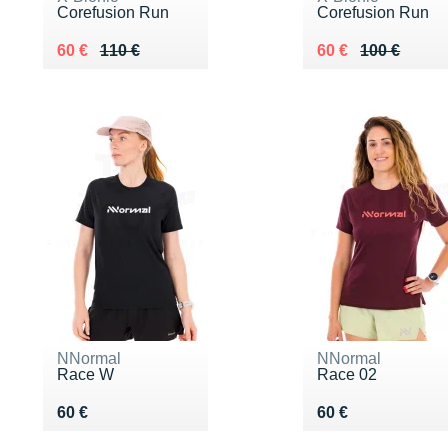
Corefusion Run
Corefusion Run
Au lieu de 110 €
Vendu 60 €
Au lieu de 100 €
Vendu 60 €
60 €
110 €
60 €
100 €
NNormal
NNormal
Race W
Race 02
Vendu 60 €
Vendu 60 €
60 €
60 €