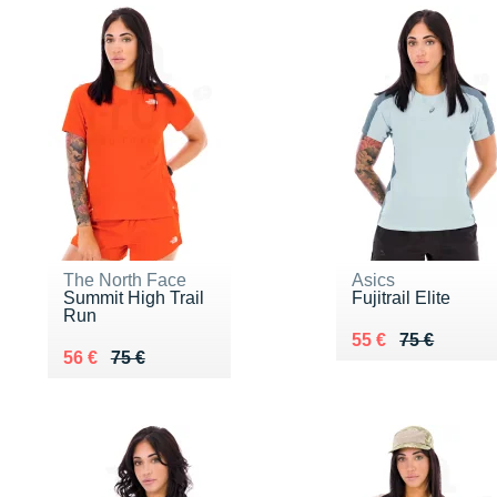
The North Face
Asics
Summit High Trail
Fujitrail Elite
Run
Au lieu de 75 €
Vendu 55 €
55 €
75 €
Au lieu de 75 €
Vendu 56 €
56 €
75 €