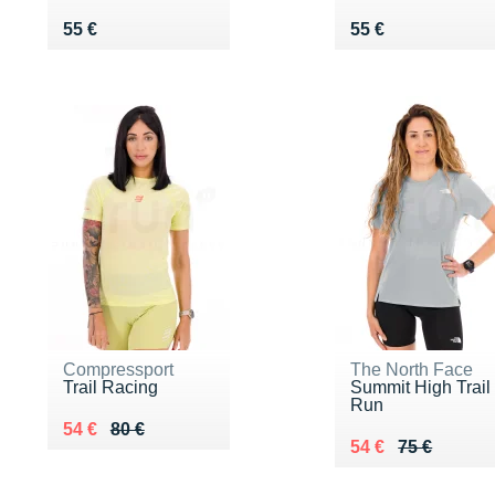
Vendu 55 €
Vendu 55 €
55 €
55 €
Compressport
The North Face
Trail Racing
Summit High Trail
Run
Au lieu de 80 €
Vendu 54 €
54 €
80 €
Au lieu de 75 €
Vendu 54 €
54 €
75 €