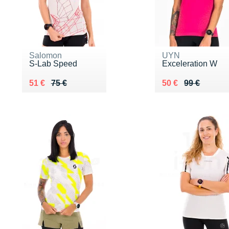
Salomon
UYN
S-Lab Speed
Exceleration W
Au lieu de 75 €
Vendu 51 €
Au lieu de 99 €
Vendu 50 €
51 €
75 €
50 €
99 €