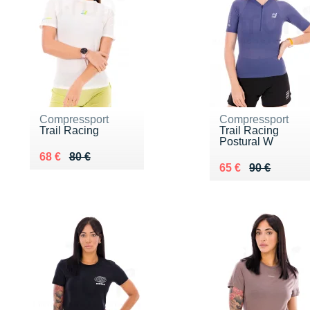
Compressport
Compressport
Trail Racing
Trail Racing
Postural W
Au lieu de 80 €
Vendu 68 €
68 €
80 €
Au lieu de 90 €
Vendu 65 €
65 €
90 €