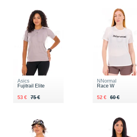
Asics
NNormal
Fujitrail Elite
Race W
Au lieu de 75 €
Vendu 53 €
Au lieu de 60 €
Vendu 52 €
53 €
75 €
52 €
60 €