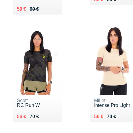
Au lieu de 90 €
Vendu 59 €
59 €
90 €
Scott
Millet
RC Run W
Intense Pro Light
Au lieu de 70 €
Vendu 56 €
Au lieu de 70 €
Vendu 56 €
56 €
70 €
56 €
70 €