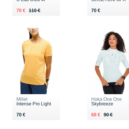
Au lieu de 110 €
Vendu 70 €
Vendu 70 €
70 €
110 €
70 €
Millet
Hoka One One
Intense Pro Light
Skybreeze
Vendu 70 €
Au lieu de 90 €
Vendu 68 €
70 €
68 €
90 €