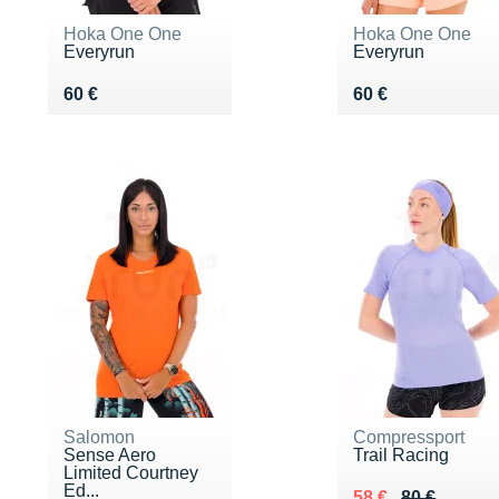
Hoka One One
Hoka One One
Everyrun
Everyrun
Vendu 60 €
Vendu 60 €
60 €
60 €
Salomon
Compressport
Sense Aero
Trail Racing
Limited Courtney
Ed...
Au lieu de 80 €
Vendu 58 €
58 €
80 €