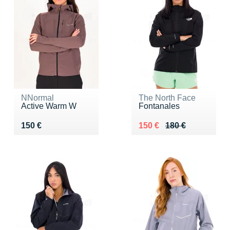
NNormal
The North Face
Active Warm W
Fontanales
Vendu 150 €
Au lieu de 180 €
Vendu 150 €
150 €
150 €
180 €