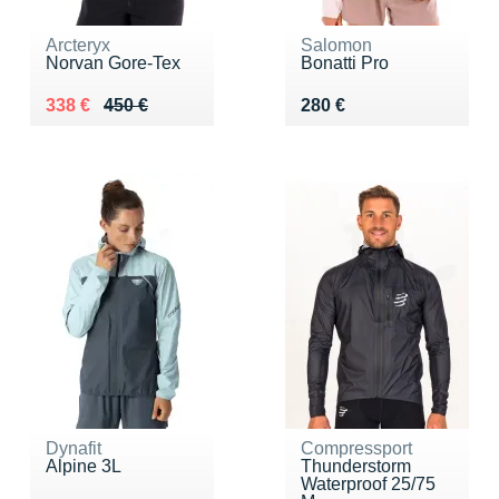
Arcteryx
Salomon
Norvan Gore-Tex
Bonatti Pro
Au lieu de 450 €
Vendu 338 €
Vendu 280 €
338 €
450 €
280 €
Dynafit
Compressport
Alpine 3L
Thunderstorm
Waterproof 25/75