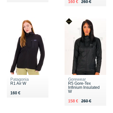
Au lieu de 260 €
Vendu 160 €
160 €
260 €
Patagonia
Gorewear
R1 Air W
R5 Gore-Tex
Infinium Insulated
W
Vendu 160 €
160 €
Au lieu de 260 €
Vendu 158 €
158 €
260 €