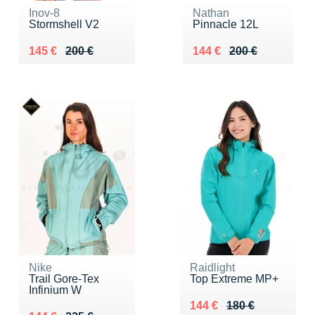
Inov-8
Nathan
Stormshell V2
Pinnacle 12L
Au lieu de 200 €
Vendu 145 €
Au lieu de 200 €
Vendu 144 €
145 €
200 €
144 €
200 €
Nike
Raidlight
Trail Gore-Tex
Top Extreme MP+
Infinium W
Au lieu de 180 €
Vendu 144 €
144 €
180 €