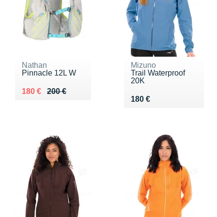
Nathan
Mizuno
Pinnacle 12L W
Trail Waterproof
20K
Au lieu de 200 €
Vendu 180 €
180 €
200 €
Vendu 180 €
180 €