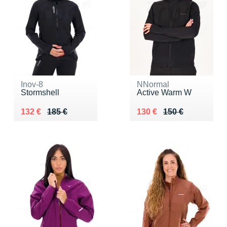
Inov-8
NNormal
Stormshell
Active Warm W
Au lieu de 185 €
Vendu 132 €
Au lieu de 150 €
Vendu 130 €
132 €
185 €
130 €
150 €