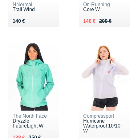
NNormal
On-Running
Trail Wind
Core W
Vendu 140 €
Au lieu de 200 €
Vendu 140 €
140 €
140 €
200 €
The North Face
Compressport
Dryzzle
Hurricane
FutureLight W
Waterproof 10/10
W
Au lieu de 250 €
Vendu 138 €
138 €
250 €