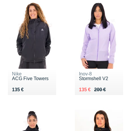
Nike
Inov-8
ACG Five Towers
Stormshell V2
Vendu 135 €
Au lieu de 200 €
Vendu 135 €
135 €
135 €
200 €