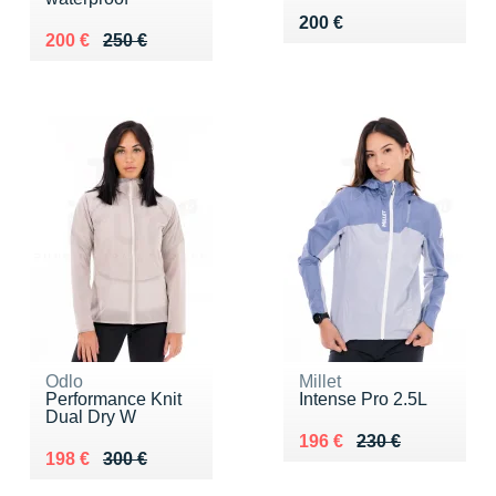
Vendu 200 €
200 €
Au lieu de 250 €
Vendu 200 €
200 €
250 €
Odlo
Millet
Performance Knit
Intense Pro 2.5L
Dual Dry W
Au lieu de 230 €
Vendu 196 €
196 €
230 €
Au lieu de 300 €
Vendu 198 €
198 €
300 €