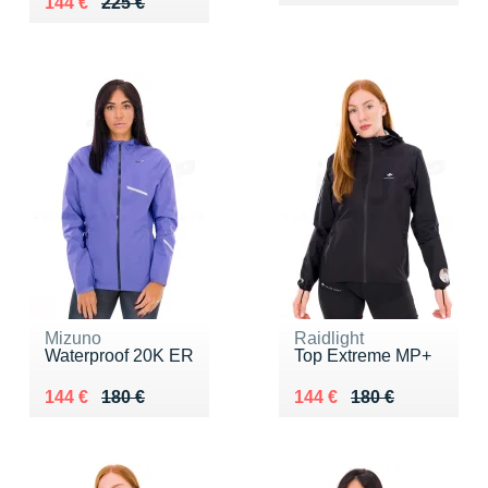
Au lieu de 225 €
Vendu 144 €
144 €
225 €
Mizuno
Raidlight
Waterproof 20K ER
Top Extreme MP+
Au lieu de 180 €
Vendu 144 €
Au lieu de 180 €
Vendu 144 €
144 €
180 €
144 €
180 €