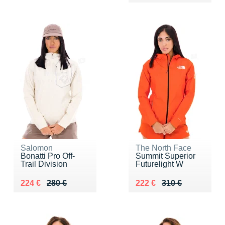
Salomon
The North Face
Bonatti Pro Off-
Summit Superior
Trail Division
Futurelight W
Au lieu de 280 €
Vendu 224 €
Au lieu de 310 €
Vendu 222 €
224 €
280 €
222 €
310 €