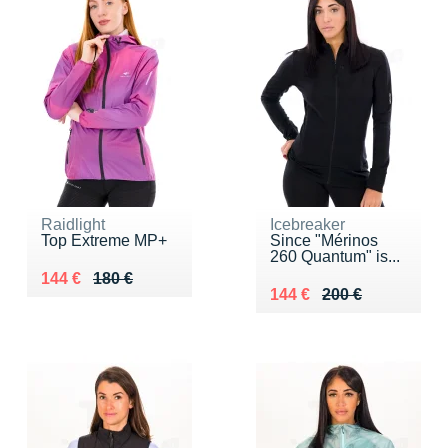
Raidlight
Icebreaker
Top Extreme MP+
Since "Mérinos
260 Quantum" is...
Au lieu de 180 €
Vendu 144 €
144 €
180 €
Au lieu de 200 €
Vendu 144 €
144 €
200 €