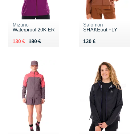
Mizuno
Salomon
Waterproof 20K ER
SHAKEout FLY
Au lieu de 180 €
Vendu 130 €
Vendu 130 €
130 €
180 €
130 €
Dynafit
Nike