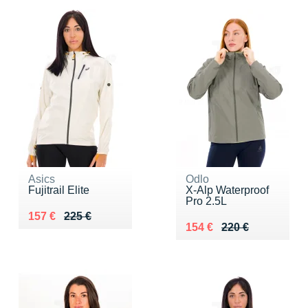
Asics
Odlo
Fujitrail Elite
X-Alp Waterproof
Pro 2.5L
Au lieu de 225 €
Vendu 157 €
157 €
225 €
Au lieu de 220 €
Vendu 154 €
154 €
220 €