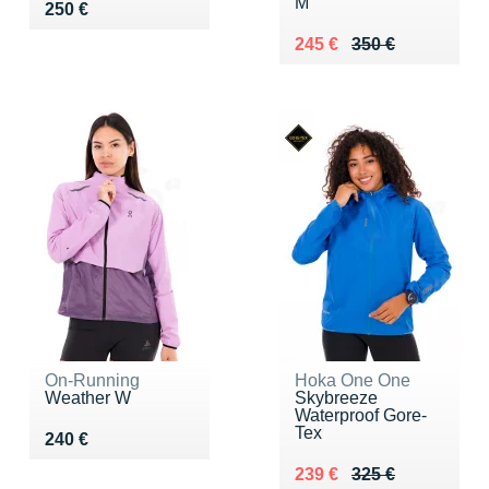
M
Vendu 250 €
250 €
Au lieu de 350 €
Vendu 245 €
245 €
350 €
On-Running
Hoka One One
Weather W
Skybreeze
Waterproof Gore-
Tex
Vendu 240 €
240 €
Au lieu de 325 €
Vendu 239 €
239 €
325 €