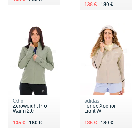
Au lieu de 180 €
Vendu 138 €
138 €
180 €
Odlo
adidas
Zeroweight Pro
Terrex Xperior
Warm 2.0
Light W
Au lieu de 180 €
Vendu 135 €
Au lieu de 180 €
Vendu 135 €
135 €
180 €
135 €
180 €