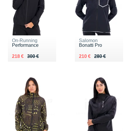
On-Running
Salomon
Performance
Bonatti Pro
Au lieu de 300 €
Vendu 218 €
Au lieu de 280 €
Vendu 210 €
218 €
300 €
210 €
280 €