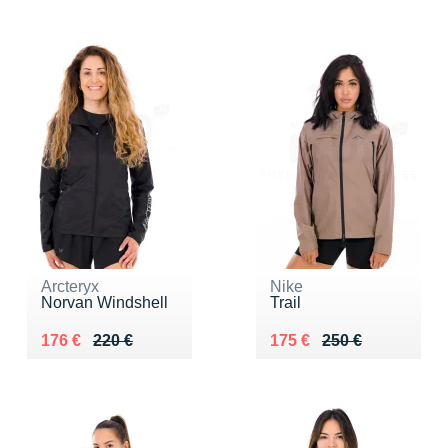
Arcteryx
Nike
Norvan Windshell
Trail
Au lieu de 220 €
Vendu 176 €
Au lieu de 250 €
Vendu 175 €
176 €
220 €
175 €
250 €