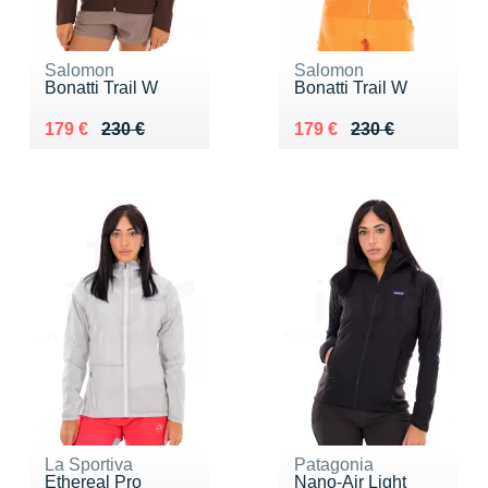
Salomon
Salomon
Bonatti Trail W
Bonatti Trail W
Au lieu de 230 €
Vendu 179 €
Au lieu de 230 €
Vendu 179 €
179 €
230 €
179 €
230 €
La Sportiva
Patagonia
Ethereal Pro
Nano-Air Light