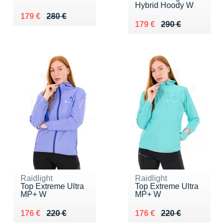
Hybrid Hoody W
Au lieu de 280 €
Vendu 179 €
179 €
280 €
Au lieu de 290 €
Vendu 179 €
179 €
290 €
Raidlight
Raidlight
Top Extreme Ultra
Top Extreme Ultra
MP+ W
MP+ W
Au lieu de 220 €
Vendu 176 €
Au lieu de 220 €
Vendu 176 €
176 €
220 €
176 €
220 €