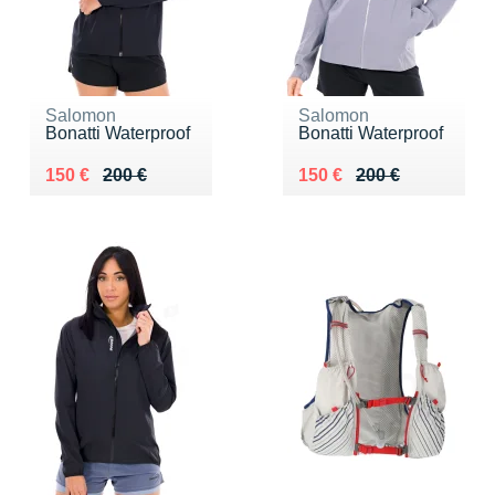
Salomon
Salomon
Bonatti Waterproof
Bonatti Waterproof
Au lieu de 200 €
Vendu 150 €
Au lieu de 200 €
Vendu 150 €
150 €
200 €
150 €
200 €