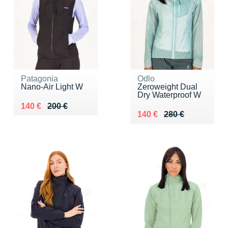
Patagonia
Odlo
Nano-Air Light W
Zeroweight Dual
Dry Waterproof W
Au lieu de 200 €
Vendu 140 €
140 €
200 €
Au lieu de 280 €
Vendu 140 €
140 €
280 €