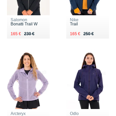
Salomon
Nike
Bonatti Trail W
Trail
Au lieu de 230 €
Vendu 165 €
Au lieu de 250 €
Vendu 165 €
165 €
230 €
165 €
250 €
Arcteryx
Odlo