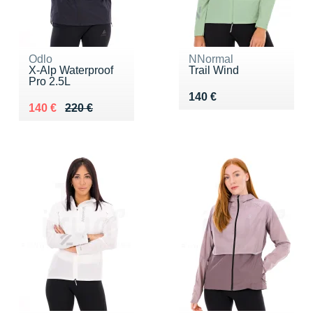
Odlo
NNormal
X-Alp Waterproof
Trail Wind
Pro 2.5L
Vendu 140 €
140 €
Au lieu de 220 €
Vendu 140 €
140 €
220 €