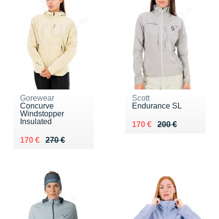
Gorewear
Scott
Concurve
Endurance SL
Windstopper
Insulated
Au lieu de 200 €
Vendu 170 €
170 €
200 €
Au lieu de 270 €
Vendu 170 €
170 €
270 €