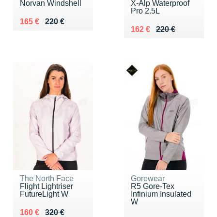
Norvan Windshell
X-Alp Waterproof
Pro 2.5L
Au lieu de 220 €
Vendu 165 €
165 €
220 €
Au lieu de 220 €
Vendu 162 €
162 €
220 €
The North Face
Gorewear
Flight Lightriser
R5 Gore-Tex
FutureLight W
Infinium Insulated
W
Au lieu de 320 €
Vendu 160 €
160 €
320 €