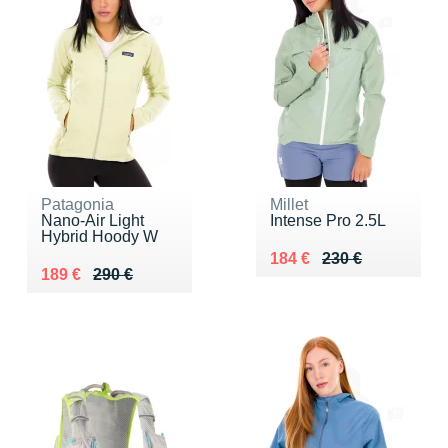
Patagonia
Millet
Nano-Air Light
Intense Pro 2.5L
Hybrid Hoody W
Au lieu de 230 €
Vendu 184 €
184 €
230 €
Au lieu de 290 €
Vendu 189 €
189 €
290 €