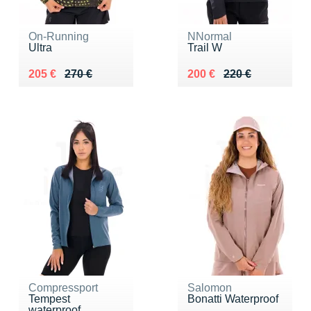
On-Running
NNormal
Ultra
Trail W
Au lieu de 270 €
Vendu 205 €
Au lieu de 220 €
Vendu 200 €
205 €
270 €
200 €
220 €
Compressport
Salomon
Tempest
Bonatti Waterproof
waterproof