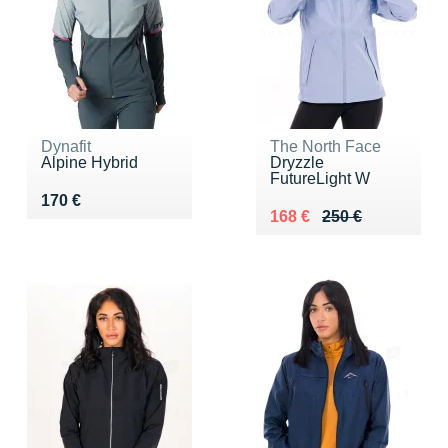
Dynafit
The North Face
Alpine Hybrid
Dryzzle
FutureLight W
Vendu 170 €
170 €
Au lieu de 250 €
Vendu 168 €
168 €
250 €