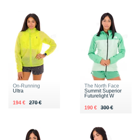
On-Running
The North Face
Ultra
Summit Superior
Futurelight W
Au lieu de 270 €
Vendu 194 €
194 €
270 €
Au lieu de 300 €
Vendu 190 €
190 €
300 €