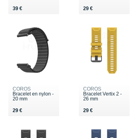
Vendu 39 €
Vendu 29 €
39 €
29 €
COROS
COROS
Bracelet en nylon -
Bracelet Vertix 2 -
20 mm
26 mm
Vendu 29 €
Vendu 29 €
29 €
29 €