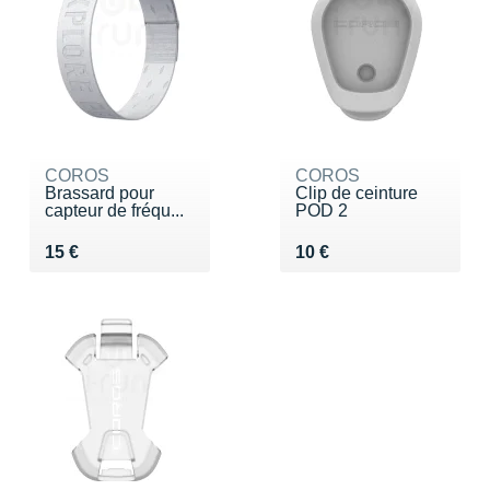
COROS
COROS
Brassard pour
Clip de ceinture
capteur de fréqu...
POD 2
Vendu 15 €
Vendu 10 €
15 €
10 €