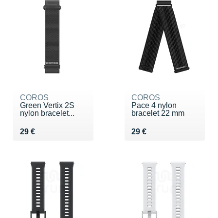
COROS
COROS
Green Vertix 2S
Pace 4 nylon
nylon bracelet...
bracelet 22 mm
Vendu 29 €
Vendu 29 €
29 €
29 €