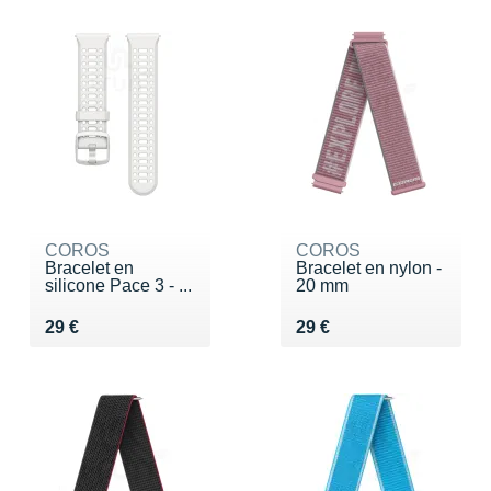
COROS
COROS
Bracelet en
Bracelet en nylon -
silicone Pace 3 - ...
20 mm
Vendu 29 €
Vendu 29 €
29 €
29 €