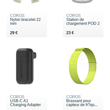
COROS
COROS
Nylon bracelet 22
Station de
mm
chargement POD 2
Vendu 29 €
Vendu 23 €
29 €
23 €
COROS
COROS
USB-C A1
Brassard pour
Charging Adapter
capteur de fr?qu...