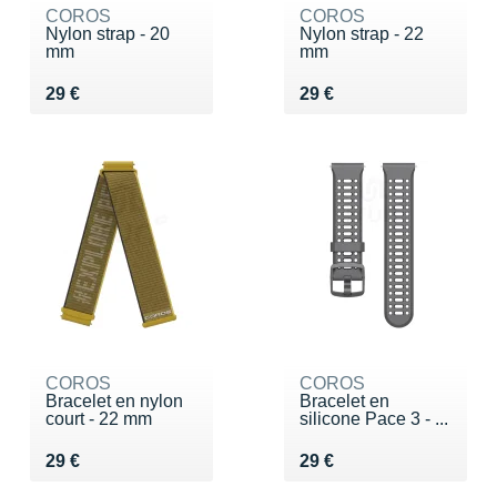
COROS
COROS
Nylon strap - 20
Nylon strap - 22
mm
mm
Vendu 29 €
Vendu 29 €
29 €
29 €
COROS
COROS
Bracelet en nylon
Bracelet en
court - 22 mm
silicone Pace 3 - ...
Vendu 29 €
Vendu 29 €
29 €
29 €