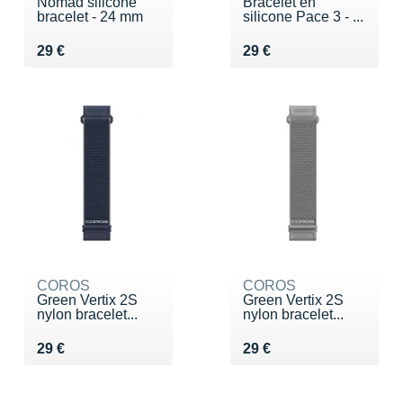
Nomad silicone
Bracelet en
bracelet - 24 mm
silicone Pace 3 - ...
Vendu 29 €
Vendu 29 €
29 €
29 €
COROS
COROS
Green Vertix 2S
Green Vertix 2S
nylon bracelet...
nylon bracelet...
Vendu 29 €
Vendu 29 €
29 €
29 €