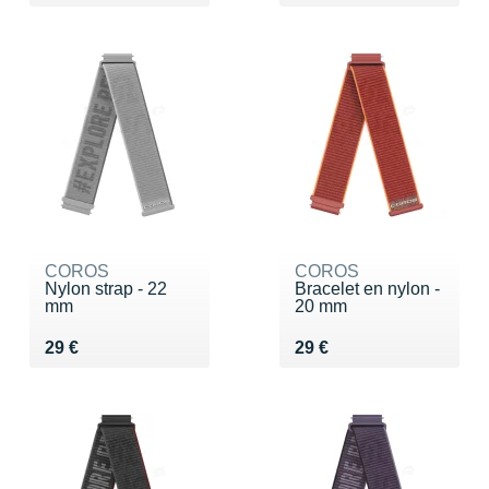
COROS
COROS
Nylon strap - 22
Bracelet en nylon -
mm
20 mm
Vendu 29 €
Vendu 29 €
29 €
29 €