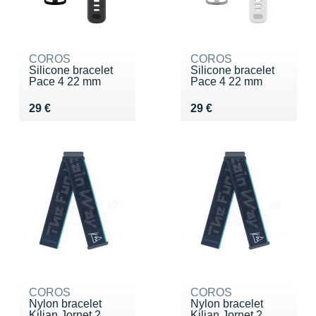
COROS
COROS
Silicone bracelet
Silicone bracelet
Pace 4 22 mm
Pace 4 22 mm
Vendu 29 €
Vendu 29 €
29 €
29 €
COROS
COROS
Nylon bracelet
Nylon bracelet
Kilian Jornet 2...
Kilian Jornet 2...