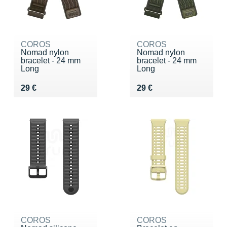
COROS
COROS
Nomad nylon
Nomad nylon
bracelet - 24 mm
bracelet - 24 mm
Long
Long
Vendu 29 €
Vendu 29 €
29 €
29 €
COROS
COROS