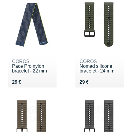
COROS
COROS
Pace Pro nylon
Nomad silicone
bracelet - 22 mm
bracelet - 24 mm
Vendu 29 €
Vendu 29 €
29 €
29 €