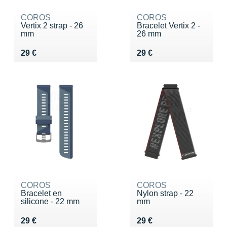
COROS
COROS
Vertix 2 strap - 26
Bracelet Vertix 2 -
mm
26 mm
Vendu 29 €
Vendu 29 €
29 €
29 €
COROS
COROS
Bracelet en
Nylon strap - 22
silicone - 22 mm
mm
Vendu 29 €
Vendu 29 €
29 €
29 €