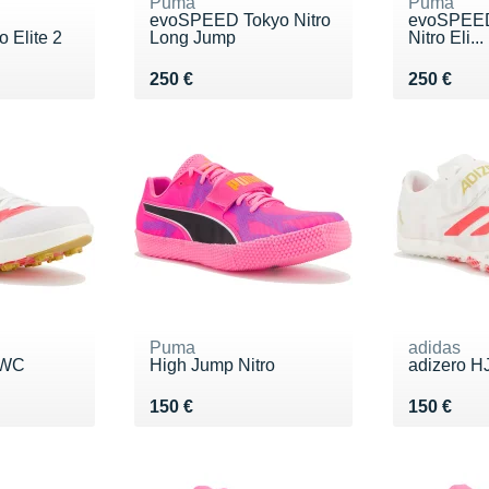
Puma
Puma
evoSPEED Tokyo Nitro
evoSPEED
o Elite 2
Long Jump
Nitro Eli...
Vendu 250 €
Vendu 25
250 €
250 €
Puma
adidas
 WC
High Jump Nitro
adizero 
Vendu 150 €
Vendu 15
150 €
150 €