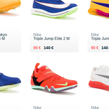
okyo
Nike
Nike
4 M
Triple Jump Elite 2 M
Triple Jum
0 €
Au lieu de 140 €
Vendu 90 €
Au lieu de
Vendu 90
90 €
140 €
90 €
140
Nike
Nike