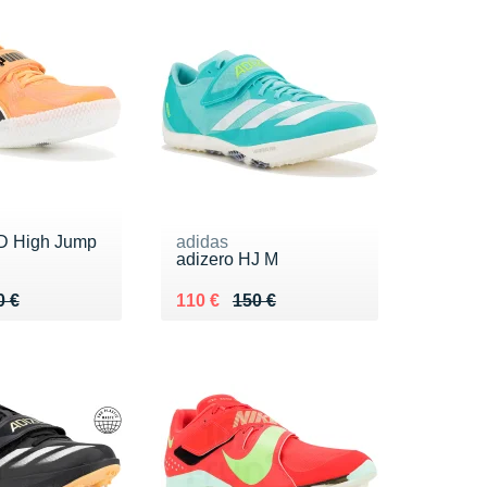
 High Jump
adidas
adizero HJ M
 200 €
 €
Au lieu de 150 €
Vendu 110 €
0 €
110 €
150 €