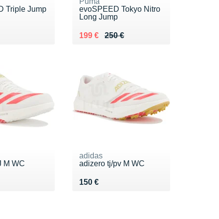
Puma
 Triple Jump
evoSPEED Tokyo Nitro
Long Jump
0 €
Au lieu de 250 €
Vendu 199 €
199 €
250 €
adidas
HJ M WC
adizero tj/pv M WC
0 €
Vendu 150 €
150 €