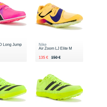
 Long Jump
Nike
Air Zoom LJ Elite M
0 €
Au lieu de 150 €
Vendu 135 €
135 €
150 €