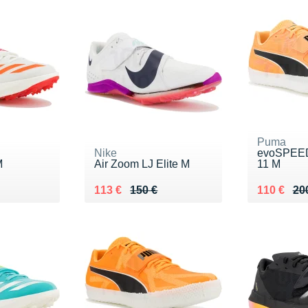
Puma
Nike
evoSPEED
M
Air Zoom LJ Elite M
11 M
0 €
Au lieu de 150 €
Vendu 113 €
Au lieu de
Vendu 110
113 €
150 €
110 €
20