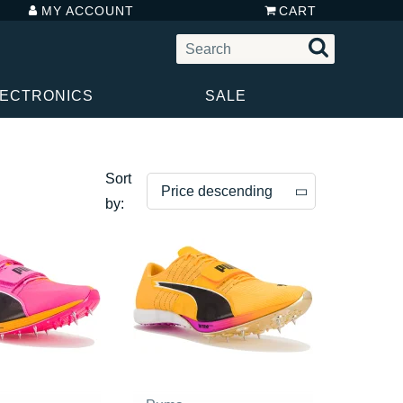
MY ACCOUNT
CART
LECTRONICS
SALE
Sort
Price descending
by:
Price descending
Price ascending