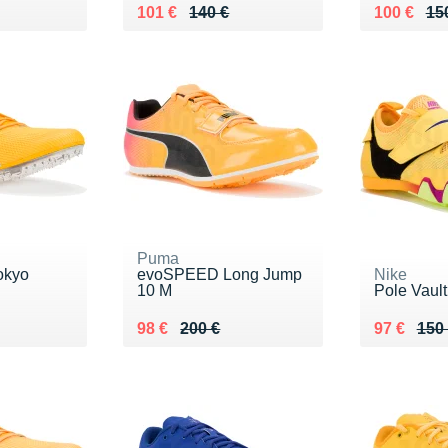
0 €
Au lieu de 140 €
Vendu 101 €
Au lieu de
Vendu 10
101 €
140 €
100 €
15
Puma
okyo
evoSPEED Long Jump
Nike
10 M
Pole Vault
0 €
Au lieu de 200 €
Vendu 98 €
Au lieu de
Vendu 97
98 €
200 €
97 €
150