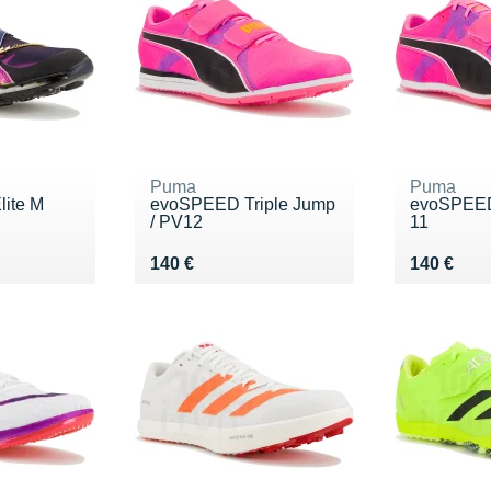
Puma
Puma
lite M
evoSPEED Triple Jump
evoSPEED
/ PV12
11
0 €
Vendu 140 €
Vendu 14
140 €
140 €