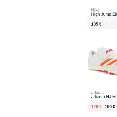
Nike
High Jump El
Vendu 135 €
135 €
adidas
adizero HJ M
Au lieu de 15
Vendu 120 €
120 €
150 €