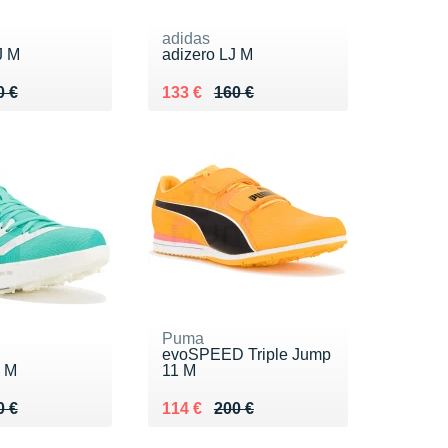
adidas
J M
adizero LJ M
 150 €
5 €
Au lieu de 160 €
Vendu 133 €
0 €
133 €
160 €
Puma
evoSPEED Triple Jump
J M
11 M
 160 €
 €
Au lieu de 200 €
Vendu 114 €
0 €
114 €
200 €