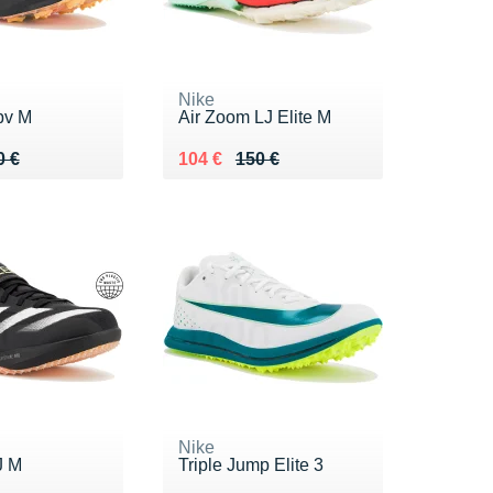
Nike
/pv M
Air Zoom LJ Elite M
 150 €
5 €
Au lieu de 150 €
Vendu 104 €
0 €
104 €
150 €
Nike
J M
Triple Jump Elite 3