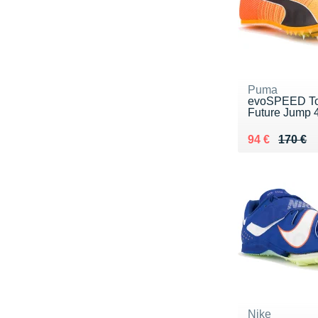
Puma
evoSPEED T
Future Jump 
Au lieu de 17
Vendu 94 €
94 €
170 €
Nike