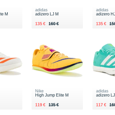
adidas
adidas
ite M
adizero LJ M
adizero H
Au lieu de 160 €
Vendu 135 €
Au lieu de
Vendu 13
135 €
160 €
135 €
15
Nike
adidas
High Jump Elite M
adizero L
0 €
Au lieu de 135 €
Vendu 119 €
Au lieu de
Vendu 117
119 €
135 €
117 €
16