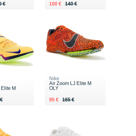
 150 €
0 €
Au lieu de 140 €
Vendu 100 €
0 €
100 €
140 €
Nike
Air Zoom LJ Elite M
 Elite M
OLY
 150 €
 €
Au lieu de 165 €
Vendu 95 €
 €
95 €
165 €