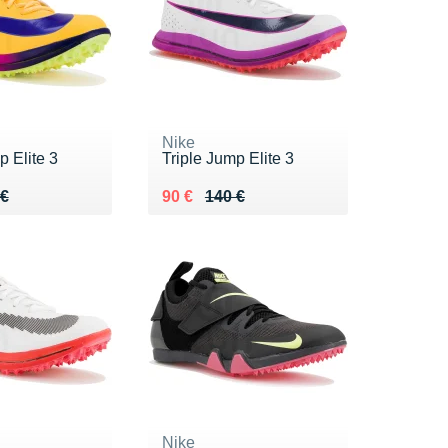
Nike
p Elite 3
Triple Jump Elite 3
 140 €
 €
Au lieu de 140 €
Vendu 90 €
 €
90 €
140 €
Nike