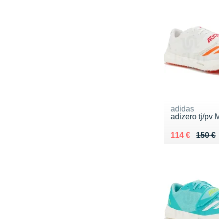
adidas
adizero tj/pv 
Au lieu de 15
Vendu 114 €
114 €
150 €