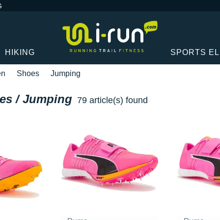
G
HIKING
SPORTS E
en
Shoes
Jumping
es / Jumping
79 article(s) found