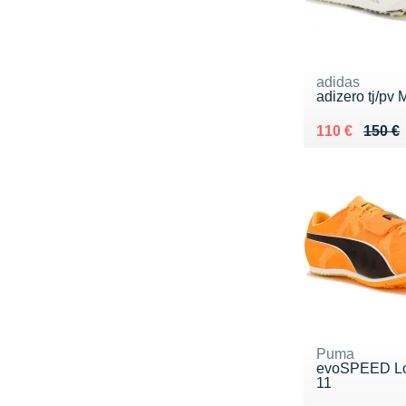
adidas
adizero tj/pv 
Au lieu de 15
Vendu 110 €
110 €
150 €
Puma
evoSPEED L
11