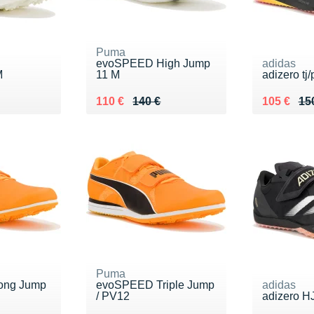
Puma
evoSPEED High Jump
adidas
M
11 M
adizero tj
0 €
Au lieu de 140 €
Vendu 110 €
Au lieu de
Vendu 10
110 €
140 €
105 €
15
Puma
ong Jump
evoSPEED Triple Jump
adidas
/ PV12
adizero H