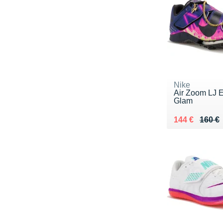
Nike
Air Zoom LJ E
Glam
Au lieu de 16
Vendu 144 €
144 €
160 €