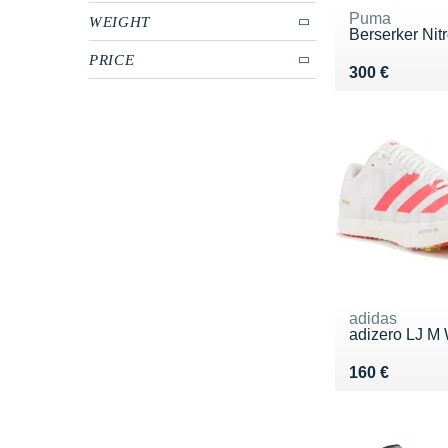
Puma
WEIGHT
Berserker Nitr
PRICE
Vendu 300 €
300 €
adidas
adizero LJ M
Vendu 160 €
160 €