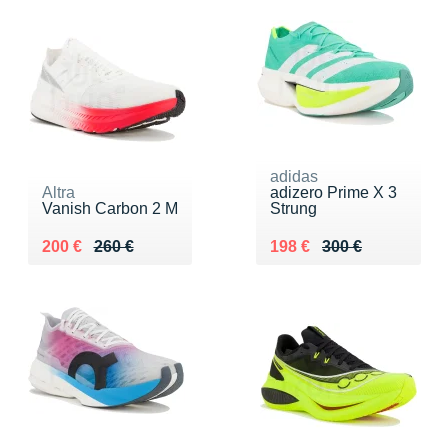
adidas
Altra
adizero Prime X 3
Vanish Carbon 2 M
Strung
Au lieu de 260 €
Vendu 200 €
Au lieu de 300 €
Vendu 198 €
200 €
260 €
198 €
300 €