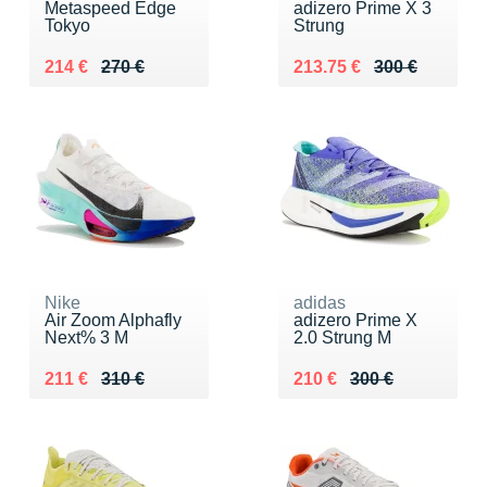
Metaspeed Edge
adizero Prime X 3
Tokyo
Strung
Au lieu de 270 €
Vendu 214 €
Au lieu de 300 €
Vendu 213.75 €
214 €
270 €
213.75 €
300 €
Nike
adidas
Air Zoom Alphafly
adizero Prime X
Next% 3 M
2.0 Strung M
Au lieu de 310 €
Vendu 211 €
Au lieu de 300 €
Vendu 210 €
211 €
310 €
210 €
300 €