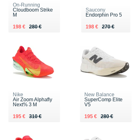
On-Running
Cloudboom Strike
Saucony
M
Endorphin Pro 5
Au lieu de 280 €
Vendu 198 €
Au lieu de 270 €
Vendu 198 €
198 €
280 €
198 €
270 €
Nike
New Balance
Air Zoom Alphafly
SuperComp Elite
Next% 3 M
V5
Au lieu de 310 €
Vendu 195 €
Au lieu de 280 €
Vendu 195 €
195 €
310 €
195 €
280 €