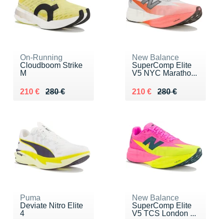
On-Running
New Balance
Cloudboom Strike
SuperComp Elite
M
V5 NYC Maratho...
Au lieu de 280 €
Vendu 210 €
Au lieu de 280 €
Vendu 210 €
210 €
280 €
210 €
280 €
Puma
New Balance
Deviate Nitro Elite
SuperComp Elite
4
V5 TCS London ...