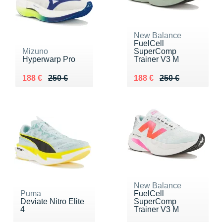
New Balance
FuelCell
Mizuno
SuperComp
Hyperwarp Pro
Trainer V3 M
Au lieu de 250 €
Vendu 188 €
Au lieu de 250 €
Vendu 188 €
188 €
250 €
188 €
250 €
New Balance
Puma
FuelCell
Deviate Nitro Elite
SuperComp
4
Trainer V3 M