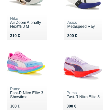
Nike
Air Zoom Alphafly
Asics
Next% 3 M
Metaspeed Ray
Vendu 310 €
Vendu 300 €
310 €
300 €
Puma
Fast-R Nitro Elite 3
Puma
Showtime
Fast-R Nitro Elite 3
Vendu 300 €
Vendu 300 €
300 €
300 €