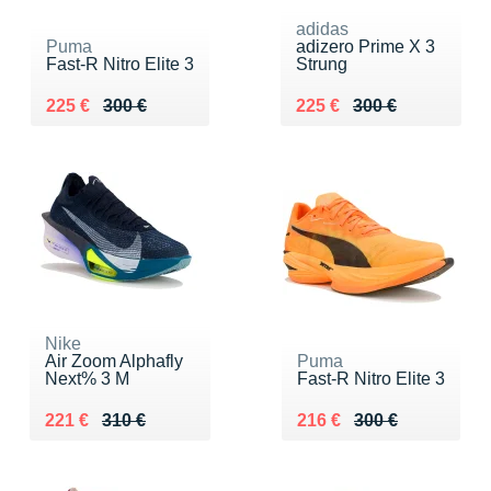
adidas
Puma
adizero Prime X 3
Fast-R Nitro Elite 3
Strung
Au lieu de 300 €
Vendu 225 €
Au lieu de 300 €
Vendu 225 €
225 €
300 €
225 €
300 €
Nike
Air Zoom Alphafly
Puma
Next% 3 M
Fast-R Nitro Elite 3
Au lieu de 310 €
Vendu 221 €
Au lieu de 300 €
Vendu 216 €
221 €
310 €
216 €
300 €