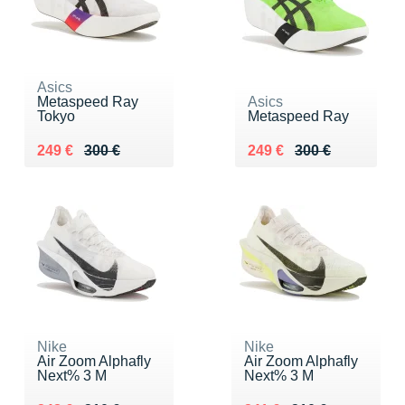
Asics
Metaspeed Ray
Asics
Tokyo
Metaspeed Ray
Au lieu de 300 €
Vendu 249 €
Au lieu de 300 €
Vendu 249 €
249 €
300 €
249 €
300 €
Nike
Nike
Air Zoom Alphafly
Air Zoom Alphafly
Next% 3 M
Next% 3 M