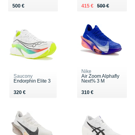
Vendu 500 €
Au lieu de 500 €
Vendu 415 €
500 €
415 €
500 €
Nike
Saucony
Air Zoom Alphafly
Endorphin Elite 3
Next% 3 M
Vendu 320 €
Vendu 310 €
320 €
310 €