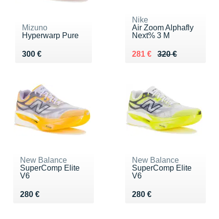
Nike
Mizuno
Air Zoom Alphafly
Hyperwarp Pure
Next% 3 M
Vendu 300 €
Au lieu de 320 €
Vendu 281 €
300 €
281 €
320 €
New Balance
New Balance
SuperComp Elite
SuperComp Elite
V6
V6
Vendu 280 €
Vendu 280 €
280 €
280 €