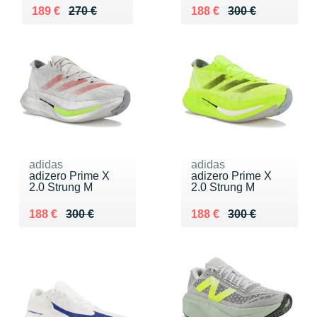
Au lieu de 270 €
Vendu 189 €
Au lieu de 300 €
Vendu 188 €
189 €
270 €
188 €
300 €
adidas
adidas
adizero Prime X
adizero Prime X
2.0 Strung M
2.0 Strung M
Au lieu de 300 €
Vendu 188 €
Au lieu de 300 €
Vendu 188 €
188 €
300 €
188 €
300 €