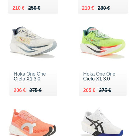
Au lieu de 250 €
Vendu 210 €
Au lieu de 280 €
Vendu 210 €
210 €
250 €
210 €
280 €
Hoka One One
Hoka One One
Cielo X1 3.0
Cielo X1 3.0
Au lieu de 275 €
Vendu 206 €
Au lieu de 275 €
Vendu 205 €
206 €
275 €
205 €
275 €