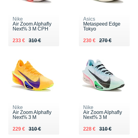
Nike
Asics
Air Zoom Alphafly
Metaspeed Edge
Next% 3 M CPH
Tokyo
Au lieu de 310 €
Vendu 233 €
Au lieu de 270 €
Vendu 230 €
233 €
310 €
230 €
270 €
Nike
Nike
Air Zoom Alphafly
Air Zoom Alphafly
Next% 3 M
Next% 3 M
Au lieu de 310 €
Vendu 229 €
Au lieu de 310 €
Vendu 228 €
229 €
310 €
228 €
310 €