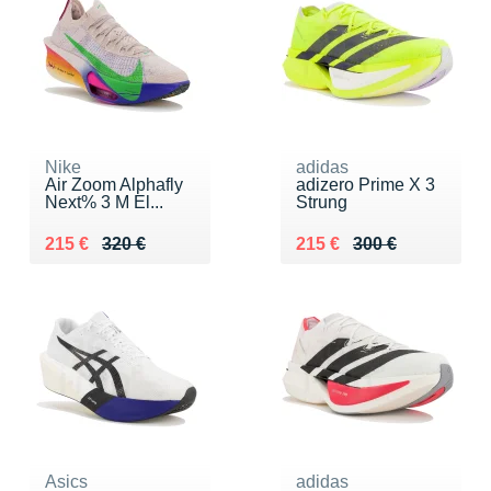
Nike
adidas
Air Zoom Alphafly
adizero Prime X 3
Next% 3 M El...
Strung
Au lieu de 320 €
Vendu 215 €
Au lieu de 300 €
Vendu 215 €
215 €
320 €
215 €
300 €
Asics
adidas