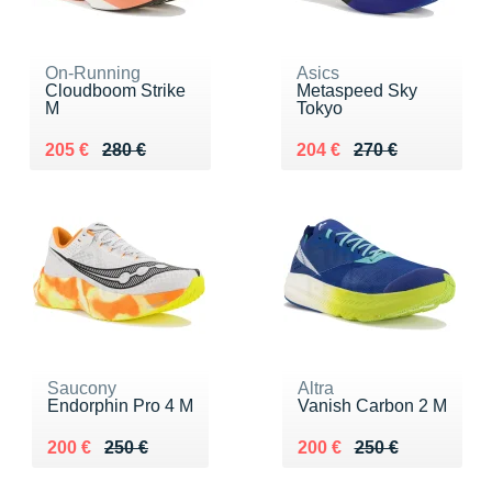
On-Running
Asics
Cloudboom Strike
Metaspeed Sky
M
Tokyo
Au lieu de 280 €
Vendu 205 €
Au lieu de 270 €
Vendu 204 €
205 €
280 €
204 €
270 €
Saucony
Altra
Endorphin Pro 4 M
Vanish Carbon 2 M
Au lieu de 250 €
Vendu 200 €
Au lieu de 250 €
Vendu 200 €
200 €
250 €
200 €
250 €