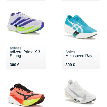
adidas
adizero Prime X 3
Asics
Strung
Metaspeed Ray
Vendu 300 €
Vendu 300 €
300 €
300 €