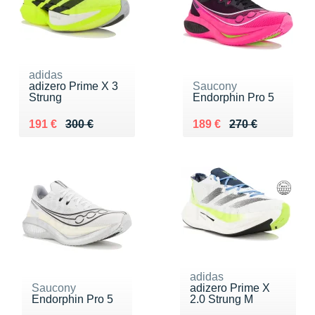
adidas
adizero Prime X 3
Saucony
Strung
Endorphin Pro 5
Au lieu de 300 €
Vendu 191 €
Au lieu de 270 €
Vendu 189 €
191 €
300 €
189 €
270 €
adidas
Saucony
adizero Prime X
Endorphin Pro 5
2.0 Strung M