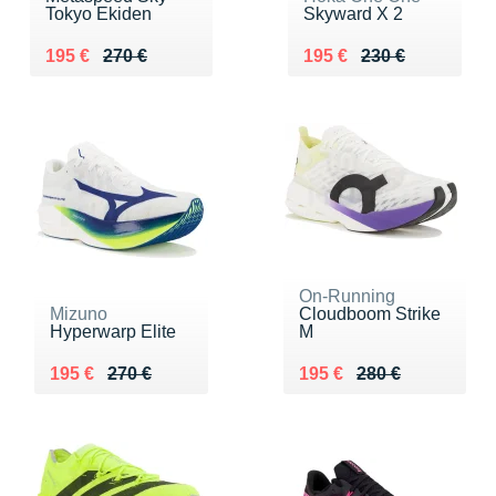
Tokyo Ekiden
Skyward X 2
Au lieu de 270 €
Vendu 195 €
Au lieu de 230 €
Vendu 195 €
195 €
270 €
195 €
230 €
On-Running
Mizuno
Cloudboom Strike
Hyperwarp Elite
M
Au lieu de 270 €
Vendu 195 €
Au lieu de 280 €
Vendu 195 €
195 €
270 €
195 €
280 €