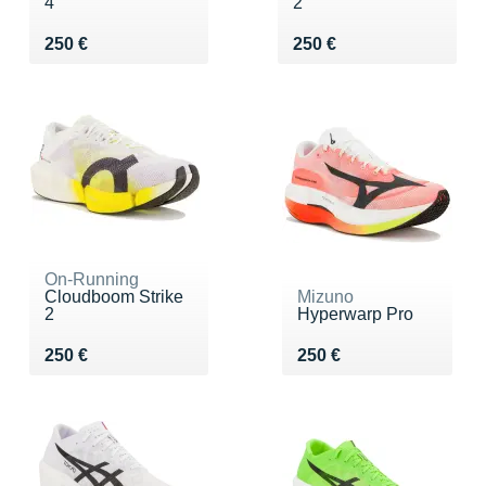
4
2
Vendu 250 €
Vendu 250 €
250 €
250 €
On-Running
Cloudboom Strike
Mizuno
2
Hyperwarp Pro
Vendu 250 €
Vendu 250 €
250 €
250 €