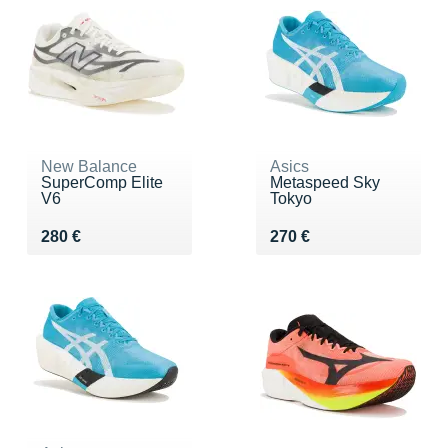
New Balance
Asics
SuperComp Elite
Metaspeed Sky
V6
Tokyo
Vendu 280 €
Vendu 270 €
280 €
270 €