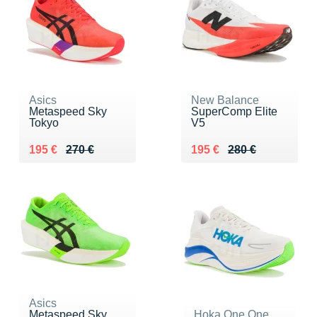
Asics
New Balance
Metaspeed Sky
SuperComp Elite
Tokyo
V5
Au lieu de 270 €
Vendu 195 €
Au lieu de 280 €
Vendu 195 €
195 €
270 €
195 €
280 €
Asics
Metaspeed Sky
Hoka One One