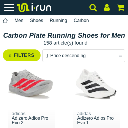
Men
Shoes
Running
Carbon
Carbon Plate Running Shoes for Men
158 article(s) found
FILTERS
Price descending
Price descending
Price ascending
adidas
adidas
Adizero Adios Pro
Adizero Adios Pro
Evo 2
Evo 1