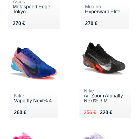
Asics
Metaspeed Edge
Mizuno
Tokyo
Hyperwarp Elite
Vendu 270 €
Vendu 270 €
270 €
270 €
Nike
Nike
Air Zoom Alphafly
Vaporfly Next% 4
Next% 3 M
Vendu 260 €
Au lieu de 320 €
Vendu 256 €
260 €
256 €
320 €